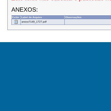
ANEXOS:
Exibir
Label do Arquivo
Observações
anexo7149_1727.pdf