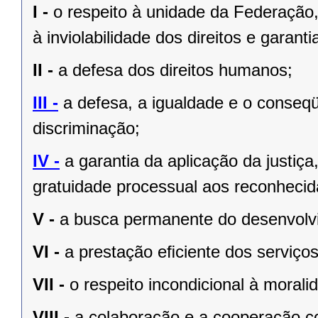
I -
o respeito à unidade da Federação,
à inviolabilidade dos direitos e garant
II -
a defesa dos direitos humanos;
III -
a defesa, a igualdade e o conseq
discriminação;
IV -
a garantia da aplicação da justiç
gratuidade processual aos reconhecid
V -
a busca permanente do desenvolvim
VI -
a prestação eﬁciente dos serviços
VII -
o respeito incondicional à morali
VIII -
a colaboração e a cooperação c