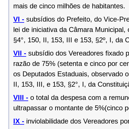
mais de cinco milhões de habitantes.
VI -
subsídios do Prefeito, do Vice-Pr
lei de iniciativa da Câmara Municipal,
§4°, 150, II, 153, III e 153, §2º, I, da
VII -
subsídio dos Vereadores fixado po
razão de 75% (setenta e cinco por cen
os Deputados Estaduais, observado o 
II, 153, III, e 153, §2°, I, da Constitui
VIII -
o total da despesa com a remu
ultrapassar o montante de 5%(cinco po
IX -
inviolabilidade dos Vereadores po