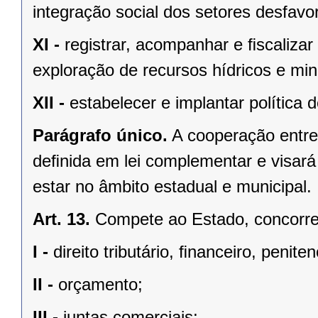
integração social dos setores desfavo
XI -
registrar, acompanhar e ﬁscalizar
exploração de recursos hídricos e mine
XII -
estabelecer e implantar política
Parágrafo único.
A cooperação entre
deﬁnida em lei complementar e visará
estar no âmbito estadual e municipal.
Art. 13.
Compete ao Estado, concorren
I -
direito tributário, ﬁnanceiro, penite
II -
orçamento;
III -
juntas comerciais;