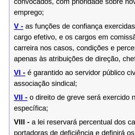
convocados, com prioridade sobre no
emprego;
V -
as funções de confiança exercida
cargo efetivo, e os cargos em comiss
carreira nos casos, condições e perce
apenas às atribuições de direção, ch
VI -
é garantido ao servidor público civi
associação sindical;
VII -
o direito de greve será exercido 
específica;
VIII -
a lei reservará percentual dos 
portadoras de deﬁciência e deﬁnirá os