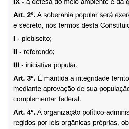
IX -
a defesa do meio ambiente e da q
Art. 2º.
A soberania popular será exerc
e secreto, nos termos desta Constituiç
I -
plebiscito;
II -
referendo;
III -
iniciativa popular.
Art. 3º.
É mantida a integridade territ
mediante aprovação de sua população, 
complementar federal.
Art. 4º.
A organização político-admini
regidos por leis orgânicas próprias, o