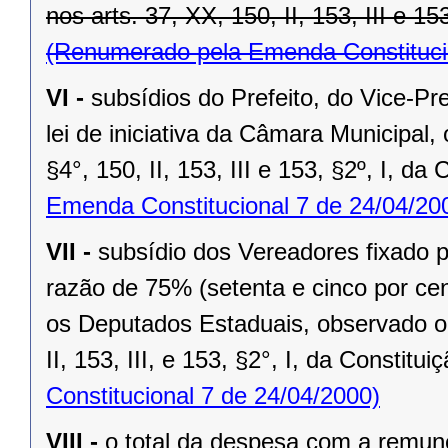
nos arts. 37, XX, 150, II, 153, III e 15
(Renumerado pela Emenda Constitucio
VI -
subsídios do Prefeito, do Vice-Pr
lei de iniciativa da Câmara Municipal,
§4°, 150, II, 153, III e 153, §2º, I, da
Emenda Constitucional 7 de 24/04/20
VII -
subsídio dos Vereadores fixado po
razão de 75% (setenta e cinco por cen
os Deputados Estaduais, observado o 
II, 153, III, e 153, §2°, I, da Constitui
Constitucional 7 de 24/04/2000)
VIII -
o total da despesa com a remu