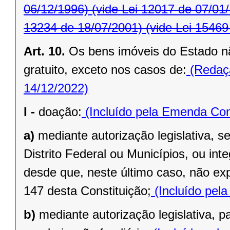
06/12/1996)
(vide Lei 12017 de 07/01
13234 de 18/07/2001)
(vide Lei 15469
Art. 10.
Os bens imóveis do Estado n
gratuito, exceto nos casos de:
(Redaçã
14/12/2022)
I -
doação:
(Incluído pela Emenda Cons
a)
mediante autorização legislativa, se
Distrito Federal ou Municípios, ou inte
desde que, neste último caso, não exp
147 desta Constituição;
(Incluído pel
b)
mediante autorização legislativa, p