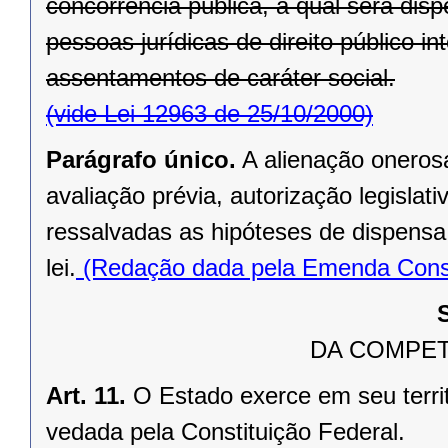
concorrência pública, a qual será di
pessoas jurídicas de direito público in
assentamentos de caráter social.
(vide Lei 12963 de 25/10/2000)
Parágrafo único.
A alienação oneros
avaliação prévia, autorização legislati
ressalvadas as hipóteses de dispensa o
lei.
(Redação dada pela Emenda Consti
DA COMPET
Art. 11.
O Estado exerce em seu terri
vedada pela Constituição Federal.