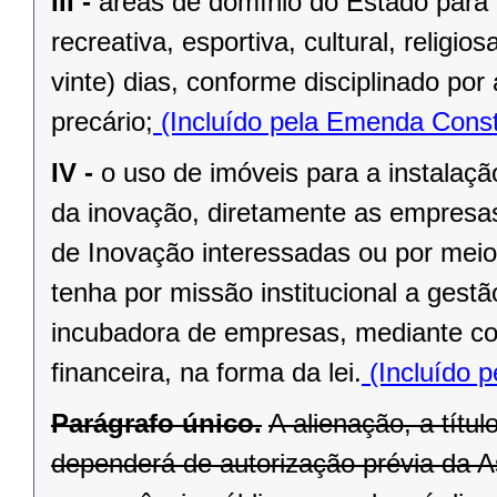
III -
áreas de domínio do Estado para 
recreativa, esportiva, cultural, religi
vinte) dias, conforme disciplinado po
precário;
(Incluído pela Emenda Const
IV -
o uso de imóveis para a instalaç
da inovação, diretamente as empresas 
de Inovação interessadas ou por meio
tenha por missão institucional a gest
incubadora de empresas, mediante cont
financeira, na forma da lei.
(Incluído p
Parágrafo único.
A alienação, a títu
dependerá de autorização prévia da A