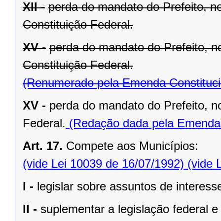
XII -
perda do mandato do Prefeito, no
Constituição Federal.
XV -
perda do mandato do Prefeito, no
Constituição Federal.
(Renumerado pela Emenda Constitucio
XV -
perda do mandato do Prefeito, no
Federal.
(Redação dada pela Emenda C
Art. 17.
Compete aos Municípios:
(vide Lei 10039 de 16/07/1992)
(vide 
I -
legislar sobre assuntos de interesse
II -
suplementar a legislação federal e