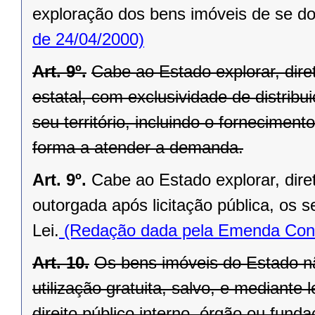
exploração dos bens imóveis de se do
de 24/04/2000)
Art. 9º.
Cabe ao Estado explorar, di
estatal, com exclusividade de distrib
seu território, incluindo o forneciment
forma a atender a demanda.
Art. 9º.
Cabe ao Estado explorar, dir
outorgada após licitação pública, os s
Lei.
(Redação dada pela Emenda Const
Art. 10.
Os bens imóveis do Estado n
utilização gratuita, salvo, e mediante l
direito público interno, órgão ou fund