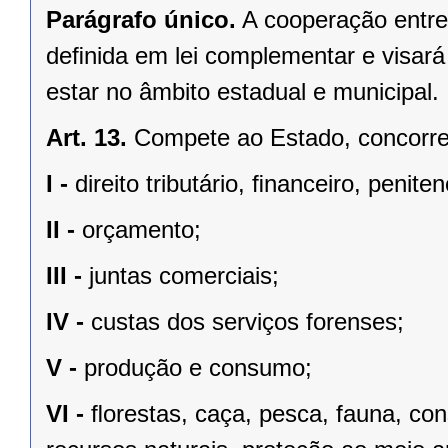
Parágrafo único.
A cooperação entre
deﬁnida em lei complementar e visará
estar no âmbito estadual e municipal.
Art. 13.
Compete ao Estado, concorren
I -
direito tributário, ﬁnanceiro, penite
II -
orçamento;
III -
juntas comerciais;
IV -
custas dos serviços forenses;
V -
produção e consumo;
VI -
ﬂorestas, caça, pesca, fauna, co