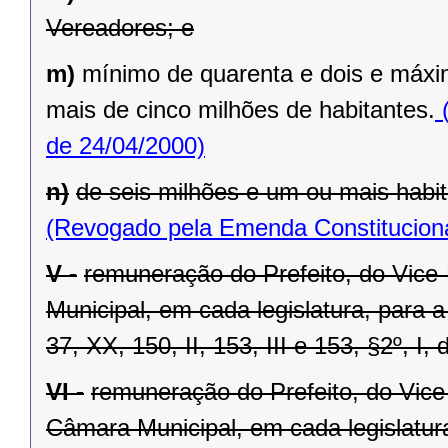
Vereadores; e
m)
mínimo de quarenta e dois e máxi
mais de cinco milhões de habitantes.
(
de 24/04/2000)
n)
de seis milhões e um ou mais habit
(Revogado pela Emenda Constituciona
V -
remuneração do Prefeito, do Vice
Municipal, em cada legislatura, para 
37, XX, 150, II, 153, III e 153, §2º, I,
VI -
remuneração do Prefeito, do Vice
Câmara Municipal, em cada legislatur