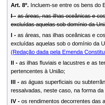
Art. 8º.
Incluem-se entre os bens do 
I -
as áreas, nas ilhas oceânicas e co
excluídas aquelas sob domínio da Uniã
I -
as áreas, nas ilhas oceânicas e co
excluídas aquelas sob o domínio da Un
(Redação dada pela Emenda Constituc
II -
as ilhas ﬂuviais e lacustres e as t
pertencentes à União;
III -
as águas superﬁciais ou subterrâ
ressalvadas, neste caso, na forma da 
IV -
os rendimentos decorrentes das a