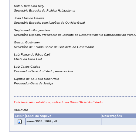
Rafael Bernardo Dely
Secretário Especial da Política Habitacional
João Elias de Oliveira
Secretário Especial com funções de Ouvidor-Geral
Segismundo Morgenstern
Secretário Especial Presidente do Instituto de Desenvolvimento Educacional do Paran
Gerson Guelmann
Secretário de Estado Chefe de Gabinete do Governador
Luiz Fernando Ribas Carli
Chefe da Casa Civil
Luiz Carlos Caldas
Procurador-Geral do Estado, em exercício
Olympio de Sá Sotto Maior Neto
Procurador-Geral de Justiça
Este texto não substitui o publicado no Diário Oficial do Estado
ANEXOS:
Exibir
Label do Arquivo
Observações
anexo3033_1099.pdf