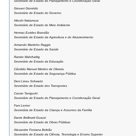
Secretário de Estado do Planejamento e Coordenação Geral
Giovani Gionédis
Secretário de Estado do Governo
Hitoshi Nakamura
Secretário de Estado do Meio Ambiente
Hermas Eurides Brandão
Secretário de Estado da Agricultura e do Abastecimento
Armando Martinho Raggio
Secretário de Estado da Saúde
Ramiro Wahrhaftig
Secretário de Estado da Educação
Cândido Manuel Martins de Oliveira
Secretário de Estado da Segurança Pública
Deni Lineu Schwartz
Secretário de Estado dos Transportes
Cassio Taniguchi
Secretário de Estado do Planejamento e Coordenação Geral
Fani Lerner
Secretária de Estado da Criança e Assuntos da Família
Dante Bellinatti Guazzi
Secretário de Estado de Obras Públicas
Alexandre Fontana Beltrão
Secretário de Estado da Ciência, Tecnologia e Ensino Superior