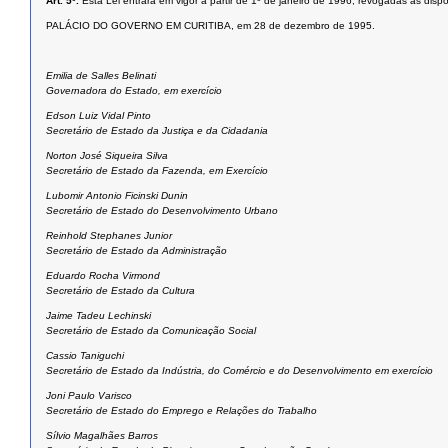
Art. 5º.
Esta Lei entrará em vigor a partir de 1º de janeiro de 1996, revogadas as disp
PALÁCIO DO GOVERNO EM CURITIBA, em 28 de dezembro de 1995.
Emilia de Salles Belinati
Governadora do Estado, em exercício
Edson Luiz Vidal Pinto
Secretário de Estado da Justiça e da Cidadania
Norton José Siqueira Silva
Secretário de Estado da Fazenda, em Exercício
Lubomir Antonio Ficinski Dunin
Secretário de Estado do Desenvolvimento Urbano
Reinhold Stephanes Junior
Secretário de Estado da Administração
Eduardo Rocha Virmond
Secretário de Estado da Cultura
Jaime Tadeu Lechinski
Secretário de Estado da Comunicação Social
Cassio Taniguchi
Secretário de Estado da Indústria, do Comércio e do Desenvolvimento em exercício
Joni Paulo Varisco
Secretário de Estado do Emprego e Relações do Trabalho
Sílvio Magalhães Barros