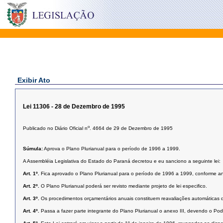
Exibir Ato
Lei 11306 - 28 de Dezembro de 1995
o
Publicado no Diário Oficial n
. 4664 de 29 de Dezembro de 1995
Súmula:
Aprova o Plano Plurianual para o período de 1996 a 1999.
A Assembléia Legislativa do Estado do Paraná decretou e eu sanciono a seguinte lei:
Art. 1º.
Fica aprovado o Plano Plurianual para o período de 1996 a 1999, conforme ane
Art. 2º.
O Plano Plurianual poderá ser revisto mediante projeto de lei especifico.
Art. 3º.
Os procedimentos orçamentários anuais constituem reavaliações automáticas 
Art. 4º.
Passa a fazer parte integrante do Plano Plurianual o anexo III, devendo o Pode