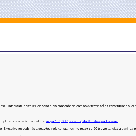
xo I integrante desta lei, elaborado em consonância com as determinações constitucionais, conte
do plano, consoante disposto no
artigo 133, § 3º, inciso IV, da Constituição Estadual
.
r Executivo proceder às alterações nele constantes, no prazo de 90 (noventa) dias a partir da p