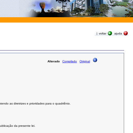
|
voltar
ajuda
Alterado
Compilado
Original
ndo as diretrizes e prioridades para o quadriênio.
ublicação da presente lei.