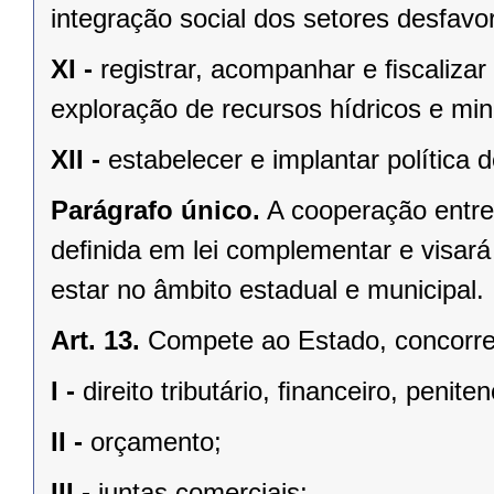
integração social dos setores desfavo
XI -
registrar, acompanhar e ﬁscalizar
exploração de recursos hídricos e mine
XII -
estabelecer e implantar política
Parágrafo único.
A cooperação entre
deﬁnida em lei complementar e visará
estar no âmbito estadual e municipal.
Art. 13.
Compete ao Estado, concorren
I -
direito tributário, ﬁnanceiro, penite
II -
orçamento;
III -
juntas comerciais;