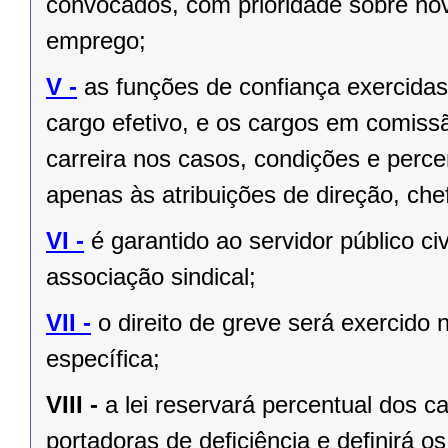
convocados, com prioridade sobre no
emprego;
V -
as funções de confiança exercida
cargo efetivo, e os cargos em comiss
carreira nos casos, condições e perce
apenas às atribuições de direção, ch
VI -
é garantido ao servidor público civi
associação sindical;
VII -
o direito de greve será exercido 
específica;
VIII -
a lei reservará percentual dos 
portadoras de deﬁciência e deﬁnirá os