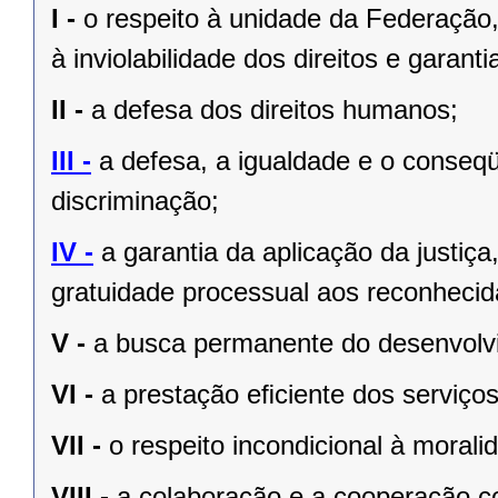
I -
o respeito à unidade da Federação,
à inviolabilidade dos direitos e garant
II -
a defesa dos direitos humanos;
III -
a defesa, a igualdade e o conseq
discriminação;
IV -
a garantia da aplicação da justiç
gratuidade processual aos reconhecid
V -
a busca permanente do desenvolvim
VI -
a prestação eﬁciente dos serviços
VII -
o respeito incondicional à morali
VIII -
a colaboração e a cooperação c