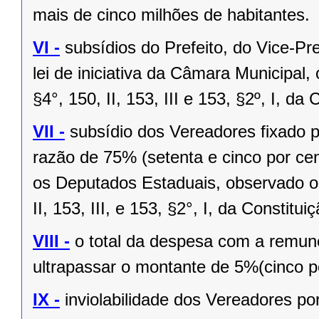
mais de cinco milhões de habitantes.
VI -
subsídios do Prefeito, do Vice-Pr
lei de iniciativa da Câmara Municipal,
§4°, 150, II, 153, III e 153, §2º, I, da
VII -
subsídio dos Vereadores fixado po
razão de 75% (setenta e cinco por cen
os Deputados Estaduais, observado o 
II, 153, III, e 153, §2°, I, da Constitui
VIII -
o total da despesa com a remu
ultrapassar o montante de 5%(cinco po
IX -
inviolabilidade dos Vereadores po