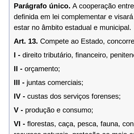
Parágrafo único.
A cooperação entre
deﬁnida em lei complementar e visará
estar no âmbito estadual e municipal.
Art. 13.
Compete ao Estado, concorren
I -
direito tributário, ﬁnanceiro, penite
II -
orçamento;
III -
juntas comerciais;
IV -
custas dos serviços forenses;
V -
produção e consumo;
VI -
ﬂorestas, caça, pesca, fauna, co