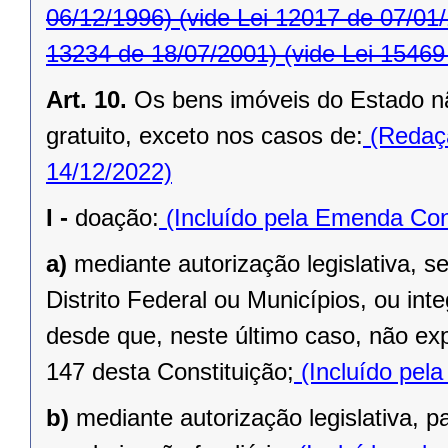
06/12/1996)
(vide Lei 12017 de 07/01
13234 de 18/07/2001)
(vide Lei 15469
Art. 10.
Os bens imóveis do Estado n
gratuito, exceto nos casos de:
(Redaçã
14/12/2022)
I -
doação:
(Incluído pela Emenda Cons
a)
mediante autorização legislativa, se
Distrito Federal ou Municípios, ou inte
desde que, neste último caso, não exp
147 desta Constituição;
(Incluído pel
b)
mediante autorização legislativa, p