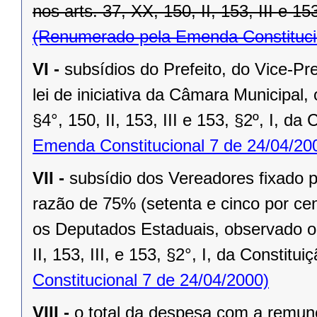
nos arts. 37, XX, 150, II, 153, III e 15
(Renumerado pela Emenda Constitucio
VI -
subsídios do Prefeito, do Vice-Pr
lei de iniciativa da Câmara Municipal,
§4°, 150, II, 153, III e 153, §2º, I, da
Emenda Constitucional 7 de 24/04/20
VII -
subsídio dos Vereadores fixado po
razão de 75% (setenta e cinco por cen
os Deputados Estaduais, observado o 
II, 153, III, e 153, §2°, I, da Constitui
Constitucional 7 de 24/04/2000)
VIII -
o total da despesa com a remu