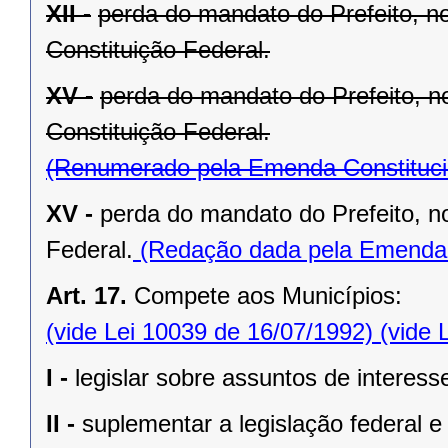
XII -
perda do mandato do Prefeito, no
Constituição Federal.
XV -
perda do mandato do Prefeito, no
Constituição Federal.
(Renumerado pela Emenda Constitucio
XV -
perda do mandato do Prefeito, no
Federal.
(Redação dada pela Emenda C
Art. 17.
Compete aos Municípios:
(vide Lei 10039 de 16/07/1992)
(vide 
I -
legislar sobre assuntos de interesse
II -
suplementar a legislação federal e