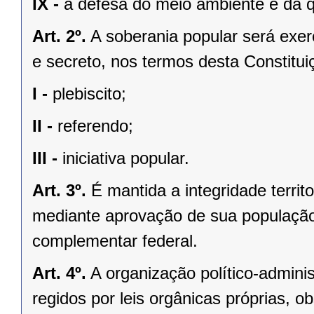
IX -
a defesa do meio ambiente e da q
Art. 2º.
A soberania popular será exerc
e secreto, nos termos desta Constituiç
I -
plebiscito;
II -
referendo;
III -
iniciativa popular.
Art. 3º.
É mantida a integridade territ
mediante aprovação de sua população, 
complementar federal.
Art. 4º.
A organização político-admini
regidos por leis orgânicas próprias, o