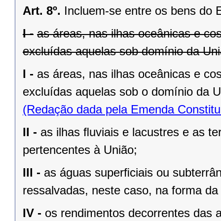
Art. 8º.
Incluem-se entre os bens do 
I -
as áreas, nas ilhas oceânicas e co
excluídas aquelas sob domínio da Uniã
I -
as áreas, nas ilhas oceânicas e co
excluídas aquelas sob o domínio da Un
(Redação dada pela Emenda Constituc
II -
as ilhas ﬂuviais e lacustres e as t
pertencentes à União;
III -
as águas superﬁciais ou subterrâ
ressalvadas, neste caso, na forma da 
IV -
os rendimentos decorrentes das a