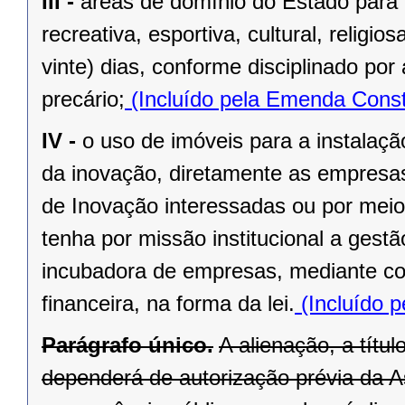
III -
áreas de domínio do Estado para 
recreativa, esportiva, cultural, religi
vinte) dias, conforme disciplinado po
precário;
(Incluído pela Emenda Const
IV -
o uso de imóveis para a instalaç
da inovação, diretamente as empresas 
de Inovação interessadas ou por meio
tenha por missão institucional a gest
incubadora de empresas, mediante cont
financeira, na forma da lei.
(Incluído p
Parágrafo único.
A alienação, a títu
dependerá de autorização prévia da A