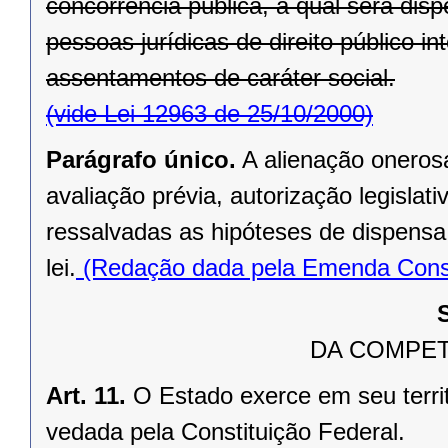
concorrência pública, a qual será di
pessoas jurídicas de direito público in
assentamentos de caráter social.
(vide Lei 12963 de 25/10/2000)
Parágrafo único.
A alienação oneros
avaliação prévia, autorização legislati
ressalvadas as hipóteses de dispensa o
lei.
(Redação dada pela Emenda Consti
DA COMPET
Art. 11.
O Estado exerce em seu terri
vedada pela Constituição Federal.