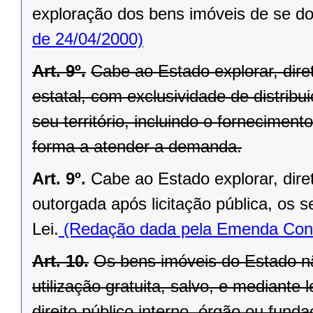
exploração dos bens imóveis de se do
de 24/04/2000)
Art. 9º.
Cabe ao Estado explorar, di
estatal, com exclusividade de distrib
seu território, incluindo o forneciment
forma a atender a demanda.
Art. 9º.
Cabe ao Estado explorar, dir
outorgada após licitação pública, os s
Lei.
(Redação dada pela Emenda Const
Art. 10.
Os bens imóveis do Estado n
utilização gratuita, salvo, e mediante l
direito público interno, órgão ou fund