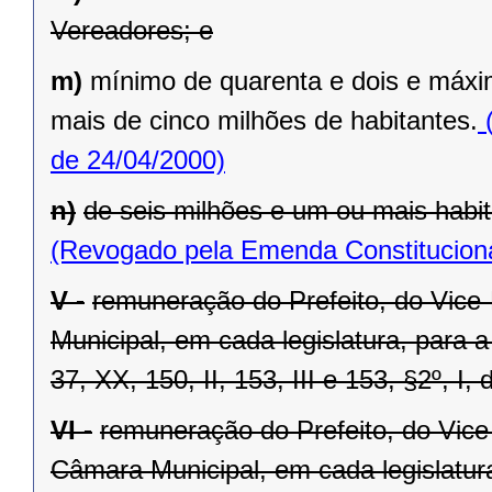
Vereadores; e
m)
mínimo de quarenta e dois e máxi
mais de cinco milhões de habitantes.
(
de 24/04/2000)
n)
de seis milhões e um ou mais habit
(Revogado pela Emenda Constituciona
V -
remuneração do Prefeito, do Vice
Municipal, em cada legislatura, para 
37, XX, 150, II, 153, III e 153, §2º, I,
VI -
remuneração do Prefeito, do Vice
Câmara Municipal, em cada legislatur