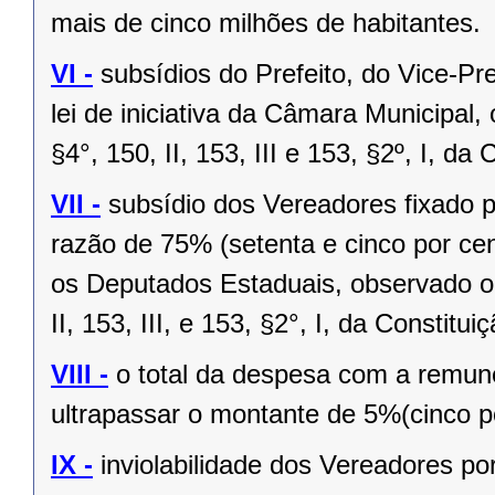
mais de cinco milhões de habitantes.
VI -
subsídios do Prefeito, do Vice-Pr
lei de iniciativa da Câmara Municipal,
§4°, 150, II, 153, III e 153, §2º, I, da
VII -
subsídio dos Vereadores fixado po
razão de 75% (setenta e cinco por cen
os Deputados Estaduais, observado o 
II, 153, III, e 153, §2°, I, da Constitui
VIII -
o total da despesa com a remu
ultrapassar o montante de 5%(cinco po
IX -
inviolabilidade dos Vereadores po