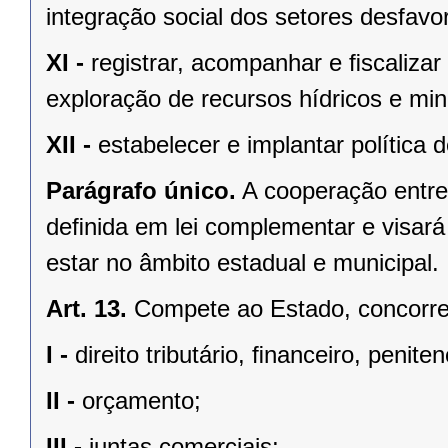
integração social dos setores desfavo
XI -
registrar, acompanhar e ﬁscalizar
exploração de recursos hídricos e mine
XII -
estabelecer e implantar política
Parágrafo único.
A cooperação entre
deﬁnida em lei complementar e visará
estar no âmbito estadual e municipal.
Art. 13.
Compete ao Estado, concorren
I -
direito tributário, ﬁnanceiro, penite
II -
orçamento;
III -
juntas comerciais;