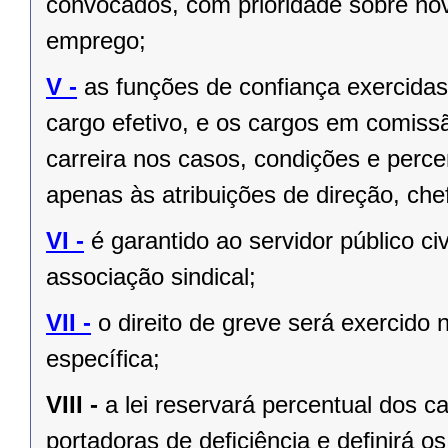
convocados, com prioridade sobre no
emprego;
V -
as funções de confiança exercida
cargo efetivo, e os cargos em comiss
carreira nos casos, condições e perce
apenas às atribuições de direção, ch
VI -
é garantido ao servidor público civi
associação sindical;
VII -
o direito de greve será exercido 
específica;
VIII -
a lei reservará percentual dos 
portadoras de deﬁciência e deﬁnirá os