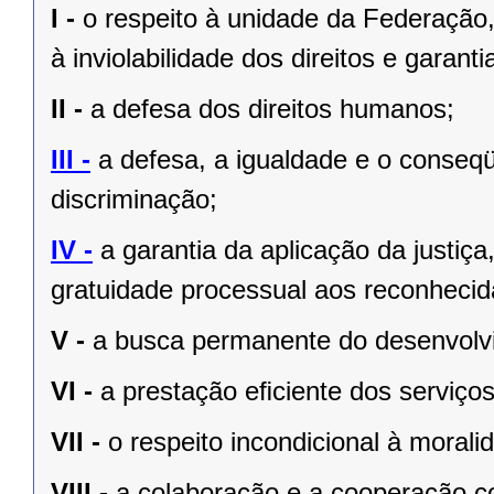
I -
o respeito à unidade da Federação,
à inviolabilidade dos direitos e garant
II -
a defesa dos direitos humanos;
III -
a defesa, a igualdade e o conseq
discriminação;
IV -
a garantia da aplicação da justiç
gratuidade processual aos reconhecid
V -
a busca permanente do desenvolvim
VI -
a prestação eﬁciente dos serviços
VII -
o respeito incondicional à morali
VIII -
a colaboração e a cooperação c