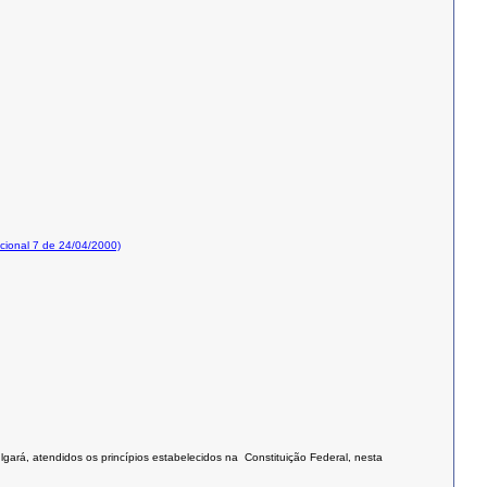
ional 7 de 24/04/2000)
lgará, atendidos os princípios estabelecidos na Constituição Federal, nesta