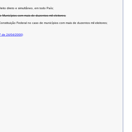
leito direto e simultâneo, em todo País;
e Municípios com mais de duzentos mil eleitores;
onstituição Federal no caso de municípios com mais de duzentos mil eleitores;
7 de 24/04/2000)