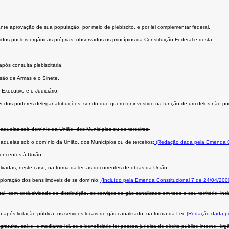
ante aprovação de sua população, por meio de plebiscito, e por lei complementar federal.
dos por leis orgânicas próprias, observados os princípios da Constituição Federal e desta.
ós consulta plebiscitária.
são de Armas e o Sinete.
Executivo e o Judiciário.
er dos poderes delegar atribuições, sendo que quem for investido na função de um deles não po
 aquelas sob domínio da União, dos Municípios ou de terceiros;
 aquelas sob o domínio da União, dos Municípios ou de terceiros;
(Redação dada pela Emenda Co
rtencentes à União;
vadas, neste caso, na forma da lei, as decorrentes de obras da União;
xploração dos bens imóveis de se domínio.
(Incluído pela Emenda Constitucional 7 de 24/04/200
com exclusividade de distribuição, os serviços de gás canalizado em todo o seu território, incl
pós licitação pública, os serviços locais de gás canalizado, na forma da Lei.
(Redação dada pe
tuita, salvo, e mediante lei, se o beneﬁciário for pessoa jurídica de direito público interno, ó