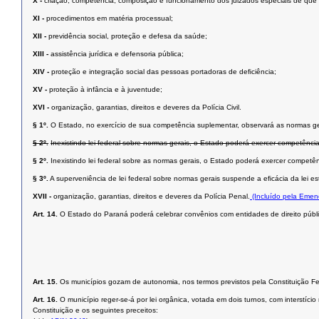
X -
criação, competência, composição e funcionamento dos juizados especiais de que tra
XI -
procedimentos em matéria processual;
XII -
previdência social, proteção e defesa da saúde;
XIII -
assistência jurídica e defensoria pública;
XIV -
proteção e integração social das pessoas portadoras de deﬁciência;
XV -
proteção à infância e à juventude;
XVI -
organização, garantias, direitos e deveres da Polícia Civil.
§ 1º.
O Estado, no exercício de sua competência suplementar, observará as normas ge
§ 2º.
Inexistindo lei federal sobre normas gerais, o Estado poderá exercer competência
§ 2º.
Inexistindo lei federal sobre as normas gerais, o Estado poderá exercer competên
§ 3º.
A superveniência de lei federal sobre normas gerais suspende a eﬁcácia da lei est
XVII -
organização, garantias, direitos e deveres da Polícia Penal.
(Incluído pela Emen
Art. 14.
O Estado do Paraná poderá celebrar convênios com entidades de direito públic
Art. 15.
Os municípios gozam de autonomia, nos termos previstos pela Constituição Fed
Art. 16.
O município reger-se-á por lei orgânica, votada em dois turnos, com interstí
Constituição e os seguintes preceitos: