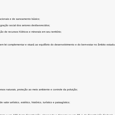
acionais e de saneamento básico;
gração social dos setores desfavorecidos;
ão de recursos hídricos e minerais em seu território;
em lei complementar e visará ao equilíbrio do desenvolvimento e do bem-estar no âmbito estadua
rsos naturais, proteção ao meio ambiente e controle da poluição;
lor artístico, estético, histórico, turístico e paisagístico;