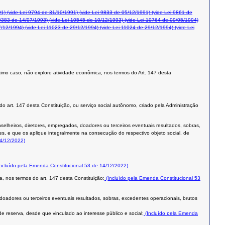
91)
(vide Lei 9794 de 31/10/1991)
(vide Lei 9833 de 05/12/1991)
(vide Lei 9861 de
0383 de 14/07/1993)
(vide Lei 10545 de 10/12/1993)
(vide Lei 10764 de 09/05/1994)
7/12/1994)
(vide Lei 11023 de 29/12/1994)
(vide Lei 11024 de 29/12/1994)
(vide Lei
 último caso, não explore atividade econômica, nos termos do Art. 147 desta
 do art. 147 desta Constituição, ou serviço social autônomo, criado pela Administração
nselheiros, diretores, empregados, doadores ou terceiros eventuais resultados, sobras,
es, e que os aplique integralmente na consecução do respectivo objeto social, de
14/12/2022)
ncluído pela Emenda Constitucional 53 de 14/12/2022)
a, nos termos do art. 147 desta Constituição;
(Incluído pela Emenda Constitucional 53
 doadores ou terceiros eventuais resultados, sobras, excedentes operacionais, brutos
e reserva, desde que vinculado ao interesse público e social;
(Incluído pela Emenda