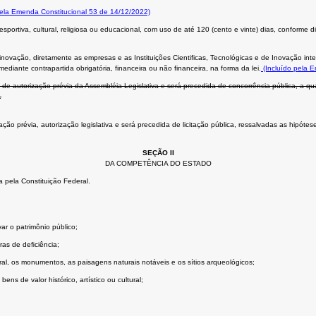
pela Emenda Constitucional 53 de 14/12/2022)
portiva, cultural, religiosa ou educacional, com uso de até 120 (cento e vinte) dias, conforme d
novação, diretamente as empresas e as Instituições Cientificas, Tecnológicas e de Inovação in
diante contrapartida obrigatória, financeira ou não financeira, na forma da lei.
(Incluído pela 
de autorização prévia da Assembléia Legislativa e será precedida de concorrência pública, a qu
.
 prévia, autorização legislativa e será precedida de licitação pública, ressalvadas as hipóteses 
SEÇÃO II
DA COMPETÊNCIA DO ESTADO
 pela Constituição Federal.
ar o patrimônio público;
ras de deﬁciência;
tural, os monumentos, as paisagens naturais notáveis e os sítios arqueológicos;
ns de valor histórico, artístico ou cultural;