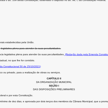
ta o art. 109 desta Constituição, observado o disposto no art. 98, I, da Constituição Federal;
rais estabelecidas pela União.
 legislativa plena para atender às suas peculiaridades.
cia legislativa plena para atender às suas peculiaridades.
(Redação dada pela Emenda Constituc
adual, no que lhe for contrário.
da Constitucional 50 de 25/10/2021)
o ou privado, para a realização de obras ou serviços.
CAPÍTULO II
DA ORGANIZAÇÃO MUNICIPAL
SEÇÃO I
DAS DISPOSIÇÕES PRELIMINARES
eral e por esta Constituição.
cio mínimo de dez dias, e aprovada por dois terços dos membros da Câmara Municipal, que a promu