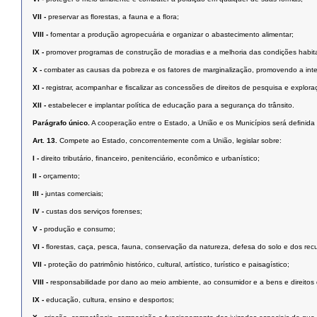
VII -
preservar as ﬂorestas, a fauna e a ﬂora;
VIII -
fomentar a produção agropecuária e organizar o abastecimento alimentar;
IX -
promover programas de construção de moradias e a melhoria das condições habit
X -
combater as causas da pobreza e os fatores de marginalização, promovendo a inte
XI -
registrar, acompanhar e ﬁscalizar as concessões de direitos de pesquisa e exploraç
XII -
estabelecer e implantar política de educação para a segurança do trânsito.
Parágrafo único.
A cooperação entre o Estado, a União e os Municípios será deﬁnida 
Art. 13.
Compete ao Estado, concorrentemente com a União, legislar sobre:
I -
direito tributário, ﬁnanceiro, penitenciário, econômico e urbanístico;
II -
orçamento;
III -
juntas comerciais;
IV -
custas dos serviços forenses;
V -
produção e consumo;
VI -
ﬂorestas, caça, pesca, fauna, conservação da natureza, defesa do solo e dos recu
VII -
proteção do patrimônio histórico, cultural, artístico, turístico e paisagístico;
VIII -
responsabilidade por dano ao meio ambiente, ao consumidor e a bens e direitos de va
IX -
educação, cultura, ensino e desportos;