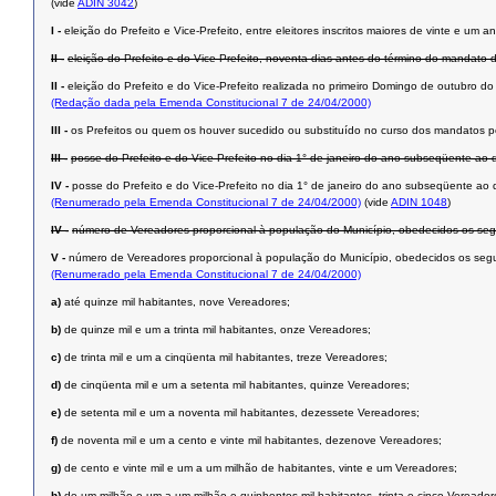
(vide
ADIN 3042
)
I -
eleição do Prefeito e Vice-Prefeito, entre eleitores inscritos maiores de vinte e u
II -
eleição do Prefeito e do Vice-Prefeito, noventa dias antes do término do mandato 
II -
eleição do Prefeito e do Vice-Prefeito realizada no primeiro Domingo de outubro d
(Redação dada pela Emenda Constitucional 7 de 24/04/2000)
III -
os Prefeitos ou quem os houver sucedido ou substituído no curso dos mandatos p
III -
posse do Prefeito e do Vice-Prefeito no dia 1° de janeiro do ano subseqüente ao d
IV -
posse do Prefeito e do Vice-Prefeito no dia 1° de janeiro do ano subseqüente ao 
(Renumerado pela Emenda Constitucional 7 de 24/04/2000)
(vide
ADIN 1048
)
IV -
número de Vereadores proporcional à população do Município, obedecidos os segui
V -
número de Vereadores proporcional à população do Município, obedecidos os segui
(Renumerado pela Emenda Constitucional 7 de 24/04/2000)
a)
até quinze mil habitantes, nove Vereadores;
b)
de quinze mil e um a trinta mil habitantes, onze Vereadores;
c)
de trinta mil e um a cinqüenta mil habitantes, treze Vereadores;
d)
de cinqüenta mil e um a setenta mil habitantes, quinze Vereadores;
e)
de setenta mil e um a noventa mil habitantes, dezessete Vereadores;
f)
de noventa mil e um a cento e vinte mil habitantes, dezenove Vereadores;
g)
de cento e vinte mil e um a um milhão de habitantes, vinte e um Vereadores;
h)
de um milhão e um a um milhão e quinhentos mil habitantes, trinta e cinco Vereador