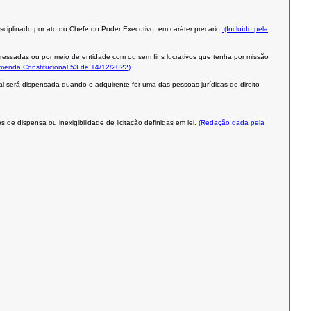
isciplinado por ato do Chefe do Poder Executivo, em caráter precário;
(Incluído pela
teressadas ou por meio de entidade com ou sem fins lucrativos que tenha por missão
Emenda Constitucional 53 de 14/12/2022)
al será dispensada quando o adquirente for uma das pessoas jurídicas de direito
de dispensa ou inexigibilidade de licitação definidas em lei.
(Redação dada pela