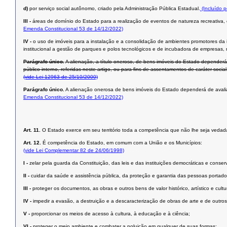
d)
por serviço social autônomo, criado pela Administração Pública Estadual.
(Incluído 
III -
áreas de domínio do Estado para a realização de eventos de natureza recreativa, es
Emenda Constitucional 53 de 14/12/2022)
IV -
o uso de imóveis para a instalação e a consolidação de ambientes promotores da i
institucional a gestão de parques e polos tecnológicos e de incubadora de empresas, me
Parágrafo único.
A alienação, a título oneroso, de bens imóveis do Estado dependerá 
público interno, referidas neste artigo, ou para ﬁns de assentamentos de caráter social
(vide Lei 12963 de 25/10/2000)
Parágrafo único.
A alienação onerosa de bens imóveis do Estado dependerá de avaliação
Emenda Constitucional 53 de 14/12/2022)
Art. 11.
O Estado exerce em seu território toda a competência que não lhe seja vedada
Art. 12.
É competência do Estado, em comum com a União e os Municípios:
(vide Lei Complementar 82 de 24/06/1998)
I -
zelar pela guarda da Constituição, das leis e das instituições democráticas e conserv
II -
cuidar da saúde e assistência pública, da proteção e garantia das pessoas portado
III -
proteger os documentos, as obras e outros bens de valor histórico, artístico e cul
IV -
impedir a evasão, a destruição e a descaracterização de obras de arte e de outros be
V -
proporcionar os meios de acesso à cultura, à educação e à ciência;
VI -
proteger o meio ambiente e combater a poluição em qualquer de suas formas;