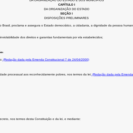
DA ORGANIZAÇÃO DO ESTADO E DOS MUNICÍPIOS
CAPÍTULO I
DA ORGANIZAÇÃO DO ESTADO
SEÇÃO I
DISPOSIÇÕES PRELIMINARES
Brasil, proclama e assegura o Estado democrático, a cidadania, a dignidade da pessoa humana, os 
nviolabilidade dos direitos e garantias fundamentais por ela estabelecidos;
ão;
o;
(Redação dada pela Emenda Constitucional 7 de 24/04/2000)
uidade processual aos reconhecidamente pobres, nos termos da lei;
(Redação dada pela Emenda C
secreto, nos termos desta Constituição e da lei, e mediante: