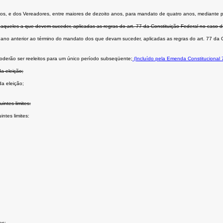
m anos, e dos Vereadores, entre maiores de dezoito anos, para mandato de quatro anos, mediante p
daqueles a que devem suceder, aplicadas as regras do art. 77 da Constituição Federal no caso d
o ano anterior ao término do mandato dos que devam suceder, aplicadas as regras do art. 77 da C
oderão ser reeleitos para um único período subseqüente;
(Incluído pela Emenda Constitucional 
a eleição;
da eleição;
ntes limites:
ntes limites:
es;