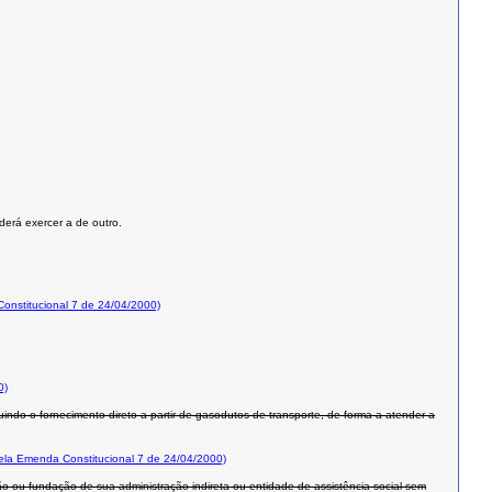
derá exercer a de outro.
nstitucional 7 de 24/04/2000)
0)
uindo o fornecimento direto a partir de gasodutos de transporte, de forma a atender a
la Emenda Constitucional 7 de 24/04/2000)
rgão ou fundação de sua administração indireta ou entidade de assistência social sem