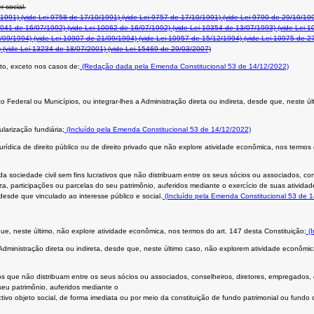
r social.
/1991)
(vide Lei 9758 de 17/10/1991)
(vide Lei 9757 de 17/10/1991)
(vide Lei 9790 de 29/10/19
0041 de 16/07/1992)
(vide Lei 10062 de 16/07/1992)
(vide Lei 10354 de 13/07/1993)
(vide Lei 1
/09/1994)
(vide Lei 10907 de 21/09/1994)
(vide Lei 10957 de 15/12/1994)
(vide Lei 10975 de 2
)
(vide Lei 13234 de 18/07/2001)
(vide Lei 15469 de 29/03/2007)
to, exceto nos casos de:
(Redação dada pela Emenda Constitucional 53 de 14/12/2022)
rito Federal ou Municípios, ou integrar-lhes a Administração direta ou indireta, desde que, neste
ularização fundiária;
(Incluído pela Emenda Constitucional 53 de 14/12/2022)
urídica de direito público ou de direito privado que não explore atividade econômica, nos termos
 da sociedade civil sem fins lucrativos que não distribuam entre os seus sócios ou associados, co
a, participações ou parcelas do seu patrimônio, auferidos mediante o exercício de suas atividad
desde que vinculado ao interesse público e social.
(Incluído pela Emenda Constitucional 53 de 
ue, neste último, não explore atividade econômica, nos termos do art. 147 desta Constituição;
(I
 Administração direta ou indireta, desde que, neste último caso, não explorem atividade econômic
ivos que não distribuam entre os seus sócios ou associados, conselheiros, diretores, empregados,
seu patrimônio, auferidos mediante o
ivo objeto social, de forma imediata ou por meio da constituição de fundo patrimonial ou fundo d