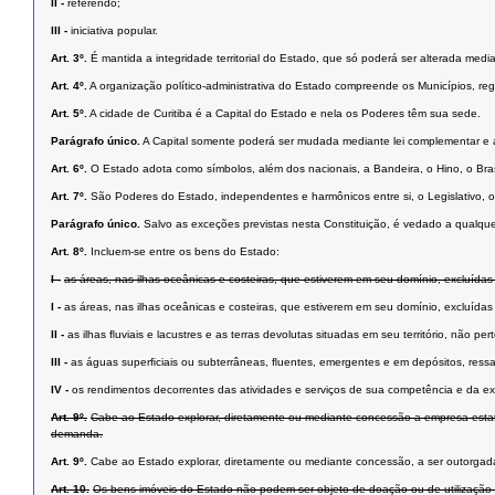
II -
referendo;
III -
iniciativa popular.
Art. 3º.
É mantida a integridade territorial do Estado, que só poderá ser alterada medi
Art. 4º.
A organização político-administrativa do Estado compreende os Municípios, regi
Art. 5º.
A cidade de Curitiba é a Capital do Estado e nela os Poderes têm sua sede.
Parágrafo único.
A Capital somente poderá ser mudada mediante lei complementar e ap
Art. 6º.
O Estado adota como símbolos, além dos nacionais, a Bandeira, o Hino, o Bra
Art. 7º.
São Poderes do Estado, independentes e harmônicos entre si, o Legislativo, o 
Parágrafo único.
Salvo as exceções previstas nesta Constituição, é vedado a qualqu
Art. 8º.
Incluem-se entre os bens do Estado:
I -
as áreas, nas ilhas oceânicas e costeiras, que estiverem em seu domínio, excluídas
I -
as áreas, nas ilhas oceânicas e costeiras, que estiverem em seu domínio, excluídas
II -
as ilhas ﬂuviais e lacustres e as terras devolutas situadas em seu território, não pe
III -
as águas superﬁciais ou subterrâneas, ﬂuentes, emergentes e em depósitos, ressal
IV -
os rendimentos decorrentes das atividades e serviços de sua competência e da e
Art. 9º.
Cabe ao Estado explorar, diretamente ou mediante concessão a empresa estatal, 
demanda.
Art. 9º.
Cabe ao Estado explorar, diretamente ou mediante concessão, a ser outorgada a
Art. 10.
Os bens imóveis do Estado não podem ser objeto de doação ou de utilização gra