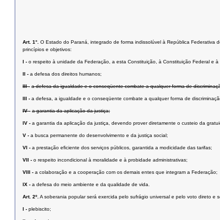
Art. 1°.
O Estado do Paraná, integrado de forma indissolúvel à República Federativa do 
princípios e objetivos:
I -
o respeito à unidade da Federação, a esta Constituição, à Constituição Federal e à i
II -
a defesa dos direitos humanos;
III -
a defesa da igualdade e o conseqüente combate a qualquer forma de discriminaç
III -
a defesa, a igualdade e o conseqüente combate a qualquer forma de discriminaçã
IV -
a garantia da aplicação da justiça;
IV -
a garantia da aplicação da justiça, devendo prover diretamente o custeio da grat
V -
a busca permanente do desenvolvimento e da justiça social;
VI -
a prestação eﬁciente dos serviços públicos, garantida a modicidade das tarifas;
VII -
o respeito incondicional à moralidade e à probidade administrativas;
VIII -
a colaboração e a cooperação com os demais entes que integram a Federação;
IX -
a defesa do meio ambiente e da qualidade de vida.
Art. 2º.
A soberania popular será exercida pelo sufrágio universal e pelo voto direto e 
I -
plebiscito;