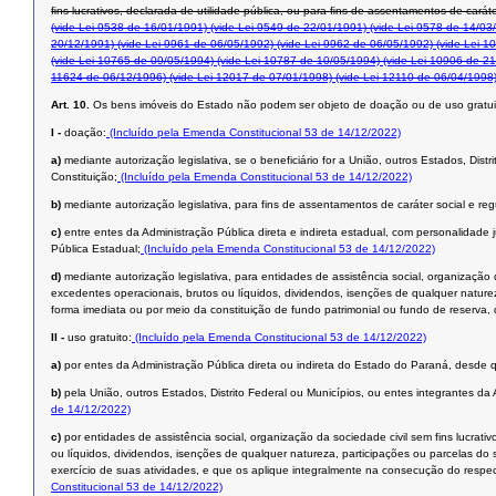
ﬁns lucrativos, declarada de utilidade pública, ou para ﬁns de assentamentos de caráte
(vide Lei 9538 de 16/01/1991)
(vide Lei 9549 de 22/01/1991)
(vide Lei 9578 de 14/03
20/12/1991)
(vide Lei 9961 de 06/05/1992)
(vide Lei 9962 de 06/05/1992)
(vide Lei 1
(vide Lei 10765 de 09/05/1994)
(vide Lei 10787 de 10/05/1994)
(vide Lei 10906 de 21
11624 de 06/12/1996)
(vide Lei 12017 de 07/01/1998)
(vide Lei 12110 de 06/04/1998
Art. 10.
Os bens imóveis do Estado não podem ser objeto de doação ou de uso gratui
I -
doação:
(Incluído pela Emenda Constitucional 53 de 14/12/2022)
a)
mediante autorização legislativa, se o beneficiário for a União, outros Estados, Dist
Constituição;
(Incluído pela Emenda Constitucional 53 de 14/12/2022)
b)
mediante autorização legislativa, para fins de assentamentos de caráter social e reg
c)
entre entes da Administração Pública direta e indireta estadual, com personalidade j
Pública Estadual;
(Incluído pela Emenda Constitucional 53 de 14/12/2022)
d)
mediante autorização legislativa, para entidades de assistência social, organização
excedentes operacionais, brutos ou líquidos, dividendos, isenções de qualquer naturez
forma imediata ou por meio da constituição de fundo patrimonial ou fundo de reserva, 
II -
uso gratuito:
(Incluído pela Emenda Constitucional 53 de 14/12/2022)
a)
por entes da Administração Pública direta ou indireta do Estado do Paraná, desde q
b)
pela União, outros Estados, Distrito Federal ou Municípios, ou entes integrantes da
de 14/12/2022)
c)
por entidades de assistência social, organização da sociedade civil sem fins lucrat
ou líquidos, dividendos, isenções de qualquer natureza, participações ou parcelas do 
exercício de suas atividades, e que os aplique integralmente na consecução do respect
Constitucional 53 de 14/12/2022)