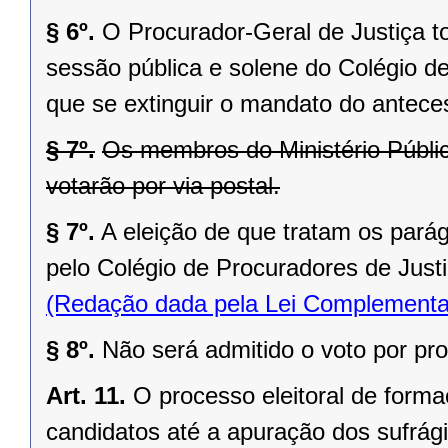
§ 6º.
O Procurador-Geral de Justiça t
sessão pública e solene do Colégio d
que se extinguir o mandato do antece
§ 7º.
Os membros do Ministério Públic
votarão por via postal.
§ 7º.
A eleição de que tratam os parág
pelo Colégio de Procuradores de Justi
(Redação dada pela Lei Complementa
§ 8º.
Não será admitido o voto por pr
Art. 11.
O processo eleitoral de formaç
candidatos até a apuração dos sufrág