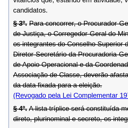
candidatos.
§ 3º.
Para concorrer, o Procurador-Ge
de Justiça, o Corregedor-Geral do Min
os integrantes do Conselho Superior d
Diretor-Secretário da Procuradoria-G
de Apoio Operacional e da Coordenado
Associação de Classe, deverão afastar
da data fixada para a eleição.
(Revogado pela Lei Complementar 19
§ 4º.
A lista tríplice será constituída
direto, plurinominal e secreto, os inte