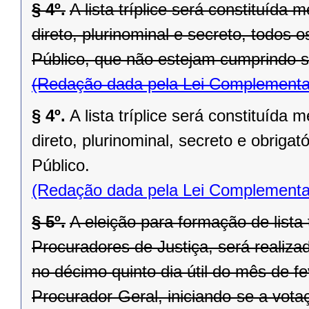
§ 4º.
A lista tríplice será constituída
direto, plurinominal e secreto, todos 
Público, que não estejam cumprindo sa
(Redação dada pela Lei Complementa
§ 4º.
A lista tríplice será constituída
direto, plurinominal, secreto e obrigató
Público.
(Redação dada pela Lei Complementa
§ 5º.
A eleição para formação de lista 
Procuradores de Justiça, será realiza
no décimo quinto dia útil do mês de f
Procurador-Geral, iniciando-se a vot