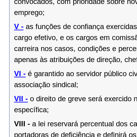
convocados, com prioridade sobre no
emprego;
V -
as funções de confiança exercida
cargo efetivo, e os cargos em comiss
carreira nos casos, condições e perce
apenas às atribuições de direção, ch
VI -
é garantido ao servidor público civi
associação sindical;
VII -
o direito de greve será exercido 
específica;
VIII -
a lei reservará percentual dos 
portadoras de deﬁciência e deﬁnirá os