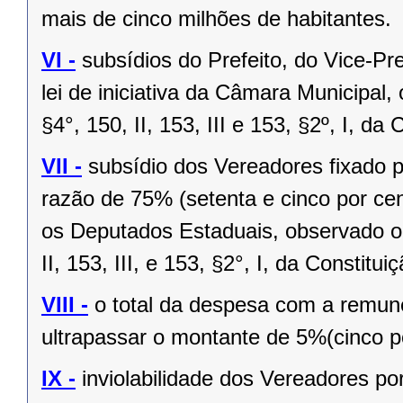
mais de cinco milhões de habitantes.
VI -
subsídios do Prefeito, do Vice-Pr
lei de iniciativa da Câmara Municipal,
§4°, 150, II, 153, III e 153, §2º, I, da
VII -
subsídio dos Vereadores fixado po
razão de 75% (setenta e cinco por cen
os Deputados Estaduais, observado o 
II, 153, III, e 153, §2°, I, da Constitui
VIII -
o total da despesa com a remu
ultrapassar o montante de 5%(cinco po
IX -
inviolabilidade dos Vereadores po