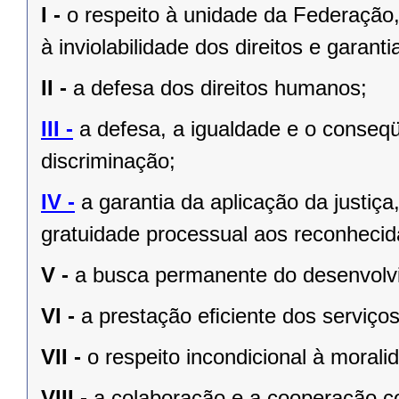
I -
o respeito à unidade da Federação,
à inviolabilidade dos direitos e garant
II -
a defesa dos direitos humanos;
III -
a defesa, a igualdade e o conseq
discriminação;
IV -
a garantia da aplicação da justiç
gratuidade processual aos reconhecid
V -
a busca permanente do desenvolvim
VI -
a prestação eﬁciente dos serviços
VII -
o respeito incondicional à morali
VIII -
a colaboração e a cooperação c