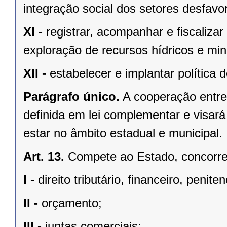
integração social dos setores desfavo
XI -
registrar, acompanhar e ﬁscalizar
exploração de recursos hídricos e mine
XII -
estabelecer e implantar política
Parágrafo único.
A cooperação entre
deﬁnida em lei complementar e visará
estar no âmbito estadual e municipal.
Art. 13.
Compete ao Estado, concorren
I -
direito tributário, ﬁnanceiro, penite
II -
orçamento;
III -
juntas comerciais;