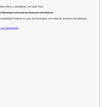
leito direto e simultâneo, em todo País;
e Municípios com mais de duzentos mil eleitores;
onstituição Federal no caso de municípios com mais de duzentos mil eleitores;
7 de 24/04/2000)