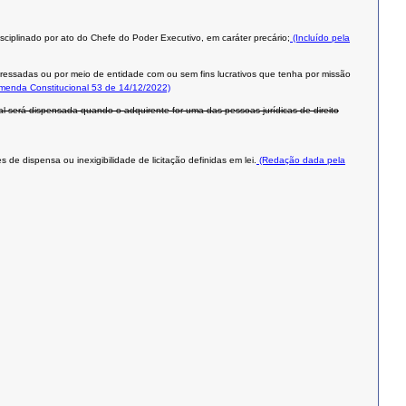
isciplinado por ato do Chefe do Poder Executivo, em caráter precário;
(Incluído pela
teressadas ou por meio de entidade com ou sem fins lucrativos que tenha por missão
Emenda Constitucional 53 de 14/12/2022)
al será dispensada quando o adquirente for uma das pessoas jurídicas de direito
de dispensa ou inexigibilidade de licitação definidas em lei.
(Redação dada pela