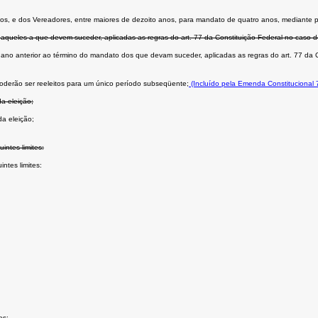
m anos, e dos Vereadores, entre maiores de dezoito anos, para mandato de quatro anos, mediante p
daqueles a que devem suceder, aplicadas as regras do art. 77 da Constituição Federal no caso d
o ano anterior ao término do mandato dos que devam suceder, aplicadas as regras do art. 77 da C
oderão ser reeleitos para um único período subseqüente;
(Incluído pela Emenda Constitucional 
a eleição;
da eleição;
ntes limites:
ntes limites:
es;