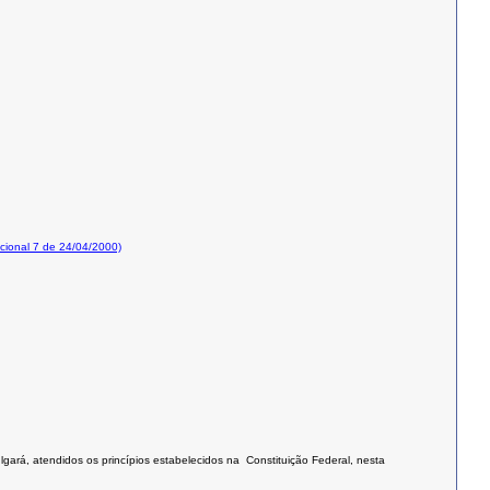
ional 7 de 24/04/2000)
lgará, atendidos os princípios estabelecidos na Constituição Federal, nesta