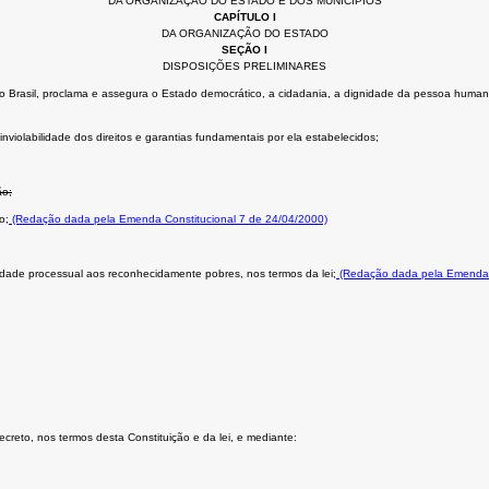
DA ORGANIZAÇÃO DO ESTADO E DOS MUNICÍPIOS
CAPÍTULO I
DA ORGANIZAÇÃO DO ESTADO
SEÇÃO I
DISPOSIÇÕES PRELIMINARES
Brasil, proclama e assegura o Estado democrático, a cidadania, a dignidade da pessoa humana, os 
nviolabilidade dos direitos e garantias fundamentais por ela estabelecidos;
ão;
o;
(Redação dada pela Emenda Constitucional 7 de 24/04/2000)
uidade processual aos reconhecidamente pobres, nos termos da lei;
(Redação dada pela Emenda C
secreto, nos termos desta Constituição e da lei, e mediante: