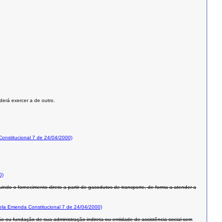
derá exercer a de outro.
nstitucional 7 de 24/04/2000)
0)
uindo o fornecimento direto a partir de gasodutos de transporte, de forma a atender a
la Emenda Constitucional 7 de 24/04/2000)
rgão ou fundação de sua administração indireta ou entidade de assistência social sem