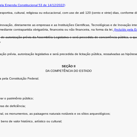
pela Emenda Constitucional 53 de 14/12/2022)
portiva, cultural, religiosa ou educacional, com uso de até 120 (cento e vinte) dias, conforme d
novação, diretamente as empresas e as Instituições Cientificas, Tecnológicas e de Inovação in
diante contrapartida obrigatória, financeira ou não financeira, na forma da lei.
(Incluído pela 
de autorização prévia da Assembléia Legislativa e será precedida de concorrência pública, a qu
.
 prévia, autorização legislativa e será precedida de licitação pública, ressalvadas as hipóteses 
SEÇÃO II
DA COMPETÊNCIA DO ESTADO
 pela Constituição Federal.
ar o patrimônio público;
ras de deﬁciência;
tural, os monumentos, as paisagens naturais notáveis e os sítios arqueológicos;
ns de valor histórico, artístico ou cultural;