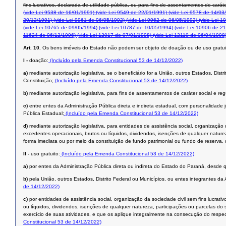
ﬁns lucrativos, declarada de utilidade pública, ou para ﬁns de assentamentos de caráte
(vide Lei 9538 de 16/01/1991)
(vide Lei 9549 de 22/01/1991)
(vide Lei 9578 de 14/03
20/12/1991)
(vide Lei 9961 de 06/05/1992)
(vide Lei 9962 de 06/05/1992)
(vide Lei 1
(vide Lei 10765 de 09/05/1994)
(vide Lei 10787 de 10/05/1994)
(vide Lei 10906 de 21
11624 de 06/12/1996)
(vide Lei 12017 de 07/01/1998)
(vide Lei 12110 de 06/04/1998
Art. 10.
Os bens imóveis do Estado não podem ser objeto de doação ou de uso gratui
I -
doação:
(Incluído pela Emenda Constitucional 53 de 14/12/2022)
a)
mediante autorização legislativa, se o beneficiário for a União, outros Estados, Dist
Constituição;
(Incluído pela Emenda Constitucional 53 de 14/12/2022)
b)
mediante autorização legislativa, para fins de assentamentos de caráter social e reg
c)
entre entes da Administração Pública direta e indireta estadual, com personalidade j
Pública Estadual;
(Incluído pela Emenda Constitucional 53 de 14/12/2022)
d)
mediante autorização legislativa, para entidades de assistência social, organização
excedentes operacionais, brutos ou líquidos, dividendos, isenções de qualquer naturez
forma imediata ou por meio da constituição de fundo patrimonial ou fundo de reserva, 
II -
uso gratuito:
(Incluído pela Emenda Constitucional 53 de 14/12/2022)
a)
por entes da Administração Pública direta ou indireta do Estado do Paraná, desde q
b)
pela União, outros Estados, Distrito Federal ou Municípios, ou entes integrantes da
de 14/12/2022)
c)
por entidades de assistência social, organização da sociedade civil sem fins lucrat
ou líquidos, dividendos, isenções de qualquer natureza, participações ou parcelas do 
exercício de suas atividades, e que os aplique integralmente na consecução do respect
Constitucional 53 de 14/12/2022)