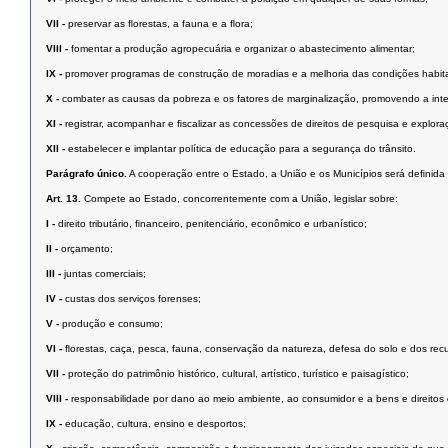
VII -
preservar as ﬂorestas, a fauna e a ﬂora;
VIII -
fomentar a produção agropecuária e organizar o abastecimento alimentar;
IX -
promover programas de construção de moradias e a melhoria das condições habit
X -
combater as causas da pobreza e os fatores de marginalização, promovendo a inte
XI -
registrar, acompanhar e ﬁscalizar as concessões de direitos de pesquisa e exploraç
XII -
estabelecer e implantar política de educação para a segurança do trânsito.
Parágrafo único.
A cooperação entre o Estado, a União e os Municípios será deﬁnida 
Art. 13.
Compete ao Estado, concorrentemente com a União, legislar sobre:
I -
direito tributário, ﬁnanceiro, penitenciário, econômico e urbanístico;
II -
orçamento;
III -
juntas comerciais;
IV -
custas dos serviços forenses;
V -
produção e consumo;
VI -
ﬂorestas, caça, pesca, fauna, conservação da natureza, defesa do solo e dos recu
VII -
proteção do patrimônio histórico, cultural, artístico, turístico e paisagístico;
VIII -
responsabilidade por dano ao meio ambiente, ao consumidor e a bens e direitos de va
IX -
educação, cultura, ensino e desportos;