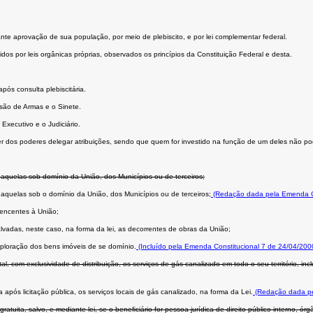
ante aprovação de sua população, por meio de plebiscito, e por lei complementar federal.
dos por leis orgânicas próprias, observados os princípios da Constituição Federal e desta.
ós consulta plebiscitária.
são de Armas e o Sinete.
Executivo e o Judiciário.
er dos poderes delegar atribuições, sendo que quem for investido na função de um deles não po
 aquelas sob domínio da União, dos Municípios ou de terceiros;
 aquelas sob o domínio da União, dos Municípios ou de terceiros;
(Redação dada pela Emenda Co
rtencentes à União;
vadas, neste caso, na forma da lei, as decorrentes de obras da União;
xploração dos bens imóveis de se domínio.
(Incluído pela Emenda Constitucional 7 de 24/04/200
com exclusividade de distribuição, os serviços de gás canalizado em todo o seu território, incl
pós licitação pública, os serviços locais de gás canalizado, na forma da Lei.
(Redação dada pe
tuita, salvo, e mediante lei, se o beneﬁciário for pessoa jurídica de direito público interno, ó