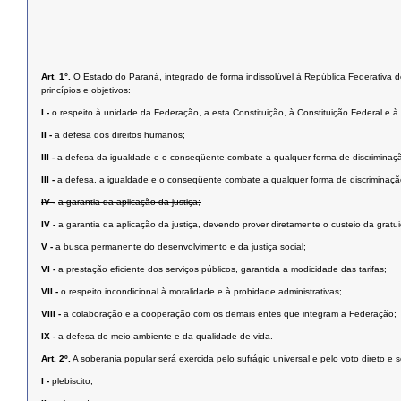
Art. 1°.
O Estado do Paraná, integrado de forma indissolúvel à República Federativa do 
princípios e objetivos:
I -
o respeito à unidade da Federação, a esta Constituição, à Constituição Federal e à i
II -
a defesa dos direitos humanos;
III -
a defesa da igualdade e o conseqüente combate a qualquer forma de discriminaç
III -
a defesa, a igualdade e o conseqüente combate a qualquer forma de discriminaçã
IV -
a garantia da aplicação da justiça;
IV -
a garantia da aplicação da justiça, devendo prover diretamente o custeio da grat
V -
a busca permanente do desenvolvimento e da justiça social;
VI -
a prestação eﬁciente dos serviços públicos, garantida a modicidade das tarifas;
VII -
o respeito incondicional à moralidade e à probidade administrativas;
VIII -
a colaboração e a cooperação com os demais entes que integram a Federação;
IX -
a defesa do meio ambiente e da qualidade de vida.
Art. 2º.
A soberania popular será exercida pelo sufrágio universal e pelo voto direto e 
I -
plebiscito;