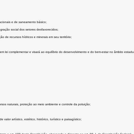
acionais e de saneamento básico;
gração social dos setores desfavorecidos;
ão de recursos hídricos e minerais em seu território;
em lei complementar e visará ao equilíbrio do desenvolvimento e do bem-estar no âmbito estadua
rsos naturais, proteção ao meio ambiente e controle da poluição;
lor artístico, estético, histórico, turístico e paisagístico;