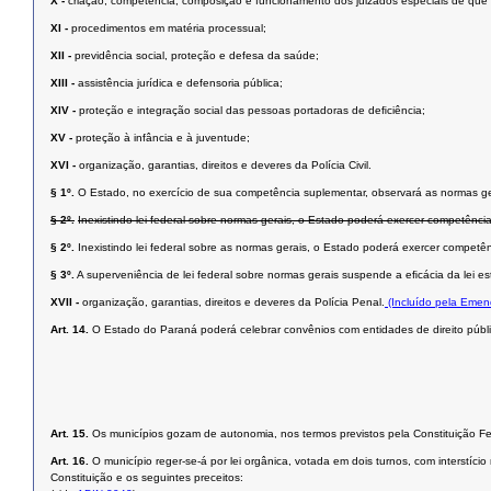
X -
criação, competência, composição e funcionamento dos juizados especiais de que tra
XI -
procedimentos em matéria processual;
XII -
previdência social, proteção e defesa da saúde;
XIII -
assistência jurídica e defensoria pública;
XIV -
proteção e integração social das pessoas portadoras de deﬁciência;
XV -
proteção à infância e à juventude;
XVI -
organização, garantias, direitos e deveres da Polícia Civil.
§ 1º.
O Estado, no exercício de sua competência suplementar, observará as normas ge
§ 2º.
Inexistindo lei federal sobre normas gerais, o Estado poderá exercer competência
§ 2º.
Inexistindo lei federal sobre as normas gerais, o Estado poderá exercer competên
§ 3º.
A superveniência de lei federal sobre normas gerais suspende a eﬁcácia da lei est
XVII -
organização, garantias, direitos e deveres da Polícia Penal.
(Incluído pela Emen
Art. 14.
O Estado do Paraná poderá celebrar convênios com entidades de direito públic
Art. 15.
Os municípios gozam de autonomia, nos termos previstos pela Constituição Fed
Art. 16.
O município reger-se-á por lei orgânica, votada em dois turnos, com interstí
Constituição e os seguintes preceitos: