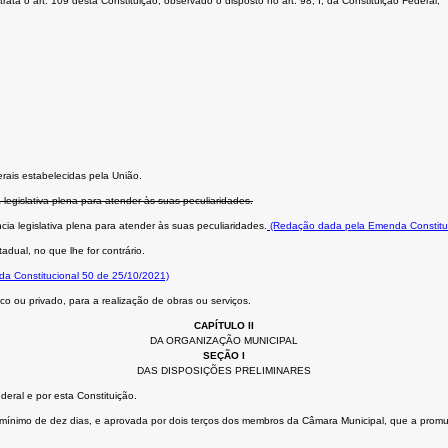
ta o art. 109 desta Constituição, observado o disposto no art. 98, I, da Constituição Federal;
rais estabelecidas pela União.
 legislativa plena para atender às suas peculiaridades.
cia legislativa plena para atender às suas peculiaridades.
(Redação dada pela Emenda Constituc
adual, no que lhe for contrário.
da Constitucional 50 de 25/10/2021)
o ou privado, para a realização de obras ou serviços.
CAPÍTULO II
DA ORGANIZAÇÃO MUNICIPAL
SEÇÃO I
DAS DISPOSIÇÕES PRELIMINARES
eral e por esta Constituição.
cio mínimo de dez dias, e aprovada por dois terços dos membros da Câmara Municipal, que a promu