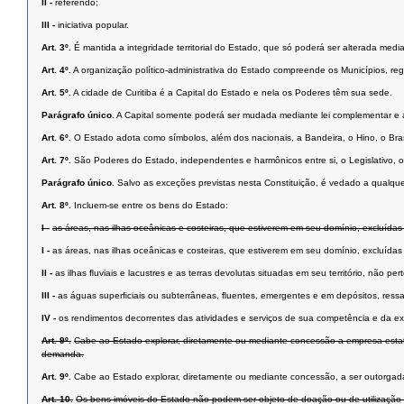
II -
referendo;
III -
iniciativa popular.
Art. 3º.
É mantida a integridade territorial do Estado, que só poderá ser alterada medi
Art. 4º.
A organização político-administrativa do Estado compreende os Municípios, regi
Art. 5º.
A cidade de Curitiba é a Capital do Estado e nela os Poderes têm sua sede.
Parágrafo único.
A Capital somente poderá ser mudada mediante lei complementar e ap
Art. 6º.
O Estado adota como símbolos, além dos nacionais, a Bandeira, o Hino, o Bra
Art. 7º.
São Poderes do Estado, independentes e harmônicos entre si, o Legislativo, o 
Parágrafo único.
Salvo as exceções previstas nesta Constituição, é vedado a qualqu
Art. 8º.
Incluem-se entre os bens do Estado:
I -
as áreas, nas ilhas oceânicas e costeiras, que estiverem em seu domínio, excluídas
I -
as áreas, nas ilhas oceânicas e costeiras, que estiverem em seu domínio, excluídas
II -
as ilhas ﬂuviais e lacustres e as terras devolutas situadas em seu território, não pe
III -
as águas superﬁciais ou subterrâneas, ﬂuentes, emergentes e em depósitos, ressal
IV -
os rendimentos decorrentes das atividades e serviços de sua competência e da e
Art. 9º.
Cabe ao Estado explorar, diretamente ou mediante concessão a empresa estatal, 
demanda.
Art. 9º.
Cabe ao Estado explorar, diretamente ou mediante concessão, a ser outorgada a
Art. 10.
Os bens imóveis do Estado não podem ser objeto de doação ou de utilização gra