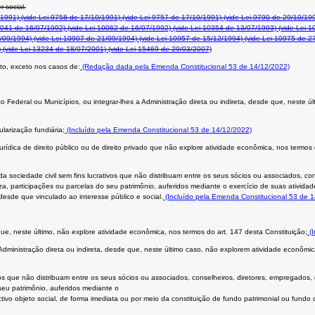
r social.
/1991)
(vide Lei 9758 de 17/10/1991)
(vide Lei 9757 de 17/10/1991)
(vide Lei 9790 de 29/10/19
0041 de 16/07/1992)
(vide Lei 10062 de 16/07/1992)
(vide Lei 10354 de 13/07/1993)
(vide Lei 1
/09/1994)
(vide Lei 10907 de 21/09/1994)
(vide Lei 10957 de 15/12/1994)
(vide Lei 10975 de 2
)
(vide Lei 13234 de 18/07/2001)
(vide Lei 15469 de 29/03/2007)
to, exceto nos casos de:
(Redação dada pela Emenda Constitucional 53 de 14/12/2022)
rito Federal ou Municípios, ou integrar-lhes a Administração direta ou indireta, desde que, neste
ularização fundiária;
(Incluído pela Emenda Constitucional 53 de 14/12/2022)
urídica de direito público ou de direito privado que não explore atividade econômica, nos termos
 da sociedade civil sem fins lucrativos que não distribuam entre os seus sócios ou associados, co
a, participações ou parcelas do seu patrimônio, auferidos mediante o exercício de suas atividad
desde que vinculado ao interesse público e social.
(Incluído pela Emenda Constitucional 53 de 
ue, neste último, não explore atividade econômica, nos termos do art. 147 desta Constituição;
(I
 Administração direta ou indireta, desde que, neste último caso, não explorem atividade econômic
ivos que não distribuam entre os seus sócios ou associados, conselheiros, diretores, empregados,
seu patrimônio, auferidos mediante o
ivo objeto social, de forma imediata ou por meio da constituição de fundo patrimonial ou fundo d