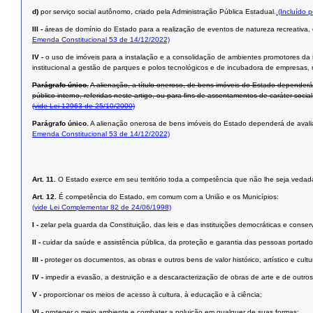
d)
por serviço social autônomo, criado pela Administração Pública Estadual.
(Incluído 
III -
áreas de domínio do Estado para a realização de eventos de natureza recreativa, es
Emenda Constitucional 53 de 14/12/2022)
IV -
o uso de imóveis para a instalação e a consolidação de ambientes promotores da i
institucional a gestão de parques e polos tecnológicos e de incubadora de empresas, me
Parágrafo único.
A alienação, a título oneroso, de bens imóveis do Estado dependerá 
público interno, referidas neste artigo, ou para ﬁns de assentamentos de caráter social
(vide Lei 12963 de 25/10/2000)
Parágrafo único.
A alienação onerosa de bens imóveis do Estado dependerá de avaliação
Emenda Constitucional 53 de 14/12/2022)
Art. 11.
O Estado exerce em seu território toda a competência que não lhe seja vedada
Art. 12.
É competência do Estado, em comum com a União e os Municípios:
(vide Lei Complementar 82 de 24/06/1998)
I -
zelar pela guarda da Constituição, das leis e das instituições democráticas e conserv
II -
cuidar da saúde e assistência pública, da proteção e garantia das pessoas portado
III -
proteger os documentos, as obras e outros bens de valor histórico, artístico e cul
IV -
impedir a evasão, a destruição e a descaracterização de obras de arte e de outros be
V -
proporcionar os meios de acesso à cultura, à educação e à ciência;
VI -
proteger o meio ambiente e combater a poluição em qualquer de suas formas;