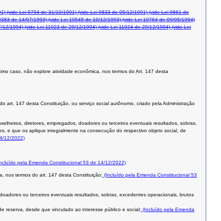
91)
(vide Lei 9794 de 31/10/1991)
(vide Lei 9833 de 05/12/1991)
(vide Lei 9861 de
0383 de 14/07/1993)
(vide Lei 10545 de 10/12/1993)
(vide Lei 10764 de 09/05/1994)
7/12/1994)
(vide Lei 11023 de 29/12/1994)
(vide Lei 11024 de 29/12/1994)
(vide Lei
 último caso, não explore atividade econômica, nos termos do Art. 147 desta
 do art. 147 desta Constituição, ou serviço social autônomo, criado pela Administração
nselheiros, diretores, empregados, doadores ou terceiros eventuais resultados, sobras,
es, e que os aplique integralmente na consecução do respectivo objeto social, de
14/12/2022)
ncluído pela Emenda Constitucional 53 de 14/12/2022)
a, nos termos do art. 147 desta Constituição;
(Incluído pela Emenda Constitucional 53
 doadores ou terceiros eventuais resultados, sobras, excedentes operacionais, brutos
e reserva, desde que vinculado ao interesse público e social;
(Incluído pela Emenda