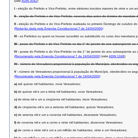
(vide
ADIN 3042
)
I -
eleição do Prefeito e Vice-Prefeito, entre eleitores inscritos maiores de vinte e u
II -
eleição do Prefeito e do Vice-Prefeito, noventa dias antes do término do mandato 
II -
eleição do Prefeito e do Vice-Prefeito realizada no primeiro Domingo de outubro d
(Redação dada pela Emenda Constitucional 7 de 24/04/2000)
III -
os Prefeitos ou quem os houver sucedido ou substituído no curso dos mandatos p
III -
posse do Prefeito e do Vice-Prefeito no dia 1° de janeiro do ano subseqüente ao d
IV -
posse do Prefeito e do Vice-Prefeito no dia 1° de janeiro do ano subseqüente ao 
(Renumerado pela Emenda Constitucional 7 de 24/04/2000)
(vide
ADIN 1048
)
IV -
número de Vereadores proporcional à população do Município, obedecidos os segui
V -
número de Vereadores proporcional à população do Município, obedecidos os segui
(Renumerado pela Emenda Constitucional 7 de 24/04/2000)
a)
até quinze mil habitantes, nove Vereadores;
b)
de quinze mil e um a trinta mil habitantes, onze Vereadores;
c)
de trinta mil e um a cinqüenta mil habitantes, treze Vereadores;
d)
de cinqüenta mil e um a setenta mil habitantes, quinze Vereadores;
e)
de setenta mil e um a noventa mil habitantes, dezessete Vereadores;
f)
de noventa mil e um a cento e vinte mil habitantes, dezenove Vereadores;
g)
de cento e vinte mil e um a um milhão de habitantes, vinte e um Vereadores;
h)
de um milhão e um a um milhão e quinhentos mil habitantes, trinta e cinco Vereador