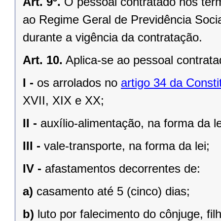
Art. 9º.
O pessoal contratado nos term
ao Regime Geral de Previdência Socia
durante a vigência da contratação.
Art. 10.
Aplica-se ao pessoal contrata
I -
os arrolados no
artigo 34 da Consti
XVII, XIX e XX;
II -
auxílio-alimentação, na forma da le
III -
vale-transporte, na forma da lei;
IV -
afastamentos decorrentes de:
a)
casamento até 5 (cinco) dias;
b)
luto por falecimento do cônjuge, fil