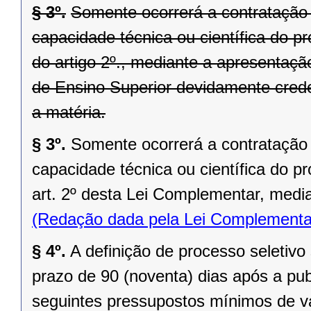
§ 3º.
Somente ocorrerá a contratação b
capacidade técnica ou científica do pro
do artigo 2º., mediante a apresentaçã
de Ensino Superior devidamente crede
a matéria.
§ 3º.
Somente ocorrerá a contratação b
capacidade técnica ou científica do pr
art. 2º desta Lei Complementar, media
(Redação dada pela Lei Complementa
§ 4º.
A definição de processo seletivo
prazo de 90 (noventa) dias após a pub
seguintes pressupostos mínimos de va