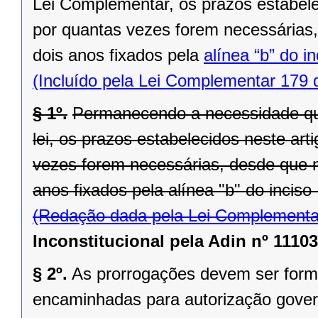
Lei Complementar, os prazos estabele
por quantas vezes forem necessárias,
dois anos fixados pela
alínea “b” do i
(Incluído pela Lei Complementar 179 
§ 1º.
Permanecendo a necessidade que
lei, os prazos estabelecidos neste ar
vezes forem necessárias, desde que n
anos fixados pela alínea "b" do inciso 
(Redação dada pela Lei Complementa
Inconstitucional pela Adin nº 11103
§ 2º.
As prorrogações devem ser formal
encaminhadas para autorização govern