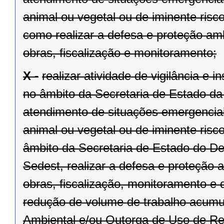
animal ou vegetal ou de iminente risc
como realizar a defesa e proteção am
obras, fiscalização e monitoramento;
X -
realizar atividade de vigilância e 
no âmbito da Secretaria de Estado da
atendimento de situações emergenciai
animal ou vegetal ou de iminente risc
âmbito da Secretaria de Estado do D
Sedest, realizar a defesa e proteção
obras, fiscalização, monitoramento e 
redução de volume de trabalho acumu
Ambiental e/ou Outorga de Uso de Re