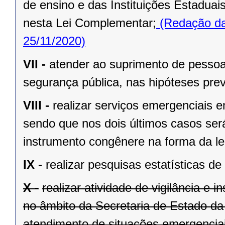
de ensino e das Instituições Estaduai
nesta Lei Complementar;
(Redação da
25/11/2020)
VII -
atender ao suprimento de pessoa
segurança pública, nas hipóteses pre
VIII -
realizar serviços emergenciais e
sendo que nos dois últimos casos será
instrumento congênere na forma da le
IX -
realizar pesquisas estatísticas d
X -
realizar atividade de vigilância e 
no âmbito da Secretaria de Estado da
atendimento de situações emergenciai