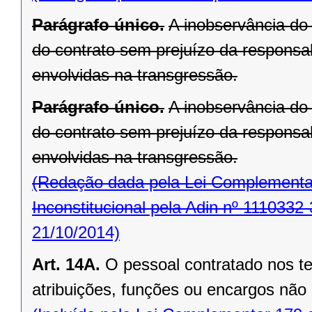
Parágrafo único.
A inobservância do 
do contrato sem prejuízo da responsab
envolvidas na transgressão.
Parágrafo único.
A inobservância do 
do contrato sem prejuízo da responsab
envolvidas na transgressão.
(Redação dada pela Lei Complementar
Inconstitucional pela Adin nº 1110332-
21/10/2014)
Art. 14A.
O pessoal contratado nos t
atribuições, funções ou encargos não 