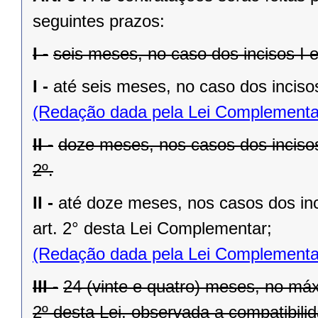
seguintes prazos:
I -
seis meses, no caso dos incisos I e I
I -
até seis meses, no caso dos incisos
(Redação dada pela Lei Complementa
II -
doze meses, nos casos dos incisos II
2º.
II -
até doze meses, nos casos dos inciso
art. 2° desta Lei Complementar;
(Redação dada pela Lei Complementa
III -
24 (vinte e quatro) meses, no máx
2º desta Lei, observada a compatibilid