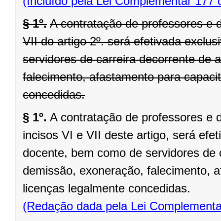
(Incluído pela Lei Complementar 177 
§ 1º.
A contratação de professores e d
VII do artigo 2º. será efetivada exclu
servidores de carreira decorrente de
falecimento, afastamento para capaci
concedidas.
§ 1º.
A contratação de professores e 
incisos VI e VII deste artigo, será efe
docente, bem como de servidores de c
demissão, exoneração, falecimento, 
licenças legalmente concedidas.
(Redação dada pela Lei Complementa