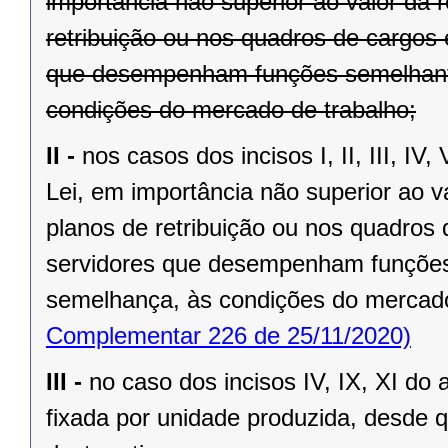
importância não superior ao valor da 
retribuição ou nos quadros de cargos e
que desempenham funções semelhante
condições do mercado de trabalho;
II -
nos casos dos incisos I, II, III, IV, 
Lei, em importância não superior ao v
planos de retribuição ou nos quadros d
servidores que desempenham funções 
semelhança, às condições do mercado
Complementar 226 de 25/11/2020)
III -
no caso dos incisos IV, IX, XI do 
fixada por unidade produzida, desde qu