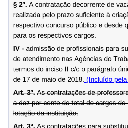
§ 2º.
A contratação decorrente de vacâ
realizada pelo prazo suficiente à cria
respectivo concurso público e desde q
para os respectivos cargos.
IV -
admissão de profissionais para s
de atendimento nas Agências do Traba
termos do inciso II c/c o parágrafo ún
de 17 de maio de 2018.
(Incluído pel
Art. 3º.
As contratações de professore
a dez por cento do total de cargos de
lotação da instituição.
Art. 3º.
As contratações para substitu