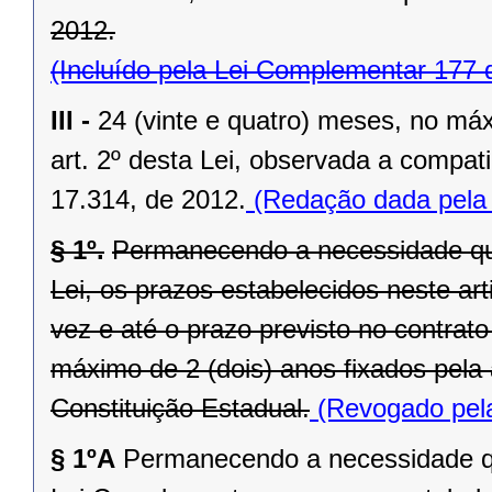
2012.
(Incluído pela Lei Complementar 177 
III -
24 (vinte e quatro) meses, no máx
art. 2º desta Lei, observada a compatib
17.314, de 2012.
(Redação dada pela 
§ 1º.
Permanecendo a necessidade que
Lei, os prazos estabelecidos neste ar
vez e até o prazo previsto no contrato
máximo de 2 (dois) anos fixados pela a
Constituição Estadual.
(Revogado pela
§ 1ºA
Permanecendo a necessidade qu