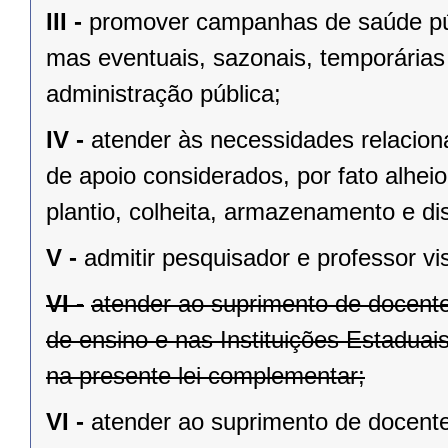
III -
promover campanhas de saúde púb
mas eventuais, sazonais, temporárias 
administração pública;
IV -
atender às necessidades relaciona
de apoio considerados, por fato alhei
plantio, colheita, armazenamento e dis
V -
admitir pesquisador e professor vis
VI -
atender ao suprimento de docente
de ensino e nas Instituições Estaduai
na presente lei complementar;
VI -
atender ao suprimento de docente