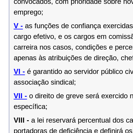
convocados, com prioridade sobre no
emprego;
V -
as funções de confiança exercida
cargo efetivo, e os cargos em comiss
carreira nos casos, condições e perce
apenas às atribuições de direção, ch
VI -
é garantido ao servidor público civi
associação sindical;
VII -
o direito de greve será exercido 
específica;
VIII -
a lei reservará percentual dos 
portadoras de deﬁciência e deﬁnirá os