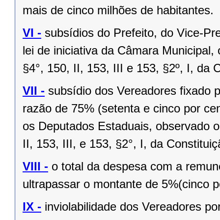
mais de cinco milhões de habitantes.
VI -
subsídios do Prefeito, do Vice-Pr
lei de iniciativa da Câmara Municipal,
§4°, 150, II, 153, III e 153, §2º, I, da
VII -
subsídio dos Vereadores fixado po
razão de 75% (setenta e cinco por cen
os Deputados Estaduais, observado o 
II, 153, III, e 153, §2°, I, da Constitui
VIII -
o total da despesa com a remu
ultrapassar o montante de 5%(cinco po
IX -
inviolabilidade dos Vereadores po