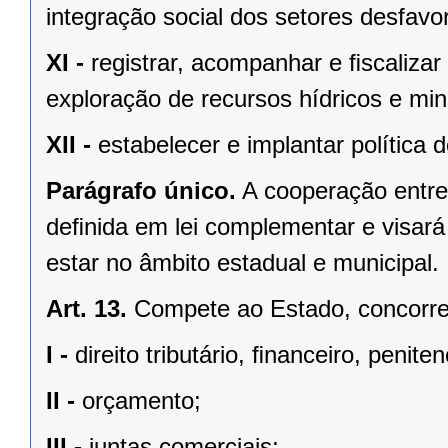
integração social dos setores desfavo
XI -
registrar, acompanhar e ﬁscalizar
exploração de recursos hídricos e mine
XII -
estabelecer e implantar política
Parágrafo único.
A cooperação entre
deﬁnida em lei complementar e visará
estar no âmbito estadual e municipal.
Art. 13.
Compete ao Estado, concorren
I -
direito tributário, ﬁnanceiro, penite
II -
orçamento;
III -
juntas comerciais;