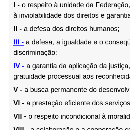
I -
o respeito à unidade da Federação,
à inviolabilidade dos direitos e garant
II -
a defesa dos direitos humanos;
III -
a defesa, a igualdade e o conseq
discriminação;
IV -
a garantia da aplicação da justiç
gratuidade processual aos reconhecid
V -
a busca permanente do desenvolvim
VI -
a prestação eﬁciente dos serviços
VII -
o respeito incondicional à morali
VIII -
a colaboração e a cooperação c