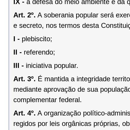
IX -
a defesa do meio ambiente e da q
Art. 2º.
A soberania popular será exerc
e secreto, nos termos desta Constituiç
I -
plebiscito;
II -
referendo;
III -
iniciativa popular.
Art. 3º.
É mantida a integridade territ
mediante aprovação de sua população, 
complementar federal.
Art. 4º.
A organização político-admini
regidos por leis orgânicas próprias, o