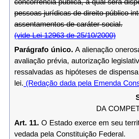
concorrência pública, a qual será di
pessoas jurídicas de direito público in
assentamentos de caráter social.
(vide Lei 12963 de 25/10/2000)
Parágrafo único.
A alienação oneros
avaliação prévia, autorização legislati
ressalvadas as hipóteses de dispensa o
lei.
(Redação dada pela Emenda Consti
DA COMPET
Art. 11.
O Estado exerce em seu terri
vedada pela Constituição Federal.