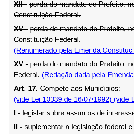
XII -
perda do mandato do Prefeito, no
Constituição Federal.
XV -
perda do mandato do Prefeito, no
Constituição Federal.
(Renumerado pela Emenda Constitucio
XV -
perda do mandato do Prefeito, no
Federal.
(Redação dada pela Emenda C
Art. 17.
Compete aos Municípios:
(vide Lei 10039 de 16/07/1992)
(vide 
I -
legislar sobre assuntos de interesse
II -
suplementar a legislação federal e