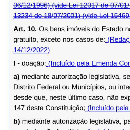
06/12/1996)
(vide Lei 12017 de 07/01
13234 de 18/07/2001)
(vide Lei 15469
Art. 10.
Os bens imóveis do Estado n
gratuito, exceto nos casos de:
(Redaçã
14/12/2022)
I -
doação:
(Incluído pela Emenda Cons
a)
mediante autorização legislativa, se
Distrito Federal ou Municípios, ou inte
desde que, neste último caso, não exp
147 desta Constituição;
(Incluído pel
b)
mediante autorização legislativa, p