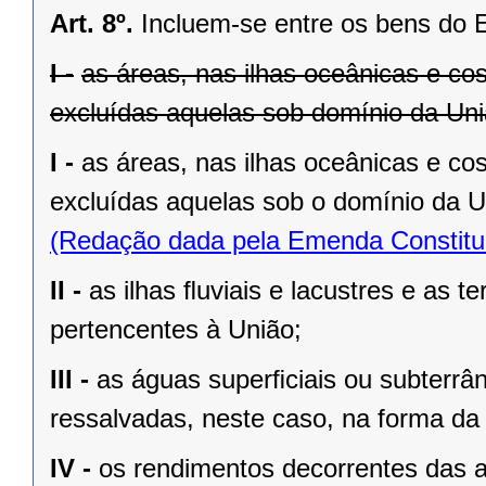
Art. 8º.
Incluem-se entre os bens do 
I -
as áreas, nas ilhas oceânicas e co
excluídas aquelas sob domínio da Uniã
I -
as áreas, nas ilhas oceânicas e co
excluídas aquelas sob o domínio da Un
(Redação dada pela Emenda Constituc
II -
as ilhas ﬂuviais e lacustres e as t
pertencentes à União;
III -
as águas superﬁciais ou subterrâ
ressalvadas, neste caso, na forma da 
IV -
os rendimentos decorrentes das a