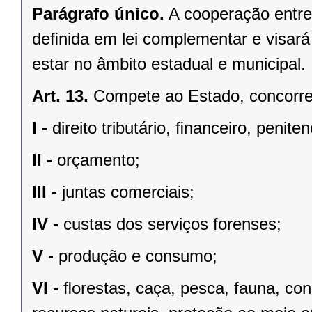
Parágrafo único.
A cooperação entre
deﬁnida em lei complementar e visará
estar no âmbito estadual e municipal.
Art. 13.
Compete ao Estado, concorren
I -
direito tributário, ﬁnanceiro, penite
II -
orçamento;
III -
juntas comerciais;
IV -
custas dos serviços forenses;
V -
produção e consumo;
VI -
ﬂorestas, caça, pesca, fauna, co