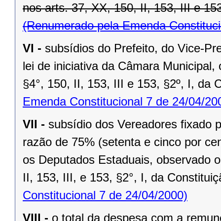
nos arts. 37, XX, 150, II, 153, III e 15
(Renumerado pela Emenda Constitucio
VI -
subsídios do Prefeito, do Vice-Pr
lei de iniciativa da Câmara Municipal,
§4°, 150, II, 153, III e 153, §2º, I, da
Emenda Constitucional 7 de 24/04/20
VII -
subsídio dos Vereadores fixado po
razão de 75% (setenta e cinco por cen
os Deputados Estaduais, observado o 
II, 153, III, e 153, §2°, I, da Constitui
Constitucional 7 de 24/04/2000)
VIII -
o total da despesa com a remu