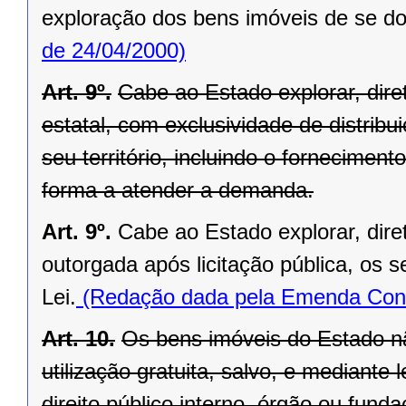
exploração dos bens imóveis de se do
de 24/04/2000)
Art. 9º.
Cabe ao Estado explorar, di
estatal, com exclusividade de distrib
seu território, incluindo o forneciment
forma a atender a demanda.
Art. 9º.
Cabe ao Estado explorar, dir
outorgada após licitação pública, os s
Lei.
(Redação dada pela Emenda Const
Art. 10.
Os bens imóveis do Estado n
utilização gratuita, salvo, e mediante l
direito público interno, órgão ou fund