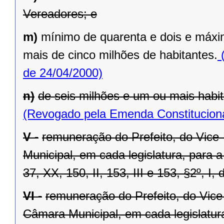
Vereadores; e
m)
mínimo de quarenta e dois e máxi
mais de cinco milhões de habitantes.
(
de 24/04/2000)
n)
de seis milhões e um ou mais habit
(Revogado pela Emenda Constituciona
V -
remuneração do Prefeito, do Vice
Municipal, em cada legislatura, para 
37, XX, 150, II, 153, III e 153, §2º, I,
VI -
remuneração do Prefeito, do Vice
Câmara Municipal, em cada legislatur