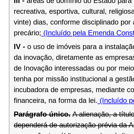
III -
áreas de domínio do Estado para 
recreativa, esportiva, cultural, religi
vinte) dias, conforme disciplinado po
precário;
(Incluído pela Emenda Const
IV -
o uso de imóveis para a instalaç
da inovação, diretamente as empresas 
de Inovação interessadas ou por meio
tenha por missão institucional a gest
incubadora de empresas, mediante cont
financeira, na forma da lei.
(Incluído p
Parágrafo único.
A alienação, a títu
dependerá de autorização prévia da A