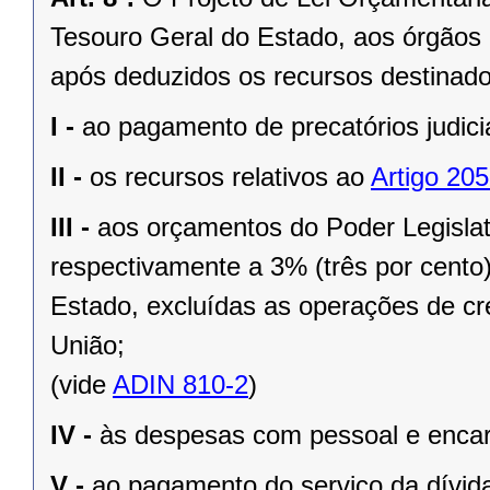
Tesouro Geral do Estado, aos órgãos 
após deduzidos os recursos destinado
I -
ao pagamento de precatórios judici
II -
os recursos relativos ao
Artigo 205
III -
aos orçamentos do Poder Legislat
respectivamente a 3% (três por cento)
Estado, excluídas as operações de cré
União;
(vide
ADIN 810-2
)
IV -
às despesas com pessoal e encar
V -
ao pagamento do serviço da dívida