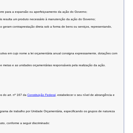
corre para a expansão ou aperfeiçoamento da ação do Governo;
is resulta um produto necessário à manutenção da ação do Governo;
 geram contraprestação direta sob a forma de bens ou serviços, representando,
utiva em cujo nome a lei orçamentária anual consigna expressamente, dotações com
es e metas e as unidades orçamentárias responsáveis pela realização da ação.
os do art. nº 167 da
Constituição Federal
, estabelecer o seu nível de abrangência e
grama de trabalho por Unidade Orçamentária, especificando os grupos de natureza
to, conforme a seguir discriminado: