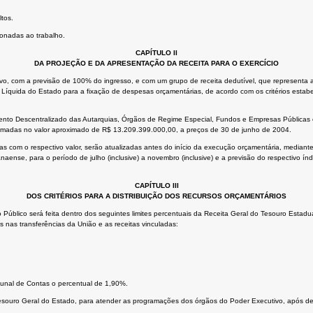
tos.
onadas ao trabalho.
CAPÍTULO II
DA PROJEÇÃO E DA APRESENTAÇÃO DA RECEITA PARA O EXERCÍCIO
ivo, com a previsão de 100% do ingresso, e com um grupo de receita dedutível, que represent
Líquida do Estado para a fixação de despesas orçamentárias, de acordo com os critérios estabe
mento Descentralizado das Autarquias, Órgãos de Regime Especial, Fundos e Empresas Pública
estimadas no valor aproximado de R$ 13.209.399.000,00, a preços de 30 de junho de 2004.
as com o respectivo valor, serão atualizadas antes do início da execução orçamentária, mediant
ense, para o período de julho (inclusive) a novembro (inclusive) e a previsão do respectivo ín
CAPÍTULO III
DOS CRITÉRIOS PARA A DISTRIBUIÇÃO DOS RECURSOS ORÇAMENTÁRIOS
o Público será feita dentro dos seguintes limites percentuais da Receita Geral do Tesouro Estad
es nas transferências da União e as receitas vinculadas:
bunal de Contas o percentual de 1,90%.
Tesouro Geral do Estado, para atender as programações dos órgãos do Poder Executivo, após de