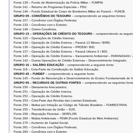
Fonte 139 – Fundo de Modernização da Polícia Militar – FUMPM;
Fonte 141 – Retorno de Programas Especiais – FDU;
Fonte 146 – Fundo Estadual do Corpo de Bombeiros Militar do Paraná – FUNCB.
GRUPO 09 - CONVÊNIOS DO TESOURO
– compreendendo as seguintes fontes:
Fonte 107 – Convênios com Órgãos Federais;
Fonte 133 – Convênios com o Exterior;
Fonte 148 – Outros Convênios.
GRUPO 15 – OPERAÇÕES DE CRÉDITO DO TESOURO
– compreendendo as seguint
Fonte 120 – Operações de Crédito Internas;
Fonte 130 – Operação de Crédito Externa – Paraná 12 Meses / BIRD;
Fonte 136 – Operação de Crédito Externa – PROEM / BID;
Fonte 137 – Operação de Crédito Externa – Paraná Urbano II / BID;
Fonte 140 – Operação de Crédito Externa – Saneamento Ambiental – PARANASAN / 
Fonte 142 – Outras Operações de Crédito Externas – Desenvolvimento Integrado;
GRUPO 16 – SALÁRIO EDUCAÇÃO
– compreendendo a seguinte fonte:
Fonte 116 – Cota-Parte da Contribuição do Salário Educação.
GRUPO 45 – FUNDEF
– compreendendo a seguinte fonte:
Fonte 145 – Fundo de Manutenção e Desenvolvimento do Ensino Fundamentale de Val
GRUPO 95 – RECURSOS DE OUTRAS FONTES
– compreendendo as seguintes fonte
Fonte 250 – Diretamente Arrecadados;
Fonte 251 – Operação de Crédito Interna;
Fonte 252 – Operação de Crédito Externa;
Fonte 253 – Cota-Parte das Rendas das Loterias Estaduais;
Fonte 254 – Multas por Infração ao Código de Trânsito Brasileiro – FUNRESTRAN;
Fonte 255 – Transferências da União – SUS;
Fonte 256 – Reposição Florestal – SERFLOR;
Fonte 260 – Multas Ambientais – FEMA (Fundo Estadual de Meio Ambiente);
Fonte 270 – Aumento de Capital Social;
Fonte 281 – Convênios com Órgãos Federais;
Fonte 283 – Convênios com o Exterior;