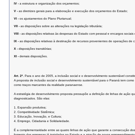
IV -
a estrutura e organização dos orçamentos;
V -
as diretrizes gerais para a elaboração e execução dos orçamentos do Estado;
VI -
os ajustamentos do Plano Plurianual;
VII -
as disposições sobre as alterações na legislação tributária;
VIII -
as disposições relativas às despesas do Estado com pessoal e encargos sociais e
IX -
as disposições relativas à destinação de recursos provenientes de operações de cr
X -
disposições transitórias;
XI -
demais disposições.
Art. 2º.
Para o ano de 2005, a inclusão social e o desenvolvimento sustentável constit
A proposta de inclusão social e desenvolvimento sustentável para o Paraná tem com
como traços marcantes da realidade paranaense.
A estratégia de desenvolvimento proposta pressupõe a definição de linhas de ação qu
diagnosticados. São elas:
1. Expansão produtiva;
2. Competitividade Sistêmica;
3. Educação, Inovação, e Cultura;
4. Emprego, Cidadania e Solidariedade.
É a complementaridade entre as quatro linhas de ação que garante a consecução dos 
fomento das empresas já instaladas no Estado e a atração de novos empreendimentos. 