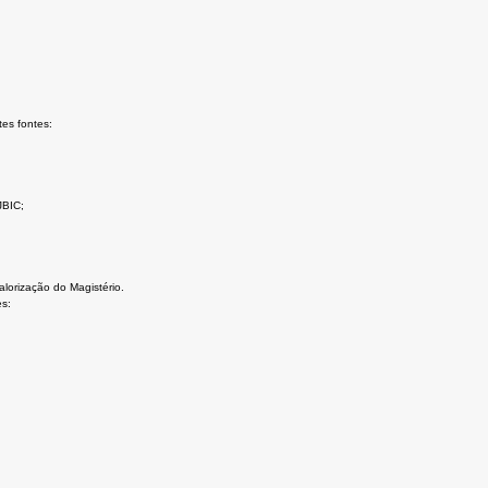
es fontes:
JBIC;
orização do Magistério.
s: