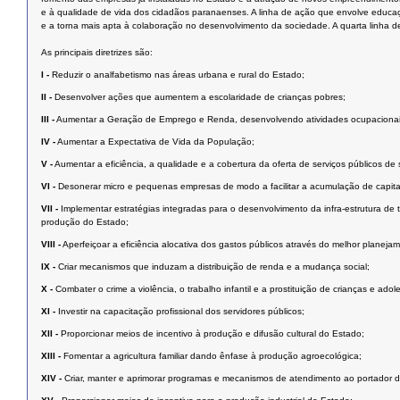
e à qualidade de vida dos cidadãos paranaenses. A linha de ação que envolve educa
e a torna mais apta à colaboração no desenvolvimento da sociedade. A quarta linha d
As principais diretrizes são:
I -
Reduzir o analfabetismo nas áreas urbana e rural do Estado;
II -
Desenvolver ações que aumentem a escolaridade de crianças pobres;
III -
Aumentar a Geração de Emprego e Renda, desenvolvendo atividades ocupacionais
IV -
Aumentar a Expectativa de Vida da População;
V -
Aumentar a eficiência, a qualidade e a cobertura da oferta de serviços públicos de
VI -
Desonerar micro e pequenas empresas de modo a facilitar a acumulação de capita
VII -
Implementar estratégias integradas para o desenvolvimento da infra-estrutura d
produção do Estado;
VIII -
Aperfeiçoar a eficiência alocativa dos gastos públicos através do melhor planejam
IX -
Criar mecanismos que induzam a distribuição de renda e a mudança social;
X -
Combater o crime a violência, o trabalho infantil e a prostituição de crianças e a
XI -
Investir na capacitação profissional dos servidores públicos;
XII -
Proporcionar meios de incentivo à produção e difusão cultural do Estado;
XIII -
Fomentar a agricultura familiar dando ênfase à produção agroecológica;
XIV -
Criar, manter e aprimorar programas e mecanismos de atendimento ao portador de