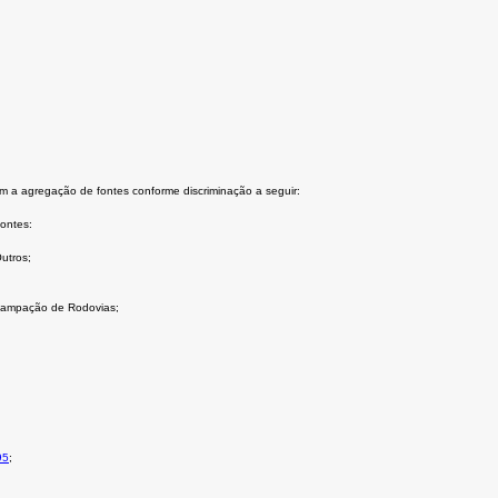
m a agregação de fontes conforme discriminação a seguir:
ontes:
utros;
ncampação de Rodovias;
95
;