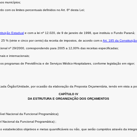
aos municípios;
do com os limites percentuais definidos no Art. 6º desta Lei;
tituição Estadual
e com a
lei nº 12.020, de 9 de janeiro de 1998
, que instituiu o Fundo Paraná;
5 % (vinte e cinco por cento) da receita de impostos, de acordo com o
Art. 185 da Constituiçã
onal nº 29/2000, correspondendo para 2005 a 12,00% das receitas especificadas;
ais e internacionais;
s programas de Previdência e de Serviços Médico-Hospitalares, conforme legislação em vigor;
a cada Órgão/Unidade, por ocasião da elaboração da Proposta Orçamentária, tendo em vista a pos
CAPÍTULO IV
DA ESTRUTURA E ORGANIZAÇÃO DOS ORÇAMENTOS
ível Nacional da Funcional Programática);
l Nacional da Funcional Programática) ;
o estabelecidos objetivos e metas quantificáveis ou não, que serão cumpridos através da integr