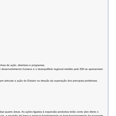
nhas de ação, diretrizes e programas.
e desenvolvimento humano e o desequilíbrio regional medido pelo IDH se apresentam
am articular a ação do Estado na direção da superação dos principais problemas
s quatro áreas. As ações ligadas à expansão produtiva terão como alvo direto o
rutura, a provisão de bens e serviços fundamentais ao bom funcionamento da economia