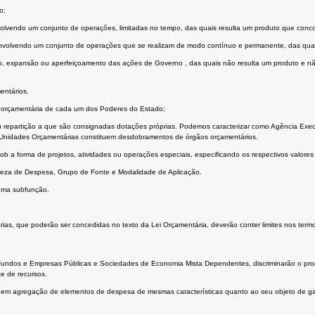
o;
volvendo um conjunto de operações, limitadas no tempo, das quais resulta um produto que con
 envolvendo um conjunto de operações que se realizam de modo contínuo e permanente, das qua
, expansão ou aperfeiçoamento das ações de Governo , das quais não resulta um produto e não
entários.
o orçamentária de cada um dos Poderes do Estado;
repartição a que são consignadas dotações próprias. Podemos caracterizar como Agência Exec
 Unidades Orçamentárias constituem desdobramentos de órgãos orçamentários.
 sob a forma de projetos, atividades ou operações especiais, especificando os respectivos valor
ureza de Despesa, Grupo de Fonte e Modalidade de Aplicação.
 uma subfunção.
árias, que poderão ser concedidas no texto da Lei Orçamentária, deverão conter limites nos term
 Fundos e Empresas Públicas e Sociedades de Economia Mista Dependentes, discriminarão o pro
e de recursos.
uem agregação de elementos de despesa de mesmas características quanto ao seu objeto de gas