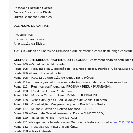
Pessoal e Encargos Sociais
Juros e Encargos da Dívida
Outras Despesas Correntes
DESPESAS DE CAPITAL
Investimentos
Inversões Financeiras
Amortização da Dívida
§ 2º.
Os Grupos de Fontes de Recursos a que se refere o caput deste artigo constitue
GRUPO 01 - RECURSOS PRÓPRIOS DO TESOURO
– compreendendo as seguintes f
Fonte 100 – Ordinário não Vinculado;
Fonte 105 – Resultado da Exploração de Recursos Hídricos, Petróleo, Gás Natural e O
Fonte 106 – Fundo Especial da PGE;
Fonte 108 – Receita de Alienação de Outros Bens Móveis;
Fonte 111 – Indenização pelo Excedente da Amortização de Bens Reversíveis Em E
Fonte 112 – Retornos dos Programas PROSAM / PEDU / PARANASAN;
Fonte 123 – Renda do Fundo Penitenciário;
Fonte 124 – Multas e Taxas de Saúde Pública – FUNSAUDE;
Fonte 125 – Venda de Ações e / ou Devolução de Capital Subscrito;
Fonte 126 – Contribuições Compulsórias para a Previdência Social;
Fonte 127 – Multas e Taxas de Defesa Sanitária – FEAP;
Fonte 128 – Fundo de Reequipamento do Fisco – FUNREFISCO;
Fonte 129 – Taxas de Polícia – FUNRESPOL;
Fonte 131 – Programa de Assistência ao Menor e de Natureza Social –
Lei nº 11.091/
Fonte 132 – Pesquisa Científica e Tecnológica;
Fonte 138 – Taxa Ambiental;