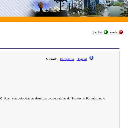
|
voltar
ajuda
Alterado
Compilado
Original
00
, ficam estabelecidas as diretrizes orçamentárias do Estado do Paraná para o