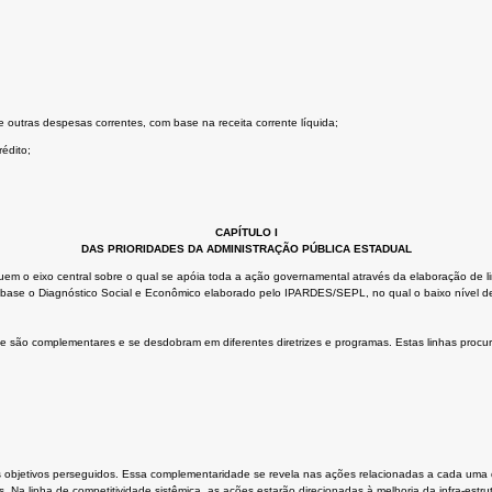
 outras despesas correntes, com base na receita corrente líquida;
édito;
CAPÍTULO I
DAS PRIORIDADES DA ADMINISTRAÇÃO PÚBLICA ESTADUAL
uem o eixo central sobre o qual se apóia toda a ação governamental através da elaboração de li
o base o Diagnóstico Social e Econômico elaborado pelo IPARDES/SEPL, no qual o baixo nível d
e são complementares e se desdobram em diferentes diretrizes e programas. Estas linhas procur
objetivos perseguidos. Essa complementaridade se revela nas ações relacionadas a cada uma da
Na linha de competitividade sistêmica, as ações estarão direcionadas à melhoria da infra-est