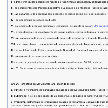
I -
a transferência das parcelas da receita de recolhimento centralizado, pertencentes 
II -
aos orçamentos dos Poderes Legislativo e Judiciário e do Ministério Público de acor
III -
ao pagamento de despesas com pessoal e encargos sociais do Poder Executivo;
IV -
ao pagamento do serviço da dívida;
V -
ao fomento da pesquisa científica e tecnológica, de acordo com o
Art. 205 da Cons
VI -
à manutenção e desenvolvimento do ensino público, correspondendo a no mínimo 2
VII -
ao pagamento de ações e serviços de saúde, de acordo com a Emenda Constituci
VIII -
aos empréstimos e contrapartidas de programas objetos de financiamentos nacion
IX -
às contribuições do Estado ao sistema de Seguridade Funcional, compreendendo o
X -
ao pagamento de sentenças judiciais;
XI -
a reserva de contingência, de acordo com o especificado no Art. 31 desta Lei.
Art. 8º.
Os recursos remanescentes de que trata o artigo anterior, serão distribuídos 
Art. 9º.
Para efeito da Lei Orçamentária, entende-se por:
a)
Função
: nível máximo de agregação das ações desenvolvidas pelo Setor Público (N
b)
Subfunção
: nível de agregação de um subconjunto de ações do Setor Público (Níve
c)
Programa
: instrumento de organização da ação governamental , através do qual sã
alocados e com custo global determinado; (Nível Estadual da Funcional Programática);