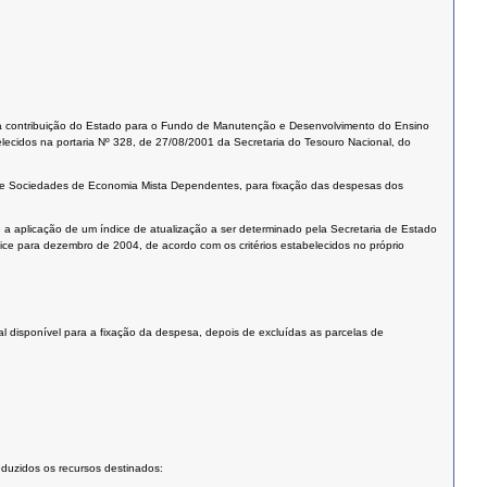
a a contribuição do Estado para o Fundo de Manutenção e Desenvolvimento do Ensino
lecidos na portaria Nº 328, de 27/08/2001 da Secretaria do Tesouro Nacional, do
s e Sociedades de Economia Mista Dependentes, para fixação das despesas dos
e a aplicação de um índice de atualização a ser determinado pela Secretaria de Estado
dice para dezembro de 2004, de acordo com os critérios estabelecidos no próprio
ual disponível para a fixação da despesa, depois de excluídas as parcelas de
duzidos os recursos destinados: