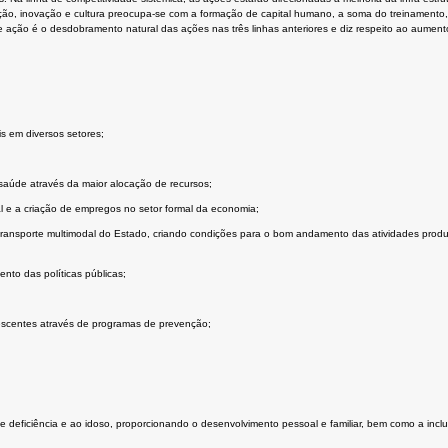
ção, inovação e cultura preocupa-se com a formação de capital humano, a soma do treinamento
e ação é o desdobramento natural das ações nas três linhas anteriores e diz respeito ao aumen
 em diversos setores;
 saúde através da maior alocação de recursos;
l e a criação de empregos no setor formal da economia;
e transporte multimodal do Estado, criando condições para o bom andamento das atividades pro
ento das políticas públicas;
dolescentes através de programas de prevenção;
 deficiência e ao idoso, proporcionando o desenvolvimento pessoal e familiar, bem como a inclu