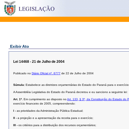
Exibir Ato
Lei 14468 - 21 de Julho de 2004
Publicado no
Diário Oficial nº. 6777
de 22 de Julho de 2004
Súmula:
Estabelece as diretrizes orçamentárias do Estado do Paraná para o exercício
A Assembléia Legislativa do Estado do Paraná decretou e eu sanciono a seguinte lei:
Art. 1º.
Em cumprimento ao disposto no
Art. 133, § 3º, da Constituição do Estado do 
exercício financeiro de 2005, compreendendo:
I -
as prioridades da Administração Pública Estadual;
II -
a projeção e a apresentação da receita para o exercício;
III -
os critérios para a distribuição dos recursos orçamentários;