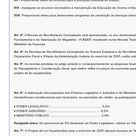
XV -
Proporcionar meios de incentivo para a produção industrial do Estado;
XVI -
Assegurar os recursos necessários à manutenção da Educação de Jovens e Adul
XVII 
Proporcionar meios para desenvolver programas de prevenção às doenças relaci
Art. 3º.
A Receita de Recolhimento Centralizado será apresentada, no seu demonstrat
Fundamental e de Valorização do Magistério - FUNDEF, resultando numa Receita Total 
Ministério da Fazenda.
Art. 4º.
As Receitas de Recolhimento Centralizado do Tesouro Estadual e de Recolhi
Orçamentos Fiscal e Próprio da Administração Indireta do exercício de 2005, estão 
Art. 5º.
As receitas previstas no artigo anterior e conseqüentemente as despesas fixad
do Planejamento e Coordenação Geral, que melhor reflita os preços da economia parana
projeto de lei orçamentária.
Art. 6º.
A elaboração das propostas dos Poderes Legislativo e Judiciário e do Ministéri
transferências constitucionais aos municípios, as operações de crédito, as participaçõ
♦ PODER LEGISLATIVO ......................................................... 5,0%
♦ PODER JUDICIÁRIO............................................................ 8,5%
♦ MINISTÉRIO PÚBLICO ........................................................ 3,6%
Parágrafo único.
Do percentual de 5% destinado ao Poder Legislativo, caberá ao Tri
Art. 7º.
O Projeto de Lei Orçamentária para o exercício de 2005 alocará recursos do 