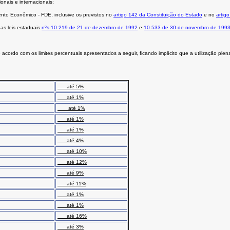
nais e internacionais;
to Econômico - FDE, inclusive os previstos no
artigo 142 da Constituição do Estado
e no
artig
as leis estaduais
nºs 10.219 de 21 de dezembro de 1992
e
10.533 de 30 de novembro de 199
acordo com os limites percentuais apresentados a seguir, ficando implícito que a utilização plen
até 5%
até 1%
até 1%
até 1%
até 1%
até 4%
até 10%
até 12%
até 9%
até 11%
até 1%
até 1%
até 16%
até 3%