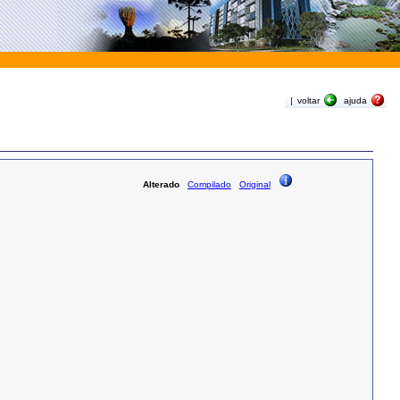
|
voltar
ajuda
Alterado
Compilado
Original