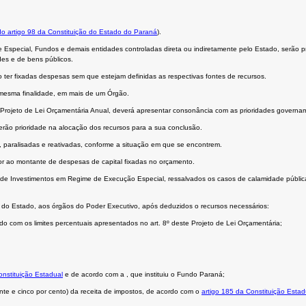
do artigo 98 da Constituição do Estado do Paraná
).
 Especial, Fundos e demais entidades controladas direta ou indiretamente pelo Estado, serão 
des e de bens públicos.
ter fixadas despesas sem que estejam definidas as respectivas fontes de recursos.
mesma finalidade, em mais de um Órgão.
rojeto de Lei Orçamentária Anual, deverá apresentar consonância com as prioridades govername
erão prioridade na alocação dos recursos para a sua conclusão.
 paralisadas e reativadas, conforme a situação em que se encontrem.
or ao montante de despesas de capital fixadas no orçamento.
de Investimentos em Regime de Execução Especial, ressalvados os casos de calamidade pública
l do Estado, aos órgãos do Poder Executivo, após deduzidos o recursos necessários:
do com os limites percentuais apresentados no art. 8º deste Projeto de Lei Orçamentária;
onstituição Estadual
e de acordo com a
, que instituiu o Fundo Paraná;
e e cinco por cento) da receita de impostos, de acordo com o
artigo 185 da Constituição Estad