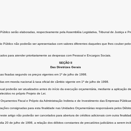
o Público serão elaboradas, respectivamente pela Assembléia Legislativa, Tribunal de Justiça e 
rio Público não poderão ser apresentadas com valores diferentes daqueles que lhes couber pelo
lizados para atender prioritariamente as despesas com Pessoal e Encargos Sociais.
SEÇÃO II
Das Diretrizes Gerais
sas fixadas segundo os preços vigentes em 1º de julho de 1998.
s em moeda nacional à taxa oficial de câmbio vigente em 1º de julho de 1998.
al poderão ser atualizados antes do início da execução orçamentária, mediante a aplicação de í
lecidos no próprio Projeto de Lei.
os Orçamentos Fiscal e Próprio da Administração Indireta e de Investimento das Empresas Públi
tações consignadas para esta finalidade nas Unidades Orçamentárias responsáveis pelos Débito
este artigo não poderão ser cancelados para abertura de créditos adicionais com outra finalida
 20 de julho de 1998, a relação dos débitos constantes de precatórios judiciários a serem inc