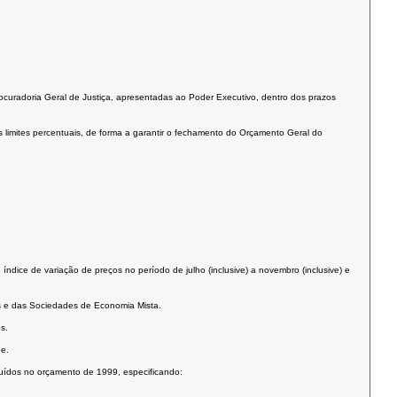
Procuradoria Geral de Justiça, apresentadas ao Poder Executivo, dentro dos prazos
s limites percentuais, de forma a garantir o fechamento do Orçamento Geral do
ndice de variação de preços no período de julho (inclusive) a novembro (inclusive) e
cas e das Sociedades de Economia Mista.
s.
de.
luídos no orçamento de 1999, especificando: