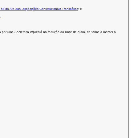
o 58 do Ato das Disposições Constitucionais Transitórias
; e
3
;
a por uma Secretaria implicará na redução do limite de outra, de forma a manter o