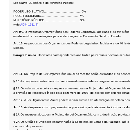
Legislativo, Judiciário e do Ministério Público:
PODER LEGISLATIVO...........................................5%
PODER JUDICIÁRIO............................................7%
MINISTÉRIO PÚBLICO.........................................3%
(vide
ADIN 1911-7
)
Art. 9º.
As Propostas Orçamentárias dos Poderes Legislativo, Judiciário e do Ministéri
estabelecidos nas instruções para a elaboração do Orçamento Geral do Estado.
Art. 10.
As propostas dos Orçamentos dos Poderes Legislativo, Judiciário e do Ministé
Estado.
Parágrafo único.
Os valores correspondentes aos limites percentuais deverão ser uti
Art. 11.
No Projeto de Lei Orçamentária Anual as receitas serão estimadas e as despe
§ 1º.
As despesas custeadas com financiamento em moeda estrangeira serão convertida
§ 2º.
Os valores de receita e despesa apresentados no Projeto de Lei Orçamentária Anu
a previsão do respectivo índice para dezembro de 1998, de acordo com critérios estabe
Art. 12.
A Lei Orçamentária Anual poderá indicar critérios de atualização monetária d
Art. 13.
As despesas com o pagamento de precatórios judiciais correrão à conta de do
§ 1º.
Os recursos alocados no Projeto de Lei Orçamentária com a destinação prevista n
§ 2º.
Os Órgãos e Unidades encaminharão à Secretaria de Estado da Fazenda, até o dia
- número do processo;