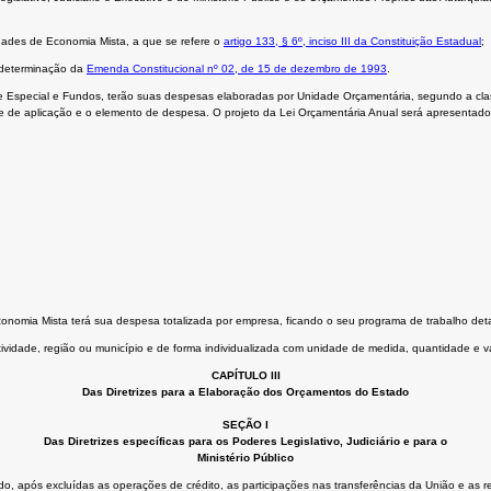
ades de Economia Mista, a que se refere o
artigo 133, § 6º, inciso III da Constituição Estadual
;
 determinação da
Emenda Constitucional nº 02, de 15 de dezembro de 1993
.
 Especial e Fundos, terão suas despesas elaboradas por Unidade Orçamentária, segundo a class
ade de aplicação e o elemento de despesa. O projeto da Lei Orçamentária Anual será apresenta
omia Mista terá sua despesa totalizada por empresa, ficando o seu programa de trabalho detal
vidade, região ou município e de forma individualizada com unidade de medida, quantidade e va
CAPÍTULO III
Das Diretrizes para a Elaboração dos Orçamentos do Estado
SEÇÃO I
Das Diretrizes específicas para os Poderes Legislativo, Judiciário e para o
Ministério Público
ado, após excluídas as operações de crédito, as participações nas transferências da União e as 