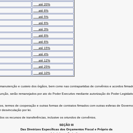
até 20%
até 6%
até 5%
até 6%
até 3%
até 6%
até 6%
até 15%
até 4%
até 12%
até 25%
até 10%
na manutenção e custeio dos órgãos, bem como nas contrapartidas de convênios e acordos firmado
função, serão remanejados por ato do Poder Executivo mediante autorização do Poder Legislati
dos, termos de cooperação e outras formas de contratos firmados com outras esferas de Governo
desvinculação por lei.
odos os recursos de transferências, inclusive os oriundos de convênios.
SEÇÃO III
Das Diretrizes Específicas dos Orçamentos Fiscal e Próprio da