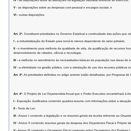
IV -
as disposições sobre as alterações na legislação tributária referente ao exercício;
V -
as disposições sobre as despesas com pessoal e encargos sociais; e
VI -
outras disposições.
Art. 2º.
Constituem prioridades no Governo Estadual a continuidade das ações que vi
I -
a industrialização do Estado para torná-lo menos dependente do setor primário;
II -
o investimento para melhoria da qualidade de vida, da qualificação de recursos hum
desenvolvimento de cidades, ciência e tecnologia;
III -
a melhoria no atendimento às necessidades básicas da população nas áreas de saúd
IV -
a efetividade na gestão pública, com a otimização do uso dos recursos públicos no
Art. 3º.
As prioridades definidas no artigo anterior estão detalhadas, por Programa d
Art. 4º.
O Projeto de Lei Orçamentária Anual que o Poder Executivo encaminhará à Ass
I -
Exposição Justificativa contendo quadros-resumo com informações sobre a situação
II -
Texto de Lei;
III -
Anexo I contendo a legislação e os resumos gerais da receita referente ao Orçam
IV -
Anexo II contendo resumos gerais da despesa dos Orçamentos Fiscal e Próprio da 
V -
Anexo III contendo o Orçamento Fiscal composto pelos Orçamentos dos Poderes Leg