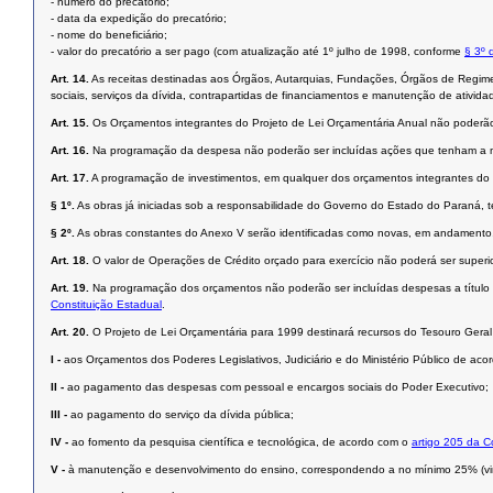
- número do precatório;
- data da expedição do precatório;
- nome do beneficiário;
- valor do precatório a ser pago (com atualização até 1º julho de 1998, conforme
§ 3º 
Art. 14.
As receitas destinadas aos Órgãos, Autarquias, Fundações, Órgãos de Regime
sociais, serviços da dívida, contrapartidas de financiamentos e manutenção de ativida
Art. 15.
Os Orçamentos integrantes do Projeto de Lei Orçamentária Anual não poderão 
Art. 16.
Na programação da despesa não poderão ser incluídas ações que tenham a 
Art. 17.
A programação de investimentos, em qualquer dos orçamentos integrantes do P
§ 1º.
As obras já iniciadas sob a responsabilidade do Governo do Estado do Paraná, t
§ 2º.
As obras constantes do Anexo V serão identificadas como novas, em andamento,
Art. 18.
O valor de Operações de Crédito orçado para exercício não poderá ser superi
Art. 19.
Na programação dos orçamentos não poderão ser incluídas despesas a título 
Constituição Estadual
.
Art. 20.
O Projeto de Lei Orçamentária para 1999 destinará recursos do Tesouro Gera
I -
aos Orçamentos dos Poderes Legislativos, Judiciário e do Ministério Público de acor
II -
ao pagamento das despesas com pessoal e encargos sociais do Poder Executivo;
III -
ao pagamento do serviço da dívida pública;
IV -
ao fomento da pesquisa científica e tecnológica, de acordo com o
artigo 205 da C
V -
à manutenção e desenvolvimento do ensino, correspondendo a no mínimo 25% (vint