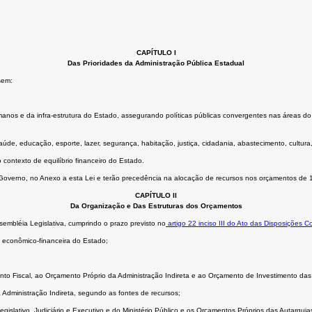
CAPÍTULO I
Das Prioridades da Administração Pública Estadual
sem:
anos e da infra-estrutura do Estado, assegurando políticas públicas convergentes nas áreas do m
e, educação, esporte, lazer, segurança, habitação, justiça, cidadania, abastecimento, cultura
 contexto de equilíbrio financeiro do Estado.
e Governo, no Anexo a esta Lei e terão precedência na alocação de recursos nos orçamentos de 
CAPÍTULO II
Da Organização e Das Estruturas dos Orçamentos
embléia Legislativa, cumprindo o prazo previsto no
artigo 22 inciso III do Ato das Disposições C
 econômico-financeira do Estado;
ento Fiscal, ao Orçamento Próprio da Administração Indireta e ao Orçamento de Investimento d
Administração Indireta, segundo as fontes de recursos;
islativo, Judiciário e Executivo e do Ministério Público e os Orçamentos Próprios das Autarqu