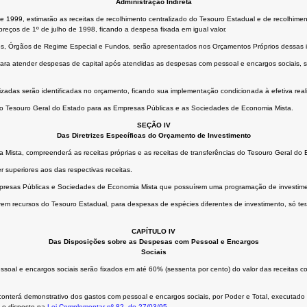
Administração Indireta
 de 1999, estimarão as receitas de recolhimento centralizado do Tesouro Estadual e de recolhim
reços de 1º de julho de 1998, ficando a despesa fixada em igual valor.
s, Órgãos de Regime Especial e Fundos, serão apresentados nos Orçamentos Próprios dessas in
 atender despesas de capital após atendidas as despesas com pessoal e encargos sociais, servi
adas serão identificadas no orçamento, ficando sua implementação condicionada à efetiva real
s do Tesouro Geral do Estado para as Empresas Públicas e as Sociedades de Economia Mista.
SEÇÃO IV
Das Diretrizes Específicas do Orçamento de Investimento
ista, compreenderá as receitas próprias e as receitas de transferências do Tesouro Geral do E
superiores aos das respectivas receitas.
mpresas Públicas e Sociedades de Economia Mista que possuírem uma programação de investime
recursos do Tesouro Estadual, para despesas de espécies diferentes de investimento, só terão 
CAPÍTULO IV
Das Disposições sobre as Despesas com Pessoal e Encargos
Sociais
soal e encargos sociais serão fixados em até 60% (sessenta por cento) do valor das receitas c
conterá demonstrativo dos gastos com pessoal e encargos sociais, por Poder e Total, executado
e o disposto na
Lei Complementar nº 82, de 27/03/95
.