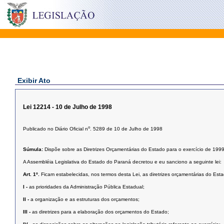
Exibir Ato
Lei 12214 - 10 de Julho de 1998
o
Publicado no Diário Oficial n
. 5289 de 10 de Julho de 1998
Súmula:
Dispõe sobre as Diretrizes Orçamentárias do Estado para o exercício de 1999
A Assembléia Legislativa do Estado do Paraná decretou e eu sanciono a seguinte lei:
Art. 1º.
Ficam estabelecidas, nos termos desta Lei, as diretrizes orçamentárias do Es
I -
as prioridades da Administração Pública Estadual;
II -
a organização e as estruturas dos orçamentos;
III -
as diretrizes para a elaboração dos orçamentos do Estado;