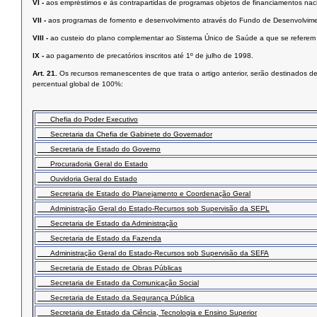
VI -
aos empréstimos e às contrapartidas de programas objetos de financiamentos nacio
VII -
aos programas de fomento e desenvolvimento através do Fundo de Desenvolvimen
VIII -
ao custeio do plano complementar ao Sistema Único de Saúde a que se referem 
IX -
ao pagamento de precatórios inscritos até 1º de julho de 1998.
Art. 21.
Os recursos remanescentes de que trata o artigo anterior, serão destinados de 
percentual global de 100%:
Chefia do Poder Executivo
Secretaria da Chefia de Gabinete do Governador
Secretaria de Estado do Governo
Procuradoria Geral do Estado
Ouvidoria Geral do Estado
Secretaria de Estado do Planejamento e Coordenação Geral
Administração Geral do Estado-Recursos sob Supervisão da SEPL
Secretaria de Estado da Administração
Secretaria de Estado da Fazenda
Administração Geral do Estado-Recursos sob Supervisão da SEFA
Secretaria de Estado de Obras Públicas
Secretaria de Estado da Comunicação Social
Secretaria de Estado da Segurança Pública
Secretaria de Estado da Ciência, Tecnologia e Ensino Superior