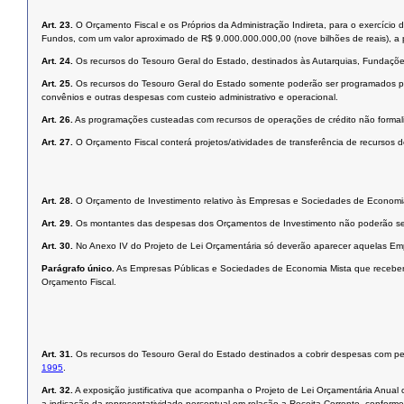
Art. 23.
O Orçamento Fiscal e os Próprios da Administração Indireta, para o exercício
Fundos, com um valor aproximado de R$ 9.000.000.000,00 (nove bilhões de reais), a p
Art. 24.
Os recursos do Tesouro Geral do Estado, destinados às Autarquias, Fundaçõe
Art. 25.
Os recursos do Tesouro Geral do Estado somente poderão ser programados para
convênios e outras despesas com custeio administrativo e operacional.
Art. 26.
As programações custeadas com recursos de operações de crédito não formaliz
Art. 27.
O Orçamento Fiscal conterá projetos/atividades de transferência de recurso
Art. 28.
O Orçamento de Investimento relativo às Empresas e Sociedades de Economia M
Art. 29.
Os montantes das despesas dos Orçamentos de Investimento não poderão ser 
Art. 30.
No Anexo IV do Projeto de Lei Orçamentária só deverão aparecer aquelas E
Parágrafo único.
As Empresas Públicas e Sociedades de Economia Mista que receberem 
Orçamento Fiscal.
Art. 31.
Os recursos do Tesouro Geral do Estado destinados a cobrir despesas com pes
1995
.
Art. 32.
A exposição justificativa que acompanha o Projeto de Lei Orçamentária Anual 
a indicação da representatividade percentual em relação a Receita Corrente, conform