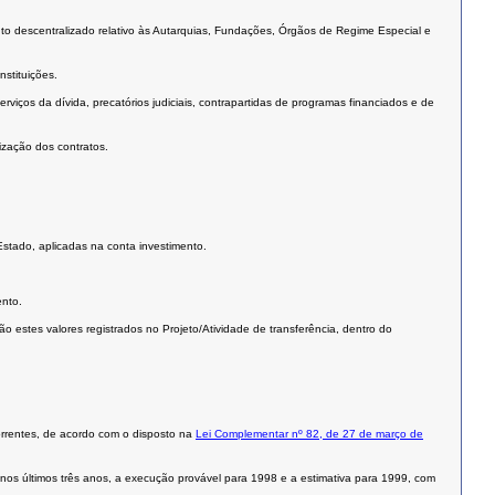
ento descentralizado relativo às Autarquias, Fundações, Órgãos de Regime Especial e
stituições.
ços da dívida, precatórios judiciais, contrapartidas de programas financiados e de
ização dos contratos.
stado, aplicadas na conta investimento.
nto.
estes valores registrados no Projeto/Atividade de transferência, dentro do
orrentes, de acordo com o disposto na
Lei Complementar nº 82, de 27 de março de
 nos últimos três anos, a execução provável para 1998 e a estimativa para 1999, com