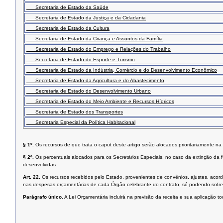
Secretaria de Estado da Saúde
Secretaria de Estado da Justiça e da Cidadania
Secretaria de Estado da Cultura
Secretaria de Estado da Criança e Assuntos da Família
Secretaria de Estado do Emprego e Relações do Trabalho
Secretaria de Estado do Esporte e Turismo
Secretaria de Estado da Indústria, Comércio e do Desenvolvimento Econômico
Secretaria de Estado da Agricultura e do Abastecimento
Secretaria de Estado do Desenvolvimento Urbano
Secretaria de Estado do Meio Ambiente e Recursos Hídricos
Secretaria de Estado dos Transportes
Secretaria Especial da Política Habitacional
§ 1º.
Os recursos de que trata o caput deste artigo serão alocados prioritariamente 
§ 2º.
Os percentuais alocados para os Secretários Especiais, no caso da extinção da 
desenvolvidas.
Art. 22.
Os recursos recebidos pelo Estado, provenientes de convênios, ajustes, acor
nas despesas orçamentárias de cada Órgão celebrante do contrato, só podendo sofrer 
Parágrafo único.
A Lei Orçamentária incluirá na previsão da receita e sua aplicação t