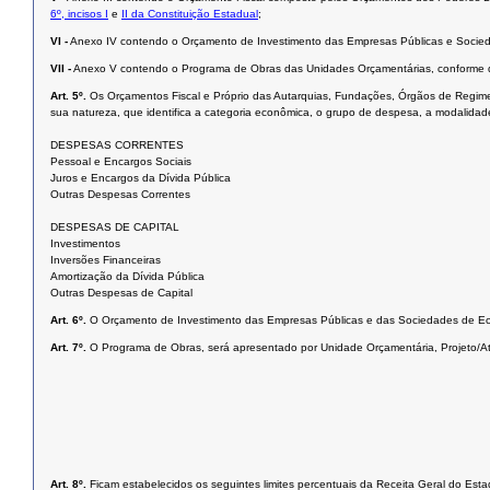
6º, incisos I
e
II da Constituição Estadual
;
VI -
Anexo IV contendo o Orçamento de Investimento das Empresas Públicas e Socied
VII -
Anexo V contendo o Programa de Obras das Unidades Orçamentárias, conforme
Art. 5º.
Os Orçamentos Fiscal e Próprio das Autarquias, Fundações, Órgãos de Regime
sua natureza, que identifica a categoria econômica, o grupo de despesa, a modalid
DESPESAS CORRENTES
Pessoal e Encargos Sociais
Juros e Encargos da Dívida Pública
Outras Despesas Correntes
DESPESAS DE CAPITAL
Investimentos
Inversões Financeiras
Amortização da Dívida Pública
Outras Despesas de Capital
Art. 6º.
O Orçamento de Investimento das Empresas Públicas e das Sociedades de Econ
Art. 7º.
O Programa de Obras, será apresentado por Unidade Orçamentária, Projeto/Ati
Art. 8º.
Ficam estabelecidos os seguintes limites percentuais da Receita Geral do Est