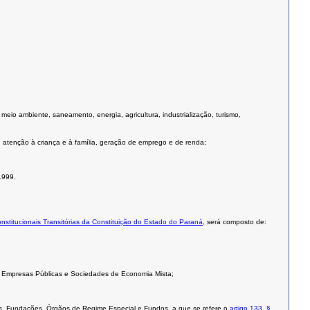
eio ambiente, saneamento, energia, agricultura, industrialização, turismo,
, atenção à criança e à família, geração de emprego e de renda;
1999.
onstitucionais Transitórias da Constituição do Estado do Paraná
, será composto de:
as Empresas Públicas e Sociedades de Economia Mista;
ias, Fundações, Órgãos de Regime Especial e Fundos, a que se refere o
artigo 133, §