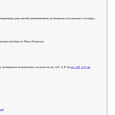
programadas para atender prioritariamente as despesas com pessoal e encargos
ntais incluídas no Plano Plurianual.
, formalmente reconhecidos, na forma do art. 167, § 3º da
art. 135, § 2º da
ual
;