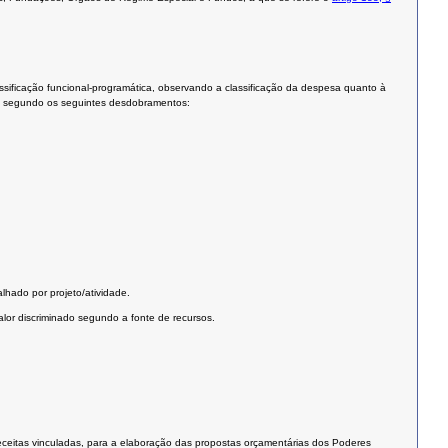
ificação funcional-programática, observando a classificação da despesa quanto à
do segundo os seguintes desdobramentos:
hado por projeto/atividade.
lor discriminado segundo a fonte de recursos.
receitas vinculadas, para a elaboração das propostas orçamentárias dos Poderes