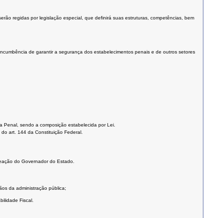
e serão regidas por legislação especial, que definirá suas estruturas, competências, bem
m incumbência de garantir a segurança dos estabelecimentos penais e de outros setores
ícia Penal, sendo a composição estabelecida por Lei.
do art. 144 da Constituição Federal.
omeação do Governador do Estado.
gãos da administração pública;
ilidade Fiscal.