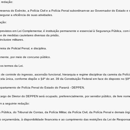
e redação:
ar e reserva do Exército, a Polícia Civil e a Polícia Penal subordinam-se ao Governador do Estado 
segurar a eficiência de suas atividades.
ação:
tos previstos em Lei Complementar, é instituição permanente e essencial à Segurança Pública, co
 e de medidas cautelares diversas da prisão,
nclusive militares.
ira de Policial Penal, e disciplina.
vamente, por meio de concurso público.
os termos da Lei.
 de controle do ingresso, ascensão funcional, hierarquia e regime disciplinar da carreira da Pol
ela única, conforme dispõe o §4º do art. 39 da Constituição Federal em face do disposto no §9º 
 Departamento de Polícia Penal do Estado do Paraná - DEPPEN.
cargo de Diretor do DEPPEN será ocupado, preferencialmente, por servidor público, de livre n
om a seguinte redação:
Pública, do Tribunal de Contas, da Polícia Militar, da Polícia Civil, da Polícia Penal e demais ór
orçamentária, à disponibilidade financeira e ao cumprimento das restrições da Lei de Responsab