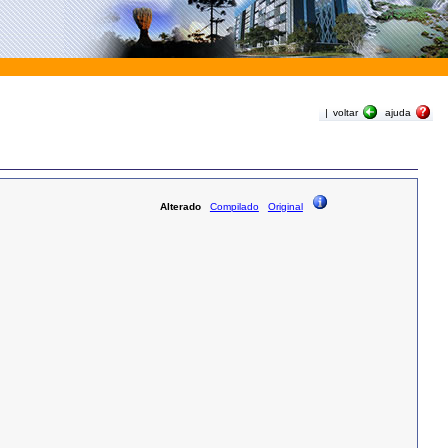
|
voltar
ajuda
Alterado
Compilado
Original