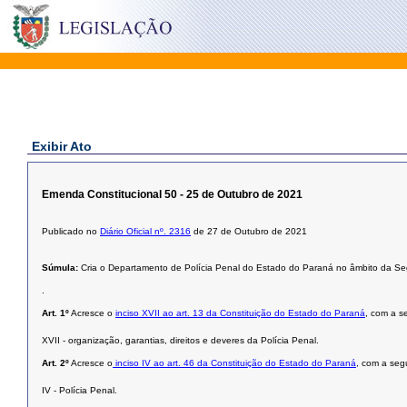
Exibir Ato
Emenda Constitucional 50 - 25 de Outubro de 2021
Publicado no
Diário Oficial nº. 2316
de 27 de Outubro de 2021
Súmula:
Cria o Departamento de Polícia Penal do Estado do Paraná no âmbito da S
.
Art. 1º
Acresce o
inciso XVII ao art. 13 da Constituição do Estado do Paraná
, com a s
XVII - organização, garantias, direitos e deveres da Polícia Penal.
Art. 2º
Acresce o
inciso IV ao art. 46 da Constituição do Estado do Paraná
, com a seg
IV - Polícia Penal.