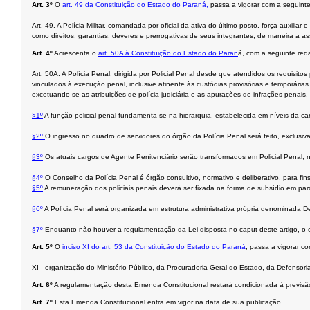
Art. 3º
O
art. 49 da Constituição do Estado do Paraná,
passa a vigorar com a seguint
Art. 49. A Polícia Militar, comandada por oficial da ativa do último posto, força auxili
como direitos, garantias, deveres e prerrogativas de seus integrantes, de maneira a as
Art. 4º
Acrescenta o
art. 50A à Constituição do Estado do Paran
á, com a seguinte red
Art. 50A. A Polícia Penal, dirigida por Policial Penal desde que atendidos os requisi
vinculados à execução penal, inclusive atinente às custódias provisórias e temporárias
excetuando-se as atribuições de polícia judiciária e as apurações de infrações penais, i
§1º
A função policial penal fundamenta-se na hierarquia, estabelecida em níveis da carre
§2º
O ingresso no quadro de servidores do órgão da Polícia Penal será feito, exclusi
§3º
Os atuais cargos de Agente Penitenciário serão transformados em Policial Penal, n
§4º
O Conselho da Polícia Penal é órgão consultivo, normativo e deliberativo, para fins
§5º
A remuneração dos policiais penais deverá ser fixada na forma de subsídio em parc
§6º
A Polícia Penal será organizada em estrutura administrativa própria denominada
§7º
Enquanto não houver a regulamentação da Lei disposta no caput deste artigo, o 
Art. 5º
O
inciso XI do art. 53 da Constituição do Estado do Paraná
, passa a vigorar c
XI - organização do Ministério Público, da Procuradoria-Geral do Estado, da Defensoria 
Art. 6º
A regulamentação desta Emenda Constitucional restará condicionada à previsão 
Art. 7º
Esta Emenda Constitucional entra em vigor na data de sua publicação.