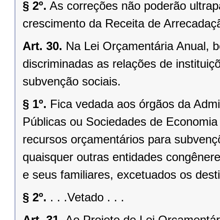
§ 2º.
As correções não poderão ultra
crescimento da Receita de Arrecadaçã
Art. 30.
Na Lei Orçamentária Anual, 
discriminadas as relações de institui
subvenção sociais.
§ 1º.
Fica vedada aos órgãos da Admin
Públicas ou Sociedades de Economia M
recursos orçamentários para subvençõ
quaisquer outras entidades congêne
e seus familiares, excetuados os des
§ 2º.
. . .Vetado . . .
Art. 31.
Ao Projeto de Lei Orçamentá