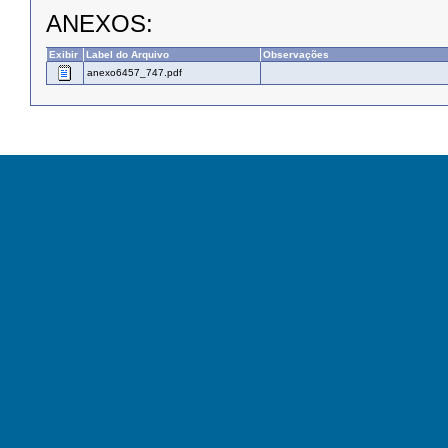
ANEXOS:
Exibir
Label do Arquivo
Observações
anexo6457_747.pdf