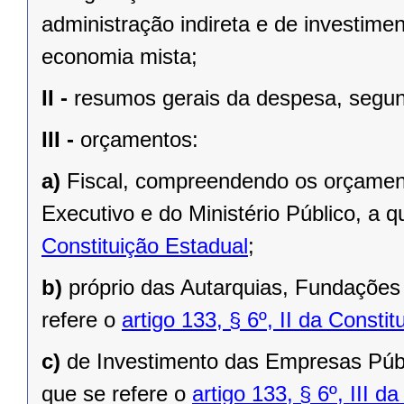
administração indireta e de investim
economia mista;
II -
resumos gerais da despesa, segun
III -
orçamentos:
a)
Fiscal, compreendendo os orçamento
Executivo e do Ministério Público, a q
Constituição Estadual
;
b)
próprio das Autarquias, Fundações
refere o
artigo 133, § 6º, II da Consti
c)
de Investimento das Empresas Púb
que se refere o
artigo 133, § 6º, III d