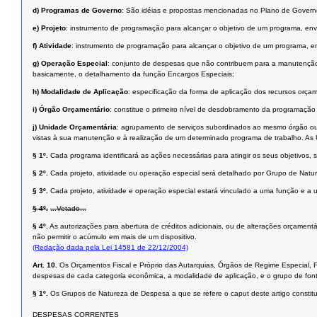
d)
Programas de Governo
: São idéias e propostas mencionadas no Plano de Govern
e)
Projeto
: instrumento de programação para alcançar o objetivo de um programa, en
f)
Atividade
: instrumento de programação para alcançar o objetivo de um programa,
g)
Operação Especial
: conjunto de despesas que não contribuem para a manutenção
basicamente, o detalhamento da função Encargos Especiais;
h)
Modalidade de Aplicação
: especificação da forma de aplicação dos recursos orçam
i)
Órgão Orçamentário
: constitue o primeiro nível de desdobramento da programaçã
j)
Unidade Orçamentária
: agrupamento de serviços subordinados ao mesmo órgão ou 
vistas à sua manutenção e à realização de um determinado programa de trabalho. As
§ 1º.
Cada programa identificará as ações necessárias para atingir os seus objetivos,
§ 2º.
Cada projeto, atividade ou operação especial será detalhado por Grupo de Nat
§ 3º.
Cada projeto, atividade e operação especial estará vinculado a uma função e a
§ 4º.
...Vetado...
§ 4º.
As autorizações para abertura de créditos adicionais, ou de alterações orçament
não permitir o acúmulo em mais de um dispositivo.
(Redação dada pela Lei 14581 de 22/12/2004)
Art. 10.
Os Orçamentos Fiscal e Próprio das Autarquias, Órgãos de Regime Especial,
despesas de cada categoria econômica, a modalidade de aplicação, e o grupo de font
§ 1º.
Os Grupos de Natureza de Despesa a que se refere o caput deste artigo constit
DESPESAS CORRENTES