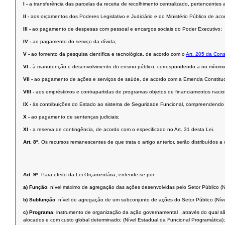
I -
a transferência das parcelas da receita de recolhimento centralizado, pertencentes 
II -
aos orçamentos dos Poderes Legislativo e Judiciário e do Ministério Público de acor
III -
ao pagamento de despesas com pessoal e encargos sociais do Poder Executivo;
IV -
ao pagamento do serviço da dívida;
V -
ao fomento da pesquisa científica e tecnológica, de acordo com o
Art. 205 da Cons
VI -
à manutenção e desenvolvimento do ensino público, correspondendo a no mínimo 2
VII -
ao pagamento de ações e serviços de saúde, de acordo com a Emenda Constituci
VIII -
aos empréstimos e contrapartidas de programas objetos de financiamentos nacion
IX -
às contribuições do Estado ao sistema de Seguridade Funcional, compreendendo o
X -
ao pagamento de sentenças judiciais;
XI -
a reserva de contingência, de acordo com o especificado no Art. 31 desta Lei.
Art. 8º.
Os recursos remanescentes de que trata o artigo anterior, serão distribuídos 
Art. 9º.
Para efeito da Lei Orçamentária, entende-se por:
a)
Função
: nível máximo de agregação das ações desenvolvidas pelo Setor Público (N
b)
Subfunção
: nível de agregação de um subconjunto de ações do Setor Público (Níve
c)
Programa
: instrumento de organização da ação governamental , através do qual sã
alocados e com custo global determinado; (Nível Estadual da Funcional Programática);