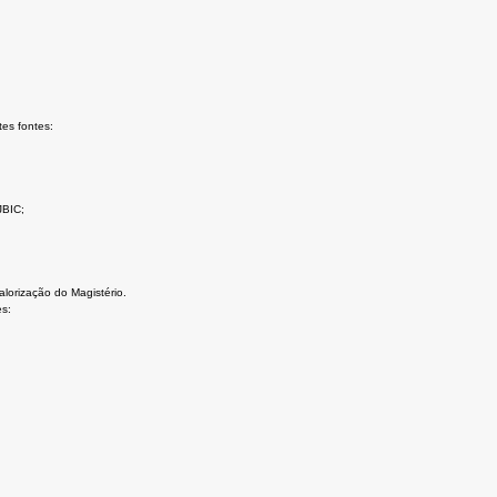
es fontes:
JBIC;
orização do Magistério.
s: