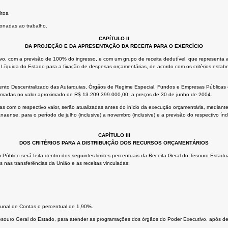
tos.
onadas ao trabalho.
CAPÍTULO II
DA PROJEÇÃO E DA APRESENTAÇÃO DA RECEITA PARA O EXERCÍCIO
ivo, com a previsão de 100% do ingresso, e com um grupo de receita dedutível, que represent
Líquida do Estado para a fixação de despesas orçamentárias, de acordo com os critérios estabe
mento Descentralizado das Autarquias, Órgãos de Regime Especial, Fundos e Empresas Pública
estimadas no valor aproximado de R$ 13.209.399.000,00, a preços de 30 de junho de 2004.
as com o respectivo valor, serão atualizadas antes do início da execução orçamentária, mediant
ense, para o período de julho (inclusive) a novembro (inclusive) e a previsão do respectivo ín
CAPÍTULO III
DOS CRITÉRIOS PARA A DISTRIBUIÇÃO DOS RECURSOS ORÇAMENTÁRIOS
o Público será feita dentro dos seguintes limites percentuais da Receita Geral do Tesouro Estad
es nas transferências da União e as receitas vinculadas:
bunal de Contas o percentual de 1,90%.
Tesouro Geral do Estado, para atender as programações dos órgãos do Poder Executivo, após de