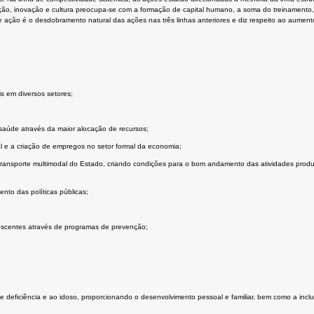
ção, inovação e cultura preocupa-se com a formação de capital humano, a soma do treinamento
e ação é o desdobramento natural das ações nas três linhas anteriores e diz respeito ao aumen
 em diversos setores;
 saúde através da maior alocação de recursos;
l e a criação de empregos no setor formal da economia;
e transporte multimodal do Estado, criando condições para o bom andamento das atividades pro
ento das políticas públicas;
dolescentes através de programas de prevenção;
 deficiência e ao idoso, proporcionando o desenvolvimento pessoal e familiar, bem como a inclu