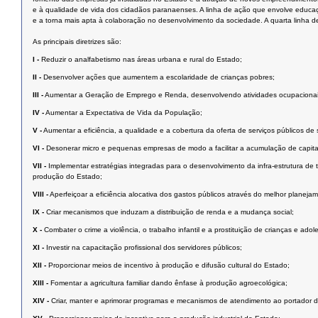
e à qualidade de vida dos cidadãos paranaenses. A linha de ação que envolve educa
e a torna mais apta à colaboração no desenvolvimento da sociedade. A quarta linha d
As principais diretrizes são:
I -
Reduzir o analfabetismo nas áreas urbana e rural do Estado;
II -
Desenvolver ações que aumentem a escolaridade de crianças pobres;
III -
Aumentar a Geração de Emprego e Renda, desenvolvendo atividades ocupacionais
IV -
Aumentar a Expectativa de Vida da População;
V -
Aumentar a eficiência, a qualidade e a cobertura da oferta de serviços públicos de
VI -
Desonerar micro e pequenas empresas de modo a facilitar a acumulação de capita
VII -
Implementar estratégias integradas para o desenvolvimento da infra-estrutura d
produção do Estado;
VIII -
Aperfeiçoar a eficiência alocativa dos gastos públicos através do melhor planejam
IX -
Criar mecanismos que induzam a distribuição de renda e a mudança social;
X -
Combater o crime a violência, o trabalho infantil e a prostituição de crianças e a
XI -
Investir na capacitação profissional dos servidores públicos;
XII -
Proporcionar meios de incentivo à produção e difusão cultural do Estado;
XIII -
Fomentar a agricultura familiar dando ênfase à produção agroecológica;
XIV -
Criar, manter e aprimorar programas e mecanismos de atendimento ao portador de