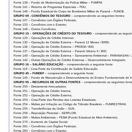
Fonte 139 – Fundo de Modernização da Polícia Militar – FUMPM;
Fonte 141 – Retorno de Programas Especiais – FDU;
Fonte 146 – Fundo Estadual do Corpo de Bombeiros Militar do Paraná – FUNCB.
GRUPO 09 - CONVÊNIOS DO TESOURO
– compreendendo as seguintes fontes:
Fonte 107 – Convênios com Órgãos Federais;
Fonte 133 – Convênios com o Exterior;
Fonte 148 – Outros Convênios.
GRUPO 15 – OPERAÇÕES DE CRÉDITO DO TESOURO
– compreendendo as seguint
Fonte 120 – Operações de Crédito Internas;
Fonte 130 – Operação de Crédito Externa – Paraná 12 Meses / BIRD;
Fonte 136 – Operação de Crédito Externa – PROEM / BID;
Fonte 137 – Operação de Crédito Externa – Paraná Urbano II / BID;
Fonte 140 – Operação de Crédito Externa – Saneamento Ambiental – PARANASAN / 
Fonte 142 – Outras Operações de Crédito Externas – Desenvolvimento Integrado;
GRUPO 16 – SALÁRIO EDUCAÇÃO
– compreendendo a seguinte fonte:
Fonte 116 – Cota-Parte da Contribuição do Salário Educação.
GRUPO 45 – FUNDEF
– compreendendo a seguinte fonte:
Fonte 145 – Fundo de Manutenção e Desenvolvimento do Ensino Fundamentale de Val
GRUPO 95 – RECURSOS DE OUTRAS FONTES
– compreendendo as seguintes fonte
Fonte 250 – Diretamente Arrecadados;
Fonte 251 – Operação de Crédito Interna;
Fonte 252 – Operação de Crédito Externa;
Fonte 253 – Cota-Parte das Rendas das Loterias Estaduais;
Fonte 254 – Multas por Infração ao Código de Trânsito Brasileiro – FUNRESTRAN;
Fonte 255 – Transferências da União – SUS;
Fonte 256 – Reposição Florestal – SERFLOR;
Fonte 260 – Multas Ambientais – FEMA (Fundo Estadual de Meio Ambiente);
Fonte 270 – Aumento de Capital Social;
Fonte 281 – Convênios com Órgãos Federais;
Fonte 283 – Convênios com o Exterior;