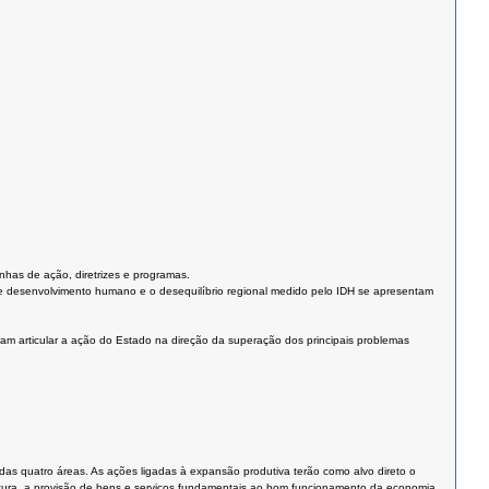
nhas de ação, diretrizes e programas.
e desenvolvimento humano e o desequilíbrio regional medido pelo IDH se apresentam
am articular a ação do Estado na direção da superação dos principais problemas
s quatro áreas. As ações ligadas à expansão produtiva terão como alvo direto o
rutura, a provisão de bens e serviços fundamentais ao bom funcionamento da economia