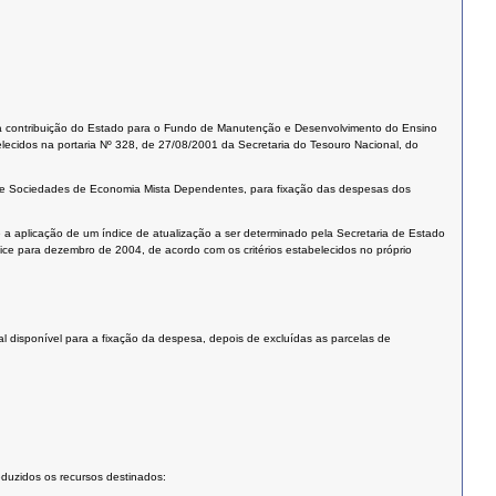
a a contribuição do Estado para o Fundo de Manutenção e Desenvolvimento do Ensino
lecidos na portaria Nº 328, de 27/08/2001 da Secretaria do Tesouro Nacional, do
s e Sociedades de Economia Mista Dependentes, para fixação das despesas dos
e a aplicação de um índice de atualização a ser determinado pela Secretaria de Estado
dice para dezembro de 2004, de acordo com os critérios estabelecidos no próprio
ual disponível para a fixação da despesa, depois de excluídas as parcelas de
duzidos os recursos destinados: