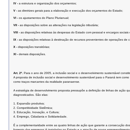
IV -
a estrutura e organização dos orçamentos;
V -
as diretrizes gerais para a elaboração e execução dos orçamentos do Estado;
VI -
os ajustamentos do Plano Plurianual;
VII -
as disposições sobre as alterações na legislação tributária;
VIII -
as disposições relativas às despesas do Estado com pessoal e encargos sociais e
IX -
as disposições relativas à destinação de recursos provenientes de operações de cr
X -
disposições transitórias;
XI -
demais disposições.
Art. 2º.
Para o ano de 2005, a inclusão social e o desenvolvimento sustentável constit
A proposta de inclusão social e desenvolvimento sustentável para o Paraná tem com
como traços marcantes da realidade paranaense.
A estratégia de desenvolvimento proposta pressupõe a definição de linhas de ação qu
diagnosticados. São elas:
1. Expansão produtiva;
2. Competitividade Sistêmica;
3. Educação, Inovação, e Cultura;
4. Emprego, Cidadania e Solidariedade.
É a complementaridade entre as quatro linhas de ação que garante a consecução dos 
fomento das empresas já instaladas no Estado e a atração de novos empreendimentos. 