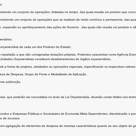
o;
volvendo um conjunto de operações, limitadas no tempo, das quais resulta um produto que con
 envolvendo um conjunto de operações que se realizam de modo contínuo e permanente, das qua
, expansão ou aperfeiçoamento das ações de Governo , das quais não resulta um produto e não
entários.
o orçamentária de cada um dos Poderes do Estado;
repartição a que são consignadas dotações próprias. Podemos caracterizar como Agência Exec
 Unidades Orçamentárias constituem desdobramentos de órgãos orçamentários.
 sob a forma de projetos, atividades ou operações especiais, especificando os respectivos valor
ureza de Despesa, Grupo de Fonte e Modalidade de Aplicação.
 uma subfunção.
árias, que poderão ser concedidas no texto da Lei Orçamentária, deverão conter limites nos term
 Fundos e Empresas Públicas e Sociedades de Economia Mista Dependentes, discriminarão o pro
e de recursos.
uem agregação de elementos de despesa de mesmas características quanto ao seu objeto de gas