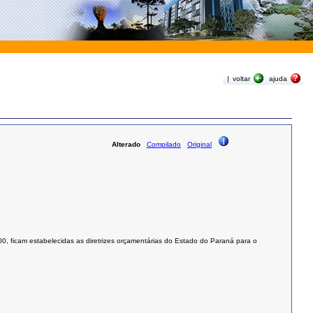
|
voltar
ajuda
Alterado
Compilado
Original
00
, ficam estabelecidas as diretrizes orçamentárias do Estado do Paraná para o