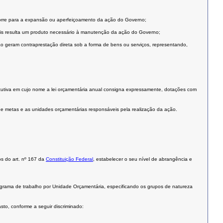
corre para a expansão ou aperfeiçoamento da ação do Governo;
is resulta um produto necessário à manutenção da ação do Governo;
 geram contraprestação direta sob a forma de bens ou serviços, representando,
utiva em cujo nome a lei orçamentária anual consigna expressamente, dotações com
es e metas e as unidades orçamentárias responsáveis pela realização da ação.
os do art. nº 167 da
Constituição Federal
, estabelecer o seu nível de abrangência e
grama de trabalho por Unidade Orçamentária, especificando os grupos de natureza
to, conforme a seguir discriminado: