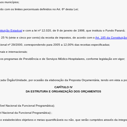
aos municípios;
do com os limites percentuais definidos no Art. 6º desta Lei;
tituição Estadual
e com a
lei nº 12.020, de 9 de janeiro de 1998
, que instituiu o Fundo Paraná;
5 % (vinte e cinco por cento) da receita de impostos, de acordo com o
Art. 185 da Constituiçã
onal nº 29/2000, correspondendo para 2005 a 12,00% das receitas especificadas;
ais e internacionais;
s programas de Previdência e de Serviços Médico-Hospitalares, conforme legislação em vigor;
a cada Órgão/Unidade, por ocasião da elaboração da Proposta Orçamentária, tendo em vista a pos
CAPÍTULO IV
DA ESTRUTURA E ORGANIZAÇÃO DOS ORÇAMENTOS
ível Nacional da Funcional Programática);
l Nacional da Funcional Programática) ;
o estabelecidos objetivos e metas quantificáveis ou não, que serão cumpridos através da integr