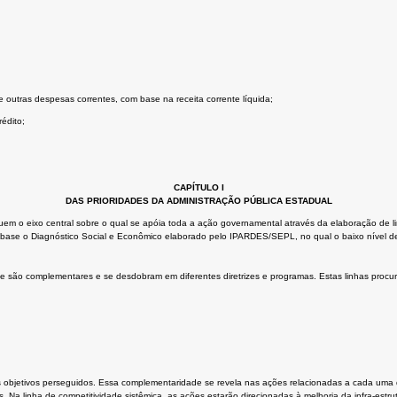
 outras despesas correntes, com base na receita corrente líquida;
édito;
CAPÍTULO I
DAS PRIORIDADES DA ADMINISTRAÇÃO PÚBLICA ESTADUAL
uem o eixo central sobre o qual se apóia toda a ação governamental através da elaboração de li
o base o Diagnóstico Social e Econômico elaborado pelo IPARDES/SEPL, no qual o baixo nível d
e são complementares e se desdobram em diferentes diretrizes e programas. Estas linhas procur
objetivos perseguidos. Essa complementaridade se revela nas ações relacionadas a cada uma da
Na linha de competitividade sistêmica, as ações estarão direcionadas à melhoria da infra-est