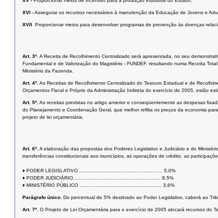
XV -
Proporcionar meios de incentivo para a produção industrial do Estado;
XVI -
Assegurar os recursos necessários à manutenção da Educação de Jovens e Adul
XVII 
Proporcionar meios para desenvolver programas de prevenção às doenças relaci
Art. 3º.
A Receita de Recolhimento Centralizado será apresentada, no seu demonstrat
Fundamental e de Valorização do Magistério - FUNDEF, resultando numa Receita Total 
Ministério da Fazenda.
Art. 4º.
As Receitas de Recolhimento Centralizado do Tesouro Estadual e de Recolhi
Orçamentos Fiscal e Próprio da Administração Indireta do exercício de 2005, estão 
Art. 5º.
As receitas previstas no artigo anterior e conseqüentemente as despesas fixad
do Planejamento e Coordenação Geral, que melhor reflita os preços da economia parana
projeto de lei orçamentária.
Art. 6º.
A elaboração das propostas dos Poderes Legislativo e Judiciário e do Ministéri
transferências constitucionais aos municípios, as operações de crédito, as participaçõ
♦ PODER LEGISLATIVO ......................................................... 5,0%
♦ PODER JUDICIÁRIO............................................................ 8,5%
♦ MINISTÉRIO PÚBLICO ........................................................ 3,6%
Parágrafo único.
Do percentual de 5% destinado ao Poder Legislativo, caberá ao Tri
Art. 7º.
O Projeto de Lei Orçamentária para o exercício de 2005 alocará recursos do 