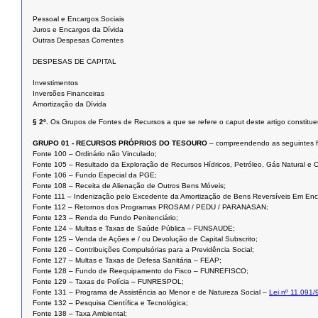
Pessoal e Encargos Sociais
Juros e Encargos da Dívida
Outras Despesas Correntes
DESPESAS DE CAPITAL
Investimentos
Inversões Financeiras
Amortização da Dívida
§ 2º.
Os Grupos de Fontes de Recursos a que se refere o caput deste artigo constitue
GRUPO 01 - RECURSOS PRÓPRIOS DO TESOURO
– compreendendo as seguintes f
Fonte 100 – Ordinário não Vinculado;
Fonte 105 – Resultado da Exploração de Recursos Hídricos, Petróleo, Gás Natural e O
Fonte 106 – Fundo Especial da PGE;
Fonte 108 – Receita de Alienação de Outros Bens Móveis;
Fonte 111 – Indenização pelo Excedente da Amortização de Bens Reversíveis Em E
Fonte 112 – Retornos dos Programas PROSAM / PEDU / PARANASAN;
Fonte 123 – Renda do Fundo Penitenciário;
Fonte 124 – Multas e Taxas de Saúde Pública – FUNSAUDE;
Fonte 125 – Venda de Ações e / ou Devolução de Capital Subscrito;
Fonte 126 – Contribuições Compulsórias para a Previdência Social;
Fonte 127 – Multas e Taxas de Defesa Sanitária – FEAP;
Fonte 128 – Fundo de Reequipamento do Fisco – FUNREFISCO;
Fonte 129 – Taxas de Polícia – FUNRESPOL;
Fonte 131 – Programa de Assistência ao Menor e de Natureza Social –
Lei nº 11.091/
Fonte 132 – Pesquisa Científica e Tecnológica;
Fonte 138 – Taxa Ambiental;