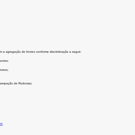
m a agregação de fontes conforme discriminação a seguir:
ontes:
utros;
ncampação de Rodovias;
95
;