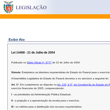
Exibir Ato
Lei 14468 - 21 de Julho de 2004
Publicado no
Diário Oficial nº. 6777
de 22 de Julho de 2004
Súmula:
Estabelece as diretrizes orçamentárias do Estado do Paraná para o exercício
A Assembléia Legislativa do Estado do Paraná decretou e eu sanciono a seguinte lei:
Art. 1º.
Em cumprimento ao disposto no
Art. 133, § 3º, da Constituição do Estado do 
exercício financeiro de 2005, compreendendo:
I -
as prioridades da Administração Pública Estadual;
II -
a projeção e a apresentação da receita para o exercício;
III -
os critérios para a distribuição dos recursos orçamentários;