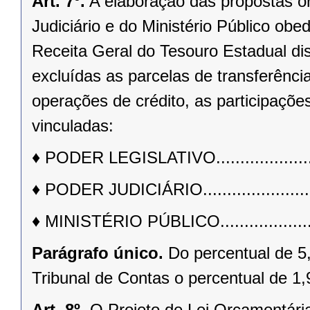
Art. 7º.
A elaboração das propostas o
Judiciário e do Ministério Público obe
Receita Geral do Tesouro Estadual di
excluídas as parcelas de transferênci
operações de crédito, as participaçõe
vinculadas:
♦
PODER LEGISLATIVO..........................
♦
PODER JUDICIÁRIO............................
♦
MINISTÉRIO PÚBLICO.........................
Parágrafo único.
Do percentual de 5
Tribunal de Contas o percentual de 1
Art. 8º.
O Projeto de Lei Orçamentária