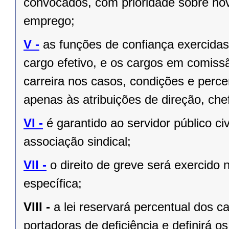
convocados, com prioridade sobre no
emprego;
V -
as funções de confiança exercida
cargo efetivo, e os cargos em comiss
carreira nos casos, condições e perce
apenas às atribuições de direção, ch
VI -
é garantido ao servidor público civi
associação sindical;
VII -
o direito de greve será exercido 
específica;
VIII -
a lei reservará percentual dos 
portadoras de deﬁciência e deﬁnirá os