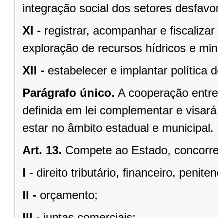
integração social dos setores desfavo
XI -
registrar, acompanhar e ﬁscalizar
exploração de recursos hídricos e mine
XII -
estabelecer e implantar política
Parágrafo único.
A cooperação entre
deﬁnida em lei complementar e visará
estar no âmbito estadual e municipal.
Art. 13.
Compete ao Estado, concorren
I -
direito tributário, ﬁnanceiro, penite
II -
orçamento;
III -
juntas comerciais;