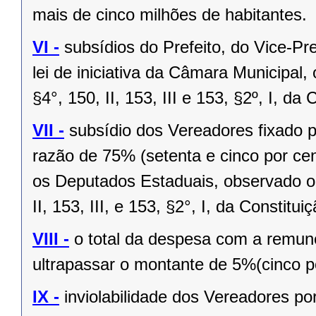
mais de cinco milhões de habitantes.
VI -
subsídios do Prefeito, do Vice-Pr
lei de iniciativa da Câmara Municipal,
§4°, 150, II, 153, III e 153, §2º, I, da
VII -
subsídio dos Vereadores fixado po
razão de 75% (setenta e cinco por cen
os Deputados Estaduais, observado o 
II, 153, III, e 153, §2°, I, da Constitui
VIII -
o total da despesa com a remu
ultrapassar o montante de 5%(cinco po
IX -
inviolabilidade dos Vereadores po