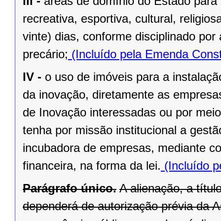
III -
áreas de domínio do Estado para 
recreativa, esportiva, cultural, religi
vinte) dias, conforme disciplinado po
precário;
(Incluído pela Emenda Const
IV -
o uso de imóveis para a instalaç
da inovação, diretamente as empresas 
de Inovação interessadas ou por meio
tenha por missão institucional a gest
incubadora de empresas, mediante cont
financeira, na forma da lei.
(Incluído p
Parágrafo único.
A alienação, a títu
dependerá de autorização prévia da A