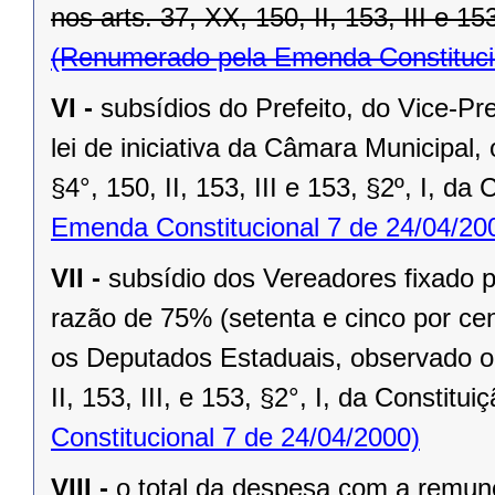
nos arts. 37, XX, 150, II, 153, III e 15
(Renumerado pela Emenda Constitucio
VI -
subsídios do Prefeito, do Vice-Pr
lei de iniciativa da Câmara Municipal,
§4°, 150, II, 153, III e 153, §2º, I, da
Emenda Constitucional 7 de 24/04/20
VII -
subsídio dos Vereadores fixado po
razão de 75% (setenta e cinco por cen
os Deputados Estaduais, observado o 
II, 153, III, e 153, §2°, I, da Constitui
Constitucional 7 de 24/04/2000)
VIII -
o total da despesa com a remu