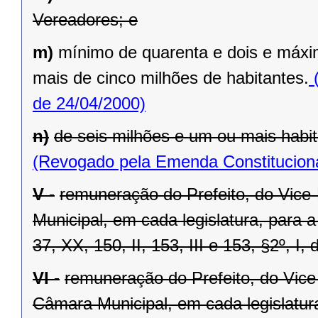
Vereadores; e
m)
mínimo de quarenta e dois e máxi
mais de cinco milhões de habitantes.
(
de 24/04/2000)
n)
de seis milhões e um ou mais habit
(Revogado pela Emenda Constituciona
V -
remuneração do Prefeito, do Vice
Municipal, em cada legislatura, para 
37, XX, 150, II, 153, III e 153, §2º, I,
VI -
remuneração do Prefeito, do Vice
Câmara Municipal, em cada legislatur