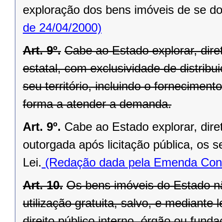
exploração dos bens imóveis de se do
de 24/04/2000)
Art. 9º.
Cabe ao Estado explorar, di
estatal, com exclusividade de distrib
seu território, incluindo o forneciment
forma a atender a demanda.
Art. 9º.
Cabe ao Estado explorar, dir
outorgada após licitação pública, os s
Lei.
(Redação dada pela Emenda Const
Art. 10.
Os bens imóveis do Estado n
utilização gratuita, salvo, e mediante l
direito público interno, órgão ou fund