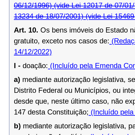
06/12/1996)
(vide Lei 12017 de 07/01
13234 de 18/07/2001)
(vide Lei 15469
Art. 10.
Os bens imóveis do Estado n
gratuito, exceto nos casos de:
(Redaçã
14/12/2022)
I -
doação:
(Incluído pela Emenda Cons
a)
mediante autorização legislativa, se
Distrito Federal ou Municípios, ou inte
desde que, neste último caso, não exp
147 desta Constituição;
(Incluído pel
b)
mediante autorização legislativa, p