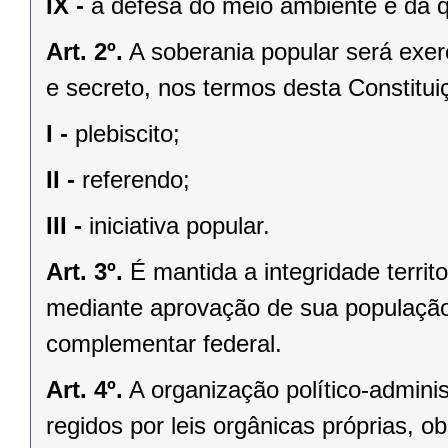
IX -
a defesa do meio ambiente e da q
Art. 2º.
A soberania popular será exerc
e secreto, nos termos desta Constituiç
I -
plebiscito;
II -
referendo;
III -
iniciativa popular.
Art. 3º.
É mantida a integridade territ
mediante aprovação de sua população, 
complementar federal.
Art. 4º.
A organização político-admini
regidos por leis orgânicas próprias, o