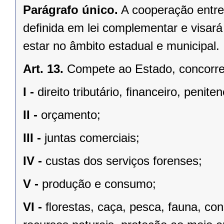
Parágrafo único.
A cooperação entre
deﬁnida em lei complementar e visará
estar no âmbito estadual e municipal.
Art. 13.
Compete ao Estado, concorren
I -
direito tributário, ﬁnanceiro, penite
II -
orçamento;
III -
juntas comerciais;
IV -
custas dos serviços forenses;
V -
produção e consumo;
VI -
ﬂorestas, caça, pesca, fauna, co