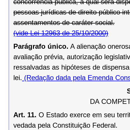
concorrência pública, a qual será di
pessoas jurídicas de direito público in
assentamentos de caráter social.
(vide Lei 12963 de 25/10/2000)
Parágrafo único.
A alienação oneros
avaliação prévia, autorização legislati
ressalvadas as hipóteses de dispensa o
lei.
(Redação dada pela Emenda Consti
DA COMPET
Art. 11.
O Estado exerce em seu terri
vedada pela Constituição Federal.