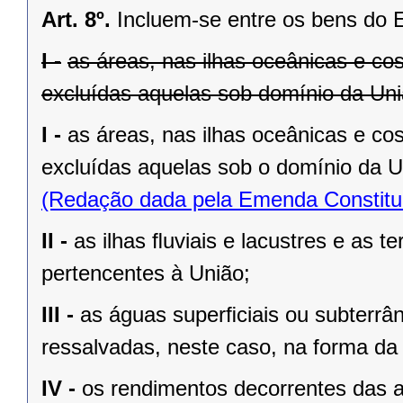
Art. 8º.
Incluem-se entre os bens do 
I -
as áreas, nas ilhas oceânicas e co
excluídas aquelas sob domínio da Uniã
I -
as áreas, nas ilhas oceânicas e co
excluídas aquelas sob o domínio da Un
(Redação dada pela Emenda Constituc
II -
as ilhas ﬂuviais e lacustres e as t
pertencentes à União;
III -
as águas superﬁciais ou subterrâ
ressalvadas, neste caso, na forma da 
IV -
os rendimentos decorrentes das a