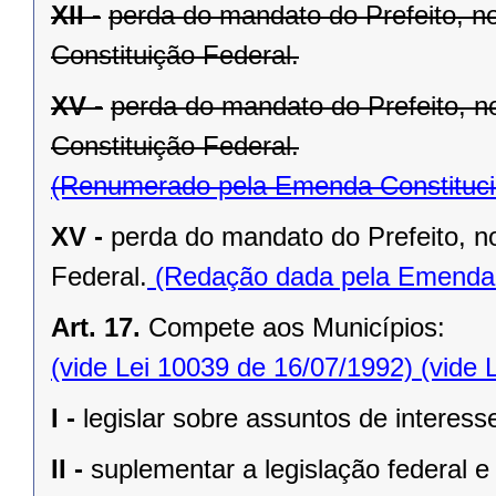
XII -
perda do mandato do Prefeito, no
Constituição Federal.
XV -
perda do mandato do Prefeito, no
Constituição Federal.
(Renumerado pela Emenda Constitucio
XV -
perda do mandato do Prefeito, no
Federal.
(Redação dada pela Emenda C
Art. 17.
Compete aos Municípios:
(vide Lei 10039 de 16/07/1992)
(vide 
I -
legislar sobre assuntos de interesse
II -
suplementar a legislação federal e