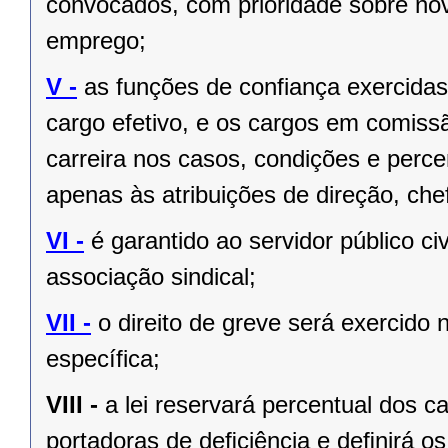
convocados, com prioridade sobre no
emprego;
V -
as funções de confiança exercida
cargo efetivo, e os cargos em comiss
carreira nos casos, condições e perce
apenas às atribuições de direção, ch
VI -
é garantido ao servidor público civi
associação sindical;
VII -
o direito de greve será exercido 
específica;
VIII -
a lei reservará percentual dos 
portadoras de deﬁciência e deﬁnirá os