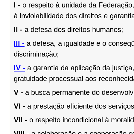
I -
o respeito à unidade da Federação,
à inviolabilidade dos direitos e garant
II -
a defesa dos direitos humanos;
III -
a defesa, a igualdade e o conseq
discriminação;
IV -
a garantia da aplicação da justiç
gratuidade processual aos reconhecid
V -
a busca permanente do desenvolvim
VI -
a prestação eﬁciente dos serviços
VII -
o respeito incondicional à morali
VIII -
a colaboração e a cooperação c