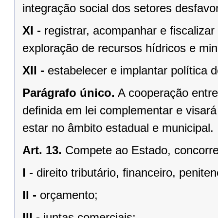
integração social dos setores desfavo
XI -
registrar, acompanhar e ﬁscalizar
exploração de recursos hídricos e mine
XII -
estabelecer e implantar política
Parágrafo único.
A cooperação entre
deﬁnida em lei complementar e visará
estar no âmbito estadual e municipal.
Art. 13.
Compete ao Estado, concorren
I -
direito tributário, ﬁnanceiro, penite
II -
orçamento;
III -
juntas comerciais;