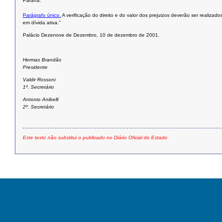
Paraná.
Parágrafo único.
A verificação do direito e do valor dos prejuizos deverão ser realiza
em dívida ativa."
Palácio Dezenove de Dezembro, 10 de dezembro de 2001.
Hermas Brandão
Presidente
Valdir Rossoni
1º. Secretário
Antonio Anibelli
2º. Secretário
Este texto não substitui o publicado no Diário Oficial do Estado