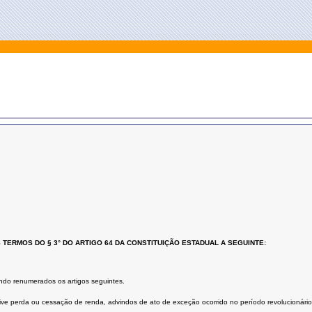
TERMOS DO § 3° DO ARTIGO 64 DA CONSTITUIÇÃO ESTADUAL A SEGUINTE:
ando renumerados os artigos seguintes.
usive perda ou cessação de renda, advindos de ato de exceção ocorrido no período revolucionári