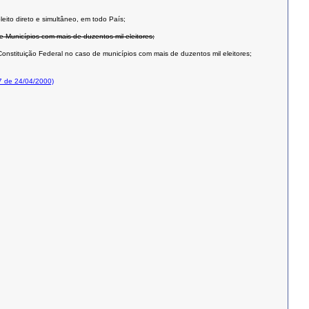
leito direto e simultâneo, em todo País;
e Municípios com mais de duzentos mil eleitores;
onstituição Federal no caso de municípios com mais de duzentos mil eleitores;
7 de 24/04/2000)