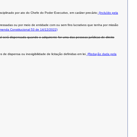
isciplinado por ato do Chefe do Poder Executivo, em caráter precário;
(Incluído pela
teressadas ou por meio de entidade com ou sem fins lucrativos que tenha por missão
Emenda Constitucional 53 de 14/12/2022)
al será dispensada quando o adquirente for uma das pessoas jurídicas de direito
de dispensa ou inexigibilidade de licitação definidas em lei.
(Redação dada pela