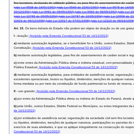
ﬁns lucrativos, declarada de utilidade pública, ou para ﬁns de assentamentos de caráte
(vide Lei 9538 de 16/01/1991)
(vide Lei 9549 de 22/01/1991)
(vide Lei 9578 de 14/03
20/12/1991)
(vide Lei 9961 de 06/05/1992)
(vide Lei 9962 de 06/05/1992)
(vide Lei 1
(vide Lei 10765 de 09/05/1994)
(vide Lei 10787 de 10/05/1994)
(vide Lei 10906 de 21
11624 de 06/12/1996)
(vide Lei 12017 de 07/01/1998)
(vide Lei 12110 de 06/04/1998
Art. 10.
Os bens imóveis do Estado não podem ser objeto de doação ou de uso gratui
I -
doação:
(Incluído pela Emenda Constitucional 53 de 14/12/2022)
a)
mediante autorização legislativa, se o beneficiário for a União, outros Estados, Dist
Constituição;
(Incluído pela Emenda Constitucional 53 de 14/12/2022)
b)
mediante autorização legislativa, para fins de assentamentos de caráter social e reg
c)
entre entes da Administração Pública direta e indireta estadual, com personalidade j
Pública Estadual;
(Incluído pela Emenda Constitucional 53 de 14/12/2022)
d)
mediante autorização legislativa, para entidades de assistência social, organização
excedentes operacionais, brutos ou líquidos, dividendos, isenções de qualquer naturez
forma imediata ou por meio da constituição de fundo patrimonial ou fundo de reserva, 
II -
uso gratuito:
(Incluído pela Emenda Constitucional 53 de 14/12/2022)
a)
por entes da Administração Pública direta ou indireta do Estado do Paraná, desde q
b)
pela União, outros Estados, Distrito Federal ou Municípios, ou entes integrantes da
de 14/12/2022)
c)
por entidades de assistência social, organização da sociedade civil sem fins lucrat
ou líquidos, dividendos, isenções de qualquer natureza, participações ou parcelas do 
exercício de suas atividades, e que os aplique integralmente na consecução do respect
Constitucional 53 de 14/12/2022)