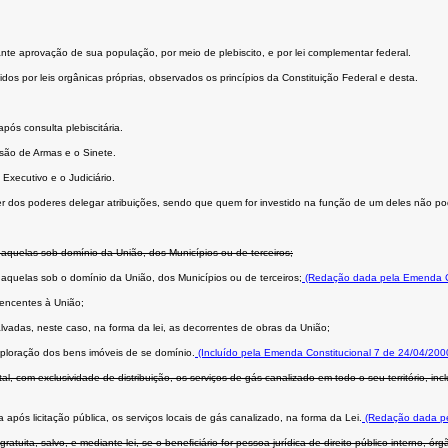
ante aprovação de sua população, por meio de plebiscito, e por lei complementar federal.
dos por leis orgânicas próprias, observados os princípios da Constituição Federal e desta.
ós consulta plebiscitária.
são de Armas e o Sinete.
Executivo e o Judiciário.
er dos poderes delegar atribuições, sendo que quem for investido na função de um deles não po
 aquelas sob domínio da União, dos Municípios ou de terceiros;
 aquelas sob o domínio da União, dos Municípios ou de terceiros;
(Redação dada pela Emenda Co
rtencentes à União;
vadas, neste caso, na forma da lei, as decorrentes de obras da União;
xploração dos bens imóveis de se domínio.
(Incluído pela Emenda Constitucional 7 de 24/04/200
com exclusividade de distribuição, os serviços de gás canalizado em todo o seu território, incl
pós licitação pública, os serviços locais de gás canalizado, na forma da Lei.
(Redação dada pe
tuita, salvo, e mediante lei, se o beneﬁciário for pessoa jurídica de direito público interno, ó