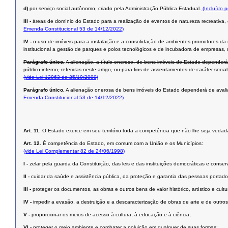
d)
por serviço social autônomo, criado pela Administração Pública Estadual.
(Incluído 
III -
áreas de domínio do Estado para a realização de eventos de natureza recreativa, es
Emenda Constitucional 53 de 14/12/2022)
IV -
o uso de imóveis para a instalação e a consolidação de ambientes promotores da i
institucional a gestão de parques e polos tecnológicos e de incubadora de empresas, me
Parágrafo único.
A alienação, a título oneroso, de bens imóveis do Estado dependerá 
público interno, referidas neste artigo, ou para ﬁns de assentamentos de caráter social
(vide Lei 12963 de 25/10/2000)
Parágrafo único.
A alienação onerosa de bens imóveis do Estado dependerá de avaliação
Emenda Constitucional 53 de 14/12/2022)
Art. 11.
O Estado exerce em seu território toda a competência que não lhe seja vedada
Art. 12.
É competência do Estado, em comum com a União e os Municípios:
(vide Lei Complementar 82 de 24/06/1998)
I -
zelar pela guarda da Constituição, das leis e das instituições democráticas e conserv
II -
cuidar da saúde e assistência pública, da proteção e garantia das pessoas portado
III -
proteger os documentos, as obras e outros bens de valor histórico, artístico e cul
IV -
impedir a evasão, a destruição e a descaracterização de obras de arte e de outros be
V -
proporcionar os meios de acesso à cultura, à educação e à ciência;
VI -
proteger o meio ambiente e combater a poluição em qualquer de suas formas;