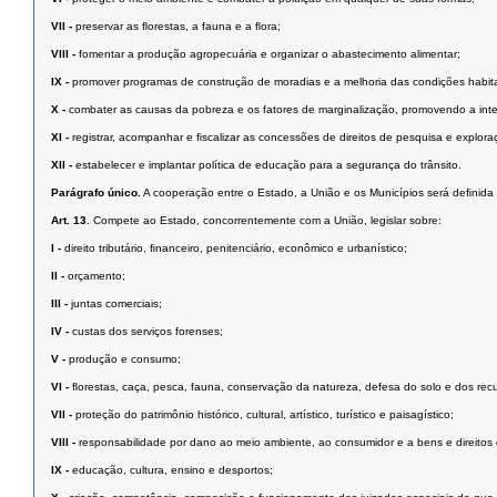
VII -
preservar as ﬂorestas, a fauna e a ﬂora;
VIII -
fomentar a produção agropecuária e organizar o abastecimento alimentar;
IX -
promover programas de construção de moradias e a melhoria das condições habit
X -
combater as causas da pobreza e os fatores de marginalização, promovendo a inte
XI -
registrar, acompanhar e ﬁscalizar as concessões de direitos de pesquisa e exploraç
XII -
estabelecer e implantar política de educação para a segurança do trânsito.
Parágrafo único.
A cooperação entre o Estado, a União e os Municípios será deﬁnida 
Art. 13.
Compete ao Estado, concorrentemente com a União, legislar sobre:
I -
direito tributário, ﬁnanceiro, penitenciário, econômico e urbanístico;
II -
orçamento;
III -
juntas comerciais;
IV -
custas dos serviços forenses;
V -
produção e consumo;
VI -
ﬂorestas, caça, pesca, fauna, conservação da natureza, defesa do solo e dos recu
VII -
proteção do patrimônio histórico, cultural, artístico, turístico e paisagístico;
VIII -
responsabilidade por dano ao meio ambiente, ao consumidor e a bens e direitos de va
IX -
educação, cultura, ensino e desportos;