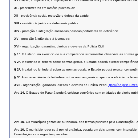
X -
criação, competência, composição e funcionamento dos juizados especiais de que tra
XI -
procedimentos em matéria processual;
XII -
previdência social, proteção e defesa da saúde;
XIII -
assistência jurídica e defensoria pública;
XIV -
proteção e integração social das pessoas portadoras de deﬁciência;
XV -
proteção à infância e à juventude;
XVI -
organização, garantias, direitos e deveres da Polícia Civil.
§ 1º.
O Estado, no exercício de sua competência suplementar, observará as normas ge
§ 2º.
Inexistindo lei federal sobre normas gerais, o Estado poderá exercer competência
§ 2º.
Inexistindo lei federal sobre as normas gerais, o Estado poderá exercer competên
§ 3º.
A superveniência de lei federal sobre normas gerais suspende a eﬁcácia da lei est
XVII -
organização, garantias, direitos e deveres da Polícia Penal.
(Incluído pela Emen
Art. 14.
O Estado do Paraná poderá celebrar convênios com entidades de direito públic
Art. 15.
Os municípios gozam de autonomia, nos termos previstos pela Constituição Fed
Art. 16.
O município reger-se-á por lei orgânica, votada em dois turnos, com interstí
Constituição e os seguintes preceitos: