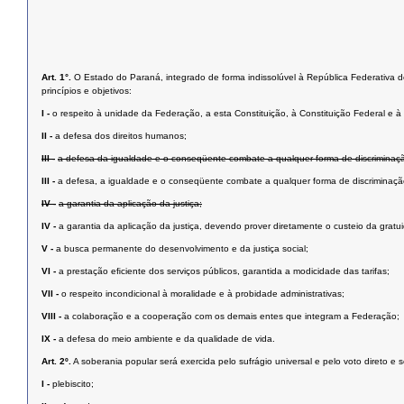
Art. 1°.
O Estado do Paraná, integrado de forma indissolúvel à República Federativa do 
princípios e objetivos:
I -
o respeito à unidade da Federação, a esta Constituição, à Constituição Federal e à i
II -
a defesa dos direitos humanos;
III -
a defesa da igualdade e o conseqüente combate a qualquer forma de discriminaç
III -
a defesa, a igualdade e o conseqüente combate a qualquer forma de discriminaçã
IV -
a garantia da aplicação da justiça;
IV -
a garantia da aplicação da justiça, devendo prover diretamente o custeio da grat
V -
a busca permanente do desenvolvimento e da justiça social;
VI -
a prestação eﬁciente dos serviços públicos, garantida a modicidade das tarifas;
VII -
o respeito incondicional à moralidade e à probidade administrativas;
VIII -
a colaboração e a cooperação com os demais entes que integram a Federação;
IX -
a defesa do meio ambiente e da qualidade de vida.
Art. 2º.
A soberania popular será exercida pelo sufrágio universal e pelo voto direto e 
I -
plebiscito;