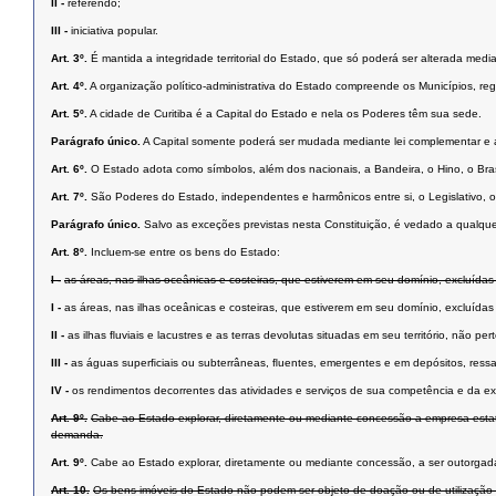
II -
referendo;
III -
iniciativa popular.
Art. 3º.
É mantida a integridade territorial do Estado, que só poderá ser alterada medi
Art. 4º.
A organização político-administrativa do Estado compreende os Municípios, regi
Art. 5º.
A cidade de Curitiba é a Capital do Estado e nela os Poderes têm sua sede.
Parágrafo único.
A Capital somente poderá ser mudada mediante lei complementar e ap
Art. 6º.
O Estado adota como símbolos, além dos nacionais, a Bandeira, o Hino, o Bra
Art. 7º.
São Poderes do Estado, independentes e harmônicos entre si, o Legislativo, o 
Parágrafo único.
Salvo as exceções previstas nesta Constituição, é vedado a qualqu
Art. 8º.
Incluem-se entre os bens do Estado:
I -
as áreas, nas ilhas oceânicas e costeiras, que estiverem em seu domínio, excluídas
I -
as áreas, nas ilhas oceânicas e costeiras, que estiverem em seu domínio, excluídas
II -
as ilhas ﬂuviais e lacustres e as terras devolutas situadas em seu território, não pe
III -
as águas superﬁciais ou subterrâneas, ﬂuentes, emergentes e em depósitos, ressal
IV -
os rendimentos decorrentes das atividades e serviços de sua competência e da e
Art. 9º.
Cabe ao Estado explorar, diretamente ou mediante concessão a empresa estatal, 
demanda.
Art. 9º.
Cabe ao Estado explorar, diretamente ou mediante concessão, a ser outorgada a
Art. 10.
Os bens imóveis do Estado não podem ser objeto de doação ou de utilização gra