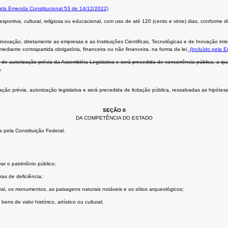
pela Emenda Constitucional 53 de 14/12/2022)
portiva, cultural, religiosa ou educacional, com uso de até 120 (cento e vinte) dias, conforme d
novação, diretamente as empresas e as Instituições Cientificas, Tecnológicas e de Inovação in
diante contrapartida obrigatória, financeira ou não financeira, na forma da lei.
(Incluído pela 
de autorização prévia da Assembléia Legislativa e será precedida de concorrência pública, a qu
.
 prévia, autorização legislativa e será precedida de licitação pública, ressalvadas as hipóteses 
SEÇÃO II
DA COMPETÊNCIA DO ESTADO
 pela Constituição Federal.
ar o patrimônio público;
ras de deﬁciência;
tural, os monumentos, as paisagens naturais notáveis e os sítios arqueológicos;
ns de valor histórico, artístico ou cultural;