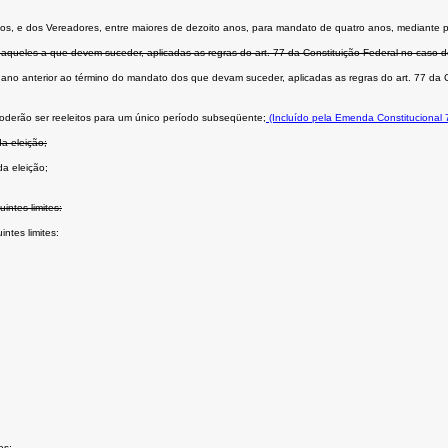
m anos, e dos Vereadores, entre maiores de dezoito anos, para mandato de quatro anos, mediante p
daqueles a que devem suceder, aplicadas as regras do art. 77 da Constituição Federal no caso d
o ano anterior ao término do mandato dos que devam suceder, aplicadas as regras do art. 77 da C
oderão ser reeleitos para um único período subseqüente;
(Incluído pela Emenda Constitucional 
a eleição;
da eleição;
ntes limites:
ntes limites:
es;