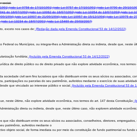
r social.
/1991)
(vide Lei 9758 de 17/10/1991)
(vide Lei 9757 de 17/10/1991)
(vide Lei 9790 de 29/10/19
0041 de 16/07/1992)
(vide Lei 10062 de 16/07/1992)
(vide Lei 10354 de 13/07/1993)
(vide Lei 1
/09/1994)
(vide Lei 10907 de 21/09/1994)
(vide Lei 10957 de 15/12/1994)
(vide Lei 10975 de 2
)
(vide Lei 13234 de 18/07/2001)
(vide Lei 15469 de 29/03/2007)
to, exceto nos casos de:
(Redação dada pela Emenda Constitucional 53 de 14/12/2022)
rito Federal ou Municípios, ou integrar-lhes a Administração direta ou indireta, desde que, neste
ularização fundiária;
(Incluído pela Emenda Constitucional 53 de 14/12/2022)
urídica de direito público ou de direito privado que não explore atividade econômica, nos termos
 da sociedade civil sem fins lucrativos que não distribuam entre os seus sócios ou associados, co
a, participações ou parcelas do seu patrimônio, auferidos mediante o exercício de suas atividad
desde que vinculado ao interesse público e social.
(Incluído pela Emenda Constitucional 53 de 
ue, neste último, não explore atividade econômica, nos termos do art. 147 desta Constituição;
(I
 Administração direta ou indireta, desde que, neste último caso, não explorem atividade econômic
ivos que não distribuam entre os seus sócios ou associados, conselheiros, diretores, empregados,
seu patrimônio, auferidos mediante o
ivo objeto social, de forma imediata ou por meio da constituição de fundo patrimonial ou fundo d