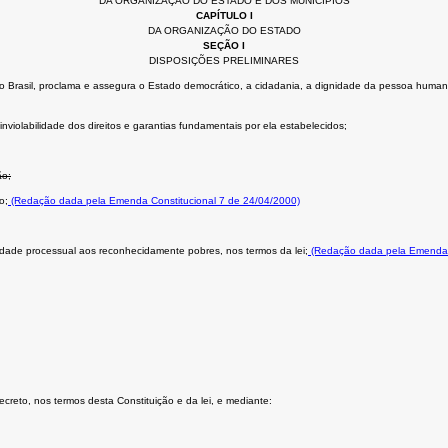
DA ORGANIZAÇÃO DO ESTADO E DOS MUNICÍPIOS
CAPÍTULO I
DA ORGANIZAÇÃO DO ESTADO
SEÇÃO I
DISPOSIÇÕES PRELIMINARES
Brasil, proclama e assegura o Estado democrático, a cidadania, a dignidade da pessoa humana, os 
nviolabilidade dos direitos e garantias fundamentais por ela estabelecidos;
ão;
o;
(Redação dada pela Emenda Constitucional 7 de 24/04/2000)
uidade processual aos reconhecidamente pobres, nos termos da lei;
(Redação dada pela Emenda C
secreto, nos termos desta Constituição e da lei, e mediante: