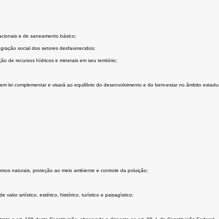
acionais e de saneamento básico;
gração social dos setores desfavorecidos;
ão de recursos hídricos e minerais em seu território;
em lei complementar e visará ao equilíbrio do desenvolvimento e do bem-estar no âmbito estadua
rsos naturais, proteção ao meio ambiente e controle da poluição;
lor artístico, estético, histórico, turístico e paisagístico;