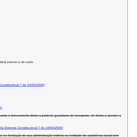
derá exercer a de outro.
nstitucional 7 de 24/04/2000)
0)
uindo o fornecimento direto a partir de gasodutos de transporte, de forma a atender a
la Emenda Constitucional 7 de 24/04/2000)
rgão ou fundação de sua administração indireta ou entidade de assistência social sem