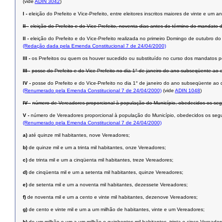
(vide
ADIN 3042
)
I -
eleição do Prefeito e Vice-Prefeito, entre eleitores inscritos maiores de vinte e u
II -
eleição do Prefeito e do Vice-Prefeito, noventa dias antes do término do mandato 
II -
eleição do Prefeito e do Vice-Prefeito realizada no primeiro Domingo de outubro d
(Redação dada pela Emenda Constitucional 7 de 24/04/2000)
III -
os Prefeitos ou quem os houver sucedido ou substituído no curso dos mandatos p
III -
posse do Prefeito e do Vice-Prefeito no dia 1° de janeiro do ano subseqüente ao d
IV -
posse do Prefeito e do Vice-Prefeito no dia 1° de janeiro do ano subseqüente ao 
(Renumerado pela Emenda Constitucional 7 de 24/04/2000)
(vide
ADIN 1048
)
IV -
número de Vereadores proporcional à população do Município, obedecidos os segui
V -
número de Vereadores proporcional à população do Município, obedecidos os segui
(Renumerado pela Emenda Constitucional 7 de 24/04/2000)
a)
até quinze mil habitantes, nove Vereadores;
b)
de quinze mil e um a trinta mil habitantes, onze Vereadores;
c)
de trinta mil e um a cinqüenta mil habitantes, treze Vereadores;
d)
de cinqüenta mil e um a setenta mil habitantes, quinze Vereadores;
e)
de setenta mil e um a noventa mil habitantes, dezessete Vereadores;
f)
de noventa mil e um a cento e vinte mil habitantes, dezenove Vereadores;
g)
de cento e vinte mil e um a um milhão de habitantes, vinte e um Vereadores;
h)
de um milhão e um a um milhão e quinhentos mil habitantes, trinta e cinco Vereador