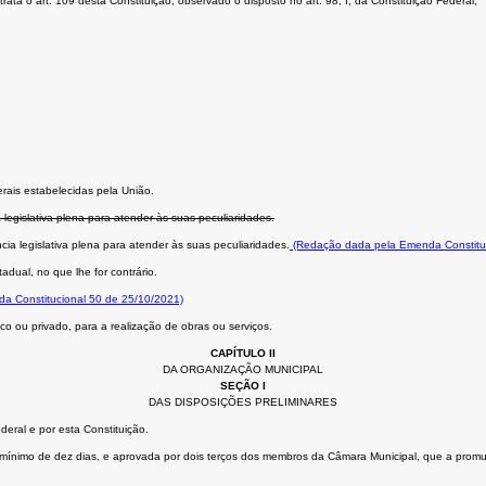
ta o art. 109 desta Constituição, observado o disposto no art. 98, I, da Constituição Federal;
rais estabelecidas pela União.
 legislativa plena para atender às suas peculiaridades.
cia legislativa plena para atender às suas peculiaridades.
(Redação dada pela Emenda Constituc
adual, no que lhe for contrário.
da Constitucional 50 de 25/10/2021)
o ou privado, para a realização de obras ou serviços.
CAPÍTULO II
DA ORGANIZAÇÃO MUNICIPAL
SEÇÃO I
DAS DISPOSIÇÕES PRELIMINARES
eral e por esta Constituição.
cio mínimo de dez dias, e aprovada por dois terços dos membros da Câmara Municipal, que a promu