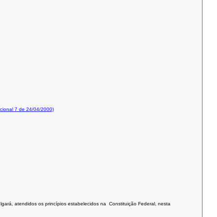
ional 7 de 24/04/2000)
lgará, atendidos os princípios estabelecidos na Constituição Federal, nesta