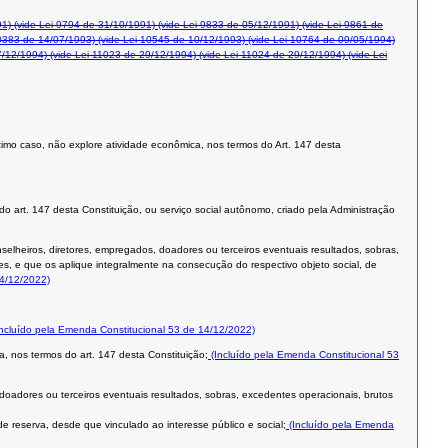
91)
(vide Lei 9794 de 31/10/1991)
(vide Lei 9833 de 05/12/1991)
(vide Lei 9861 de
0383 de 14/07/1993)
(vide Lei 10545 de 10/12/1993)
(vide Lei 10764 de 09/05/1994)
7/12/1994)
(vide Lei 11023 de 29/12/1994)
(vide Lei 11024 de 29/12/1994)
(vide Lei
 último caso, não explore atividade econômica, nos termos do Art. 147 desta
 do art. 147 desta Constituição, ou serviço social autônomo, criado pela Administração
nselheiros, diretores, empregados, doadores ou terceiros eventuais resultados, sobras,
es, e que os aplique integralmente na consecução do respectivo objeto social, de
14/12/2022)
ncluído pela Emenda Constitucional 53 de 14/12/2022)
a, nos termos do art. 147 desta Constituição;
(Incluído pela Emenda Constitucional 53
 doadores ou terceiros eventuais resultados, sobras, excedentes operacionais, brutos
e reserva, desde que vinculado ao interesse público e social;
(Incluído pela Emenda