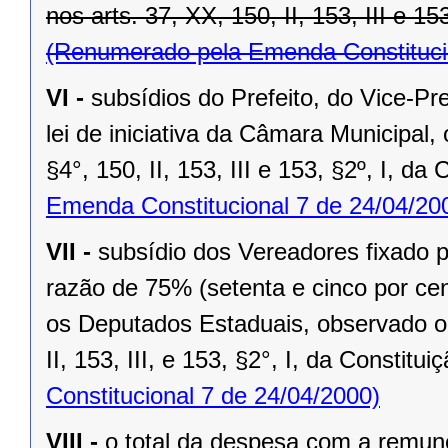
nos arts. 37, XX, 150, II, 153, III e 15
(Renumerado pela Emenda Constitucio
VI -
subsídios do Prefeito, do Vice-Pr
lei de iniciativa da Câmara Municipal,
§4°, 150, II, 153, III e 153, §2º, I, da
Emenda Constitucional 7 de 24/04/20
VII -
subsídio dos Vereadores fixado po
razão de 75% (setenta e cinco por cen
os Deputados Estaduais, observado o 
II, 153, III, e 153, §2°, I, da Constitui
Constitucional 7 de 24/04/2000)
VIII -
o total da despesa com a remu