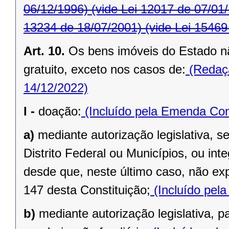
06/12/1996)
(vide Lei 12017 de 07/01
13234 de 18/07/2001)
(vide Lei 15469
Art. 10.
Os bens imóveis do Estado n
gratuito, exceto nos casos de:
(Redaçã
14/12/2022)
I -
doação:
(Incluído pela Emenda Cons
a)
mediante autorização legislativa, se
Distrito Federal ou Municípios, ou inte
desde que, neste último caso, não exp
147 desta Constituição;
(Incluído pel
b)
mediante autorização legislativa, p