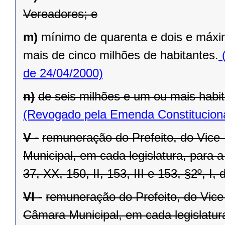
Vereadores; e
m)
mínimo de quarenta e dois e máxi
mais de cinco milhões de habitantes.
(
de 24/04/2000)
n)
de seis milhões e um ou mais habit
(Revogado pela Emenda Constituciona
V -
remuneração do Prefeito, do Vice
Municipal, em cada legislatura, para 
37, XX, 150, II, 153, III e 153, §2º, I,
VI -
remuneração do Prefeito, do Vice
Câmara Municipal, em cada legislatur