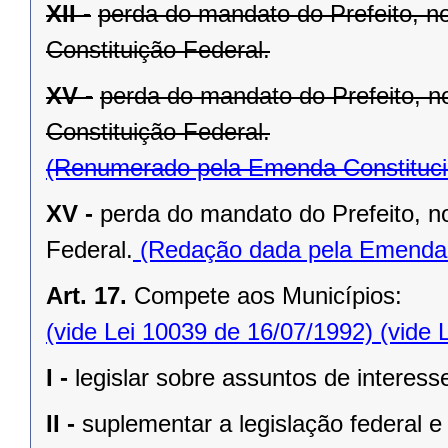
XII -
perda do mandato do Prefeito, no
Constituição Federal.
XV -
perda do mandato do Prefeito, no
Constituição Federal.
(Renumerado pela Emenda Constitucio
XV -
perda do mandato do Prefeito, no
Federal.
(Redação dada pela Emenda C
Art. 17.
Compete aos Municípios:
(vide Lei 10039 de 16/07/1992)
(vide 
I -
legislar sobre assuntos de interesse
II -
suplementar a legislação federal e