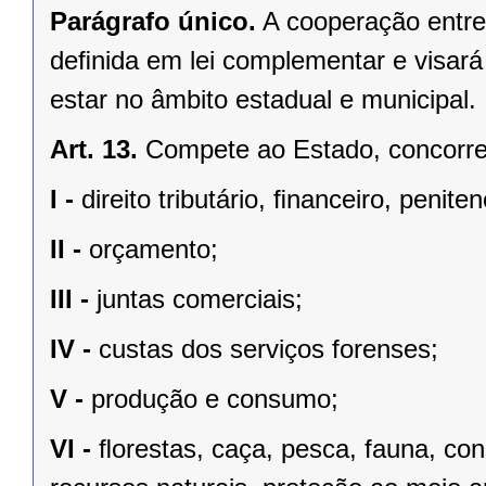
Parágrafo único.
A cooperação entre
deﬁnida em lei complementar e visará
estar no âmbito estadual e municipal.
Art. 13.
Compete ao Estado, concorren
I -
direito tributário, ﬁnanceiro, penite
II -
orçamento;
III -
juntas comerciais;
IV -
custas dos serviços forenses;
V -
produção e consumo;
VI -
ﬂorestas, caça, pesca, fauna, co