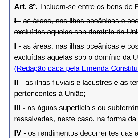
Art. 8º.
Incluem-se entre os bens do 
I -
as áreas, nas ilhas oceânicas e co
excluídas aquelas sob domínio da Uniã
I -
as áreas, nas ilhas oceânicas e co
excluídas aquelas sob o domínio da Un
(Redação dada pela Emenda Constituc
II -
as ilhas ﬂuviais e lacustres e as t
pertencentes à União;
III -
as águas superﬁciais ou subterrâ
ressalvadas, neste caso, na forma da 
IV -
os rendimentos decorrentes das a