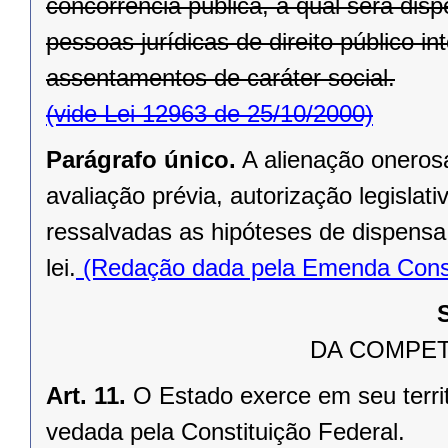
concorrência pública, a qual será di
pessoas jurídicas de direito público in
assentamentos de caráter social.
(vide Lei 12963 de 25/10/2000)
Parágrafo único.
A alienação oneros
avaliação prévia, autorização legislati
ressalvadas as hipóteses de dispensa o
lei.
(Redação dada pela Emenda Consti
DA COMPET
Art. 11.
O Estado exerce em seu terri
vedada pela Constituição Federal.