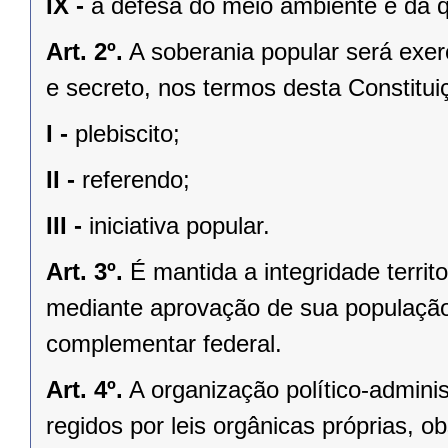
IX -
a defesa do meio ambiente e da q
Art. 2º.
A soberania popular será exerc
e secreto, nos termos desta Constituiç
I -
plebiscito;
II -
referendo;
III -
iniciativa popular.
Art. 3º.
É mantida a integridade territ
mediante aprovação de sua população, 
complementar federal.
Art. 4º.
A organização político-admini
regidos por leis orgânicas próprias, o