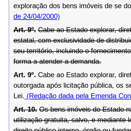
exploração dos bens imóveis de se do
de 24/04/2000)
Art. 9º.
Cabe ao Estado explorar, di
estatal, com exclusividade de distrib
seu território, incluindo o forneciment
forma a atender a demanda.
Art. 9º.
Cabe ao Estado explorar, dir
outorgada após licitação pública, os s
Lei.
(Redação dada pela Emenda Const
Art. 10.
Os bens imóveis do Estado n
utilização gratuita, salvo, e mediante l
direito público interno, órgão ou fund