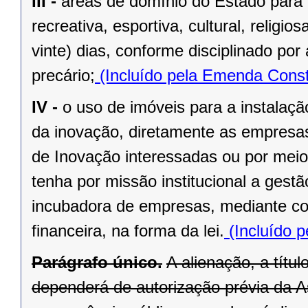
III -
áreas de domínio do Estado para 
recreativa, esportiva, cultural, religi
vinte) dias, conforme disciplinado po
precário;
(Incluído pela Emenda Const
IV -
o uso de imóveis para a instalaç
da inovação, diretamente as empresas 
de Inovação interessadas ou por meio
tenha por missão institucional a gest
incubadora de empresas, mediante cont
financeira, na forma da lei.
(Incluído p
Parágrafo único.
A alienação, a títu
dependerá de autorização prévia da A