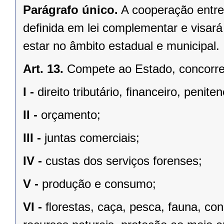
Parágrafo único.
A cooperação entre
deﬁnida em lei complementar e visará
estar no âmbito estadual e municipal.
Art. 13.
Compete ao Estado, concorren
I -
direito tributário, ﬁnanceiro, penite
II -
orçamento;
III -
juntas comerciais;
IV -
custas dos serviços forenses;
V -
produção e consumo;
VI -
ﬂorestas, caça, pesca, fauna, co