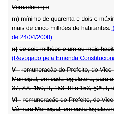
Vereadores; e
m)
mínimo de quarenta e dois e máxi
mais de cinco milhões de habitantes.
(
de 24/04/2000)
n)
de seis milhões e um ou mais habit
(Revogado pela Emenda Constituciona
V -
remuneração do Prefeito, do Vice
Municipal, em cada legislatura, para 
37, XX, 150, II, 153, III e 153, §2º, I,
VI -
remuneração do Prefeito, do Vice
Câmara Municipal, em cada legislatur