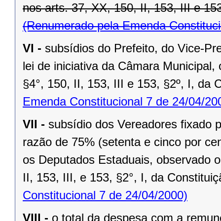
nos arts. 37, XX, 150, II, 153, III e 15
(Renumerado pela Emenda Constitucio
VI -
subsídios do Prefeito, do Vice-Pr
lei de iniciativa da Câmara Municipal,
§4°, 150, II, 153, III e 153, §2º, I, da
Emenda Constitucional 7 de 24/04/20
VII -
subsídio dos Vereadores fixado po
razão de 75% (setenta e cinco por cen
os Deputados Estaduais, observado o 
II, 153, III, e 153, §2°, I, da Constitui
Constitucional 7 de 24/04/2000)
VIII -
o total da despesa com a remu