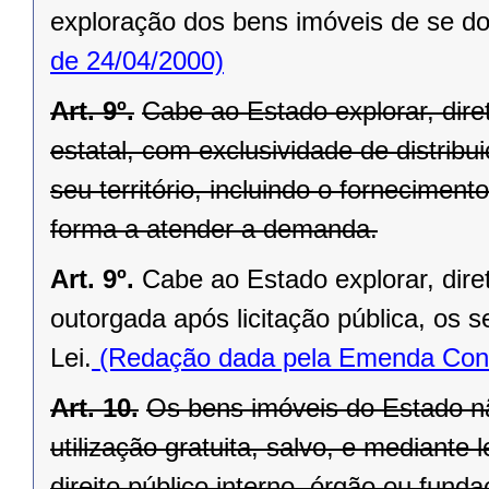
exploração dos bens imóveis de se do
de 24/04/2000)
Art. 9º.
Cabe ao Estado explorar, di
estatal, com exclusividade de distrib
seu território, incluindo o forneciment
forma a atender a demanda.
Art. 9º.
Cabe ao Estado explorar, dir
outorgada após licitação pública, os s
Lei.
(Redação dada pela Emenda Const
Art. 10.
Os bens imóveis do Estado n
utilização gratuita, salvo, e mediante l
direito público interno, órgão ou fund