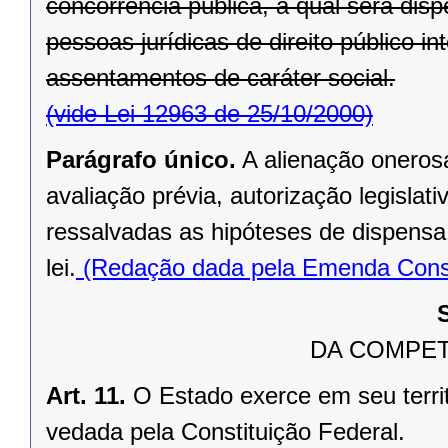
concorrência pública, a qual será di
pessoas jurídicas de direito público in
assentamentos de caráter social.
(vide Lei 12963 de 25/10/2000)
Parágrafo único.
A alienação oneros
avaliação prévia, autorização legislati
ressalvadas as hipóteses de dispensa o
lei.
(Redação dada pela Emenda Consti
DA COMPET
Art. 11.
O Estado exerce em seu terri
vedada pela Constituição Federal.