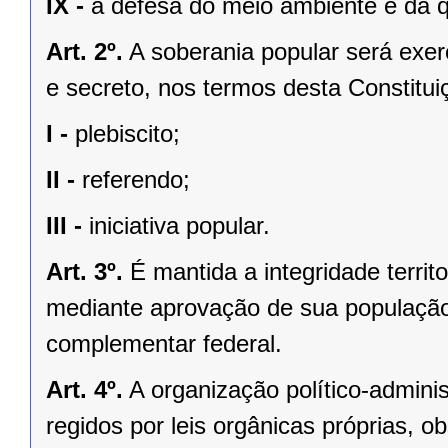
IX -
a defesa do meio ambiente e da q
Art. 2º.
A soberania popular será exerc
e secreto, nos termos desta Constituiç
I -
plebiscito;
II -
referendo;
III -
iniciativa popular.
Art. 3º.
É mantida a integridade territ
mediante aprovação de sua população, 
complementar federal.
Art. 4º.
A organização político-admini
regidos por leis orgânicas próprias, o