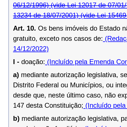
06/12/1996)
(vide Lei 12017 de 07/01
13234 de 18/07/2001)
(vide Lei 15469
Art. 10.
Os bens imóveis do Estado n
gratuito, exceto nos casos de:
(Redaçã
14/12/2022)
I -
doação:
(Incluído pela Emenda Cons
a)
mediante autorização legislativa, se
Distrito Federal ou Municípios, ou inte
desde que, neste último caso, não exp
147 desta Constituição;
(Incluído pel
b)
mediante autorização legislativa, p