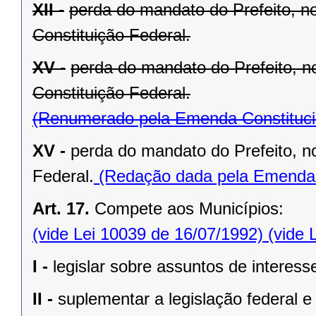
XII -
perda do mandato do Prefeito, no
Constituição Federal.
XV -
perda do mandato do Prefeito, no
Constituição Federal.
(Renumerado pela Emenda Constitucio
XV -
perda do mandato do Prefeito, no
Federal.
(Redação dada pela Emenda C
Art. 17.
Compete aos Municípios:
(vide Lei 10039 de 16/07/1992)
(vide 
I -
legislar sobre assuntos de interesse
II -
suplementar a legislação federal e