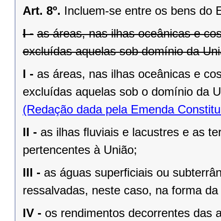
Art. 8º.
Incluem-se entre os bens do 
I -
as áreas, nas ilhas oceânicas e co
excluídas aquelas sob domínio da Uniã
I -
as áreas, nas ilhas oceânicas e co
excluídas aquelas sob o domínio da Un
(Redação dada pela Emenda Constituc
II -
as ilhas ﬂuviais e lacustres e as t
pertencentes à União;
III -
as águas superﬁciais ou subterrâ
ressalvadas, neste caso, na forma da 
IV -
os rendimentos decorrentes das a