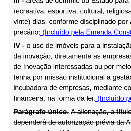
III -
áreas de domínio do Estado para 
recreativa, esportiva, cultural, religi
vinte) dias, conforme disciplinado po
precário;
(Incluído pela Emenda Const
IV -
o uso de imóveis para a instalaç
da inovação, diretamente as empresas 
de Inovação interessadas ou por meio
tenha por missão institucional a gest
incubadora de empresas, mediante cont
financeira, na forma da lei.
(Incluído p
Parágrafo único.
A alienação, a títu
dependerá de autorização prévia da A