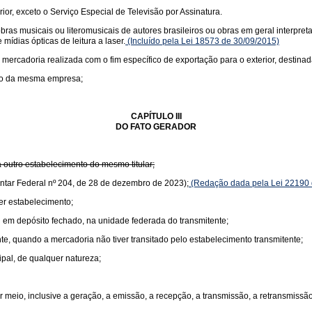
rior, exceto o Serviço Especial de Televisão por Assinatura.
s musicais ou literomusicais de autores brasileiros ou obras em geral interpretad
mídias ópticas de leitura a laser.
(Incluído pela Lei 18573 de 30/09/2015)
 mercadoria realizada com o fim específico de exportação para o exterior, destinad
nto da mesma empresa;
CAPÍTULO III
DO FATO GERADOR
 outro estabelecimento do mesmo titular;
ntar Federal nº 204, de 28 de dezembro de 2023);
(Redação dada pela Lei 22190 
er estabelecimento;
 em depósito fechado, na unidade federada do transmitente;
te, quando a mercadoria não tiver transitado pelo estabelecimento transmitente;
ipal, de qualquer natureza;
 meio, inclusive a geração, a emissão, a recepção, a transmissão, a retransmiss