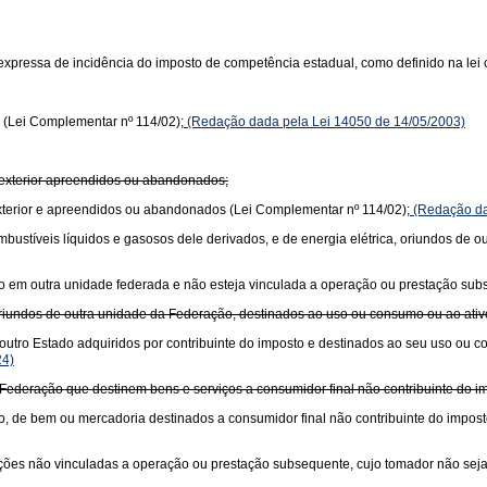
xpressa de incidência do imposto de competência estadual, como definido na lei 
 (Lei Complementar nº 114/02);
(Redação dada pela Lei 14050 de 14/05/2003)
 exterior apreendidos ou abandonados;
xterior e apreendidos ou abandonados (Lei Complementar nº 114/02);
(Redação da
 combustíveis líquidos e gasosos dele derivados, e de energia elétrica, oriundos de
ciado em outra unidade federada e não esteja vinculada a operação ou prestação su
oriundos de outra unidade da Federação, destinados ao uso ou consumo ou ao ati
outro Estado adquiridos por contribuinte do imposto e destinados ao seu uso ou 
24)
Federação que destinem bens e serviços a consumidor final não contribuinte do im
o, de bem ou mercadoria destinados a consumidor final não contribuinte do impost
stações não vinculadas a operação ou prestação subsequente, cujo tomador não seja