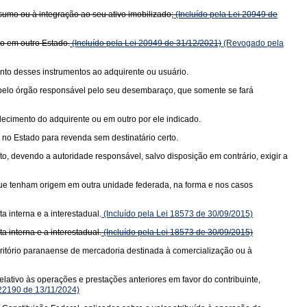
sumo ou à integração ao seu ativo imobilizado;
(Incluído pela Lei 20949 de
do em outro Estado.
(Incluído pela Lei 20949 de 31/12/2021)
(Revogado pela
nto desses instrumentos ao adquirente ou usuário.
a pelo órgão responsável pelo seu desembaraço, que somente se fará
elecimento do adquirente ou em outro por ele indicado.
no Estado para revenda sem destinatário certo.
, devendo a autoridade responsável, salvo disposição em contrário, exigir a
 que tenham origem em outra unidade federada, na forma e nos casos
 interna e a interestadual.
(Incluído pela Lei 18573 de 30/09/2015)
 interna e a interestadual.
(Incluído pela Lei 18573 de 30/09/2015)
rritório paranaense de mercadoria destinada à comercialização ou à
lativo às operações e prestações anteriores em favor do contribuinte,
 22190 de 13/11/2024)