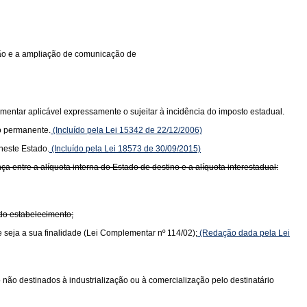
ição e a ampliação de comunicação de
mentar aplicável expressamente o sujeitar à incidência do imposto estadual.
o permanente.
(Incluído pela Lei 15342 de 22/12/2006)
neste Estado.
(Incluído pela Lei 18573 de 30/09/2015)
 entre a alíquota interna do Estado de destino e a alíquota interestadual:
 do estabelecimento;
e seja a sua finalidade (Lei Complementar nº 114/02);
(Redação dada pela Lei
do não destinados à industrialização ou à comercialização pelo destinatário