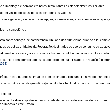
 de alimentação e bebidas em bares, restaurantes e estabelecimentos similares;
ualquer via, de pessoas, bens, mercadorias ou valores;
usive a geração, a emissão, a recepção, a transmissão, a retransmissão, a repet
idos na competência
sto sobre serviços, de competência tributária dos Municípios, quando a lei comple
undos de outras unidades da Federação, destinados ao uso ou consumo ou ao ativ
tinem bens e serviços a consumidor final não contribuinte do imposto localizado 
sumidor final domiciliado ou estabelecido em outro Estado, em relação à diferença
2024)
 jurídica, ainda quando se tratar de bem destinado a consumo ou ativo permanente
sica ou jurídica, ainda que não seja contribuinte habitual do imposto, qualquer qu
exterior;
antes e combustíveis líquidos e gasosos dele derivados, e de energia elétrica, quan
o o imposto a este Estado.