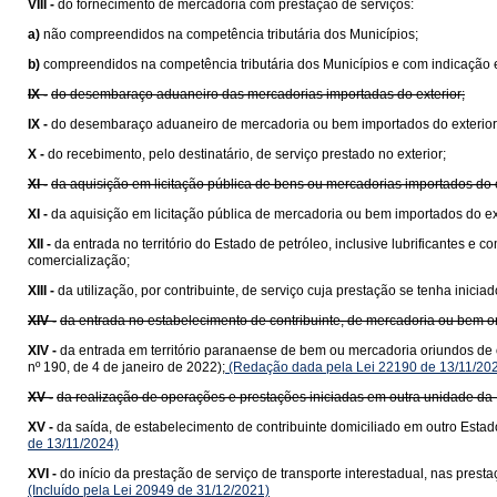
VIII -
do fornecimento de mercadoria com prestação de serviços:
a)
não compreendidos na competência tributária dos Municípios;
b)
compreendidos na competência tributária dos Municípios e com indicação e
IX -
do desembaraço aduaneiro das mercadorias importadas do exterior;
IX -
do desembaraço aduaneiro de mercadoria ou bem importados do exterior
X -
do recebimento, pelo destinatário, de serviço prestado no exterior;
XI -
da aquisição em licitação pública de bens ou mercadorias importados do
XI -
da aquisição em licitação pública de mercadoria ou bem importados do e
XII -
da entrada no território do Estado de petróleo, inclusive lubrificantes e
comercialização;
XIII -
da utilização, por contribuinte, de serviço cuja prestação se tenha ini
XIV -
da entrada no estabelecimento de contribuinte, de mercadoria ou bem 
XIV -
da entrada em território paranaense de bem ou mercadoria oriundos de 
nº 190, de 4 de janeiro de 2022);
(Redação dada pela Lei 22190 de 13/11/20
XV -
da realização de operações e prestações iniciadas em outra unidade da 
XV -
da saída, de estabelecimento de contribuinte domiciliado em outro Estad
de 13/11/2024)
XVI -
do início da prestação de serviço de transporte interestadual, nas pre
(Incluído pela Lei 20949 de 31/12/2021)