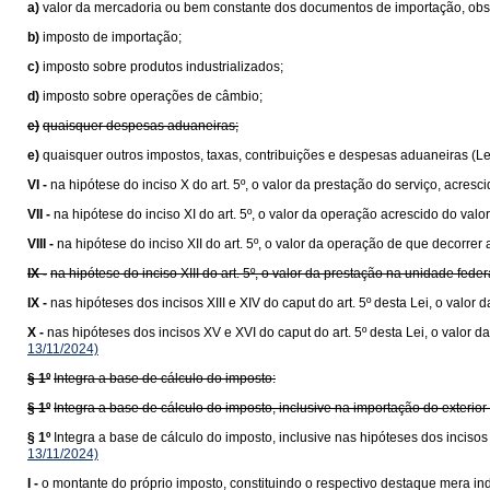
a)
valor da mercadoria ou bem constante dos documentos de importação, obser
b)
imposto de importação;
c)
imposto sobre produtos industrializados;
d)
imposto sobre operações de câmbio;
e)
quaisquer despesas aduaneiras;
e)
quaisquer outros impostos, taxas, contribuições e despesas aduaneiras (L
VI -
na hipótese do inciso X do art. 5º, o valor da prestação do serviço, acresc
VII -
na hipótese do inciso XI do art. 5º, o valor da operação acrescido do va
VIII -
na hipótese do inciso XII do art. 5º, o valor da operação de que decorrer 
IX -
na hipótese do inciso XIII do art. 5º, o valor da prestação na unidade fede
IX -
nas hipóteses dos incisos XIII e XIV do caput do art. 5º desta Lei, o val
X -
nas hipóteses dos incisos XV e XVI do caput do art. 5º desta Lei, o valo
13/11/2024)
§ 1º
Integra a base de cálculo do imposto:
§ 1º
Integra a base de cálculo do imposto, inclusive na importação do exteri
§ 1º
Integra a base de cálculo do imposto, inclusive nas hipóteses dos inciso
13/11/2024)
I -
o montante do próprio imposto, constituindo o respectivo destaque mera ind