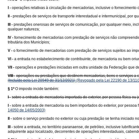
I -
operações relativas à circulação de mercadorias, inclusive o fornecimento
II -
prestações de serviços de transporte interestadual e intermunicipal, por q
III -
prestações onerosas de serviços de comunicação, por qualquer meio, incl
qualquer natureza;
IV -
fornecimento de mercadorias com prestação de serviços não compreend
tributária dos Municípios;
V -
o fornecimento de mercadorias com prestação de serviços sujeitos ao impo
VI -
a entrada no estabelecimento de contribuinte, de mercadoria ou bem ori
VII -
operações e prestações iniciadas em outra unidade da Federação que des
VIII -
operações ou prestações que destinem mercadorias, bens e serviços a con
(Incluído pela Lei 20949 de 31/12/2021)
(Revogado pela Lei 22190 de 13/11/
§ 1º
O imposto incide também:
I -
sobre a entrada de mercadoria importada do exterior, por pessoa física ou
I -
sobre a entrada de mercadoria ou bem importados do exterior, por pessoa fí
14050 de 14/05/2003)
II -
sobre o serviço prestado no exterior ou cuja prestação se tenha iniciado no 
III -
sobre a entrada, no território paranaense, de petróleo, inclusive lubrific
adquirente aqui localizado, decorrentes de operações interestaduais, cabend