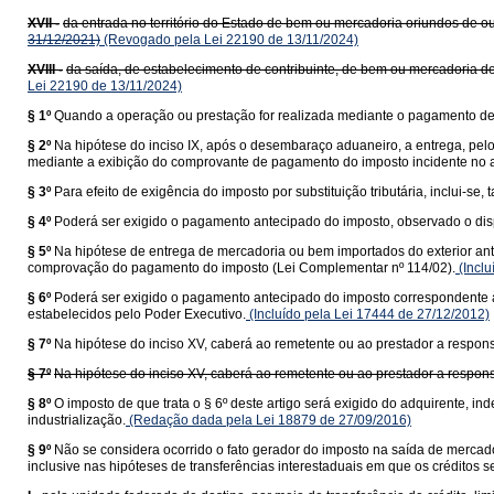
XVII -
da entrada no território do Estado de bem ou mercadoria oriundos de ou
31/12/2021)
(Revogado pela Lei 22190 de 13/11/2024)
XVIII -
da saída, de estabelecimento de contribuinte, de bem ou mercadoria de
Lei 22190 de 13/11/2024)
§ 1º
Quando a operação ou prestação for realizada mediante o pagamento de f
§ 2º
Na hipótese do inciso IX, após o desembaraço aduaneiro, a entrega, pel
mediante a exibição do comprovante de pagamento do imposto incidente no a
§ 3º
Para efeito de exigência do imposto por substituição tributária, inclui-
§ 4º
Poderá ser exigido o pagamento antecipado do imposto, observado o dis
§ 5º
Na hipótese de entrega de mercadoria ou bem importados do exterior ant
comprovação do pagamento do imposto (Lei Complementar nº 114/02).
(Inclu
§ 6º
Poderá ser exigido o pagamento antecipado do imposto correspondente à 
estabelecidos pelo Poder Executivo.
(Incluído pela Lei 17444 de 27/12/2012)
§ 7º
Na hipótese do inciso XV, caberá ao remetente ou ao prestador a responsa
§ 7º
Na hipótese do inciso XV, caberá ao remetente ou ao prestador a responsa
§ 8º
O imposto de que trata o § 6º deste artigo será exigido do adquirente,
industrialização.
(Redação dada pela Lei 18879 de 27/09/2016)
§ 9º
Não se considera ocorrido o fato gerador do imposto na saída de mercado
inclusive nas hipóteses de transferências interestaduais em que os créditos