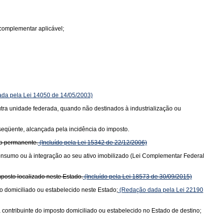
complementar aplicável;
da pela Lei 14050 de 14/05/2003)
 outra unidade federada, quando não destinados à industrialização ou
bseqüente, alcançada pela incidência do imposto.
vo permanente.
(Incluído pela Lei 15342 de 22/12/2006)
consumo ou à integração ao seu ativo imobilizado (Lei Complementar Federal
posto localizado neste Estado.
(Incluído pela Lei 18573 de 30/09/2015)
o domiciliado ou estabelecido neste Estado;
(Redação dada pela Lei 22190
 contribuinte do imposto domiciliado ou estabelecido no Estado de destino;