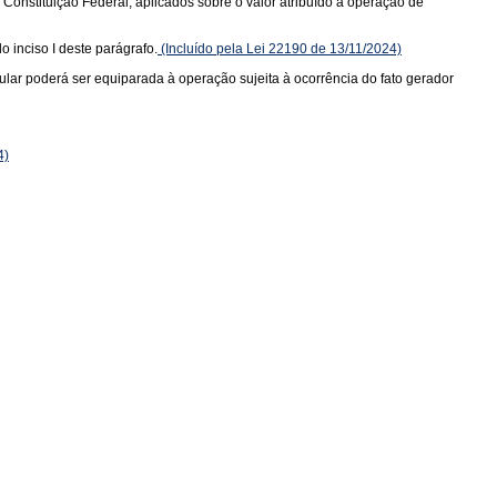
a Constituição Federal, aplicados sobre o valor atribuído à operação de
o inciso I deste parágrafo.
(Incluído pela Lei 22190 de 13/11/2024)
tular poderá ser equiparada à operação sujeita à ocorrência do fato gerador
4)