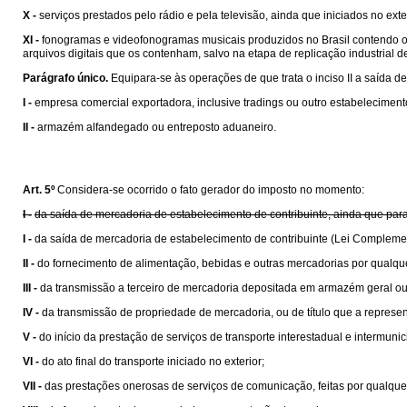
X -
serviços prestados pelo rádio e pela televisão, ainda que iniciados no exte
XI -
fonogramas e videofonogramas musicais produzidos no Brasil contendo obra
arquivos digitais que os contenham, salvo na etapa de replicação industrial de 
Parágrafo único.
Equipara-se às operações de que trata o inciso II a saída de
I -
empresa comercial exportadora, inclusive tradings ou outro estabelecime
II -
armazém alfandegado ou entreposto aduaneiro.
Art. 5º
Considera-se ocorrido o fato gerador do imposto no momento:
I -
da saída de mercadoria de estabelecimento de contribuinte, ainda que para
I -
da saída de mercadoria de estabelecimento de contribuinte (Lei Compleme
II -
do fornecimento de alimentação, bebidas e outras mercadorias por qualqu
III -
da transmissão a terceiro de mercadoria depositada em armazém geral ou
IV -
da transmissão de propriedade de mercadoria, ou de título que a represen
V -
do início da prestação de serviços de transporte interestadual e intermunic
VI -
do ato final do transporte iniciado no exterior;
VII -
das prestações onerosas de serviços de comunicação, feitas por qualquer