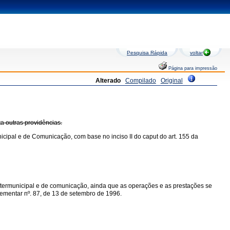
Pesquisa Rápida
voltar
Página para impressão
Alterado
Compilado
Original
ta outras providências.
icipal e de Comunicação, com base no inciso II do caput do art. 155 da
intermunicipal e de comunicação, ainda que as operações e as prestações se
mplementar nº. 87, de 13 de setembro de 1996.