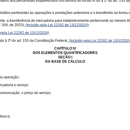
itados aos percentuais estabelecidos nos termos do inciso IV do § 2º do art. 155 d
éditos pertinentes às operações e prestações anteriores e o transferido na forma d
uinte, a transferência de mercadoria para estabelecimento pertencente ao mesmo ti
 204, de 2023):
(Incluído pela Lei 22262 de 13/12/2024)
 pela Lei 22262 de 13/12/2024)
do § 2º do art. 155 da Constituição Federal.
(Incluído pela Lei 22262 de 13/12/202
CAPÍTULO IV
DOS ELEMENTOS QUANTIFICADORES
SEÇÃO I
DA BASE DE CÁLCULO
 da operação;
rcadoria e serviço;
 comunicação, o preço do serviço;
ínea b;