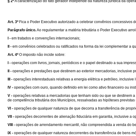
§ 2º
A caracterização do fato gerador independe da natureza jurídica da oper
Art. 3º
Fica o Poder Executivo autorizado a celebrar convênios concessivos de b
Parágrafo único.
Ao regulamentar a matéria tributária o Poder Executivo arro
I -
em tratados e convenções internacionais;
II -
em convênios celebrados ou ratificados na forma da lei complementar a que s
Art. 4º
O imposto não incide sobre:
I -
operações com livros, jornais, periódicos e o papel destinado a sua impres
II -
operações e prestações que destinem ao exterior mercadorias, inclusive pr
III -
operações interestaduais relativas a energia elétrica e petróleo, inclusiv
IV -
operações com ouro, quando definido em lei como ativo financeiro ou ins
V -
operações relativas a mercadorias que tenham sido ou que se destinem a se
de competência tributária dos Municípios, ressalvadas as hipóteses prevista
VI -
operações de qualquer natureza de que decorra a transferência de propri
VII -
operações decorrentes de alienação fiduciária em garantia, inclusive a
VIII -
operações de arrendamento mercantil, não compreendida a venda do be
IX -
operações de qualquer natureza decorrentes da transferência de bens mó