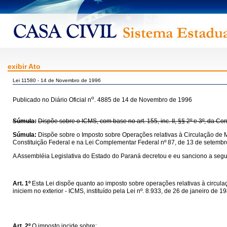
exibir Ato
Lei 11580 - 14 de Novembro de 1996
o
Publicado no Diário Oficial n
. 4885 de 14 de Novembro de 1996
Súmula:
Dispõe sobre o ICMS, com base no art. 155, inc. II, §§ 2º e 3º, da C
Súmula:
Dispõe sobre o Imposto sobre Operações relativas à Circulação de M
Constituição Federal e na Lei Complementar Federal nº 87, de 13 de setembr
A Assembléia Legislativa do Estado do Paraná decretou e eu sanciono a segui
Art. 1º
Esta Lei dispõe quanto ao imposto sobre operações relativas à circul
iniciem no exterior - ICMS, instituído pela Lei nº. 8.933, de 26 de janeiro de 
Art. 2º
O imposto incide sobre: