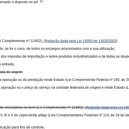
vado o disposto no art. 7º;
ei Complementar nº 114/02);
(Redação dada pela Lei 14050 de 14/05/2003)
ido, se for o caso, de todos os encargos relacionados com a sua utilização;
lor dos impostos de importação e sobre produtos industrializados e de todas as de
a entrada;
rada de origem.
or da operação ou da prestação neste Estado (Lei Complementar Federal nº 190, de 2
r da operação ou o preço do serviço na unidade federada de origem e neste Estado 
or de mercadoria ou bem (Lei Complementar nº 114/02):
(Redação dada pela Lei 14
s V, IX e X do caput deste artigo (Leis Complementares Federais nº 114, de 16 de 
icação para fins de controle;