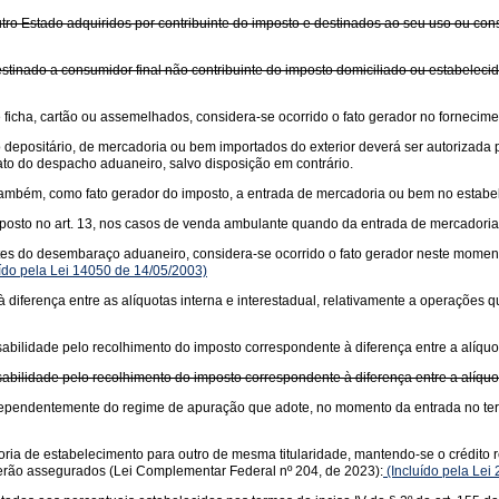
tro Estado adquiridos por contribuinte do imposto e destinados ao seu uso ou con
stinado a consumidor final não contribuinte do imposto domiciliado ou estabeleci
icha, cartão ou assemelhados, considera-se ocorrido o fato gerador no fornecime
o depositário, de mercadoria ou bem importados do exterior deverá ser autorizad
to do despacho aduaneiro, salvo disposição em contrário.
se, também, como fato gerador do imposto, a entrada de mercadoria ou bem no estab
posto no art. 13, nos casos de venda ambulante quando da entrada de mercadoria 
es do desembaraço aduaneiro, considera-se ocorrido o fato gerador neste momento
ído pela Lei 14050 de 14/05/2003)
diferença entre as alíquotas interna e interestadual, relativamente a operações
bilidade pelo recolhimento do imposto correspondente à diferença entre a alíquota
bilidade pelo recolhimento do imposto correspondente à diferença entre a alíquota
 independentemente do regime de apuração que adote, no momento da entrada no te
ria de estabelecimento para outro de mesma titularidade, mantendo-se o crédito re
 serão assegurados (Lei Complementar Federal nº 204, de 2023):
(Incluído pela Lei