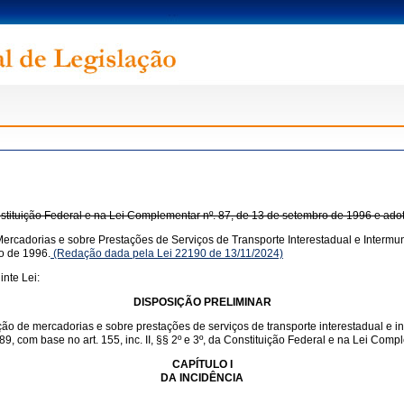
onstituição Federal e na Lei Complementar nº. 87, de 13 de setembro de 1996 e ado
ercadorias e sobre Prestações de Serviços de Transporte Interestadual e Intermun
o de 1996.
(Redação dada pela Lei 22190 de 13/11/2024)
nte Lei:
DISPOSIÇÃO PRELIMINAR
ação de mercadorias e sobre prestações de serviços de transporte interestadual e 
1989, com base no art. 155, inc. II, §§ 2º e 3º, da Constituição Federal e na Lei Co
CAPÍTULO I
DA INCIDÊNCIA