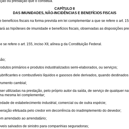
ação ou prestação que o constitua.
CAPÍTULO II
DAS IMUNIDADES, NÃO-INCIDÊNCIAS E BENEFÍCIOS FISCAIS
enefícios fiscais na forma prevista em lei complementar a que se refere o art. 155,
lará as hipóteses de imunidade e benefícios fiscais, observadas as disposições pre
e refere o art. 155, inciso XII, alínea g da Constituição Federal.
são;
odutos primários e produtos industrializados semi-elaborados, ou serviços;
e lubrificantes e combustíveis líquidos e gasosos dele derivados, quando destinados
trumento cambial;
r utilizadas na prestação, pelo próprio autor da saída, de serviço de qualquer n
s na mesma lei complementar;
edade de estabelecimento industrial, comercial ou de outra espécie;
 operação efetuada pelo credor em decorrência do inadimplemento do devedor;
m arrendado ao arrendatário;
veis salvados de sinistro para companhias seguradoras;