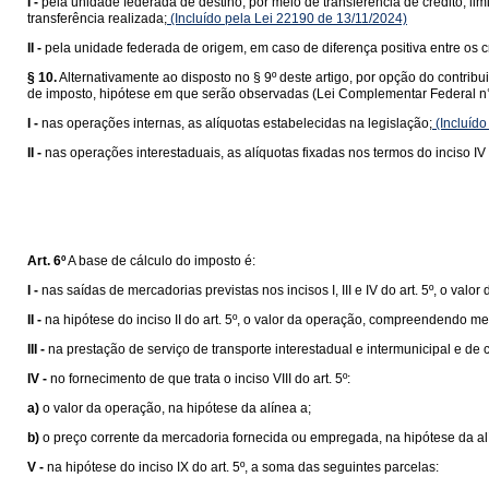
I -
pela unidade federada de destino, por meio de transferência de crédito, lim
transferência realizada;
(Incluído pela Lei 22190 de 13/11/2024)
II -
pela unidade federada de origem, em caso de diferença positiva entre os cr
§ 10.
Alternativamente ao disposto no § 9º deste artigo, por opção do contrib
de imposto, hipótese em que serão observadas (Lei Complementar Federal n°
I -
nas operações internas, as alíquotas estabelecidas na legislação;
(Incluído
II -
nas operações interestaduais, as alíquotas fixadas nos termos do inciso IV 
Art. 6º
A base de cálculo do imposto é:
I -
nas saídas de mercadorias previstas nos incisos I, III e IV do art. 5º, o valor
II -
na hipótese do inciso II do art. 5º, o valor da operação, compreendendo me
III -
na prestação de serviço de transporte interestadual e intermunicipal e de
IV -
no fornecimento de que trata o inciso VIII do art. 5º:
a)
o valor da operação, na hipótese da alínea a;
b)
o preço corrente da mercadoria fornecida ou empregada, na hipótese da al
V -
na hipótese do inciso IX do art. 5º, a soma das seguintes parcelas: