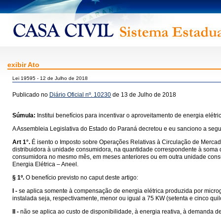
exibir Ato
Lei 19595 - 12 de Julho de 2018
Publicado no
Diário Oficial nº. 10230
de 13 de Julho de 2018
Súmula:
Institui benefícios para incentivar o aproveitamento de energia elét
A Assembleia Legislativa do Estado do Paraná decretou e eu sanciono a segui
Art 1°.
É isento o Imposto sobre Operações Relativas à Circulação de Mercado
distribuidora à unidade consumidora, na quantidade correspondente à soma d
consumidora no mesmo mês, em meses anteriores ou em outra unidade consu
Energia Elétrica – Aneel.
§ 1º.
O benefício previsto no caput deste artigo:
I -
se aplica somente à compensação de energia elétrica produzida por microg
instalada seja, respectivamente, menor ou igual a 75 KW (setenta e cinco qui
II -
não se aplica ao custo de disponibilidade, à energia reativa, à demanda d