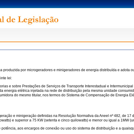
rica produzida por microgeradores e minigeradores de energia distribuída e adota o
nte lei:
rias e sobre Prestações de Serviços de Transporte Interestadual e Intermunicipal
a energia elétrica injetada na rede de distribuição pela mesma unidade consumido
midora do mesmo titular, nos termos do Sistema de Compensação de Energia Elét
eração e minigeração definidas na Resolução Normativa da Aneel nº 482, de 17 de 
lowatts) e superior a 75 KW (setenta e cinco quilowatts) e menor ou igual a 1MW (
e potência, aos encargos de conexão ou uso do sistema de distribuição e a quaisqu