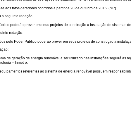
m-se aos fatos geradores ocorridos a partir de 20 de outubro de 2016. (NR)
m a seguinte redação:
blico poderão prever em seus projetos de construção a instalação de sistemas d
guinte redação:
ados pelo Poder Público poderão prever em seus projetos de construção a instalaç
dação:
istema de geração de energia renovável a ser utilizado nas instalações seguirá as 
nologia – Inmetro.
 equipamentos referentes ao sistema de energia renovável possuem responsabilida