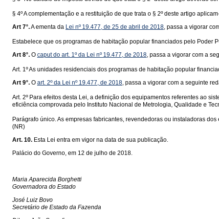
§ 4º A complementação e a restituição de que trata o § 2º deste artigo aplica
Art 7°.
A ementa da
Lei nº 19.477, de 25 de abril de 2018
, passa a vigorar co
Estabelece que os programas de habitação popular financiados pelo Poder Pú
Art 8°.
O
caput do art. 1º da Lei nº 19.477, de 2018
, passa a vigorar com a se
Art. 1º As unidades residenciais dos programas de habitação popular financi
Art 9°.
O
art. 2º da Lei nº 19.477, de 2018
, passa a vigorar com a seguinte re
Art. 2º Para efeitos desta Lei, a definição dos equipamentos referentes ao s
eficiência comprovada pelo Instituto Nacional de Metrologia, Qualidade e Tec
Parágrafo único. As empresas fabricantes, revendedoras ou instaladoras dos
(NR)
Art. 10.
Esta Lei entra em vigor na data de sua publicação.
Palácio do Governo, em 12 de julho de 2018.
Maria Aparecida Borghetti
Governadora do Estado
José Luiz Bovo
Secretário de Estado da Fazenda