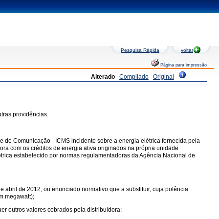
Pesquisa Rápida
voltar
Página para impressão
Alterado
Compilado
Original
utras providências.
 e de Comunicação - ICMS incidente sobre a energia elétrica fornecida pela
ra com os créditos de energia ativa originados na própria unidade
rica estabelecido por normas regulamentadoras da Agência Nacional de
abril de 2012, ou enunciado normativo que a substituir, cuja potência
um megawatt);
er outros valores cobrados pela distribuidora;