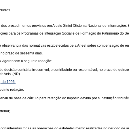
eriores.
s dos procedimentos previstos em Ajuste Sinief (Sistema Nacional de Informações 
ões para os Programas de Integração Social e de Formação do Patrimônio do Serv
 da observância das normativas estabelecidas pela Aneel sobre compensação de ene
 no prazo de sessenta dias.
a vigorar com a seguinte redação:
ndo decisão contrária irrecorrível, o contribuinte ou responsável, no prazo de quin
bíveis. (NR)
0, de 1996.
guinte redação:
erviu de base de cálculo para retenção do imposto devido por substituição tributár
ferior;
ser consideradas todas as operações do estabelecimento realizadas no período de 