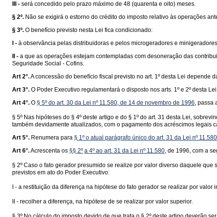
III -
será concedido pelo prazo máximo de 48 (quarenta e oito) meses.
§ 2º.
Não se exigirá o estorno do crédito do imposto relativo às operações ant
§ 3º.
O benefício previsto nesta Lei fica condicionado:
I -
à observância pelas distribuidoras e pelos microgeradores e minigeradore
II -
a que as operações estejam contempladas com desoneração das contribuiç
Seguridade Social - Cofins.
Art 2°.
A concessão do benefício fiscal previsto no art. 1º desta Lei depende
Art 3°.
O Poder Executivo regulamentará o disposto nos arts. 1º e 2º desta Lei
Art 4°.
O
§ 5º do art. 30 da Lei nº 11.580, de 14 de novembro de 1996
, passa 
§ 5º Nas hipóteses do § 4º deste artigo e do § 1º do art. 31 desta Lei, sobrevi
também devidamente atualizados, com o pagamento dos acréscimos legais ca
Art 5°.
Renumera para
§ 1º o atual parágrafo único do art. 31 da Lei nº 11.58
Art 6°.
Acrescenta os
§§ 2º
a 4º ao art. 31 da Lei nº 11.580
, de 1996, com a se
§ 2º Caso o fato gerador presumido se realize por valor diverso daquele que s
previstos em ato do Poder Executivo:
I - a restituição da diferença na hipótese do fato gerador se realizar por valor in
II - recolher a diferença, na hipótese de se realizar por valor superior.
§ 3º No cálculo do imposto devido de que trata o § 2º deste artigo deverão 