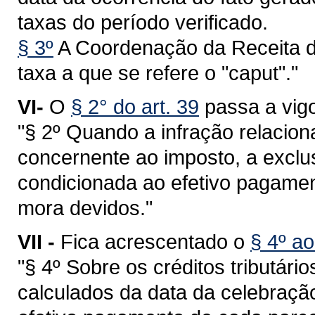
taxas do período verificado.
§ 3º
A Coordenação da Receita d
taxa a que se refere o "caput"."
VI-
O
§ 2° do art. 39
passa a vigo
"§ 2º Quando a infração relaciona
concernente ao imposto, a exclu
condicionada ao efetivo pagament
mora devidos."
VII -
Fica acrescentado o
§ 4º ao
"§ 4º Sobre os créditos tributári
calculados da data da celebraçã