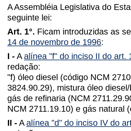
A Assembléia Legislativa do Est
seguinte lei:
Art. 1°.
Ficam introduzidas as s
14 de novembro de 1996
:
I -
A
alínea "f" do inciso II do art.
redação:
"f) óleo diesel (código NCM 2710
3824.90.29), mistura óleo diesel
gás de refinaria (NCM 2711.29.90)
NCM 2711.19.10) e gás natural 
II -
A
alínea "d" do inciso IV do ar