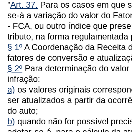
"
Art. 37.
Para os casos em que se 
se-á a variação do valor do Fat
- FCA, ou outro índice que pres
tributo, na forma regulamentada 
§ 1º
A Coordenação da Receita do
fatores de conversão e atualizaç
§ 2º
Para determinação do valor 
infração:
a)
os valores originais correspo
ser atualizados a partir da ocorr
do auto;
b)
quando não for possível precis
adotar-se-á, para o cálculo da a