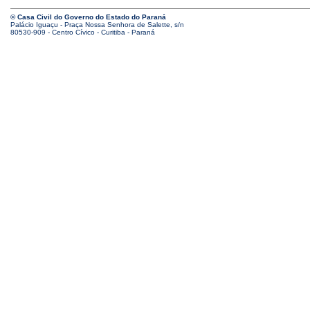
© Casa Civil do Governo do Estado do Paraná
Palácio Iguaçu - Praça Nossa Senhora de Salette, s/n
80530-909 - Centro Cívico - Curitiba - Paraná