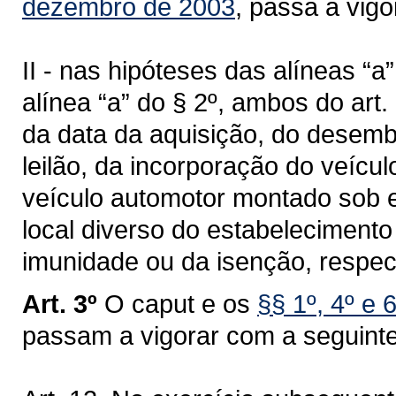
dezembro de 2003
, passa a vig
II - nas hipóteses das alíneas “a”, 
alínea “a” do § 2º, ambos do art. 
da data da aquisição, do desem
leilão, da incorporação do veícu
veículo automotor montado sob 
local diverso do estabelecimento
imunidade ou da isenção, respec
Art. 3º
O caput e os
§§ 1º, 4º e 
passam a vigorar com a seguint