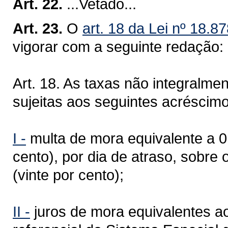
Art. 22.
...Vetado...
Art. 23.
O
art. 18 da Lei nº 18.
vigorar com a seguinte redação:
Art. 18. As taxas não integralme
sujeitas aos seguintes acréscimo
I -
multa de mora equivalente a 0,
cento), por dia de atraso, sobre o
(vinte por cento);
II -
juros de mora equivalentes ao