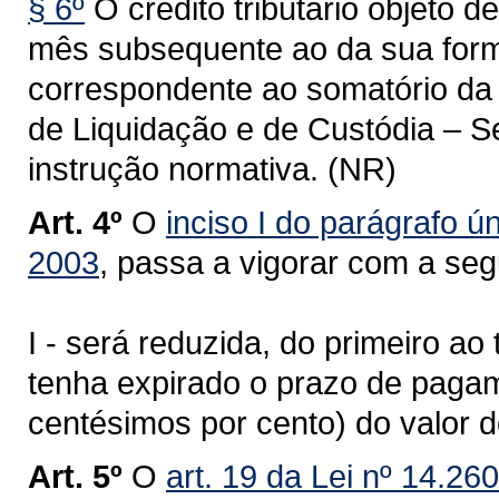
§ 6º
O crédito tributário objeto d
mês subsequente ao da sua forma
correspondente ao somatório da 
de Liquidação e de Custódia – Se
instrução normativa. (NR)
Art. 4º
O
inciso I do parágrafo ún
2003
, passa a vigorar com a seg
I - será reduzida, do primeiro ao
tenha expirado o prazo de pagame
centésimos por cento) do valor d
Art. 5º
O
art. 19 da Lei nº 14.26