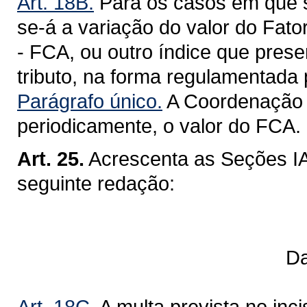
Art. 18B.
Para os casos em que se 
se-á a variação do valor do Fat
- FCA, ou outro índice que pres
tributo, na forma regulamentada 
Parágrafo único.
A Coordenação d
periodicamente, o valor do FCA.
Art. 25.
Acrescenta as Seções IA
seguinte redação:
Da Redução d
Art. 18C.
A multa prevista no inci