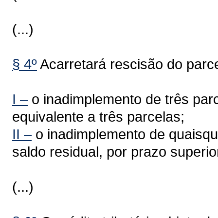
(...)
§ 4º
Acarretará rescisão do parc
I –
o inadimplemento de três parc
equivalente a três parcelas;
II –
o inadimplemento de quaisque
saldo residual, por prazo superio
(...)