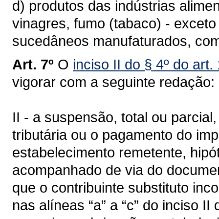
d) produtos das indústrias alimen
vinagres, fumo (tabaco) - exceto
sucedâneos manufaturados, co
Art. 7º
O
inciso II do § 4º do art
vigorar com a seguinte redação:
II - a suspensão, total ou parcia
tributária ou o pagamento do im
estabelecimento remetente, hipó
acompanhado de via do document
que o contribuinte substituto in
nas alíneas “a” a “c” do inciso II