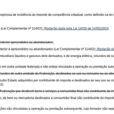
xpressa de incidência do imposto de competência estadual, como definido na lei 
 (Lei Complementar nº 114/02);
(Redação dada pela Lei 14050 de 14/05/2003)
 exterior apreendidos ou abandonados;
xterior e apreendidos ou abandonados (Lei Complementar nº 114/02);
(Redação da
 combustíveis líquidos e gasosos dele derivados, e de energia elétrica, oriundos de
ciado em outra unidade federada e não esteja vinculada a operação ou prestação su
oriundos de outra unidade da Federação, destinados ao uso ou consumo ou ao ati
outro Estado adquiridos por contribuinte do imposto e destinados ao seu uso ou 
24)
Federação que destinem bens e serviços a consumidor final não contribuinte do im
o, de bem ou mercadoria destinados a consumidor final não contribuinte do impost
stações não vinculadas a operação ou prestação subsequente, cujo tomador não seja