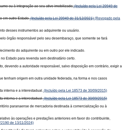
sumo ou à integração ao seu ativo imobilizado;
(Incluído pela Lei 20949 de
do em outro Estado.
(Incluído pela Lei 20949 de 31/12/2021)
(Revogado pela
nto desses instrumentos ao adquirente ou usuário.
a pelo órgão responsável pelo seu desembaraço, que somente se fará
elecimento do adquirente ou em outro por ele indicado.
no Estado para revenda sem destinatário certo.
, devendo a autoridade responsável, salvo disposição em contrário, exigir a
 que tenham origem em outra unidade federada, na forma e nos casos
 interna e a interestadual.
(Incluído pela Lei 18573 de 30/09/2015)
 interna e a interestadual.
(Incluído pela Lei 18573 de 30/09/2015)
rritório paranaense de mercadoria destinada à comercialização ou à
lativo às operações e prestações anteriores em favor do contribuinte,
 22190 de 13/11/2024)