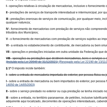
I -
operações relativas à circulação de mercadorias, inclusive o fornecimento
II -
prestações de serviços de transporte interestadual e intermunicipal, por q
III -
prestações onerosas de serviços de comunicação, por qualquer meio, incl
qualquer natureza;
IV -
fornecimento de mercadorias com prestação de serviços não compreend
tributária dos Municípios;
V -
o fornecimento de mercadorias com prestação de serviços sujeitos ao impo
VI -
a entrada no estabelecimento de contribuinte, de mercadoria ou bem ori
VII -
operações e prestações iniciadas em outra unidade da Federação que des
VIII -
operações ou prestações que destinem mercadorias, bens e serviços a con
(Incluído pela Lei 20949 de 31/12/2021)
(Revogado pela Lei 22190 de 13/11/
§ 1º
O imposto incide também:
I -
sobre a entrada de mercadoria importada do exterior, por pessoa física ou
I -
sobre a entrada de mercadoria ou bem importados do exterior, por pessoa fí
14050 de 14/05/2003)
II -
sobre o serviço prestado no exterior ou cuja prestação se tenha iniciado no 
III -
sobre a entrada, no território paranaense, de petróleo, inclusive lubrific
adquirente aqui localizado, decorrentes de operações interestaduais, cabend