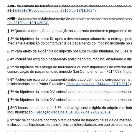
XVII -
da entrada no território do Estado de bem ou mercadoria oriundos de ou
31/12/2021)
(Revogado pela Lei 22190 de 13/11/2024)
XVIII -
da saída, de estabelecimento de contribuinte, de bem ou mercadoria de
Lei 22190 de 13/11/2024)
§ 1º
Quando a operação ou prestação for realizada mediante o pagamento de f
§ 2º
Na hipótese do inciso IX, após o desembaraço aduaneiro, a entrega, pel
mediante a exibição do comprovante de pagamento do imposto incidente no a
§ 3º
Para efeito de exigência do imposto por substituição tributária, inclui-
§ 4º
Poderá ser exigido o pagamento antecipado do imposto, observado o dis
§ 5º
Na hipótese de entrega de mercadoria ou bem importados do exterior ant
comprovação do pagamento do imposto (Lei Complementar nº 114/02).
(Inclu
§ 6º
Poderá ser exigido o pagamento antecipado do imposto correspondente à 
estabelecidos pelo Poder Executivo.
(Incluído pela Lei 17444 de 27/12/2012)
§ 7º
Na hipótese do inciso XV, caberá ao remetente ou ao prestador a responsa
§ 7º
Na hipótese do inciso XV, caberá ao remetente ou ao prestador a responsa
§ 8º
O imposto de que trata o § 6º deste artigo será exigido do adquirente,
industrialização.
(Redação dada pela Lei 18879 de 27/09/2016)
§ 9º
Não se considera ocorrido o fato gerador do imposto na saída de mercado
inclusive nas hipóteses de transferências interestaduais em que os créditos