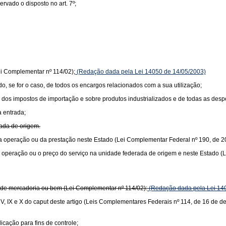
vado o disposto no art. 7º;
ei Complementar nº 114/02);
(Redação dada pela Lei 14050 de 14/05/2003)
ido, se for o caso, de todos os encargos relacionados com a sua utilização;
lor dos impostos de importação e sobre produtos industrializados e de todas as de
a entrada;
rada de origem.
or da operação ou da prestação neste Estado (Lei Complementar Federal nº 190, de 2
r da operação ou o preço do serviço na unidade federada de origem e neste Estado 
or de mercadoria ou bem (Lei Complementar nº 114/02):
(Redação dada pela Lei 14
s V, IX e X do caput deste artigo (Leis Complementares Federais nº 114, de 16 de 
icação para fins de controle;