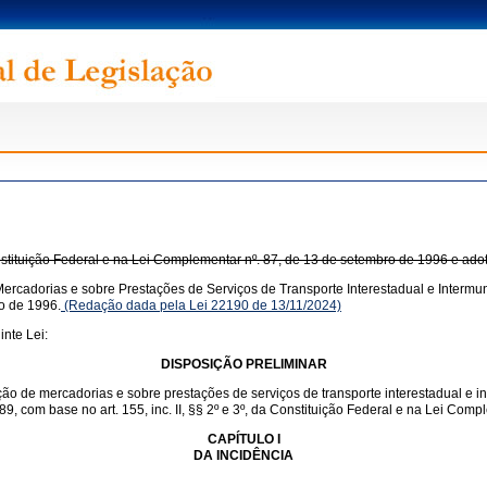
onstituição Federal e na Lei Complementar nº. 87, de 13 de setembro de 1996 e ado
ercadorias e sobre Prestações de Serviços de Transporte Interestadual e Intermun
o de 1996.
(Redação dada pela Lei 22190 de 13/11/2024)
nte Lei:
DISPOSIÇÃO PRELIMINAR
ação de mercadorias e sobre prestações de serviços de transporte interestadual e 
1989, com base no art. 155, inc. II, §§ 2º e 3º, da Constituição Federal e na Lei Co
CAPÍTULO I
DA INCIDÊNCIA