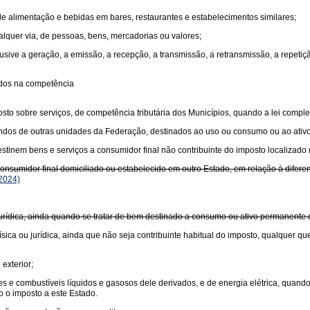
 de alimentação e bebidas em bares, restaurantes e estabelecimentos similares;
ualquer via, de pessoas, bens, mercadorias ou valores;
usive a geração, a emissão, a recepção, a transmissão, a retransmissão, a repet
idos na competência
sto sobre serviços, de competência tributária dos Municípios, quando a lei comple
undos de outras unidades da Federação, destinados ao uso ou consumo ou ao ativ
tinem bens e serviços a consumidor final não contribuinte do imposto localizado 
sumidor final domiciliado ou estabelecido em outro Estado, em relação à diferença
2024)
 jurídica, ainda quando se tratar de bem destinado a consumo ou ativo permanente
sica ou jurídica, ainda que não seja contribuinte habitual do imposto, qualquer qu
exterior;
antes e combustíveis líquidos e gasosos dele derivados, e de energia elétrica, quan
o o imposto a este Estado.