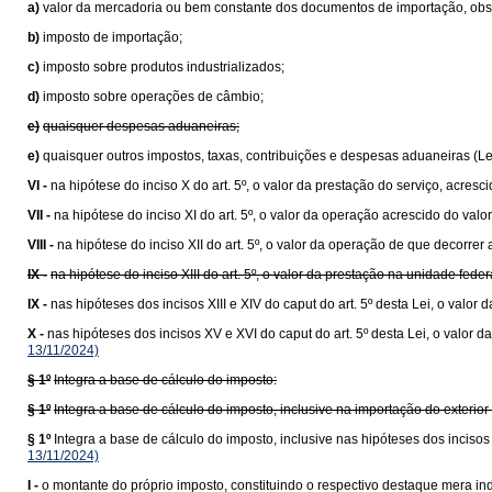
a)
valor da mercadoria ou bem constante dos documentos de importação, obser
b)
imposto de importação;
c)
imposto sobre produtos industrializados;
d)
imposto sobre operações de câmbio;
e)
quaisquer despesas aduaneiras;
e)
quaisquer outros impostos, taxas, contribuições e despesas aduaneiras (L
VI -
na hipótese do inciso X do art. 5º, o valor da prestação do serviço, acresc
VII -
na hipótese do inciso XI do art. 5º, o valor da operação acrescido do va
VIII -
na hipótese do inciso XII do art. 5º, o valor da operação de que decorrer 
IX -
na hipótese do inciso XIII do art. 5º, o valor da prestação na unidade fede
IX -
nas hipóteses dos incisos XIII e XIV do caput do art. 5º desta Lei, o val
X -
nas hipóteses dos incisos XV e XVI do caput do art. 5º desta Lei, o valo
13/11/2024)
§ 1º
Integra a base de cálculo do imposto:
§ 1º
Integra a base de cálculo do imposto, inclusive na importação do exteri
§ 1º
Integra a base de cálculo do imposto, inclusive nas hipóteses dos inciso
13/11/2024)
I -
o montante do próprio imposto, constituindo o respectivo destaque mera ind