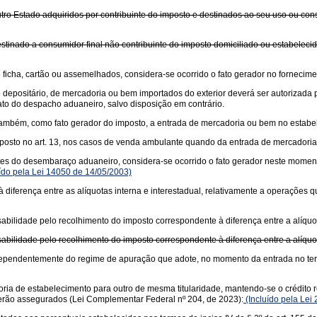
tro Estado adquiridos por contribuinte do imposto e destinados ao seu uso ou con
stinado a consumidor final não contribuinte do imposto domiciliado ou estabeleci
icha, cartão ou assemelhados, considera-se ocorrido o fato gerador no fornecime
o depositário, de mercadoria ou bem importados do exterior deverá ser autorizad
to do despacho aduaneiro, salvo disposição em contrário.
se, também, como fato gerador do imposto, a entrada de mercadoria ou bem no estab
posto no art. 13, nos casos de venda ambulante quando da entrada de mercadoria 
es do desembaraço aduaneiro, considera-se ocorrido o fato gerador neste momento
ído pela Lei 14050 de 14/05/2003)
diferença entre as alíquotas interna e interestadual, relativamente a operações
bilidade pelo recolhimento do imposto correspondente à diferença entre a alíquota
bilidade pelo recolhimento do imposto correspondente à diferença entre a alíquota
 independentemente do regime de apuração que adote, no momento da entrada no te
ria de estabelecimento para outro de mesma titularidade, mantendo-se o crédito re
 serão assegurados (Lei Complementar Federal nº 204, de 2023):
(Incluído pela Lei