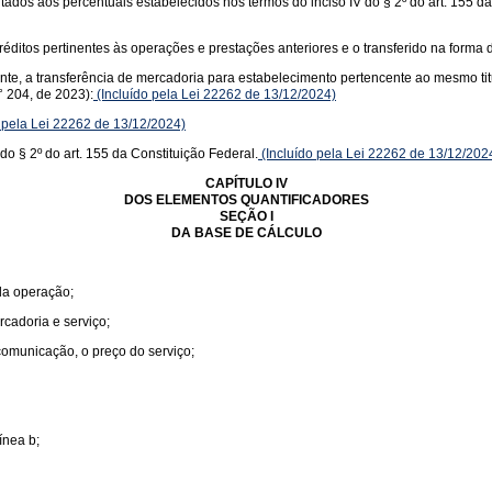
itados aos percentuais estabelecidos nos termos do inciso IV do § 2º do art. 155 d
éditos pertinentes às operações e prestações anteriores e o transferido na forma d
uinte, a transferência de mercadoria para estabelecimento pertencente ao mesmo ti
 204, de 2023):
(Incluído pela Lei 22262 de 13/12/2024)
 pela Lei 22262 de 13/12/2024)
do § 2º do art. 155 da Constituição Federal.
(Incluído pela Lei 22262 de 13/12/202
CAPÍTULO IV
DOS ELEMENTOS QUANTIFICADORES
SEÇÃO I
DA BASE DE CÁLCULO
 da operação;
rcadoria e serviço;
 comunicação, o preço do serviço;
ínea b;