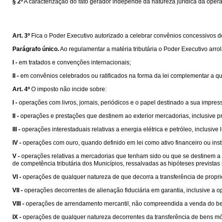
§ 2º
A caracterização do fato gerador independe da natureza jurídica da oper
Art. 3º
Fica o Poder Executivo autorizado a celebrar convênios concessivos de b
Parágrafo único.
Ao regulamentar a matéria tributária o Poder Executivo arro
I -
em tratados e convenções internacionais;
II -
em convênios celebrados ou ratificados na forma da lei complementar a que s
Art. 4º
O imposto não incide sobre:
I -
operações com livros, jornais, periódicos e o papel destinado a sua impres
II -
operações e prestações que destinem ao exterior mercadorias, inclusive pr
III -
operações interestaduais relativas a energia elétrica e petróleo, inclusiv
IV -
operações com ouro, quando definido em lei como ativo financeiro ou ins
V -
operações relativas a mercadorias que tenham sido ou que se destinem a se
de competência tributária dos Municípios, ressalvadas as hipóteses prevista
VI -
operações de qualquer natureza de que decorra a transferência de propri
VII -
operações decorrentes de alienação fiduciária em garantia, inclusive a
VIII -
operações de arrendamento mercantil, não compreendida a venda do be
IX -
operações de qualquer natureza decorrentes da transferência de bens mó