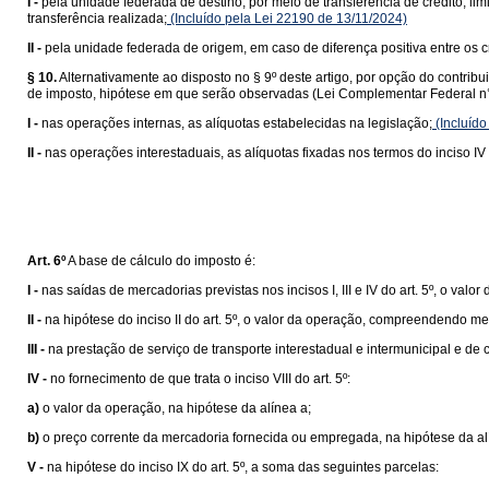
I -
pela unidade federada de destino, por meio de transferência de crédito, lim
transferência realizada;
(Incluído pela Lei 22190 de 13/11/2024)
II -
pela unidade federada de origem, em caso de diferença positiva entre os cr
§ 10.
Alternativamente ao disposto no § 9º deste artigo, por opção do contrib
de imposto, hipótese em que serão observadas (Lei Complementar Federal n°
I -
nas operações internas, as alíquotas estabelecidas na legislação;
(Incluído
II -
nas operações interestaduais, as alíquotas fixadas nos termos do inciso IV 
Art. 6º
A base de cálculo do imposto é:
I -
nas saídas de mercadorias previstas nos incisos I, III e IV do art. 5º, o valor
II -
na hipótese do inciso II do art. 5º, o valor da operação, compreendendo me
III -
na prestação de serviço de transporte interestadual e intermunicipal e de
IV -
no fornecimento de que trata o inciso VIII do art. 5º:
a)
o valor da operação, na hipótese da alínea a;
b)
o preço corrente da mercadoria fornecida ou empregada, na hipótese da al
V -
na hipótese do inciso IX do art. 5º, a soma das seguintes parcelas: