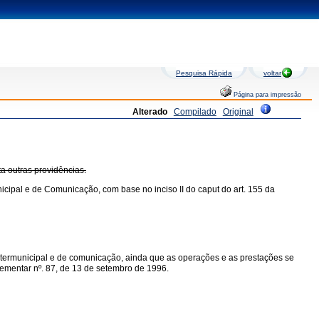
Pesquisa Rápida
voltar
Página para impressão
Alterado
Compilado
Original
ta outras providências.
icipal e de Comunicação, com base no inciso II do caput do art. 155 da
intermunicipal e de comunicação, ainda que as operações e as prestações se
mplementar nº. 87, de 13 de setembro de 1996.