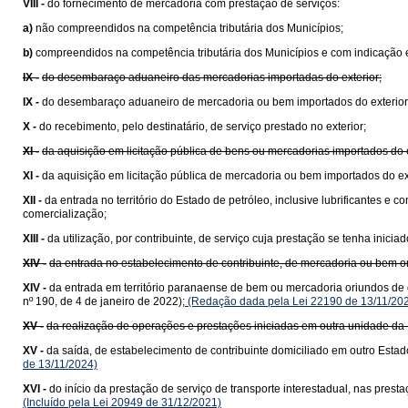
VIII -
do fornecimento de mercadoria com prestação de serviços:
a)
não compreendidos na competência tributária dos Municípios;
b)
compreendidos na competência tributária dos Municípios e com indicação e
IX -
do desembaraço aduaneiro das mercadorias importadas do exterior;
IX -
do desembaraço aduaneiro de mercadoria ou bem importados do exterior
X -
do recebimento, pelo destinatário, de serviço prestado no exterior;
XI -
da aquisição em licitação pública de bens ou mercadorias importados do
XI -
da aquisição em licitação pública de mercadoria ou bem importados do e
XII -
da entrada no território do Estado de petróleo, inclusive lubrificantes e
comercialização;
XIII -
da utilização, por contribuinte, de serviço cuja prestação se tenha ini
XIV -
da entrada no estabelecimento de contribuinte, de mercadoria ou bem 
XIV -
da entrada em território paranaense de bem ou mercadoria oriundos de 
nº 190, de 4 de janeiro de 2022);
(Redação dada pela Lei 22190 de 13/11/20
XV -
da realização de operações e prestações iniciadas em outra unidade da 
XV -
da saída, de estabelecimento de contribuinte domiciliado em outro Estad
de 13/11/2024)
XVI -
do início da prestação de serviço de transporte interestadual, nas pre
(Incluído pela Lei 20949 de 31/12/2021)