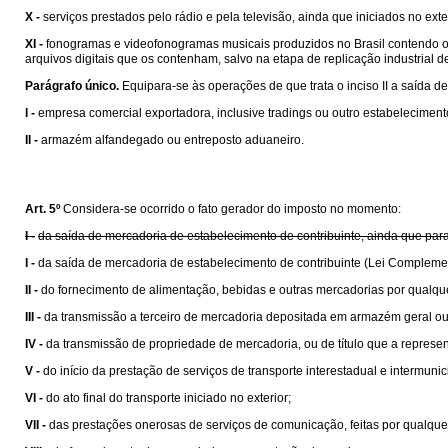
X -
serviços prestados pelo rádio e pela televisão, ainda que iniciados no exte
XI -
fonogramas e videofonogramas musicais produzidos no Brasil contendo obra
arquivos digitais que os contenham, salvo na etapa de replicação industrial de 
Parágrafo único.
Equipara-se às operações de que trata o inciso II a saída de
I -
empresa comercial exportadora, inclusive tradings ou outro estabelecime
II -
armazém alfandegado ou entreposto aduaneiro.
Art. 5º
Considera-se ocorrido o fato gerador do imposto no momento:
I -
da saída de mercadoria de estabelecimento de contribuinte, ainda que para
I -
da saída de mercadoria de estabelecimento de contribuinte (Lei Compleme
II -
do fornecimento de alimentação, bebidas e outras mercadorias por qualqu
III -
da transmissão a terceiro de mercadoria depositada em armazém geral ou
IV -
da transmissão de propriedade de mercadoria, ou de título que a represen
V -
do início da prestação de serviços de transporte interestadual e intermunic
VI -
do ato final do transporte iniciado no exterior;
VII -
das prestações onerosas de serviços de comunicação, feitas por qualquer