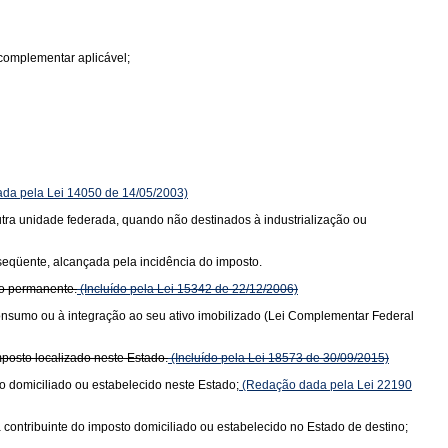
complementar aplicável;
da pela Lei 14050 de 14/05/2003)
 outra unidade federada, quando não destinados à industrialização ou
bseqüente, alcançada pela incidência do imposto.
vo permanente.
(Incluído pela Lei 15342 de 22/12/2006)
consumo ou à integração ao seu ativo imobilizado (Lei Complementar Federal
posto localizado neste Estado.
(Incluído pela Lei 18573 de 30/09/2015)
o domiciliado ou estabelecido neste Estado;
(Redação dada pela Lei 22190
 contribuinte do imposto domiciliado ou estabelecido no Estado de destino;