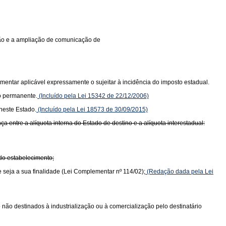
ição e a ampliação de comunicação de
mentar aplicável expressamente o sujeitar à incidência do imposto estadual.
o permanente.
(Incluído pela Lei 15342 de 22/12/2006)
neste Estado.
(Incluído pela Lei 18573 de 30/09/2015)
 entre a alíquota interna do Estado de destino e a alíquota interestadual:
 do estabelecimento;
e seja a sua finalidade (Lei Complementar nº 114/02);
(Redação dada pela Lei
do não destinados à industrialização ou à comercialização pelo destinatário