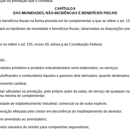
ação ou prestação que o constitua.
CAPÍTULO II
DAS IMUNIDADES, NÃO-INCIDÊNCIAS E BENEFÍCIOS FISCAIS
enefícios fiscais na forma prevista em lei complementar a que se refere o art. 155,
lará as hipóteses de imunidade e benefícios fiscais, observadas as disposições pre
e refere o art. 155, inciso XII, alínea g da Constituição Federal.
são;
odutos primários e produtos industrializados semi-elaborados, ou serviços;
e lubrificantes e combustíveis líquidos e gasosos dele derivados, quando destinados
trumento cambial;
r utilizadas na prestação, pelo próprio autor da saída, de serviço de qualquer n
s na mesma lei complementar;
edade de estabelecimento industrial, comercial ou de outra espécie;
 operação efetuada pelo credor em decorrência do inadimplemento do devedor;
m arrendado ao arrendatário;
veis salvados de sinistro para companhias seguradoras;