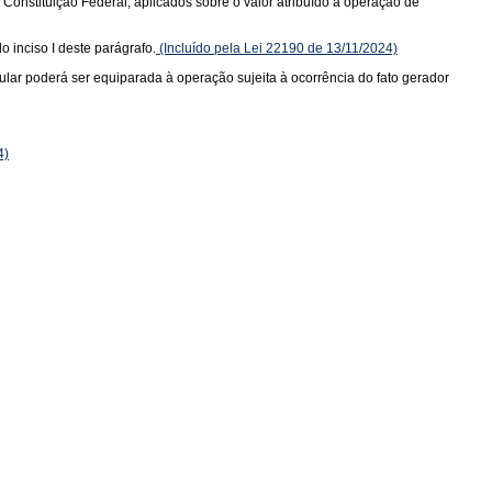
a Constituição Federal, aplicados sobre o valor atribuído à operação de
o inciso I deste parágrafo.
(Incluído pela Lei 22190 de 13/11/2024)
tular poderá ser equiparada à operação sujeita à ocorrência do fato gerador
4)