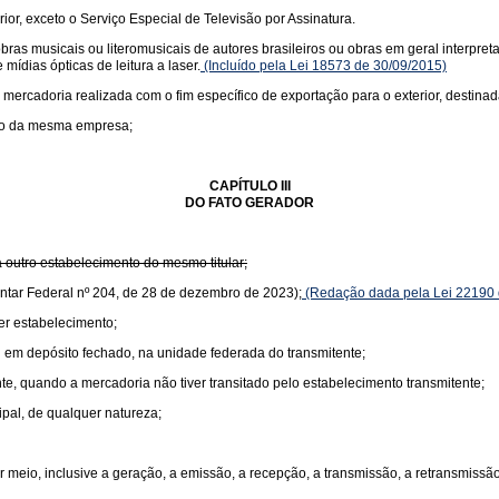
rior, exceto o Serviço Especial de Televisão por Assinatura.
s musicais ou literomusicais de autores brasileiros ou obras em geral interpretad
mídias ópticas de leitura a laser.
(Incluído pela Lei 18573 de 30/09/2015)
 mercadoria realizada com o fim específico de exportação para o exterior, destinad
nto da mesma empresa;
CAPÍTULO III
DO FATO GERADOR
 outro estabelecimento do mesmo titular;
ntar Federal nº 204, de 28 de dezembro de 2023);
(Redação dada pela Lei 22190 
er estabelecimento;
 em depósito fechado, na unidade federada do transmitente;
te, quando a mercadoria não tiver transitado pelo estabelecimento transmitente;
ipal, de qualquer natureza;
 meio, inclusive a geração, a emissão, a recepção, a transmissão, a retransmiss