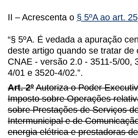
II – Acrescenta o
§ 5ºA ao art. 25
“§ 5ºA. É vedada a apuração cent
deste artigo quando se tratar de
CNAE - versão 2.0 - 3511-5/00, 
4/01 e 3520-4/02.”.
Art. 2º
Autoriza o Poder Executi
Imposto sobre Operações relativ
sobre Prestações de Serviços de
Intermunicipal e de Comunicaçã
energia elétrica e prestadoras 