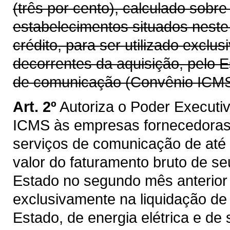
(três por cento), calculado sobr
estabelecimentos situados neste
crédito, para ser utilizado exclu
decorrentes da aquisição, pelo E
de comunicação (Convênio ICMS 
Art. 2º
Autoriza o Poder Executi
ICMS às empresas fornecedoras d
serviços de comunicação de até 
valor do faturamento bruto de s
Estado no segundo mês anterior a
exclusivamente na liquidação de 
Estado, de energia elétrica e d