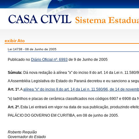
exibir Ato
Lei 14738 - 08 de Junho de 2005
Publicado no
Diário Oficial nº. 6993
de 9 de Junho de 2005
Súmula:
Dá nova redação à alínea "x" do inciso II do art. 14 da Lei n. 11.58
A Assembléia Legislativa do Estado do Paraná decretou e eu sanciono a segui
Art. 1º.
A
alínea "x" do inciso II do art. 14 da Lei n. 11.580/96, de 14 de nove
"x) ladrilhos e placas de cerâmica classificados nos códigos 6907 e 6908 da
Art. 2º.
Esta Lei entrará em vigor na data de sua publicação, produzindo efeito
PALÁCIO DO GOVERNO EM CURITIBA, em 08 de junho de 2005.
Roberto Requião
Governador do Estado