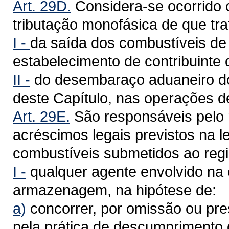
Art. 29D.
Considera-se ocorrido o
tributação monofásica de que tr
I -
da saída dos combustíveis de q
estabelecimento de contribuinte d
II -
do desembaraço aduaneiro dos
deste Capítulo, nas operações d
Art. 29E.
São responsáveis pelo 
acréscimos legais previstos na 
combustíveis submetidos ao regi
I -
qualquer agente envolvido na 
armazenagem, na hipótese de:
a)
concorrer, por omissão ou pre
pela prática de descumprimento d