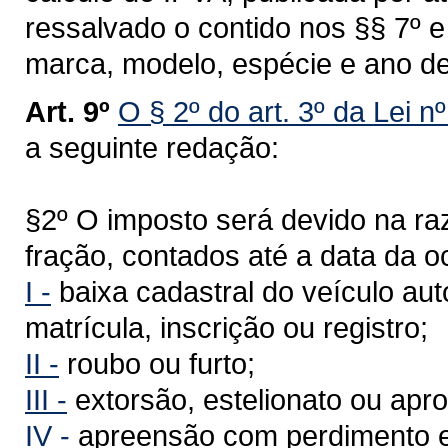
ressalvado o contido nos §§ 7º 
marca, modelo, espécie e ano de
Art. 9º
O § 2º do art. 3º da Lei n
a seguinte redação:
§2º O imposto será devido na r
fração, contados até a data da o
I -
baixa cadastral do veículo au
matrícula, inscrição ou registro;
II -
roubo ou furto;
III -
extorsão, estelionato ou apro
IV -
apreensão com perdimento e