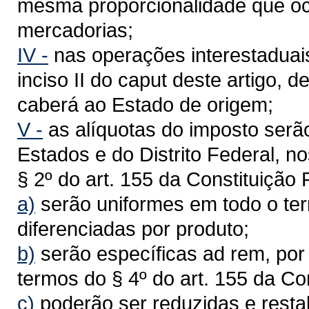
mesma proporcionalidade que o
mercadorias;
IV -
nas operações interestaduai
inciso II do caput deste artigo, 
caberá ao Estado de origem;
V -
as alíquotas do imposto serã
Estados e do Distrito Federal, no
§ 2º do art. 155 da Constituição
a)
serão uniformes em todo o terr
diferenciadas por produto;
b)
serão específicas ad rem, por
termos do § 4º do art. 155 da Co
c)
poderão ser reduzidas e rest