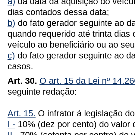
a)
da data da aquisição do veícul
dias contados dessa data;
b)
do fato gerador seguinte ao da
quando requerido até trinta dias
veículo ao beneficiário ou ao seu
c)
do fato gerador seguinte ao d
casos.
Art. 30.
O art. 15 da Lei nº 14.2
seguinte redação:
Art. 15.
O infrator à legislação do
I -
10% (dez por cento) do valor 
II -
70% (setenta por centro) do v