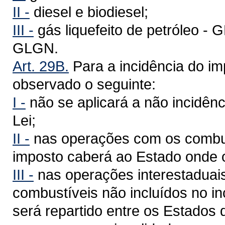
II -
diesel e biodiesel;
III -
gás liquefeito de petróleo - G
GLGN.
Art. 29B.
Para a incidência do im
observado o seguinte:
I -
não se aplicará a não incidência
Lei;
II -
nas operações com os combust
imposto caberá ao Estado onde 
III -
nas operações interestaduais
combustíveis não incluídos no inc
será repartido entre os Estados