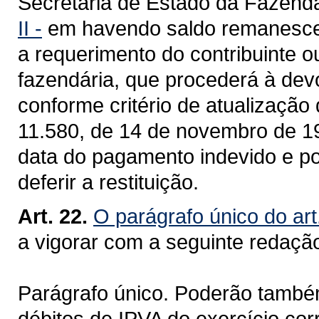
Secretaria de Estado da Fazend
II -
em havendo saldo remanescente
a requerimento do contribuinte o
fazendária, que procederá à dev
conforme critério de atualização 
11.580, de 14 de novembro de 19
data do pagamento indevido e po
deferir a restituição.
Art. 22.
O parágrafo único do art
a vigorar com a seguinte redaçã
Parágrafo único. Poderão também 
débitos de IPVA do exercício cor