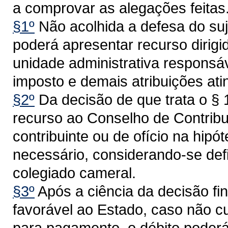
a comprovar as alegações feitas
§1º
Não acolhida a defesa do suj
poderá apresentar recurso dirigi
unidade administrativa responsá
imposto e demais atribuições ati
§2º
Da decisão de que trata o § 
recurso ao Conselho de Contribu
contribuinte ou de ofício na hip
necessário, considerando-se defi
colegiado cameral.
§3º
Após a ciência da decisão fin
favorável ao Estado, caso não c
para pagamento, o débito poderá 