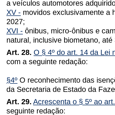
a veículos automotores adquirid
XV -
movidos exclusivamente a h
2027;
XVI -
ônibus, micro-ônibus e ca
natural, inclusive biometano, at
Art. 28.
O § 4º do art. 14 da Lei
com a seguinte redação:
§4º
O reconhecimento das isençõ
da Secretaria de Estado da Faz
Art. 29.
Acrescenta o § 5º ao art
seguinte redação: