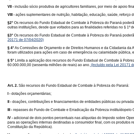
VII -
inclusão sócio produtiva de agricultores familiares, por meio de apoio fin
VIII -
ações suplementares de nutrição, habitação, educação, saúde, reforço de
§2°
Os recursos do Fundo Estadual de Combate à Pobreza do Paraná poderão ai
outras instituições, desde que voltados para as finalidades referidas no § 1º de
§3°
Os recursos do Fundo Estadual de Combate à Pobreza do Paraná poderão 
20171 de 07/04/2020)
§ 4°
As Comissões de Orçamento e de Direitos Humanos e da Cidadania da As
foram utilizados para ações em caso de emergência ou calamidade pública, e
§ 5°
Limita a aplicação dos recursos do Fundo Estadual de Combate à Pobreza d
60.000.000,00 (sessenta milhões de reais) ao ano.
(Incluído pela Lei 20171 
Art. 2.
São recursos do Fundo Estadual de Combate à Pobreza do Paraná:
I -
dotações orçamentárias;
II -
doações, contribuições e financiamentos de entidades públicas ou privadas
III -
repasses do Fundo de Combate e Erradicação da Pobreza instituídopelo 
IV -
adicional de dois pontos percentuais nas alíquotas do Imposto sobre Ope
para as operações internas destinadas a consumidor final, com os produtos re
Constituição da República).