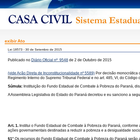
exibir Ato
Lei 18573 - 30 de Setembro de 2015
Publicado no
Diário Oficial nº. 9548
de 2 de Outubro de 2015
(vide Ação Direta de Inconstitucionalidade nº 5589)
Por decisão monocrática d
Regimento Interno do Supremo Tribunal Federal e no art. 485, VI, do Código 
Súmula:
Instituição do Fundo Estadual de Combate à Pobreza do Paraná, di
A Assembleia Legislativa do Estado do Paraná decretou e eu sanciono a segui
Art. 1.
Institui o Fundo Estadual de Combate à Pobreza do Paraná, conforme ar
ações governamentais destinadas a reduzir a pobreza e a desigualdade social
§1°
Os recursos do Fundo Estadual de Combate à Pobreza do Paraná serão a