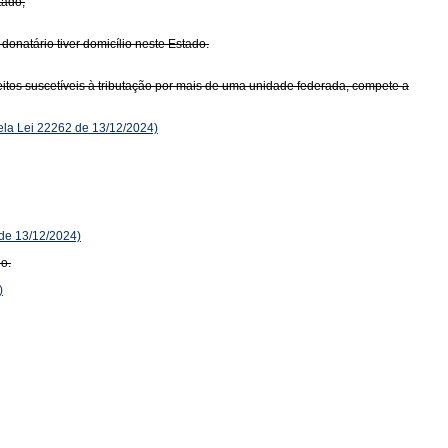
tado;
donatário tiver domicílio neste Estado.
itos suscetíveis à tributação por mais de uma unidade federada, compete a
la Lei 22262 de 13/12/2024)
 de 13/12/2024)
io.
)