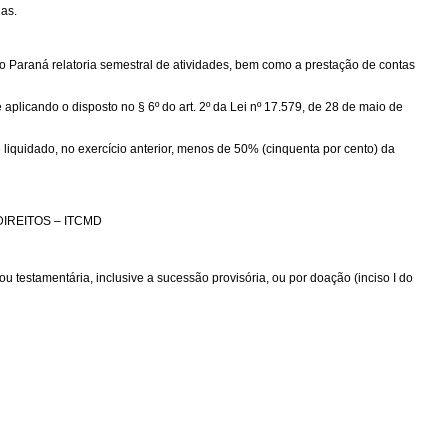
as.
araná relatoria semestral de atividades, bem como a prestação de contas
licando o disposto no § 6º do art. 2º da Lei nº 17.579, de 28 de maio de
quidado, no exercício anterior, menos de 50% (cinquenta por cento) da
IREITOS – ITCMD
 testamentária, inclusive a sucessão provisória, ou por doação (inciso I do