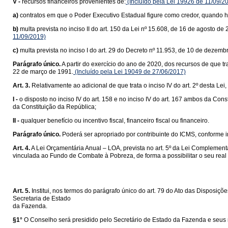
V -
recursos financeiros provenientes de:
(Incluído pela Lei 19926 de 11/09/2
a)
contratos em que o Poder Executivo Estadual figure como credor, quando 
b)
multa prevista no inciso II do art. 150 da Lei nº 15.608, de 16 de agosto 
11/09/2019)
c)
multa prevista no inciso I do art. 29 do Decreto nº 11.953, de 10 de dezemb
Parágrafo único.
A partir do exercício do ano de 2020, dos recursos de que tr
22 de março de 1991.
(Incluído pela Lei 19049 de 27/06/2017)
Art. 3.
Relativamente ao adicional de que trata o inciso IV do art. 2º desta Lei,
I -
o disposto no inciso IV do art. 158 e no inciso IV do art. 167 ambos da C
da Constituição da República;
II -
qualquer benefício ou incentivo fiscal, financeiro fiscal ou financeiro.
Parágrafo único.
Poderá ser apropriado por contribuinte do ICMS, conforme inc
Art. 4.
A Lei Orçamentária Anual – LOA, prevista no art. 5º da Lei Complement
vinculada ao Fundo de Combate à Pobreza, de forma a possibilitar o seu re
Art. 5.
Institui, nos termos do parágrafo único do art. 79 do Ato das Dispos
Secretaria de Estado
da Fazenda.
§1°
O Conselho será presidido pelo Secretário de Estado da Fazenda e seus