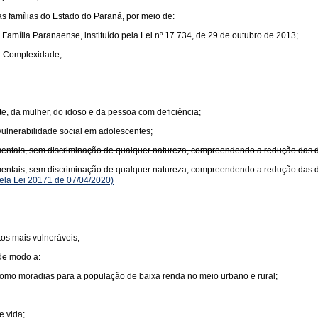
as famílias do Estado do Paraná, por meio de:
 Família Paranaense, instituído pela Lei nº 17.734, de 29 de outubro de 2013;
a Complexidade;
nte, da mulher, do idoso e da pessoa com deficiência;
vulnerabilidade social em adolescentes;
entais, sem discriminação de qualquer natureza, compreendendo a redução das de
mentais, sem discriminação de qualquer natureza, compreendendo a redução das d
la Lei 20171 de 07/04/2020)
os mais vulneráveis;
 de modo a:
como moradias para a população de baixa renda no meio urbano e rural;
e vida;