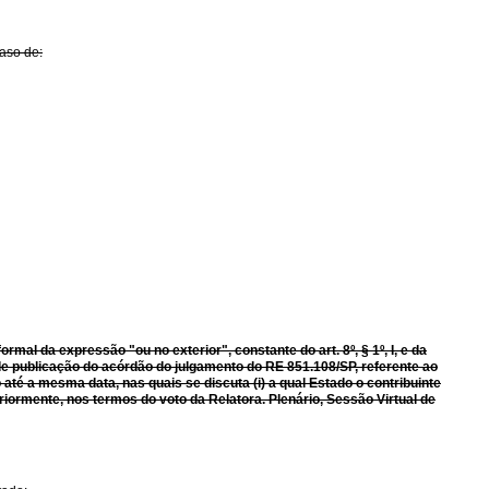
caso de:
formal da expressão "ou no exterior", constante do art.
8º, § 1º, I, e da
a de publicação do acórdão do julgamento do RE 851.108/SP, referente ao
até a mesma data, nas quais se discuta (i) a qual Estado o contribuinte
riormente, nos termos do voto da Relatora. Plenário, Sessão Virtual
de