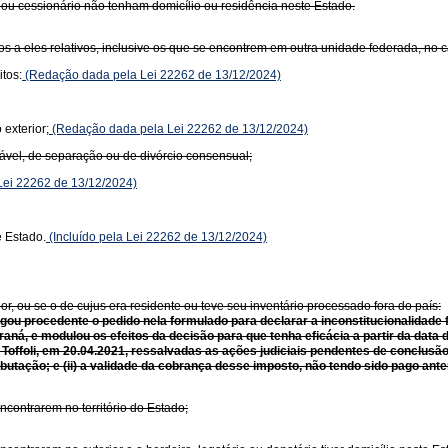
ou cessionário não tenham domicílio ou residência neste Estado.
tos a eles relativos, inclusive os que se encontrem em outra unidade federada, no 
itos:
(Redação dada pela Lei 22262 de 13/12/2024)
exterior;
(Redação dada pela Lei 22262 de 13/12/2024)
igável, de separação ou de divórcio consensual;
ei 22262 de 13/12/2024)
e Estado.
(Incluído pela Lei 22262 de 13/12/2024)
or, ou se o de cujus era residente ou teve seu inventário processado fora do país:
lgou procedente o pedido nela formulado para declarar a inconstitucionalidade 
 Paraná, e modulou os efeitos da decisão para que tenha eficácia a partir da dat
 Toffoli, em 20.04.2021, ressalvadas as ações judiciais pendentes de conclusão 
utação; e (ii) a validade da cobrança desse imposto, não tendo sido pago ante
ncontrarem no território do Estado;