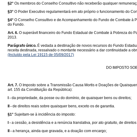
§2°
Os membros do Conselho Consultivo não receberão qualquer remuneração,
§3°
O Poder Executivo regulamentará em ato próprio o funcionamento do Co
§4°
O Conselho Consultivo e de Acompanhamento do Fundo de Combate à Pobr
do Fundo.
Art. 6.
O superávit financeiro do Fundo Estadual de Combate à Pobreza do Par
2013.
Parágrafo único.
É vedada a destinação de novos recursos do Fundo Estadua
receita destinada, ressalvado o montante necessário a dar continuidade a o
(Incluído pela Lei 19115 de 05/09/2017)
DO IMPOSTO SOB
Art. 7.
O Imposto sobre a Transmissão Causa Mortis e Doações de Quaisquer Ben
art. 155 da Constituição da República):
I -
da propriedade, da posse ou do domínio, de quaisquer bens ou direitos;
II -
de direitos reais sobre quaisquer bens, exceto os de garantia.
§1°
Sujeitam-se à incidência do imposto:
I -
a cessão, a desistência e a renúncia translativa, por ato gratuito, de direitos
II -
a herança, ainda que gravada, e a doação com encargo;