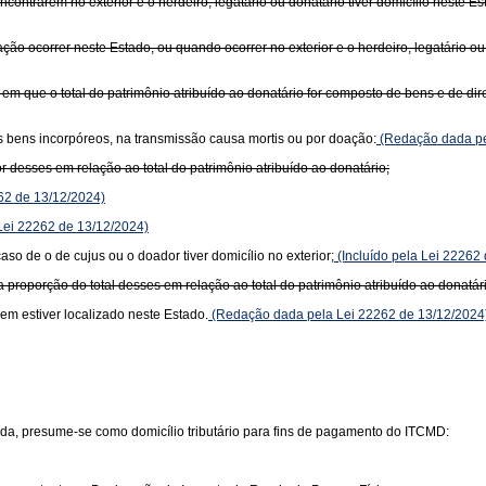
contrarem no exterior e o herdeiro, legatário ou donatário tiver domicílio neste Es
ão ocorrer neste Estado, ou quando ocorrer no exterior e o herdeiro, legatário ou 
 que o total do patrimônio atribuído ao donatário for composto de bens e de dire
ros bens incorpóreos, na transmissão causa mortis ou por doação:
(Redação dada pe
r desses em relação ao total do patrimônio atribuído ao donatário;
62 de 13/12/2024)
 Lei 22262 de 13/12/2024)
aso de o de cujus ou o doador tiver domicílio no exterior;
(Incluído pela Lei 22262
a proporção do total desses em relação ao total do patrimônio atribuído ao donatár
bem estiver localizado neste Estado.
(Redação dada pela Lei 22262 de 13/12/2024
da, presume-se como domicílio tributário para fins de pagamento do ITCMD: