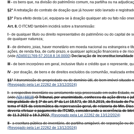
III -
os bens que, na divisão do patrimônio comum, na partilha ou na adjudica
§2°
A retratação do contrato de doação que já houver sido lavrado e registr
§3°
Para efeito desta Lei, equipara-se à doação qualquer ato ou fato não one
Art. 8.
O ITCMD também incidirá sobre a transmissão:
I -
de qualquer título ou direito representativo do patrimônio ou do capital de 
de qualquer natureza;
II -
de dinheiro, joias, haver monetário em moeda nacional ou estrangeira e tí
ações, de renda fixa, de curto prazo, e qualquer aplicação financeira e de ri
(vide
ADI/0011769-57.2018.8.16.0000
)
Declaração de inconstitucionalidade
III -
de bem incorpóreo em geral, inclusive título e crédito que o represente, qu
IV -
por doação, de bens e de direitos excluídos da comunhão, realizada entr
§1°
A transmissão de propriedade ou de domínio útil, de bem imóvel situado nes
(Revogado pela Lei 22262 de 13/12/2024)
I -
o respectivo inventário ou arrolamento seja processado em outro Estado, no 
(vide
ADI / 6818
)
O Tribunal, por unanimidade, conheceu da ação direta e ju
integralidade do § 3º do art. 8º da Lei 18.573, de 30.9.2015, do Estado do
tema nº 825 da sistemática da repercussão geral, de relatoria do Min. Dias
deveria efetuar o pagamento do ITCMD, considerando a ocorrência de bitrib
de 11.3.2022 a 18.3.2022.
(Revogado pela Lei 22262 de 13/12/2024)
II -
a escritura pública de inventário, de partilha amigável, de separação ou d
(Revogado pela Lei 22262 de 13/12/2024)