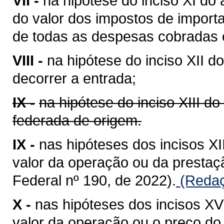
VII -
na hipótese do inciso XI do 
do valor dos impostos de importa
de todas as despesas cobradas o
VIII -
na hipótese do inciso XII do
decorrer a entrada;
IX -
na hipótese do inciso XIII do
federada de origem.
IX -
nas hipóteses dos incisos XII
valor da operação ou da presta
Federal nº 190, de 2022).
(Redaç
X -
nas hipóteses dos incisos XV 
valor da operação ou o preço do