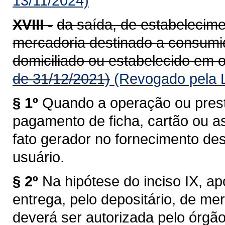
13/11/2024)
XVIII -
da saída, de estabelecime
mercadoria destinado a consumido
domiciliado ou estabelecido em o
de 31/12/2021)
(Revogado pela L
§ 1º
Quando a operação ou prest
pagamento de ficha, cartão ou a
fato gerador no fornecimento de
usuário.
§ 2º
Na hipótese do inciso IX, a
entrega, pelo depositário, de me
deverá ser autorizada pelo órgã