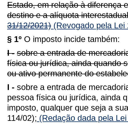
Estado, em relação à diferença e
destino e a alíquota interestadual
31/12/2021)
(Revogado pela Lei 
§ 1º
O imposto incide também:
I -
sobre a entrada de mercadoria
física ou jurídica, ainda quando
ou ativo permanente do estabele
I -
sobre a entrada de mercadoria
pessoa física ou jurídica, ainda 
imposto, qualquer que seja a sua
114/02);
(Redação dada pela Lei