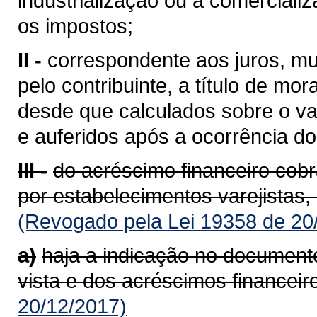
industrialização ou à comerciali
os impostos;
II -
correspondente aos juros, mu
pelo contribuinte, a título de mor
desde que calculados sobre o va
e auferidos após a ocorrência do 
III -
do acréscimo financeiro cob
por estabelecimentos varejistas,
(Revogado pela Lei 19358 de 20
a)
haja a indicação no documento
vista e dos acréscimos financeir
20/12/2017)