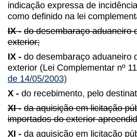
indicação expressa de incidênci
como definido na lei complementa
IX -
do desembaraço aduaneiro d
exterior;
IX -
do desembaraço aduaneiro 
exterior (Lei Complementar nº 11
de 14/05/2003)
X -
do recebimento, pelo destinat
XI -
da aquisição em licitação pú
importados do exterior apreend
XI -
da aquisição em licitação p