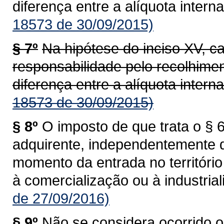
diferença entre a alíquota interna
18573 de 30/09/2015)
§ 7º
Na hipótese do inciso XV, c
responsabilidade pelo recolhime
diferença entre a alíquota interna
18573 de 30/09/2015)
§ 8º
O imposto de que trata o § 6
adquirente, independentemente 
momento da entrada no territóri
à comercialização ou à industrial
de 27/09/2016)
§ 9º
Não se considera ocorrido o