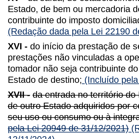
Estado, de bem ou mercadoria de
contribuinte do imposto domicili
(Redação dada pela Lei 22190 d
XVI -
do início da prestação de s
prestações não vinculadas a op
tomador não seja contribuinte do
Estado de destino;
(Incluído pel
XVII -
da entrada no território 
de outro Estado adquiridos por c
seu uso ou consumo ou à integra
pela Lei 20949 de 31/12/2021)
(R