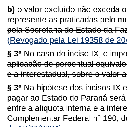
b)
o valor excluído não exceda o
represente as praticadas pelo m
pela Secretaria de Estado da Faz
(Revogado pela Lei 19358 de 20
§ 3º
No caso do inciso IX, o impo
aplicação do percentual equivalen
e a interestadual, sobre o valor al
§ 3º
Na hipótese dos incisos IX e
pagar ao Estado do Paraná será 
entre a alíquota interna e a intere
Complementar Federal nº 190, d