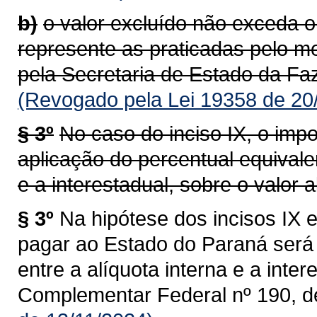
b)
o valor excluído não exceda o
represente as praticadas pelo m
pela Secretaria de Estado da Faz
(Revogado pela Lei 19358 de 20
§ 3º
No caso do inciso IX, o impo
aplicação do percentual equivalen
e a interestadual, sobre o valor al
§ 3º
Na hipótese dos incisos IX e
pagar ao Estado do Paraná será 
entre a alíquota interna e a intere
Complementar Federal nº 190, d