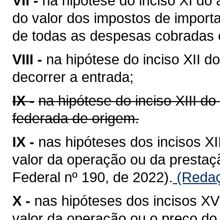
VII -
na hipótese do inciso XI do 
do valor dos impostos de importa
de todas as despesas cobradas o
VIII -
na hipótese do inciso XII do
decorrer a entrada;
IX -
na hipótese do inciso XIII do
federada de origem.
IX -
nas hipóteses dos incisos XII
valor da operação ou da presta
Federal nº 190, de 2022).
(Redaç
X -
nas hipóteses dos incisos XV 
valor da operação ou o preço do