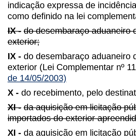
indicação expressa de incidênci
como definido na lei complementa
IX -
do desembaraço aduaneiro d
exterior;
IX -
do desembaraço aduaneiro 
exterior (Lei Complementar nº 11
de 14/05/2003)
X -
do recebimento, pelo destinat
XI -
da aquisição em licitação pú
importados do exterior apreend
XI -
da aquisição em licitação p