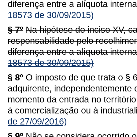
diferença entre a alíquota interna
18573 de 30/09/2015)
§ 7º
Na hipótese do inciso XV, c
responsabilidade pelo recolhime
diferença entre a alíquota interna
18573 de 30/09/2015)
§ 8º
O imposto de que trata o § 6
adquirente, independentemente 
momento da entrada no territóri
à comercialização ou à industrial
de 27/09/2016)
§ 9º
Não se considera ocorrido o