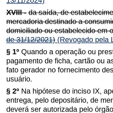
13/11/2024)
XVIII -
da saída, de estabelecime
mercadoria destinado a consumido
domiciliado ou estabelecido em o
de 31/12/2021)
(Revogado pela L
§ 1º
Quando a operação ou prest
pagamento de ficha, cartão ou a
fato gerador no fornecimento de
usuário.
§ 2º
Na hipótese do inciso IX, a
entrega, pelo depositário, de me
deverá ser autorizada pelo órgã