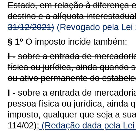
Estado, em relação à diferença e
destino e a alíquota interestadual
31/12/2021)
(Revogado pela Lei 
§ 1º
O imposto incide também:
I -
sobre a entrada de mercadoria
física ou jurídica, ainda quando
ou ativo permanente do estabele
I -
sobre a entrada de mercadoria
pessoa física ou jurídica, ainda 
imposto, qualquer que seja a sua
114/02);
(Redação dada pela Lei