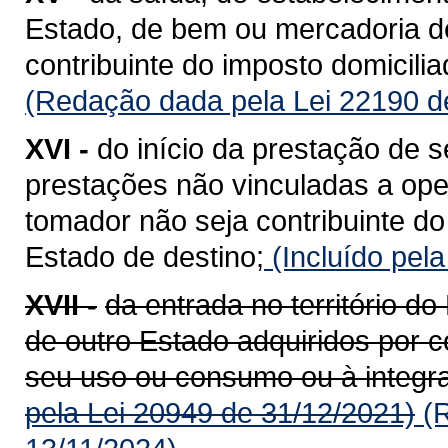
Estado, de bem ou mercadoria de
contribuinte do imposto domicili
(Redação dada pela Lei 22190 d
XVI -
do início da prestação de s
prestações não vinculadas a op
tomador não seja contribuinte do
Estado de destino;
(Incluído pel
XVII -
da entrada no território 
de outro Estado adquiridos por c
seu uso ou consumo ou à integra
pela Lei 20949 de 31/12/2021)
(R