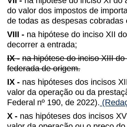
VII -
na hipótese do inciso XI do 
do valor dos impostos de importa
de todas as despesas cobradas o
VIII -
na hipótese do inciso XII do
decorrer a entrada;
IX -
na hipótese do inciso XIII do
federada de origem.
IX -
nas hipóteses dos incisos XII
valor da operação ou da presta
Federal nº 190, de 2022).
(Redaç
X -
nas hipóteses dos incisos XV 
valor da operação ou o preço do