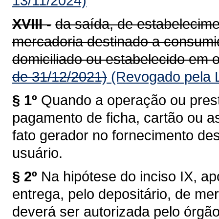
13/11/2024)
XVIII -
da saída, de estabelecime
mercadoria destinado a consumido
domiciliado ou estabelecido em o
de 31/12/2021)
(Revogado pela L
§ 1º
Quando a operação ou prest
pagamento de ficha, cartão ou a
fato gerador no fornecimento de
usuário.
§ 2º
Na hipótese do inciso IX, a
entrega, pelo depositário, de me
deverá ser autorizada pelo órgã