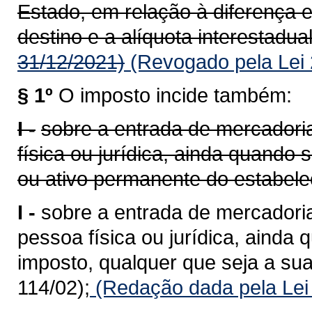
Estado, em relação à diferença e
destino e a alíquota interestadual
31/12/2021)
(Revogado pela Lei 
§ 1º
O imposto incide também:
I -
sobre a entrada de mercadoria
física ou jurídica, ainda quando
ou ativo permanente do estabele
I -
sobre a entrada de mercadoria
pessoa física ou jurídica, ainda 
imposto, qualquer que seja a sua
114/02);
(Redação dada pela Lei