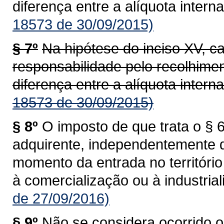
diferença entre a alíquota interna
18573 de 30/09/2015)
§ 7º
Na hipótese do inciso XV, c
responsabilidade pelo recolhime
diferença entre a alíquota interna
18573 de 30/09/2015)
§ 8º
O imposto de que trata o § 6
adquirente, independentemente 
momento da entrada no territóri
à comercialização ou à industrial
de 27/09/2016)
§ 9º
Não se considera ocorrido o