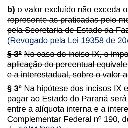
b)
o valor excluído não exceda o
represente as praticadas pelo m
pela Secretaria de Estado da Faz
(Revogado pela Lei 19358 de 20
§ 3º
No caso do inciso IX, o impo
aplicação do percentual equivalen
e a interestadual, sobre o valor al
§ 3º
Na hipótese dos incisos IX e
pagar ao Estado do Paraná será 
entre a alíquota interna e a intere
Complementar Federal nº 190, d