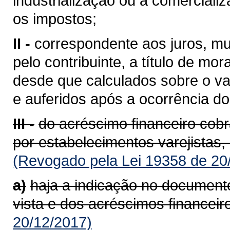
industrialização ou à comerciali
os impostos;
II -
correspondente aos juros, mu
pelo contribuinte, a título de mor
desde que calculados sobre o va
e auferidos após a ocorrência do 
III -
do acréscimo financeiro cob
por estabelecimentos varejistas,
(Revogado pela Lei 19358 de 20
a)
haja a indicação no documento
vista e dos acréscimos financeir
20/12/2017)