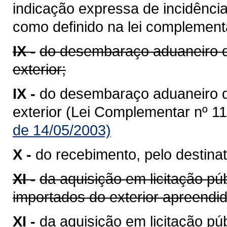
indicação expressa de incidênci
como definido na lei complementa
IX -
do desembaraço aduaneiro d
exterior;
IX -
do desembaraço aduaneiro 
exterior (Lei Complementar nº 11
de 14/05/2003)
X -
do recebimento, pelo destinat
XI -
da aquisição em licitação pú
importados do exterior apreend
XI -
da aquisição em licitação p