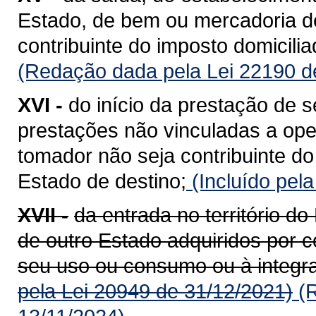
Estado, de bem ou mercadoria de
contribuinte do imposto domicili
(Redação dada pela Lei 22190 d
XVI -
do início da prestação de s
prestações não vinculadas a op
tomador não seja contribuinte do
Estado de destino;
(Incluído pel
XVII -
da entrada no território 
de outro Estado adquiridos por c
seu uso ou consumo ou à integra
pela Lei 20949 de 31/12/2021)
(R