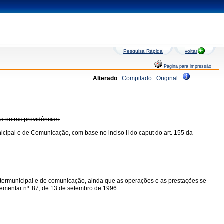
Pesquisa Rápida
voltar
Página para impressão
Alterado
Compilado
Original
ta outras providências.
icipal e de Comunicação, com base no inciso II do caput do art. 155 da
intermunicipal e de comunicação, ainda que as operações e as prestações se
mplementar nº. 87, de 13 de setembro de 1996.