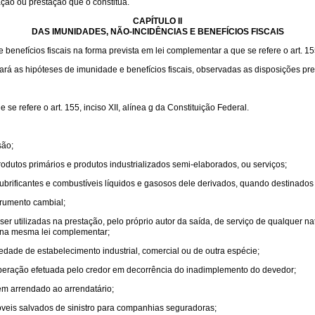
ação ou prestação que o constitua.
CAPÍTULO II
DAS IMUNIDADES, NÃO-INCIDÊNCIAS E BENEFÍCIOS FISCAIS
enefícios fiscais na forma prevista em lei complementar a que se refere o art. 155,
lará as hipóteses de imunidade e benefícios fiscais, observadas as disposições pre
e refere o art. 155, inciso XII, alínea g da Constituição Federal.
são;
odutos primários e produtos industrializados semi-elaborados, ou serviços;
e lubrificantes e combustíveis líquidos e gasosos dele derivados, quando destinados
trumento cambial;
r utilizadas na prestação, pelo próprio autor da saída, de serviço de qualquer n
s na mesma lei complementar;
edade de estabelecimento industrial, comercial ou de outra espécie;
 operação efetuada pelo credor em decorrência do inadimplemento do devedor;
m arrendado ao arrendatário;
veis salvados de sinistro para companhias seguradoras;