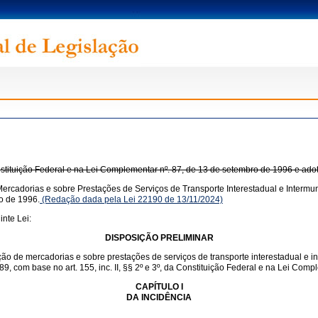
onstituição Federal e na Lei Complementar nº. 87, de 13 de setembro de 1996 e ado
ercadorias e sobre Prestações de Serviços de Transporte Interestadual e Intermun
o de 1996.
(Redação dada pela Lei 22190 de 13/11/2024)
nte Lei:
DISPOSIÇÃO PRELIMINAR
ação de mercadorias e sobre prestações de serviços de transporte interestadual e 
1989, com base no art. 155, inc. II, §§ 2º e 3º, da Constituição Federal e na Lei Co
CAPÍTULO I
DA INCIDÊNCIA