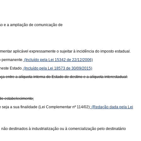
ição e a ampliação de comunicação de
mentar aplicável expressamente o sujeitar à incidência do imposto estadual.
o permanente.
(Incluído pela Lei 15342 de 22/12/2006)
neste Estado.
(Incluído pela Lei 18573 de 30/09/2015)
 entre a alíquota interna do Estado de destino e a alíquota interestadual:
 do estabelecimento;
e seja a sua finalidade (Lei Complementar nº 114/02);
(Redação dada pela Lei
do não destinados à industrialização ou à comercialização pelo destinatário