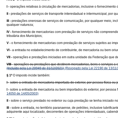
I -
operações relativas à circulação de mercadorias, inclusive o fornecimento
II -
prestações de serviços de transporte interestadual e intermunicipal, por q
III -
prestações onerosas de serviços de comunicação, por qualquer meio, incl
qualquer natureza;
IV -
fornecimento de mercadorias com prestação de serviços não compreend
tributária dos Municípios;
V -
o fornecimento de mercadorias com prestação de serviços sujeitos ao impo
VI -
a entrada no estabelecimento de contribuinte, de mercadoria ou bem ori
VII -
operações e prestações iniciadas em outra unidade da Federação que des
VIII -
operações ou prestações que destinem mercadorias, bens e serviços a con
(Incluído pela Lei 20949 de 31/12/2021)
(Revogado pela Lei 22190 de 13/11/
§ 1º
O imposto incide também:
I -
sobre a entrada de mercadoria importada do exterior, por pessoa física ou
I -
sobre a entrada de mercadoria ou bem importados do exterior, por pessoa fí
14050 de 14/05/2003)
II -
sobre o serviço prestado no exterior ou cuja prestação se tenha iniciado no 
III -
sobre a entrada, no território paranaense, de petróleo, inclusive lubrific
adquirente aqui localizado, decorrentes de operações interestaduais, cabend