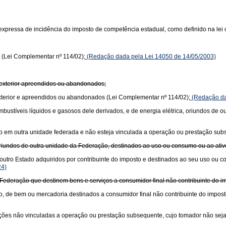
xpressa de incidência do imposto de competência estadual, como definido na lei 
 (Lei Complementar nº 114/02);
(Redação dada pela Lei 14050 de 14/05/2003)
 exterior apreendidos ou abandonados;
xterior e apreendidos ou abandonados (Lei Complementar nº 114/02);
(Redação da
 combustíveis líquidos e gasosos dele derivados, e de energia elétrica, oriundos de
ciado em outra unidade federada e não esteja vinculada a operação ou prestação su
oriundos de outra unidade da Federação, destinados ao uso ou consumo ou ao ati
outro Estado adquiridos por contribuinte do imposto e destinados ao seu uso ou 
24)
Federação que destinem bens e serviços a consumidor final não contribuinte do im
o, de bem ou mercadoria destinados a consumidor final não contribuinte do impost
stações não vinculadas a operação ou prestação subsequente, cujo tomador não seja