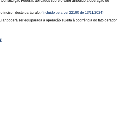
a Constituição Federal, aplicados sobre o valor atribuído à operação de
o inciso I deste parágrafo.
(Incluído pela Lei 22190 de 13/11/2024)
tular poderá ser equiparada à operação sujeita à ocorrência do fato gerador
4)