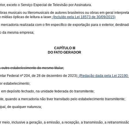
rior, exceto o Serviço Especial de Televisão por Assinatura.
s musicais ou literomusicais de autores brasileiros ou obras em geral interpretad
mídias ópticas de leitura a laser.
(Incluído pela Lei 18573 de 30/09/2015)
 mercadoria realizada com o fim específico de exportação para o exterior, destinad
nto da mesma empresa;
CAPÍTULO III
DO FATO GERADOR
 outro estabelecimento do mesmo titular;
ntar Federal nº 204, de 28 de dezembro de 2023);
(Redação dada pela Lei 22190 
er estabelecimento;
 em depósito fechado, na unidade federada do transmitente;
te, quando a mercadoria não tiver transitado pelo estabelecimento transmitente;
ipal, de qualquer natureza;
 meio, inclusive a geração, a emissão, a recepção, a transmissão, a retransmiss