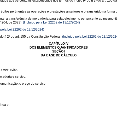
itados aos percentuais estabelecidos nos termos do inciso IV do § 2º do art. 155 d
éditos pertinentes às operações e prestações anteriores e o transferido na forma d
uinte, a transferência de mercadoria para estabelecimento pertencente ao mesmo ti
 204, de 2023):
(Incluído pela Lei 22262 de 13/12/2024)
 pela Lei 22262 de 13/12/2024)
do § 2º do art. 155 da Constituição Federal.
(Incluído pela Lei 22262 de 13/12/202
CAPÍTULO IV
DOS ELEMENTOS QUANTIFICADORES
SEÇÃO I
DA BASE DE CÁLCULO
 da operação;
rcadoria e serviço;
 comunicação, o preço do serviço;
ínea b;