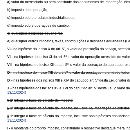
a)
valor da mercadoria ou bem constante dos documentos de importação, obser
b)
imposto de importação;
c)
imposto sobre produtos industrializados;
d)
imposto sobre operações de câmbio;
e)
quaisquer despesas aduaneiras;
e)
quaisquer outros impostos, taxas, contribuições e despesas aduaneiras (L
VI -
na hipótese do inciso X do art. 5º, o valor da prestação do serviço, acresc
VII -
na hipótese do inciso XI do art. 5º, o valor da operação acrescido do va
VIII -
na hipótese do inciso XII do art. 5º, o valor da operação de que decorrer 
IX -
na hipótese do inciso XIII do art. 5º, o valor da prestação na unidade fede
IX -
nas hipóteses dos incisos XIII e XIV do caput do art. 5º desta Lei, o val
X -
nas hipóteses dos incisos XV e XVI do caput do art. 5º desta Lei, o valo
13/11/2024)
§ 1º
Integra a base de cálculo do imposto:
§ 1º
Integra a base de cálculo do imposto, inclusive na importação do exteri
§ 1º
Integra a base de cálculo do imposto, inclusive nas hipóteses dos inciso
13/11/2024)
I -
o montante do próprio imposto, constituindo o respectivo destaque mera ind