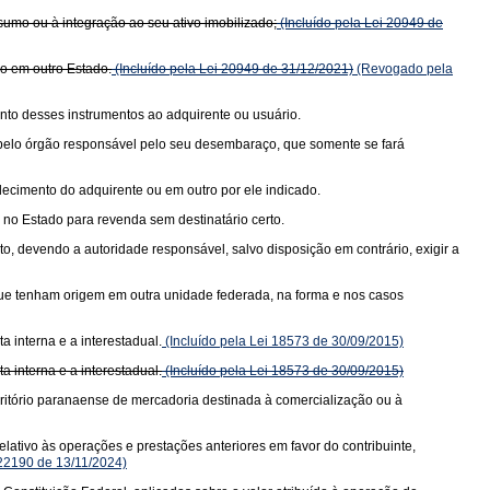
sumo ou à integração ao seu ativo imobilizado;
(Incluído pela Lei 20949 de
do em outro Estado.
(Incluído pela Lei 20949 de 31/12/2021)
(Revogado pela
nto desses instrumentos ao adquirente ou usuário.
a pelo órgão responsável pelo seu desembaraço, que somente se fará
elecimento do adquirente ou em outro por ele indicado.
no Estado para revenda sem destinatário certo.
, devendo a autoridade responsável, salvo disposição em contrário, exigir a
 que tenham origem em outra unidade federada, na forma e nos casos
 interna e a interestadual.
(Incluído pela Lei 18573 de 30/09/2015)
 interna e a interestadual.
(Incluído pela Lei 18573 de 30/09/2015)
rritório paranaense de mercadoria destinada à comercialização ou à
lativo às operações e prestações anteriores em favor do contribuinte,
 22190 de 13/11/2024)