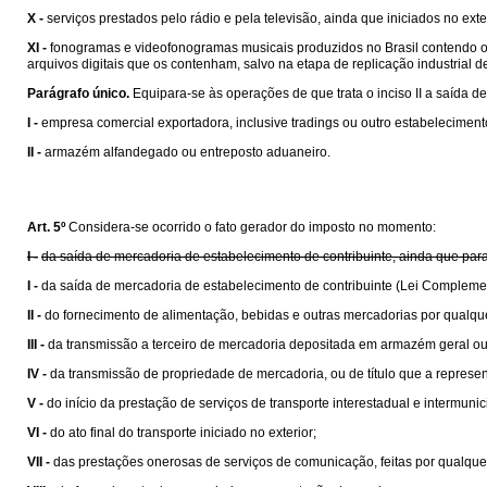
X -
serviços prestados pelo rádio e pela televisão, ainda que iniciados no exte
XI -
fonogramas e videofonogramas musicais produzidos no Brasil contendo obra
arquivos digitais que os contenham, salvo na etapa de replicação industrial de 
Parágrafo único.
Equipara-se às operações de que trata o inciso II a saída de
I -
empresa comercial exportadora, inclusive tradings ou outro estabelecime
II -
armazém alfandegado ou entreposto aduaneiro.
Art. 5º
Considera-se ocorrido o fato gerador do imposto no momento:
I -
da saída de mercadoria de estabelecimento de contribuinte, ainda que para
I -
da saída de mercadoria de estabelecimento de contribuinte (Lei Compleme
II -
do fornecimento de alimentação, bebidas e outras mercadorias por qualqu
III -
da transmissão a terceiro de mercadoria depositada em armazém geral ou
IV -
da transmissão de propriedade de mercadoria, ou de título que a represen
V -
do início da prestação de serviços de transporte interestadual e intermunic
VI -
do ato final do transporte iniciado no exterior;
VII -
das prestações onerosas de serviços de comunicação, feitas por qualquer