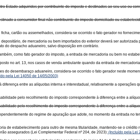
tro Estado adquiridos por contribuinte do imposto e destinados ao seu uso ou con
stinado a consumidor final não contribuinte do imposto domiciliado ou estabeleci
icha, cartão ou assemelhados, considera-se ocorrido o fato gerador no fornecime
o depositário, de mercadoria ou bem importados do exterior deverá ser autorizad
to do despacho aduaneiro, salvo disposição em contrário.
se, também, como fato gerador do imposto, a entrada de mercadoria ou bem no estab
posto no art. 13, nos casos de venda ambulante quando da entrada de mercadoria 
es do desembaraço aduaneiro, considera-se ocorrido o fato gerador neste momento
ído pela Lei 14050 de 14/05/2003)
diferença entre as alíquotas interna e interestadual, relativamente a operações
bilidade pelo recolhimento do imposto correspondente à diferença entre a alíquota
bilidade pelo recolhimento do imposto correspondente à diferença entre a alíquota
 independentemente do regime de apuração que adote, no momento da entrada no te
ria de estabelecimento para outro de mesma titularidade, mantendo-se o crédito re
 serão assegurados (Lei Complementar Federal nº 204, de 2023):
(Incluído pela Lei