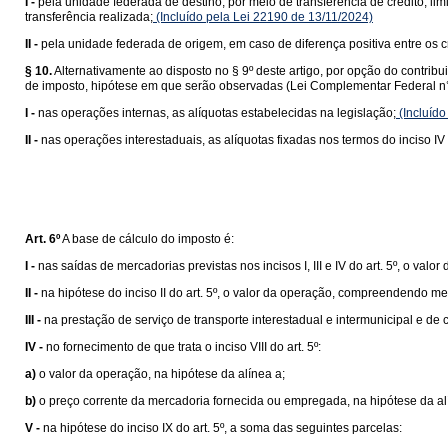
I -
pela unidade federada de destino, por meio de transferência de crédito, lim
transferência realizada;
(Incluído pela Lei 22190 de 13/11/2024)
II -
pela unidade federada de origem, em caso de diferença positiva entre os cr
§ 10.
Alternativamente ao disposto no § 9º deste artigo, por opção do contrib
de imposto, hipótese em que serão observadas (Lei Complementar Federal n°
I -
nas operações internas, as alíquotas estabelecidas na legislação;
(Incluído
II -
nas operações interestaduais, as alíquotas fixadas nos termos do inciso IV 
Art. 6º
A base de cálculo do imposto é:
I -
nas saídas de mercadorias previstas nos incisos I, III e IV do art. 5º, o valor
II -
na hipótese do inciso II do art. 5º, o valor da operação, compreendendo me
III -
na prestação de serviço de transporte interestadual e intermunicipal e de
IV -
no fornecimento de que trata o inciso VIII do art. 5º:
a)
o valor da operação, na hipótese da alínea a;
b)
o preço corrente da mercadoria fornecida ou empregada, na hipótese da al
V -
na hipótese do inciso IX do art. 5º, a soma das seguintes parcelas: