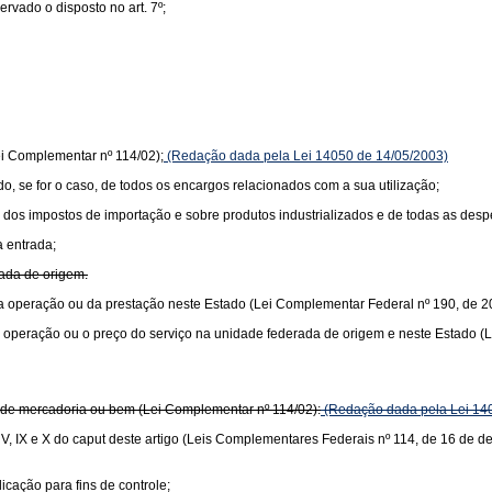
vado o disposto no art. 7º;
ei Complementar nº 114/02);
(Redação dada pela Lei 14050 de 14/05/2003)
ido, se for o caso, de todos os encargos relacionados com a sua utilização;
lor dos impostos de importação e sobre produtos industrializados e de todas as de
a entrada;
rada de origem.
or da operação ou da prestação neste Estado (Lei Complementar Federal nº 190, de 2
r da operação ou o preço do serviço na unidade federada de origem e neste Estado 
or de mercadoria ou bem (Lei Complementar nº 114/02):
(Redação dada pela Lei 14
s V, IX e X do caput deste artigo (Leis Complementares Federais nº 114, de 16 de 
icação para fins de controle;