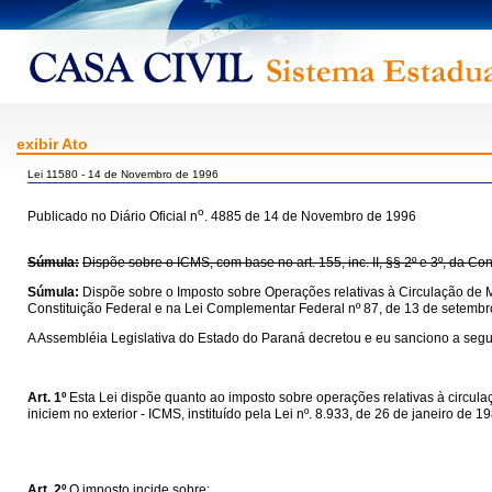
exibir Ato
Lei 11580 - 14 de Novembro de 1996
o
Publicado no Diário Oficial n
. 4885 de 14 de Novembro de 1996
Súmula:
Dispõe sobre o ICMS, com base no art. 155, inc. II, §§ 2º e 3º, da C
Súmula:
Dispõe sobre o Imposto sobre Operações relativas à Circulação de M
Constituição Federal e na Lei Complementar Federal nº 87, de 13 de setembr
A Assembléia Legislativa do Estado do Paraná decretou e eu sanciono a segui
Art. 1º
Esta Lei dispõe quanto ao imposto sobre operações relativas à circul
iniciem no exterior - ICMS, instituído pela Lei nº. 8.933, de 26 de janeiro de 
Art. 2º
O imposto incide sobre: