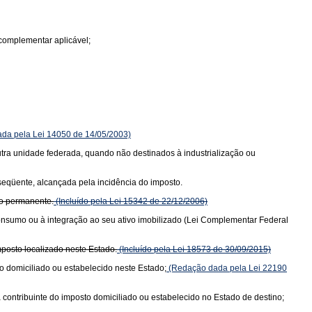
complementar aplicável;
da pela Lei 14050 de 14/05/2003)
 outra unidade federada, quando não destinados à industrialização ou
bseqüente, alcançada pela incidência do imposto.
vo permanente.
(Incluído pela Lei 15342 de 22/12/2006)
consumo ou à integração ao seu ativo imobilizado (Lei Complementar Federal
posto localizado neste Estado.
(Incluído pela Lei 18573 de 30/09/2015)
o domiciliado ou estabelecido neste Estado;
(Redação dada pela Lei 22190
 contribuinte do imposto domiciliado ou estabelecido no Estado de destino;