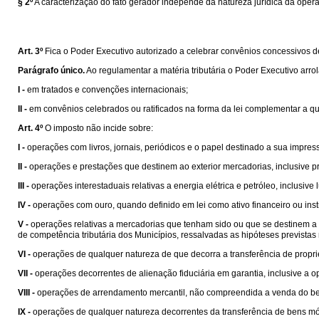
§ 2º
A caracterização do fato gerador independe da natureza jurídica da oper
Art. 3º
Fica o Poder Executivo autorizado a celebrar convênios concessivos de b
Parágrafo único.
Ao regulamentar a matéria tributária o Poder Executivo arro
I -
em tratados e convenções internacionais;
II -
em convênios celebrados ou ratificados na forma da lei complementar a que s
Art. 4º
O imposto não incide sobre:
I -
operações com livros, jornais, periódicos e o papel destinado a sua impres
II -
operações e prestações que destinem ao exterior mercadorias, inclusive pr
III -
operações interestaduais relativas a energia elétrica e petróleo, inclusiv
IV -
operações com ouro, quando definido em lei como ativo financeiro ou ins
V -
operações relativas a mercadorias que tenham sido ou que se destinem a se
de competência tributária dos Municípios, ressalvadas as hipóteses prevista
VI -
operações de qualquer natureza de que decorra a transferência de propri
VII -
operações decorrentes de alienação fiduciária em garantia, inclusive a
VIII -
operações de arrendamento mercantil, não compreendida a venda do be
IX -
operações de qualquer natureza decorrentes da transferência de bens mó