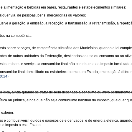
 de alimentação e bebidas em bares, restaurantes e estabelecimentos similares;
ualquer via, de pessoas, bens, mercadorias ou valores;
usive a geração, a emissão, a recepção, a transmissão, a retransmissão, a repet
idos na competência
sto sobre serviços, de competência tributária dos Municípios, quando a lei comple
undos de outras unidades da Federação, destinados ao uso ou consumo ou ao ativ
tinem bens e serviços a consumidor final não contribuinte do imposto localizado 
sumidor final domiciliado ou estabelecido em outro Estado, em relação à diferença
2024)
 jurídica, ainda quando se tratar de bem destinado a consumo ou ativo permanente
sica ou jurídica, ainda que não seja contribuinte habitual do imposto, qualquer qu
exterior;
antes e combustíveis líquidos e gasosos dele derivados, e de energia elétrica, quan
o o imposto a este Estado.