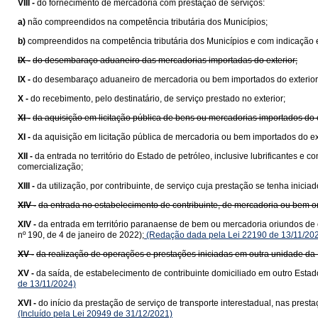
VIII -
do fornecimento de mercadoria com prestação de serviços:
a)
não compreendidos na competência tributária dos Municípios;
b)
compreendidos na competência tributária dos Municípios e com indicação e
IX -
do desembaraço aduaneiro das mercadorias importadas do exterior;
IX -
do desembaraço aduaneiro de mercadoria ou bem importados do exterior
X -
do recebimento, pelo destinatário, de serviço prestado no exterior;
XI -
da aquisição em licitação pública de bens ou mercadorias importados do
XI -
da aquisição em licitação pública de mercadoria ou bem importados do e
XII -
da entrada no território do Estado de petróleo, inclusive lubrificantes e
comercialização;
XIII -
da utilização, por contribuinte, de serviço cuja prestação se tenha ini
XIV -
da entrada no estabelecimento de contribuinte, de mercadoria ou bem 
XIV -
da entrada em território paranaense de bem ou mercadoria oriundos de 
nº 190, de 4 de janeiro de 2022);
(Redação dada pela Lei 22190 de 13/11/20
XV -
da realização de operações e prestações iniciadas em outra unidade da 
XV -
da saída, de estabelecimento de contribuinte domiciliado em outro Estad
de 13/11/2024)
XVI -
do início da prestação de serviço de transporte interestadual, nas pre
(Incluído pela Lei 20949 de 31/12/2021)