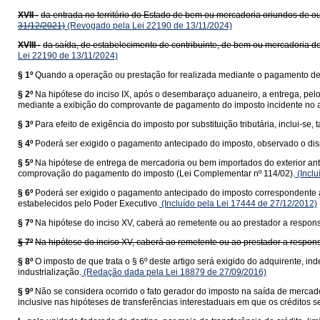
XVII -
da entrada no território do Estado de bem ou mercadoria oriundos de ou
31/12/2021)
(Revogado pela Lei 22190 de 13/11/2024)
XVIII -
da saída, de estabelecimento de contribuinte, de bem ou mercadoria de
Lei 22190 de 13/11/2024)
§ 1º
Quando a operação ou prestação for realizada mediante o pagamento de f
§ 2º
Na hipótese do inciso IX, após o desembaraço aduaneiro, a entrega, pel
mediante a exibição do comprovante de pagamento do imposto incidente no a
§ 3º
Para efeito de exigência do imposto por substituição tributária, inclui-
§ 4º
Poderá ser exigido o pagamento antecipado do imposto, observado o dis
§ 5º
Na hipótese de entrega de mercadoria ou bem importados do exterior ant
comprovação do pagamento do imposto (Lei Complementar nº 114/02).
(Inclu
§ 6º
Poderá ser exigido o pagamento antecipado do imposto correspondente à 
estabelecidos pelo Poder Executivo.
(Incluído pela Lei 17444 de 27/12/2012)
§ 7º
Na hipótese do inciso XV, caberá ao remetente ou ao prestador a responsa
§ 7º
Na hipótese do inciso XV, caberá ao remetente ou ao prestador a responsa
§ 8º
O imposto de que trata o § 6º deste artigo será exigido do adquirente,
industrialização.
(Redação dada pela Lei 18879 de 27/09/2016)
§ 9º
Não se considera ocorrido o fato gerador do imposto na saída de mercado
inclusive nas hipóteses de transferências interestaduais em que os créditos