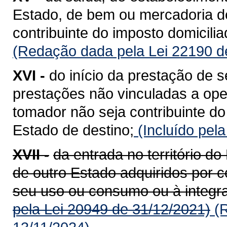
Estado, de bem ou mercadoria de
contribuinte do imposto domicili
(Redação dada pela Lei 22190 d
XVI -
do início da prestação de s
prestações não vinculadas a op
tomador não seja contribuinte do
Estado de destino;
(Incluído pel
XVII -
da entrada no território 
de outro Estado adquiridos por c
seu uso ou consumo ou à integra
pela Lei 20949 de 31/12/2021)
(R