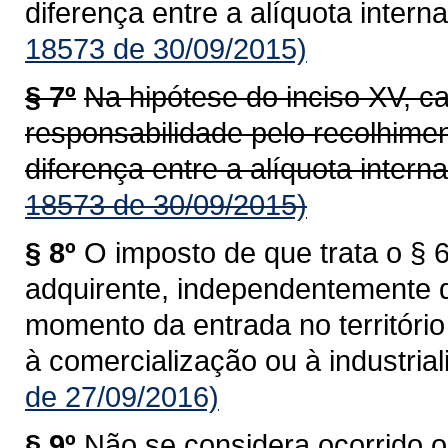
diferença entre a alíquota interna
18573 de 30/09/2015)
§ 7º
Na hipótese do inciso XV, c
responsabilidade pelo recolhime
diferença entre a alíquota interna
18573 de 30/09/2015)
§ 8º
O imposto de que trata o § 6
adquirente, independentemente 
momento da entrada no territóri
à comercialização ou à industrial
de 27/09/2016)
§ 9º
Não se considera ocorrido o