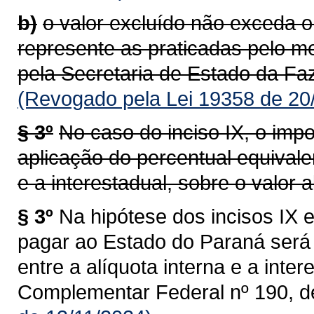
b)
o valor excluído não exceda o
represente as praticadas pelo m
pela Secretaria de Estado da Faz
(Revogado pela Lei 19358 de 20
§ 3º
No caso do inciso IX, o impo
aplicação do percentual equivalen
e a interestadual, sobre o valor al
§ 3º
Na hipótese dos incisos IX e
pagar ao Estado do Paraná será 
entre a alíquota interna e a intere
Complementar Federal nº 190, d