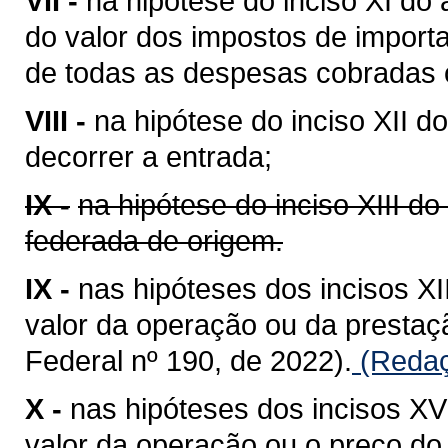
VII -
na hipótese do inciso XI do 
do valor dos impostos de importa
de todas as despesas cobradas o
VIII -
na hipótese do inciso XII do
decorrer a entrada;
IX -
na hipótese do inciso XIII do
federada de origem.
IX -
nas hipóteses dos incisos XII
valor da operação ou da presta
Federal nº 190, de 2022).
(Redaç
X -
nas hipóteses dos incisos XV 
valor da operação ou o preço do