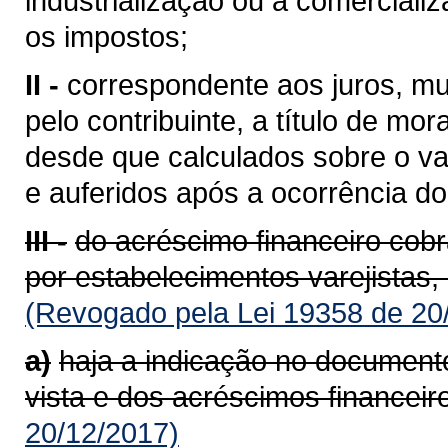
industrialização ou à comerciali
os impostos;
II -
correspondente aos juros, mu
pelo contribuinte, a título de mor
desde que calculados sobre o va
e auferidos após a ocorrência do 
III -
do acréscimo financeiro cob
por estabelecimentos varejistas,
(Revogado pela Lei 19358 de 20
a)
haja a indicação no documento
vista e dos acréscimos financeir
20/12/2017)