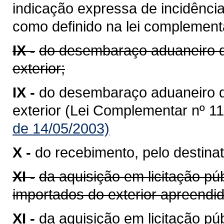
indicação expressa de incidênci
como definido na lei complementa
IX -
do desembaraço aduaneiro d
exterior;
IX -
do desembaraço aduaneiro 
exterior (Lei Complementar nº 11
de 14/05/2003)
X -
do recebimento, pelo destinat
XI -
da aquisição em licitação pú
importados do exterior apreend
XI -
da aquisição em licitação p