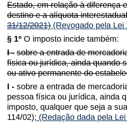
Estado, em relação à diferença e
destino e a alíquota interestadual
31/12/2021)
(Revogado pela Lei 
§ 1º
O imposto incide também:
I -
sobre a entrada de mercadoria
física ou jurídica, ainda quando
ou ativo permanente do estabele
I -
sobre a entrada de mercadoria
pessoa física ou jurídica, ainda 
imposto, qualquer que seja a sua
114/02);
(Redação dada pela Lei