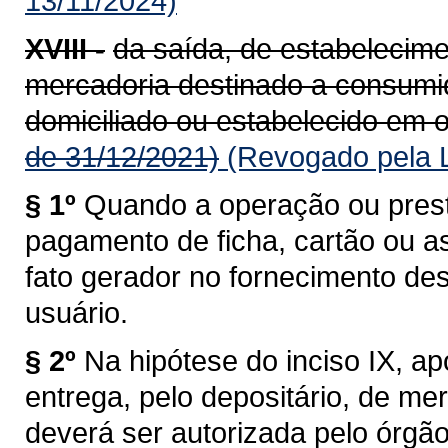
13/11/2024)
XVIII -
da saída, de estabelecime
mercadoria destinado a consumido
domiciliado ou estabelecido em o
de 31/12/2021)
(Revogado pela L
§ 1º
Quando a operação ou prest
pagamento de ficha, cartão ou a
fato gerador no fornecimento de
usuário.
§ 2º
Na hipótese do inciso IX, a
entrega, pelo depositário, de me
deverá ser autorizada pelo órgã