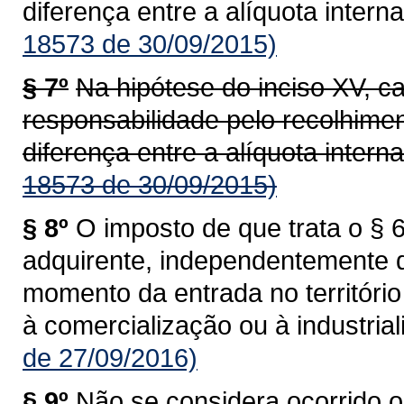
diferença entre a alíquota interna
18573 de 30/09/2015)
§ 7º
Na hipótese do inciso XV, c
responsabilidade pelo recolhime
diferença entre a alíquota interna
18573 de 30/09/2015)
§ 8º
O imposto de que trata o § 6
adquirente, independentemente 
momento da entrada no territóri
à comercialização ou à industrial
de 27/09/2016)
§ 9º
Não se considera ocorrido o