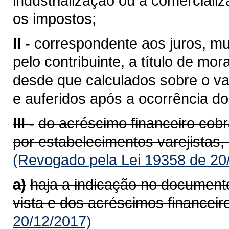
industrialização ou à comerciali
os impostos;
II -
correspondente aos juros, mu
pelo contribuinte, a título de mor
desde que calculados sobre o va
e auferidos após a ocorrência do 
III -
do acréscimo financeiro cob
por estabelecimentos varejistas,
(Revogado pela Lei 19358 de 20
a)
haja a indicação no documento
vista e dos acréscimos financeir
20/12/2017)