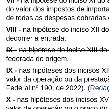
VII -
na hipótese do inciso XI do 
do valor dos impostos de importa
de todas as despesas cobradas o
VIII -
na hipótese do inciso XII do
decorrer a entrada;
IX -
na hipótese do inciso XIII do
federada de origem.
IX -
nas hipóteses dos incisos XII
valor da operação ou da presta
Federal nº 190, de 2022).
(Redaç
X -
nas hipóteses dos incisos XV 
valor da operação ou o preço do