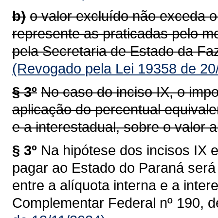
b)
o valor excluído não exceda o
represente as praticadas pelo m
pela Secretaria de Estado da Faz
(Revogado pela Lei 19358 de 20
§ 3º
No caso do inciso IX, o impo
aplicação do percentual equivalen
e a interestadual, sobre o valor al
§ 3º
Na hipótese dos incisos IX e
pagar ao Estado do Paraná será 
entre a alíquota interna e a intere
Complementar Federal nº 190, d