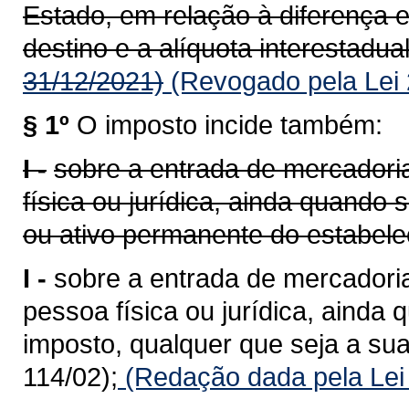
Estado, em relação à diferença e
destino e a alíquota interestadual
31/12/2021)
(Revogado pela Lei 
§ 1º
O imposto incide também:
I -
sobre a entrada de mercadoria
física ou jurídica, ainda quando
ou ativo permanente do estabele
I -
sobre a entrada de mercadoria
pessoa física ou jurídica, ainda 
imposto, qualquer que seja a sua
114/02);
(Redação dada pela Lei