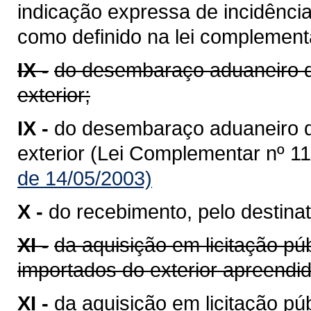
indicação expressa de incidênci
como definido na lei complementa
IX -
do desembaraço aduaneiro d
exterior;
IX -
do desembaraço aduaneiro 
exterior (Lei Complementar nº 11
de 14/05/2003)
X -
do recebimento, pelo destinat
XI -
da aquisição em licitação pú
importados do exterior apreend
XI -
da aquisição em licitação p