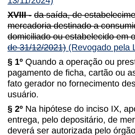
13/11/2024)
XVIII -
da saída, de estabelecime
mercadoria destinado a consumido
domiciliado ou estabelecido em o
de 31/12/2021)
(Revogado pela L
§ 1º
Quando a operação ou prest
pagamento de ficha, cartão ou a
fato gerador no fornecimento de
usuário.
§ 2º
Na hipótese do inciso IX, a
entrega, pelo depositário, de me
deverá ser autorizada pelo órgã