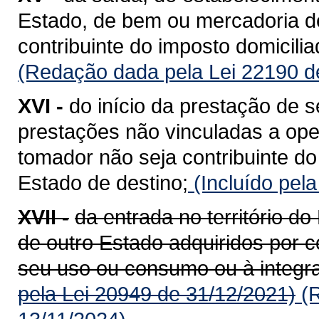
Estado, de bem ou mercadoria de
contribuinte do imposto domicili
(Redação dada pela Lei 22190 d
XVI -
do início da prestação de s
prestações não vinculadas a op
tomador não seja contribuinte do
Estado de destino;
(Incluído pel
XVII -
da entrada no território 
de outro Estado adquiridos por c
seu uso ou consumo ou à integra
pela Lei 20949 de 31/12/2021)
(R