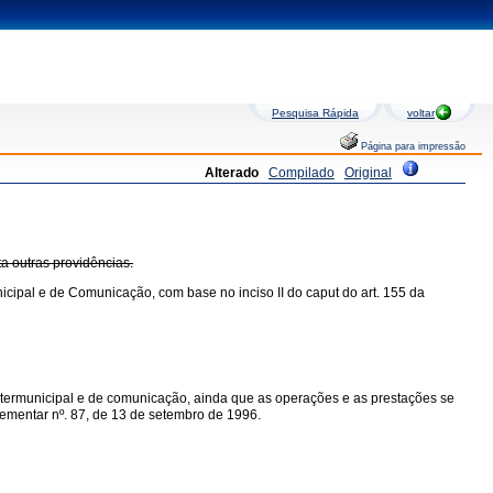
Pesquisa Rápida
voltar
Página para impressão
Alterado
Compilado
Original
ta outras providências.
icipal e de Comunicação, com base no inciso II do caput do art. 155 da
intermunicipal e de comunicação, ainda que as operações e as prestações se
mplementar nº. 87, de 13 de setembro de 1996.