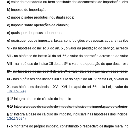
a)
valor da mercadoria ou bem constante dos documentos de importação, obser
b)
imposto de importação;
c)
imposto sobre produtos industrializados;
d)
imposto sobre operações de câmbio;
e)
quaisquer despesas aduaneiras;
e)
quaisquer outros impostos, taxas, contribuições e despesas aduaneiras (L
VI -
na hipótese do inciso X do art. 5º, o valor da prestação do serviço, acresc
VII -
na hipótese do inciso XI do art. 5º, o valor da operação acrescido do va
VIII -
na hipótese do inciso XII do art. 5º, o valor da operação de que decorrer 
IX -
na hipótese do inciso XIII do art. 5º, o valor da prestação na unidade fede
IX -
nas hipóteses dos incisos XIII e XIV do caput do art. 5º desta Lei, o val
X -
nas hipóteses dos incisos XV e XVI do caput do art. 5º desta Lei, o valo
13/11/2024)
§ 1º
Integra a base de cálculo do imposto:
§ 1º
Integra a base de cálculo do imposto, inclusive na importação do exteri
§ 1º
Integra a base de cálculo do imposto, inclusive nas hipóteses dos inciso
13/11/2024)
I -
o montante do próprio imposto, constituindo o respectivo destaque mera ind