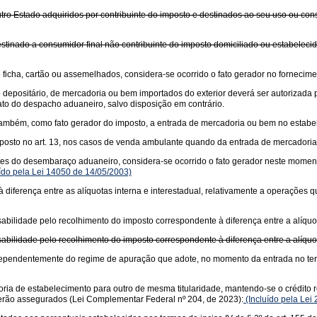
tro Estado adquiridos por contribuinte do imposto e destinados ao seu uso ou con
stinado a consumidor final não contribuinte do imposto domiciliado ou estabeleci
icha, cartão ou assemelhados, considera-se ocorrido o fato gerador no fornecime
o depositário, de mercadoria ou bem importados do exterior deverá ser autorizad
to do despacho aduaneiro, salvo disposição em contrário.
se, também, como fato gerador do imposto, a entrada de mercadoria ou bem no estab
posto no art. 13, nos casos de venda ambulante quando da entrada de mercadoria 
es do desembaraço aduaneiro, considera-se ocorrido o fato gerador neste momento
ído pela Lei 14050 de 14/05/2003)
diferença entre as alíquotas interna e interestadual, relativamente a operações
bilidade pelo recolhimento do imposto correspondente à diferença entre a alíquota
bilidade pelo recolhimento do imposto correspondente à diferença entre a alíquota
 independentemente do regime de apuração que adote, no momento da entrada no te
ria de estabelecimento para outro de mesma titularidade, mantendo-se o crédito re
 serão assegurados (Lei Complementar Federal nº 204, de 2023):
(Incluído pela Lei