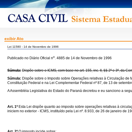
exibir Ato
Lei 11580 - 14 de Novembro de 1996
o
Publicado no Diário Oficial n
. 4885 de 14 de Novembro de 1996
Súmula:
Dispõe sobre o ICMS, com base no art. 155, inc. II, §§ 2º e 3º, da C
Súmula:
Dispõe sobre o Imposto sobre Operações relativas à Circulação de M
Constituição Federal e na Lei Complementar Federal nº 87, de 13 de setembr
A Assembléia Legislativa do Estado do Paraná decretou e eu sanciono a segui
Art. 1º
Esta Lei dispõe quanto ao imposto sobre operações relativas à circul
iniciem no exterior - ICMS, instituído pela Lei nº. 8.933, de 26 de janeiro de 
Art. 2º
O imposto incide sobre: