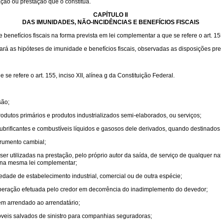
ação ou prestação que o constitua.
CAPÍTULO II
DAS IMUNIDADES, NÃO-INCIDÊNCIAS E BENEFÍCIOS FISCAIS
enefícios fiscais na forma prevista em lei complementar a que se refere o art. 155,
lará as hipóteses de imunidade e benefícios fiscais, observadas as disposições pre
e refere o art. 155, inciso XII, alínea g da Constituição Federal.
são;
odutos primários e produtos industrializados semi-elaborados, ou serviços;
e lubrificantes e combustíveis líquidos e gasosos dele derivados, quando destinados
trumento cambial;
r utilizadas na prestação, pelo próprio autor da saída, de serviço de qualquer n
s na mesma lei complementar;
edade de estabelecimento industrial, comercial ou de outra espécie;
 operação efetuada pelo credor em decorrência do inadimplemento do devedor;
m arrendado ao arrendatário;
veis salvados de sinistro para companhias seguradoras;