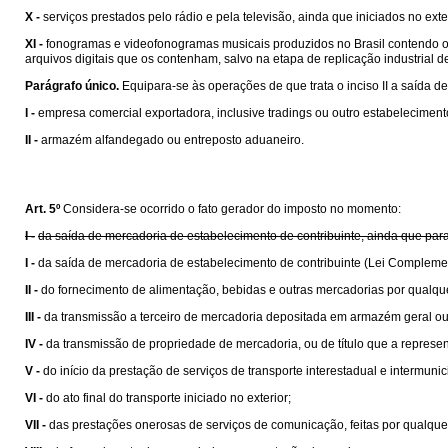
X -
serviços prestados pelo rádio e pela televisão, ainda que iniciados no exte
XI -
fonogramas e videofonogramas musicais produzidos no Brasil contendo obra
arquivos digitais que os contenham, salvo na etapa de replicação industrial de 
Parágrafo único.
Equipara-se às operações de que trata o inciso II a saída de
I -
empresa comercial exportadora, inclusive tradings ou outro estabelecime
II -
armazém alfandegado ou entreposto aduaneiro.
Art. 5º
Considera-se ocorrido o fato gerador do imposto no momento:
I -
da saída de mercadoria de estabelecimento de contribuinte, ainda que para
I -
da saída de mercadoria de estabelecimento de contribuinte (Lei Compleme
II -
do fornecimento de alimentação, bebidas e outras mercadorias por qualqu
III -
da transmissão a terceiro de mercadoria depositada em armazém geral ou
IV -
da transmissão de propriedade de mercadoria, ou de título que a represen
V -
do início da prestação de serviços de transporte interestadual e intermunic
VI -
do ato final do transporte iniciado no exterior;
VII -
das prestações onerosas de serviços de comunicação, feitas por qualquer