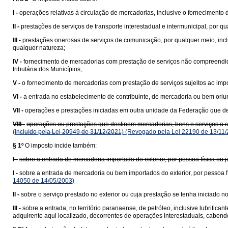
I -
operações relativas à circulação de mercadorias, inclusive o fornecimento
II -
prestações de serviços de transporte interestadual e intermunicipal, por q
III -
prestações onerosas de serviços de comunicação, por qualquer meio, incl
qualquer natureza;
IV -
fornecimento de mercadorias com prestação de serviços não compreend
tributária dos Municípios;
V -
o fornecimento de mercadorias com prestação de serviços sujeitos ao impo
VI -
a entrada no estabelecimento de contribuinte, de mercadoria ou bem ori
VII -
operações e prestações iniciadas em outra unidade da Federação que des
VIII -
operações ou prestações que destinem mercadorias, bens e serviços a con
(Incluído pela Lei 20949 de 31/12/2021)
(Revogado pela Lei 22190 de 13/11/
§ 1º
O imposto incide também:
I -
sobre a entrada de mercadoria importada do exterior, por pessoa física ou
I -
sobre a entrada de mercadoria ou bem importados do exterior, por pessoa fí
14050 de 14/05/2003)
II -
sobre o serviço prestado no exterior ou cuja prestação se tenha iniciado no 
III -
sobre a entrada, no território paranaense, de petróleo, inclusive lubrific
adquirente aqui localizado, decorrentes de operações interestaduais, cabend