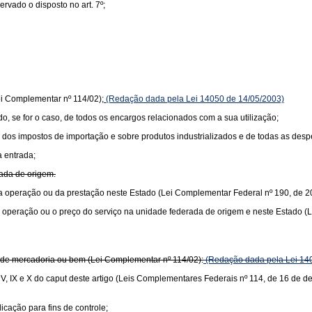
vado o disposto no art. 7º;
ei Complementar nº 114/02);
(Redação dada pela Lei 14050 de 14/05/2003)
ido, se for o caso, de todos os encargos relacionados com a sua utilização;
lor dos impostos de importação e sobre produtos industrializados e de todas as de
a entrada;
rada de origem.
or da operação ou da prestação neste Estado (Lei Complementar Federal nº 190, de 2
r da operação ou o preço do serviço na unidade federada de origem e neste Estado 
or de mercadoria ou bem (Lei Complementar nº 114/02):
(Redação dada pela Lei 14
s V, IX e X do caput deste artigo (Leis Complementares Federais nº 114, de 16 de 
icação para fins de controle;