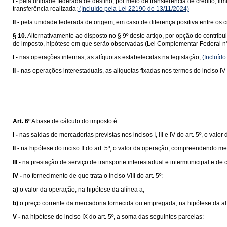
I -
pela unidade federada de destino, por meio de transferência de crédito, lim
transferência realizada;
(Incluído pela Lei 22190 de 13/11/2024)
II -
pela unidade federada de origem, em caso de diferença positiva entre os cr
§ 10.
Alternativamente ao disposto no § 9º deste artigo, por opção do contrib
de imposto, hipótese em que serão observadas (Lei Complementar Federal n°
I -
nas operações internas, as alíquotas estabelecidas na legislação;
(Incluído
II -
nas operações interestaduais, as alíquotas fixadas nos termos do inciso IV 
Art. 6º
A base de cálculo do imposto é:
I -
nas saídas de mercadorias previstas nos incisos I, III e IV do art. 5º, o valor
II -
na hipótese do inciso II do art. 5º, o valor da operação, compreendendo me
III -
na prestação de serviço de transporte interestadual e intermunicipal e de
IV -
no fornecimento de que trata o inciso VIII do art. 5º:
a)
o valor da operação, na hipótese da alínea a;
b)
o preço corrente da mercadoria fornecida ou empregada, na hipótese da al
V -
na hipótese do inciso IX do art. 5º, a soma das seguintes parcelas: