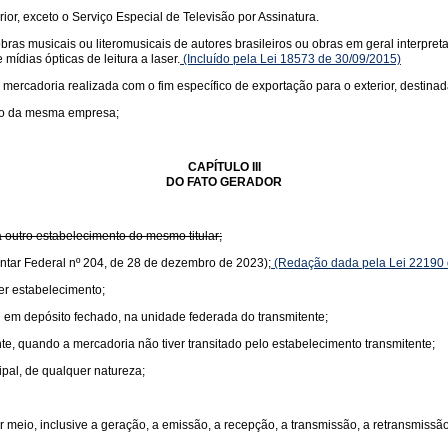
rior, exceto o Serviço Especial de Televisão por Assinatura.
s musicais ou literomusicais de autores brasileiros ou obras em geral interpretad
mídias ópticas de leitura a laser.
(Incluído pela Lei 18573 de 30/09/2015)
 mercadoria realizada com o fim específico de exportação para o exterior, destinad
nto da mesma empresa;
CAPÍTULO III
DO FATO GERADOR
 outro estabelecimento do mesmo titular;
ntar Federal nº 204, de 28 de dezembro de 2023);
(Redação dada pela Lei 22190 
er estabelecimento;
 em depósito fechado, na unidade federada do transmitente;
te, quando a mercadoria não tiver transitado pelo estabelecimento transmitente;
ipal, de qualquer natureza;
 meio, inclusive a geração, a emissão, a recepção, a transmissão, a retransmiss