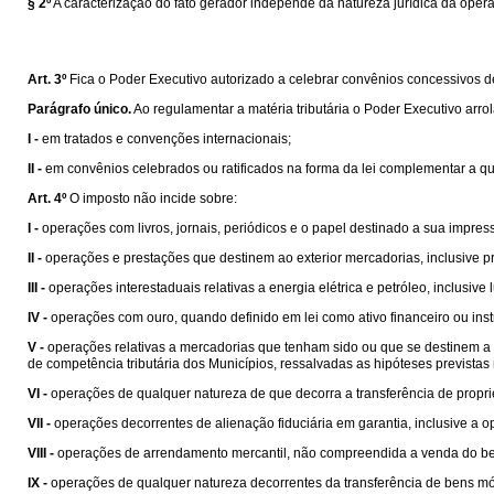
§ 2º
A caracterização do fato gerador independe da natureza jurídica da oper
Art. 3º
Fica o Poder Executivo autorizado a celebrar convênios concessivos de b
Parágrafo único.
Ao regulamentar a matéria tributária o Poder Executivo arro
I -
em tratados e convenções internacionais;
II -
em convênios celebrados ou ratificados na forma da lei complementar a que s
Art. 4º
O imposto não incide sobre:
I -
operações com livros, jornais, periódicos e o papel destinado a sua impres
II -
operações e prestações que destinem ao exterior mercadorias, inclusive pr
III -
operações interestaduais relativas a energia elétrica e petróleo, inclusiv
IV -
operações com ouro, quando definido em lei como ativo financeiro ou ins
V -
operações relativas a mercadorias que tenham sido ou que se destinem a se
de competência tributária dos Municípios, ressalvadas as hipóteses prevista
VI -
operações de qualquer natureza de que decorra a transferência de propri
VII -
operações decorrentes de alienação fiduciária em garantia, inclusive a
VIII -
operações de arrendamento mercantil, não compreendida a venda do be
IX -
operações de qualquer natureza decorrentes da transferência de bens mó