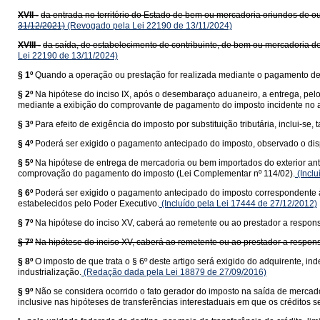
XVII -
da entrada no território do Estado de bem ou mercadoria oriundos de ou
31/12/2021)
(Revogado pela Lei 22190 de 13/11/2024)
XVIII -
da saída, de estabelecimento de contribuinte, de bem ou mercadoria de
Lei 22190 de 13/11/2024)
§ 1º
Quando a operação ou prestação for realizada mediante o pagamento de f
§ 2º
Na hipótese do inciso IX, após o desembaraço aduaneiro, a entrega, pel
mediante a exibição do comprovante de pagamento do imposto incidente no a
§ 3º
Para efeito de exigência do imposto por substituição tributária, inclui-
§ 4º
Poderá ser exigido o pagamento antecipado do imposto, observado o dis
§ 5º
Na hipótese de entrega de mercadoria ou bem importados do exterior ant
comprovação do pagamento do imposto (Lei Complementar nº 114/02).
(Inclu
§ 6º
Poderá ser exigido o pagamento antecipado do imposto correspondente à 
estabelecidos pelo Poder Executivo.
(Incluído pela Lei 17444 de 27/12/2012)
§ 7º
Na hipótese do inciso XV, caberá ao remetente ou ao prestador a responsa
§ 7º
Na hipótese do inciso XV, caberá ao remetente ou ao prestador a responsa
§ 8º
O imposto de que trata o § 6º deste artigo será exigido do adquirente,
industrialização.
(Redação dada pela Lei 18879 de 27/09/2016)
§ 9º
Não se considera ocorrido o fato gerador do imposto na saída de mercado
inclusive nas hipóteses de transferências interestaduais em que os créditos