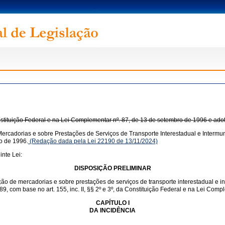
onstituição Federal e na Lei Complementar nº. 87, de 13 de setembro de 1996 e ado
ercadorias e sobre Prestações de Serviços de Transporte Interestadual e Intermun
o de 1996.
(Redação dada pela Lei 22190 de 13/11/2024)
nte Lei:
DISPOSIÇÃO PRELIMINAR
ação de mercadorias e sobre prestações de serviços de transporte interestadual e 
1989, com base no art. 155, inc. II, §§ 2º e 3º, da Constituição Federal e na Lei Co
CAPÍTULO I
DA INCIDÊNCIA