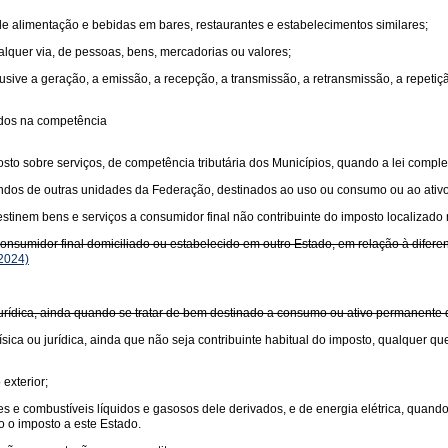
 de alimentação e bebidas em bares, restaurantes e estabelecimentos similares;
ualquer via, de pessoas, bens, mercadorias ou valores;
usive a geração, a emissão, a recepção, a transmissão, a retransmissão, a repet
idos na competência
sto sobre serviços, de competência tributária dos Municípios, quando a lei comple
undos de outras unidades da Federação, destinados ao uso ou consumo ou ao ativ
tinem bens e serviços a consumidor final não contribuinte do imposto localizado 
sumidor final domiciliado ou estabelecido em outro Estado, em relação à diferença
2024)
 jurídica, ainda quando se tratar de bem destinado a consumo ou ativo permanente
sica ou jurídica, ainda que não seja contribuinte habitual do imposto, qualquer qu
exterior;
antes e combustíveis líquidos e gasosos dele derivados, e de energia elétrica, quan
o o imposto a este Estado.