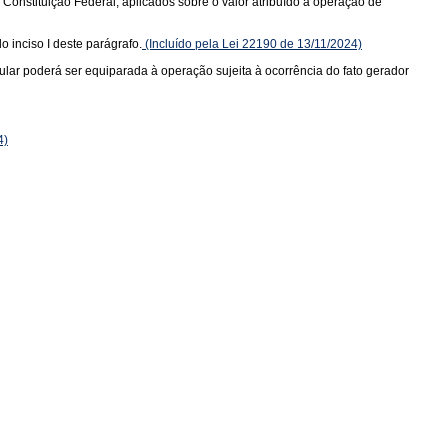
a Constituição Federal, aplicados sobre o valor atribuído à operação de
o inciso I deste parágrafo.
(Incluído pela Lei 22190 de 13/11/2024)
tular poderá ser equiparada à operação sujeita à ocorrência do fato gerador
4)