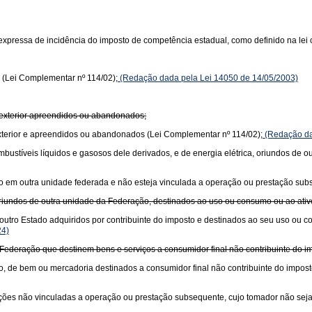
xpressa de incidência do imposto de competência estadual, como definido na lei 
 (Lei Complementar nº 114/02);
(Redação dada pela Lei 14050 de 14/05/2003)
 exterior apreendidos ou abandonados;
xterior e apreendidos ou abandonados (Lei Complementar nº 114/02);
(Redação da
 combustíveis líquidos e gasosos dele derivados, e de energia elétrica, oriundos de
ciado em outra unidade federada e não esteja vinculada a operação ou prestação su
oriundos de outra unidade da Federação, destinados ao uso ou consumo ou ao ati
outro Estado adquiridos por contribuinte do imposto e destinados ao seu uso ou 
24)
Federação que destinem bens e serviços a consumidor final não contribuinte do im
o, de bem ou mercadoria destinados a consumidor final não contribuinte do impost
stações não vinculadas a operação ou prestação subsequente, cujo tomador não seja