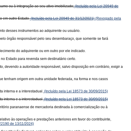
sumo ou à integração ao seu ativo imobilizado;
(Incluído pela Lei 20949 de
do em outro Estado.
(Incluído pela Lei 20949 de 31/12/2021)
(Revogado pela
nto desses instrumentos ao adquirente ou usuário.
a pelo órgão responsável pelo seu desembaraço, que somente se fará
elecimento do adquirente ou em outro por ele indicado.
no Estado para revenda sem destinatário certo.
, devendo a autoridade responsável, salvo disposição em contrário, exigir a
 que tenham origem em outra unidade federada, na forma e nos casos
 interna e a interestadual.
(Incluído pela Lei 18573 de 30/09/2015)
 interna e a interestadual.
(Incluído pela Lei 18573 de 30/09/2015)
rritório paranaense de mercadoria destinada à comercialização ou à
lativo às operações e prestações anteriores em favor do contribuinte,
 22190 de 13/11/2024)