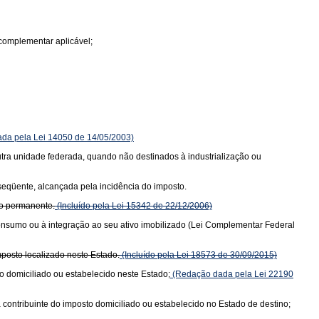
complementar aplicável;
da pela Lei 14050 de 14/05/2003)
 outra unidade federada, quando não destinados à industrialização ou
bseqüente, alcançada pela incidência do imposto.
vo permanente.
(Incluído pela Lei 15342 de 22/12/2006)
consumo ou à integração ao seu ativo imobilizado (Lei Complementar Federal
posto localizado neste Estado.
(Incluído pela Lei 18573 de 30/09/2015)
o domiciliado ou estabelecido neste Estado;
(Redação dada pela Lei 22190
 contribuinte do imposto domiciliado ou estabelecido no Estado de destino;