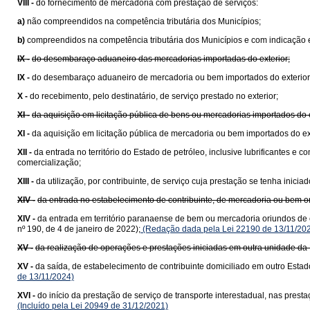
VIII -
do fornecimento de mercadoria com prestação de serviços:
a)
não compreendidos na competência tributária dos Municípios;
b)
compreendidos na competência tributária dos Municípios e com indicação e
IX -
do desembaraço aduaneiro das mercadorias importadas do exterior;
IX -
do desembaraço aduaneiro de mercadoria ou bem importados do exterior
X -
do recebimento, pelo destinatário, de serviço prestado no exterior;
XI -
da aquisição em licitação pública de bens ou mercadorias importados do
XI -
da aquisição em licitação pública de mercadoria ou bem importados do e
XII -
da entrada no território do Estado de petróleo, inclusive lubrificantes e
comercialização;
XIII -
da utilização, por contribuinte, de serviço cuja prestação se tenha ini
XIV -
da entrada no estabelecimento de contribuinte, de mercadoria ou bem 
XIV -
da entrada em território paranaense de bem ou mercadoria oriundos de 
nº 190, de 4 de janeiro de 2022);
(Redação dada pela Lei 22190 de 13/11/20
XV -
da realização de operações e prestações iniciadas em outra unidade da 
XV -
da saída, de estabelecimento de contribuinte domiciliado em outro Estad
de 13/11/2024)
XVI -
do início da prestação de serviço de transporte interestadual, nas pre
(Incluído pela Lei 20949 de 31/12/2021)