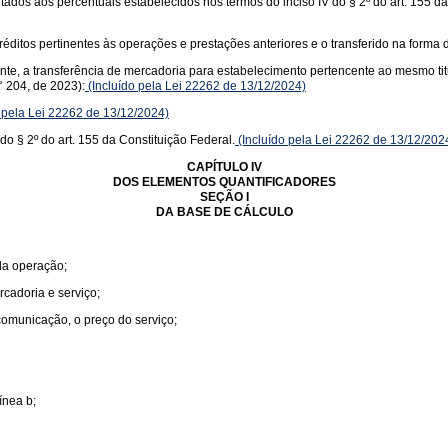
itados aos percentuais estabelecidos nos termos do inciso IV do § 2º do art. 155 d
éditos pertinentes às operações e prestações anteriores e o transferido na forma d
uinte, a transferência de mercadoria para estabelecimento pertencente ao mesmo ti
 204, de 2023):
(Incluído pela Lei 22262 de 13/12/2024)
 pela Lei 22262 de 13/12/2024)
do § 2º do art. 155 da Constituição Federal.
(Incluído pela Lei 22262 de 13/12/202
CAPÍTULO IV
DOS ELEMENTOS QUANTIFICADORES
SEÇÃO I
DA BASE DE CÁLCULO
 da operação;
rcadoria e serviço;
 comunicação, o preço do serviço;
ínea b;