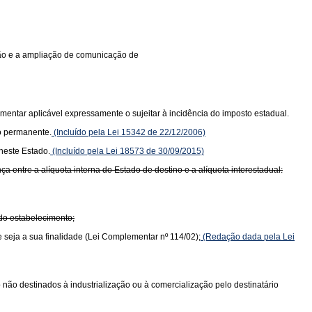
ição e a ampliação de comunicação de
mentar aplicável expressamente o sujeitar à incidência do imposto estadual.
o permanente.
(Incluído pela Lei 15342 de 22/12/2006)
neste Estado.
(Incluído pela Lei 18573 de 30/09/2015)
 entre a alíquota interna do Estado de destino e a alíquota interestadual:
 do estabelecimento;
e seja a sua finalidade (Lei Complementar nº 114/02);
(Redação dada pela Lei
do não destinados à industrialização ou à comercialização pelo destinatário