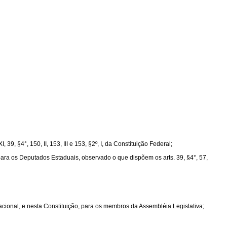
9, §4°, 150, II, 153, III e 153, §2º, I, da Constituição Federal;
 para os Deputados Estaduais, observado o que dispõem os arts. 39, §4°, 57,
acional, e nesta Constituição, para os membros da Assembléia Legislativa;