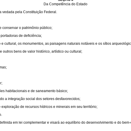
Da Competência do Estado
a vedada pela Constituição Federal.
 e conservar o patrimônio público;
 portadoras de deﬁciência;
co e cultural, os monumentos, as paisagens naturais notáveis e os sítios arqueológic
outros bens de valor histórico, artístico ou cultural;
rmas;
r;
es habitacionais e de saneamento básico;
o a integração social dos setores desfavorecidos;
 exploração de recursos hídricos e minerais em seu território;
o.
deﬁnida em lei complementar e visará ao equilíbrio do desenvolvimento e do bem-e