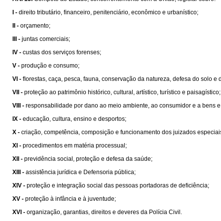
I -
direito tributário, ﬁnanceiro, penitenciário, econômico e urbanístico;
II -
orçamento;
III -
juntas comerciais;
IV -
custas dos serviços forenses;
V -
produção e consumo;
VI -
ﬂorestas, caça, pesca, fauna, conservação da natureza, defesa do solo e 
VII -
proteção ao patrimônio histórico, cultural, artístico, turístico e paisagístico;
VIII -
responsabilidade por dano ao meio ambiente, ao consumidor e a bens e direit
IX -
educação, cultura, ensino e desportos;
X -
criação, competência, composição e funcionamento dos juizados especiais de
XI -
procedimentos em matéria processual;
XII -
previdência social, proteção e defesa da saúde;
XIII -
assistência jurídica e Defensoria pública;
XIV -
proteção e integração social das pessoas portadoras de deﬁciência;
XV -
proteção à infância e à juventude;
XVI -
organização, garantias, direitos e deveres da Polícia Civil.