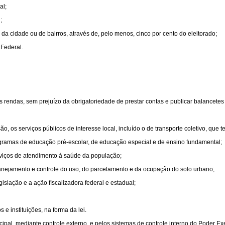
al;
;
o, da cidade ou de bairros, através de, pelo menos, cinco por cento do eleitorado;
 Federal.
as rendas, sem prejuízo da obrigatoriedade de prestar contas e publicar balancetes
, os serviços públicos de interesse local, incluído o de transporte coletivo, que t
gramas de educação pré-escolar, de educação especial e de ensino fundamental;
rviços de atendimento à saúde da população;
anejamento e controle do uso, do parcelamento e da ocupação do solo urbano;
gislação e a ação ﬁscalizadora federal e estadual;
 e instituições, na forma da lei.
ipal, mediante controle externo, e pelos sistemas de controle interno do Poder Exe