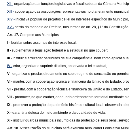
XII -
organização das funções legislativas e fiscalizadoras da Câmara Municip
XIII -
cooperação das associações representativas no planejamento municipal
XIV -
iniciativa popular de projetos de lei de interesse específico do Municípi
XV -
perda do mandato do Prefeito, nos termos do art. 28, §1° da Constituição
Art. 17.
Compete aos Municípios:
I -
legislar sobre assuntos de interesse local;
II -
suplementar a legislação federal e a estadual no que couber;
III -
instituir e arrecadar os tributos de sua competência, bem como aplicar su
IV -
criar, organizar e suprimir distritos, observada a lei estadual;
V -
organizar e prestar, diretamente ou sob o regime de concessão ou permissão
VI -
manter, com a cooperação técnica e ﬁnanceira da União e do Estado, pro
VII -
prestar, com a cooperação técnica e ﬁnanceira da União e do Estado, se
VIII -
promover, no que couber, adequado ordenamento territorial mediante pl
IX -
promover a proteção do patrimônio histórico-cultural local, observada a le
X -
garantir a defesa do meio ambiente e da qualidade de vida;
XI -
instituir guardas municipais incumbidas da proteção de seus bens, serviços
Art. 18.
A ﬁscalização do Município será exercida pelo Poder Legislativo Munic