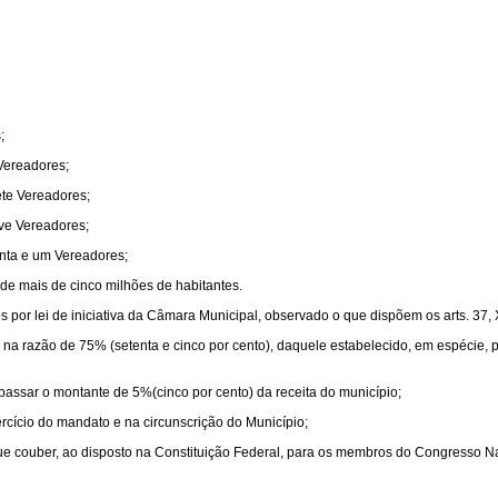
;
 Vereadores;
ete Vereadores;
ove Vereadores;
enta e um Vereadores;
de mais de cinco milhões de habitantes.
por lei de iniciativa da Câmara Municipal, observado o que dispõem os arts. 37, XI, 3
, na razão de 75% (setenta e cinco por cento), daquele estabelecido, em espécie,
assar o montante de 5%(cinco por cento) da receita do município;
ercício do mandato e na circunscrição do Município;
 que couber, ao disposto na Constituição Federal, para os membros do Congresso N