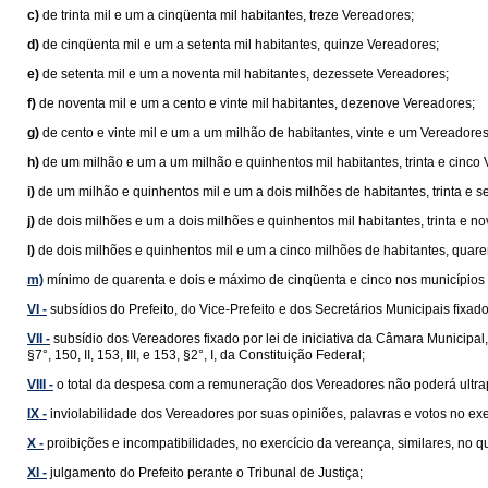
c)
de trinta mil e um a cinqüenta mil habitantes, treze Vereadores;
d)
de cinqüenta mil e um a setenta mil habitantes, quinze Vereadores;
e)
de setenta mil e um a noventa mil habitantes, dezessete Vereadores;
f)
de noventa mil e um a cento e vinte mil habitantes, dezenove Vereadores;
g)
de cento e vinte mil e um a um milhão de habitantes, vinte e um Vereadores
h)
de um milhão e um a um milhão e quinhentos mil habitantes, trinta e cinco
i)
de um milhão e quinhentos mil e um a dois milhões de habitantes, trinta e s
j)
de dois milhões e um a dois milhões e quinhentos mil habitantes, trinta e n
l)
de dois milhões e quinhentos mil e um a cinco milhões de habitantes, quar
m)
mínimo de quarenta e dois e máximo de cinqüenta e cinco nos municípios 
VI -
subsídios do Prefeito, do Vice-Prefeito e dos Secretários Municipais ﬁxados 
VII -
subsídio dos Vereadores fixado por lei de iniciativa da Câmara Municipal
§7°, 150, II, 153, III, e 153, §2°, I, da Constituição Federal;
VIII -
o total da despesa com a remuneração dos Vereadores não poderá ultrap
IX -
inviolabilidade dos Vereadores por suas opiniões, palavras e votos no ex
X -
proibições e incompatibilidades, no exercício da vereança, similares, no
XI -
julgamento do Prefeito perante o Tribunal de Justiça;