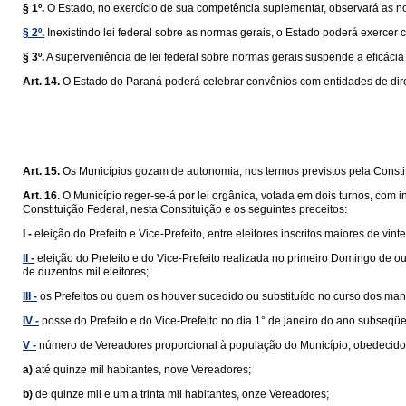
§ 1º.
O Estado, no exercício de sua competência suplementar, observará as n
§ 2º.
Inexistindo lei federal sobre as normas gerais, o Estado poderá exercer 
§ 3º.
A superveniência de lei federal sobre normas gerais suspende a eﬁcácia da
Art. 14.
O Estado do Paraná poderá celebrar convênios com entidades de direi
Art. 15.
Os Municípios gozam de autonomia, nos termos previstos pela Constit
Art. 16.
O Município reger-se-á por lei orgânica, votada em dois turnos, com 
Constituição Federal, nesta Constituição e os seguintes preceitos:
I -
eleição do Prefeito e Vice-Prefeito, entre eleitores inscritos maiores de v
II -
eleição do Prefeito e do Vice-Prefeito realizada no primeiro Domingo de 
de duzentos mil eleitores;
III -
os Prefeitos ou quem os houver sucedido ou substituído no curso dos man
IV -
posse do Prefeito e do Vice-Prefeito no dia 1° de janeiro do ano subseqüe
V -
número de Vereadores proporcional à população do Município, obedecidos 
a)
até quinze mil habitantes, nove Vereadores;
b)
de quinze mil e um a trinta mil habitantes, onze Vereadores;