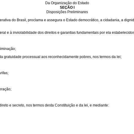
Da Organização do Estado
SEÇÃO I
Disposições Preliminares
ativa do Brasil, proclama e assegura o Estado democrático, a cidadania, a dignida
ral e à inviolabilidade dos direitos e garantias fundamentais por ela estabelecidos
riminação;
 da gratuidade processual aos reconhecidamente pobres, nos termos da lei;
rifas;
eração;
ireto e secreto, nos termos desta Constituição e da lei, e mediante: