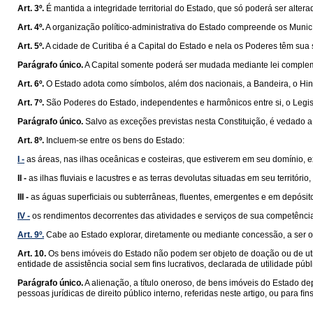
Art. 3º.
É mantida a integridade territorial do Estado, que só poderá ser alte
Art. 4º.
A organização político-administrativa do Estado compreende os Municíp
Art. 5º.
A cidade de Curitiba é a Capital do Estado e nela os Poderes têm sua
Parágrafo único.
A Capital somente poderá ser mudada mediante lei compleme
Art. 6º.
O Estado adota como símbolos, além dos nacionais, a Bandeira, o Hin
Art. 7º.
São Poderes do Estado, independentes e harmônicos entre si, o Legisla
Parágrafo único.
Salvo as exceções previstas nesta Constituição, é vedado a
Art. 8º.
Incluem-se entre os bens do Estado:
I -
as áreas, nas ilhas oceânicas e costeiras, que estiverem em seu domínio, 
II -
as ilhas ﬂuviais e lacustres e as terras devolutas situadas em seu territóri
III -
as águas superﬁciais ou subterrâneas, ﬂuentes, emergentes e em depósitos
IV -
os rendimentos decorrentes das atividades e serviços de sua competênci
Art. 9º.
Cabe ao Estado explorar, diretamente ou mediante concessão, a ser out
Art. 10.
Os bens imóveis do Estado não podem ser objeto de doação ou de utiliz
entidade de assistência social sem ﬁns lucrativos, declarada de utilidade púb
Parágrafo único.
A alienação, a título oneroso, de bens imóveis do Estado d
pessoas jurídicas de direito público interno, referidas neste artigo, ou para ﬁ