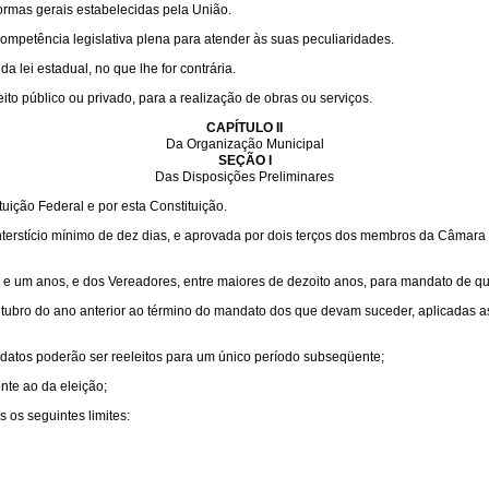
ormas gerais estabelecidas pela União.
competência legislativa plena para atender às suas peculiaridades.
 lei estadual, no que lhe for contrária.
to público ou privado, para a realização de obras ou serviços.
CAPÍTULO II
Da Organização Municipal
SEÇÃO I
Das Disposições Preliminares
uição Federal e por esta Constituição.
interstício mínimo de dez dias, e aprovada por dois terços dos membros da Câmara
inte e um anos, e dos Vereadores, entre maiores de dezoito anos, para mandato de qu
outubro do ano anterior ao término do mandato dos que devam suceder, aplicadas a
datos poderão ser reeleitos para um único período subseqüente;
nte ao da eleição;
os seguintes limites: