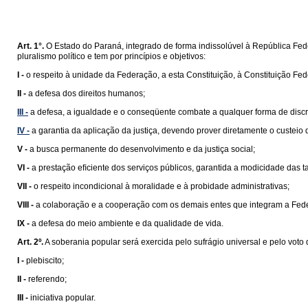
Art. 1°.
O Estado do Paraná, integrado de forma indissolúvel à República Feder
pluralismo político e tem por princípios e objetivos:
I -
o respeito à unidade da Federação, a esta Constituição, à Constituição Fede
II -
a defesa dos direitos humanos;
III -
a defesa, a igualdade e o conseqüente combate a qualquer forma de disc
IV -
a garantia da aplicação da justiça, devendo prover diretamente o custeio
V -
a busca permanente do desenvolvimento e da justiça social;
VI -
a prestação eﬁciente dos serviços públicos, garantida a modicidade das ta
VII -
o respeito incondicional à moralidade e à probidade administrativas;
VIII -
a colaboração e a cooperação com os demais entes que integram a Fed
IX -
a defesa do meio ambiente e da qualidade de vida.
Art. 2º.
A soberania popular será exercida pelo sufrágio universal e pelo voto d
I -
plebiscito;
II -
referendo;
III -
iniciativa popular.