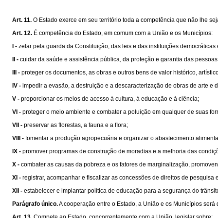
Art. 11.
O Estado exerce em seu território toda a competência que não lhe sej
Art. 12.
É competência do Estado, em comum com a União e os Municípios:
I -
zelar pela guarda da Constituição, das leis e das instituições democráticas
II -
cuidar da saúde e assistência pública, da proteção e garantia das pessoas
III -
proteger os documentos, as obras e outros bens de valor histórico, artísti
IV -
impedir a evasão, a destruição e a descaracterização de obras de arte e de 
V -
proporcionar os meios de acesso à cultura, à educação e à ciência;
VI -
proteger o meio ambiente e combater a poluição em qualquer de suas fo
VII -
preservar as ﬂorestas, a fauna e a ﬂora;
VIII -
fomentar a produção agropecuária e organizar o abastecimento alimenta
IX -
promover programas de construção de moradias e a melhoria das condiçõ
X -
combater as causas da pobreza e os fatores de marginalização, promovend
XI -
registrar, acompanhar e ﬁscalizar as concessões de direitos de pesquisa e
XII -
estabelecer e implantar política de educação para a segurança do trânsit
Parágrafo único.
A cooperação entre o Estado, a União e os Municípios será 
Art. 13.
Compete ao Estado, concorrentemente com a União, legislar sobre: