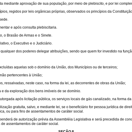
rada mediante aprovação de sua população, por meio de plebiscito, e por lei comple
ios, regidos por leis orgânicas próprias, observados os princípios da Constituição
 sede.
ntar e após consulta plebiscitaria.
o, o Brasão de Armas e o Sinete.
tivo, o Executivo e o Judiciário.
 qualquer dos poderes delegar atribuições, sendo que quem for investido na funç
excluídas aquelas sob o domínio da União, dos Municípios ou de terceiros;
o, não pertencentes à União;
, ressalvadas, neste caso, na forma da lei, as decorrentes de obras da União;
a e da exploração dos bens imóveis de se domínio.
orgada após licitação pública, os serviços locais de gás canalizado, na forma da 
ação gratuita, salvo, e mediante lei, se o beneﬁciário for pessoa jurídica de dire
lica, ou para ﬁns de assentamentos de caráter social.
ependerá de autorização prévia da Assembléia Legislativa e será precedida de con
ns de assentamentos de caráter social.
SEÇÃO II