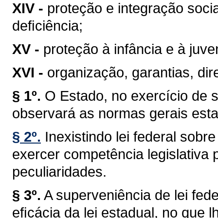
XIV -
proteção e integração soci
deﬁciência;
XV -
proteção à infância e à juve
XVI -
organização, garantias, dire
§ 1º.
O Estado, no exercício de 
observará as normas gerais esta
§ 2º.
Inexistindo lei federal sob
exercer competência legislativa 
peculiaridades.
§ 3º.
A superveniência de lei fe
eﬁcácia da lei estadual, no que lh