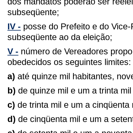
dos mandatos poderão ser reelei
subseqüente;
IV -
posse do Prefeito e do Vice-P
subseqüente ao da eleição;
V -
número de Vereadores propor
obedecidos os seguintes limites:
a)
até quinze mil habitantes, no
b)
de quinze mil e um a trinta mi
c)
de trinta mil e um a cinqüenta
d)
de cinqüenta mil e um a seten