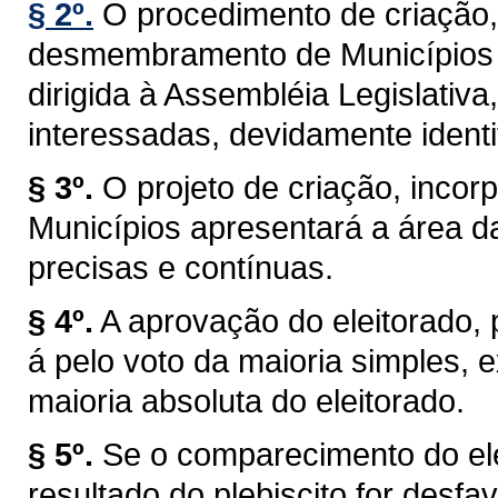
§ 2º.
O procedimento de criação,
desmembramento de Municípios t
dirigida à Assembléia Legislativa
interessadas, devidamente identi
§ 3º.
O projeto de criação, inc
Municípios apresentará a área d
precisas e contínuas.
§ 4º.
A aprovação do eleitorado, pr
á pelo voto da maioria simples,
maioria absoluta do eleitorado.
§ 5º.
Se o comparecimento do elei
resultado do plebiscito for desf