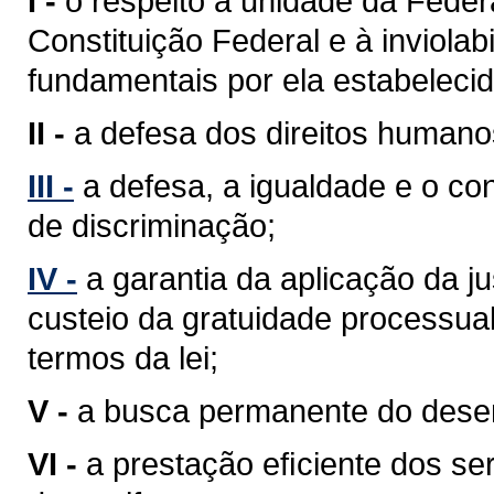
I -
o respeito à unidade da Feder
Constituição Federal e à inviolabi
fundamentais por ela estabelecid
II -
a defesa dos direitos humano
III -
a defesa, a igualdade e o c
de discriminação;
IV -
a garantia da aplicação da j
custeio da gratuidade processua
termos da lei;
V -
a busca permanente do desenv
VI -
a prestação eﬁciente dos ser