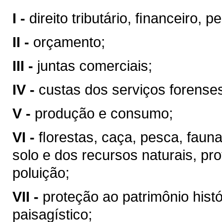
I -
direito tributário, ﬁnanceiro, 
II -
orçamento;
III -
juntas comerciais;
IV -
custas dos serviços forense
V -
produção e consumo;
VI -
ﬂorestas, caça, pesca, faun
solo e dos recursos naturais, pr
poluição;
VII -
proteção ao patrimônio históri
paisagístico;