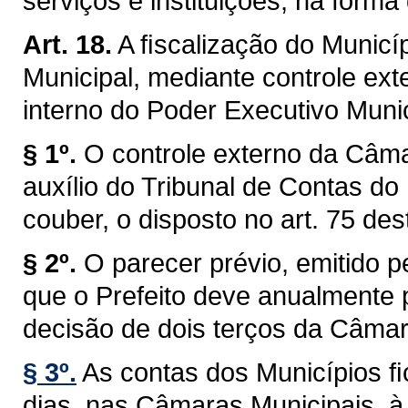
serviços e instituições, na forma 
Art. 18.
A ﬁscalização do Municíp
Municipal, mediante controle ext
interno do Poder Executivo Munici
§ 1º.
O controle externo da Câma
auxílio do Tribunal de Contas do
couber, o disposto no art. 75 des
§ 2º.
O parecer prévio, emitido 
que o Prefeito deve anualmente p
decisão de dois terços da Câmar
§ 3º.
As contas dos Municípios ﬁ
dias, nas Câmaras Municipais, à 