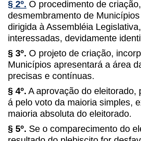
§ 2º.
O procedimento de criação,
desmembramento de Municípios t
dirigida à Assembléia Legislativa
interessadas, devidamente identi
§ 3º.
O projeto de criação, inc
Municípios apresentará a área d
precisas e contínuas.
§ 4º.
A aprovação do eleitorado, pr
á pelo voto da maioria simples,
maioria absoluta do eleitorado.
§ 5º.
Se o comparecimento do elei
resultado do plebiscito for desf