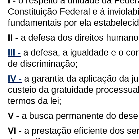
I -
o respeito à unidade da Feder
Constituição Federal e à inviolabi
fundamentais por ela estabelecid
II -
a defesa dos direitos humano
III -
a defesa, a igualdade e o c
de discriminação;
IV -
a garantia da aplicação da j
custeio da gratuidade processua
termos da lei;
V -
a busca permanente do desenv
VI -
a prestação eﬁciente dos ser