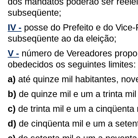
dos mandatos poderão ser reelei
subseqüente;
IV -
posse do Prefeito e do Vice-P
subseqüente ao da eleição;
V -
número de Vereadores propor
obedecidos os seguintes limites:
a)
até quinze mil habitantes, no
b)
de quinze mil e um a trinta mi
c)
de trinta mil e um a cinqüenta
d)
de cinqüenta mil e um a seten