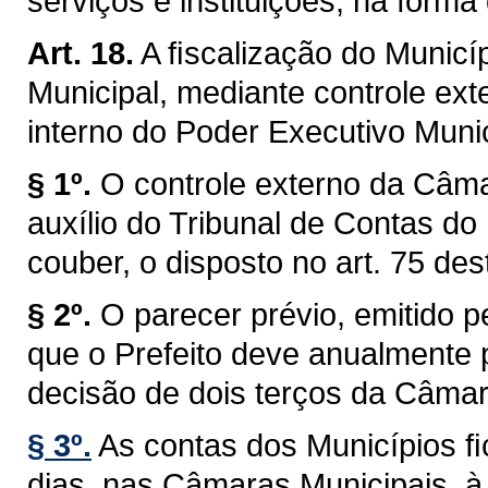
serviços e instituições, na forma 
Art. 18.
A ﬁscalização do Municíp
Municipal, mediante controle ext
interno do Poder Executivo Munici
§ 1º.
O controle externo da Câma
auxílio do Tribunal de Contas do
couber, o disposto no art. 75 des
§ 2º.
O parecer prévio, emitido 
que o Prefeito deve anualmente p
decisão de dois terços da Câmar
§ 3º.
As contas dos Municípios ﬁ
dias, nas Câmaras Municipais, à 