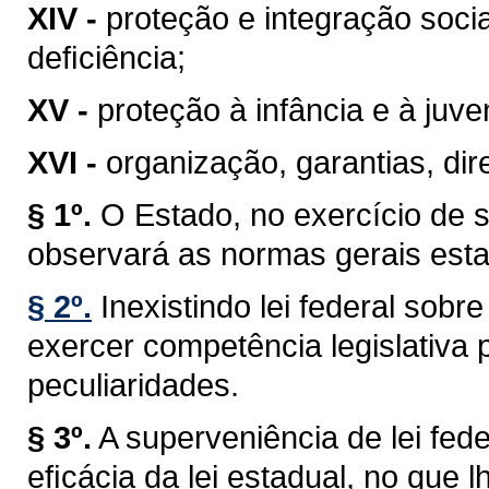
XIV -
proteção e integração soci
deﬁciência;
XV -
proteção à infância e à juve
XVI -
organização, garantias, dire
§ 1º.
O Estado, no exercício de 
observará as normas gerais esta
§ 2º.
Inexistindo lei federal sob
exercer competência legislativa 
peculiaridades.
§ 3º.
A superveniência de lei fe
eﬁcácia da lei estadual, no que lh