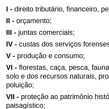
I -
direito tributário, ﬁnanceiro, 
II -
orçamento;
III -
juntas comerciais;
IV -
custas dos serviços forense
V -
produção e consumo;
VI -
ﬂorestas, caça, pesca, faun
solo e dos recursos naturais, pr
poluição;
VII -
proteção ao patrimônio históri
paisagístico;