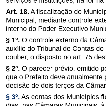
serviços e instituições, na forma 
Art. 18.
A ﬁscalização do Municíp
Municipal, mediante controle ext
interno do Poder Executivo Munici
§ 1º.
O controle externo da Câma
auxílio do Tribunal de Contas do
couber, o disposto no art. 75 des
§ 2º.
O parecer prévio, emitido 
que o Prefeito deve anualmente p
decisão de dois terços da Câmar
§ 3º.
As contas dos Municípios ﬁ
dias, nas Câmaras Municipais, à 