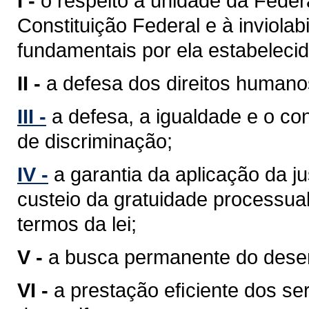
I -
o respeito à unidade da Feder
Constituição Federal e à inviolabi
fundamentais por ela estabelecid
II -
a defesa dos direitos humano
III -
a defesa, a igualdade e o c
de discriminação;
IV -
a garantia da aplicação da j
custeio da gratuidade processua
termos da lei;
V -
a busca permanente do desenv
VI -
a prestação eﬁciente dos ser