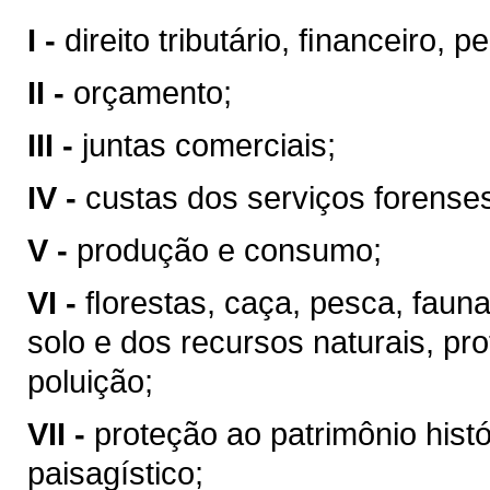
I -
direito tributário, ﬁnanceiro, 
II -
orçamento;
III -
juntas comerciais;
IV -
custas dos serviços forense
V -
produção e consumo;
VI -
ﬂorestas, caça, pesca, faun
solo e dos recursos naturais, pr
poluição;
VII -
proteção ao patrimônio históri
paisagístico;