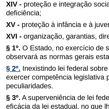
XIV -
proteção e integração soci
deﬁciência;
XV -
proteção à infância e à juve
XVI -
organização, garantias, dire
§ 1º.
O Estado, no exercício de 
observará as normas gerais esta
§ 2º.
Inexistindo lei federal sob
exercer competência legislativa 
peculiaridades.
§ 3º.
A superveniência de lei fe
eﬁcácia da lei estadual, no que lh