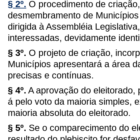
§ 2º.
O procedimento de criação,
desmembramento de Municípios t
dirigida à Assembléia Legislativa
interessadas, devidamente identi
§ 3º.
O projeto de criação, inc
Municípios apresentará a área d
precisas e contínuas.
§ 4º.
A aprovação do eleitorado, pr
á pelo voto da maioria simples,
maioria absoluta do eleitorado.
§ 5º.
Se o comparecimento do elei
resultado do plebiscito for desf