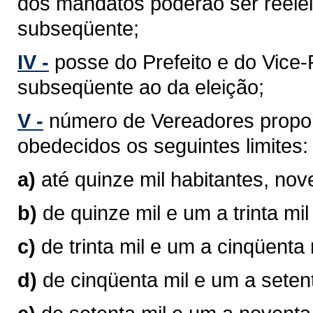
dos mandatos poderão ser reelei
subseqüente;
IV -
posse do Prefeito e do Vice-P
subseqüente ao da eleição;
V -
número de Vereadores propor
obedecidos os seguintes limites:
a)
até quinze mil habitantes, no
b)
de quinze mil e um a trinta mi
c)
de trinta mil e um a cinqüenta
d)
de cinqüenta mil e um a seten