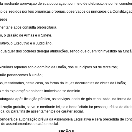
rada mediante aprovação de sua população, por meio de plebiscito, e por lei comple
ios, regidos por leis orgânicas próprias, observados os princípios da Constituição
 sede.
ntar e após consulta plebiscitaria.
o, o Brasão de Armas e o Sinete.
tivo, o Executivo e o Judiciário.
 qualquer dos poderes delegar atribuições, sendo que quem for investido na funç
excluídas aquelas sob o domínio da União, dos Municípios ou de terceiros;
o, não pertencentes à União;
, ressalvadas, neste caso, na forma da lei, as decorrentes de obras da União;
a e da exploração dos bens imóveis de se domínio.
orgada após licitação pública, os serviços locais de gás canalizado, na forma da 
ação gratuita, salvo, e mediante lei, se o beneﬁciário for pessoa jurídica de dire
lica, ou para ﬁns de assentamentos de caráter social.
ependerá de autorização prévia da Assembléia Legislativa e será precedida de con
ns de assentamentos de caráter social.
SEÇÃO II