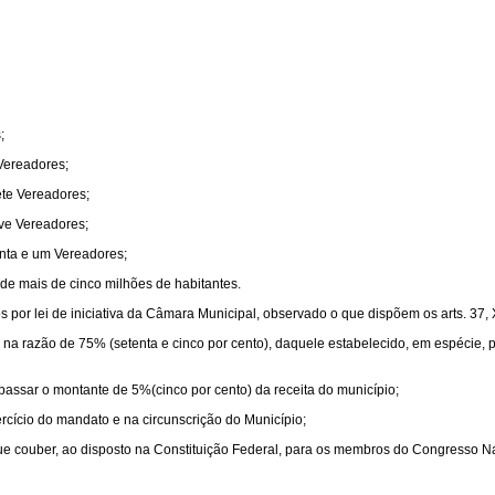
;
 Vereadores;
ete Vereadores;
ove Vereadores;
enta e um Vereadores;
de mais de cinco milhões de habitantes.
por lei de iniciativa da Câmara Municipal, observado o que dispõem os arts. 37, XI, 3
, na razão de 75% (setenta e cinco por cento), daquele estabelecido, em espécie,
assar o montante de 5%(cinco por cento) da receita do município;
ercício do mandato e na circunscrição do Município;
 que couber, ao disposto na Constituição Federal, para os membros do Congresso N