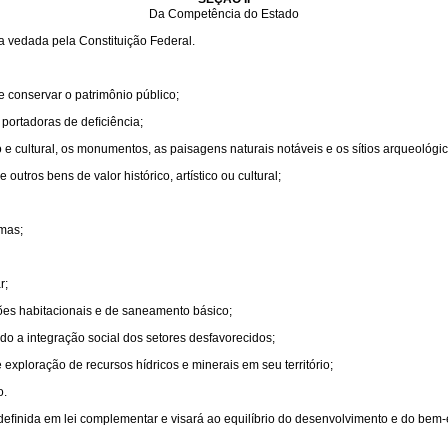
Da Competência do Estado
a vedada pela Constituição Federal.
 e conservar o patrimônio público;
 portadoras de deﬁciência;
co e cultural, os monumentos, as paisagens naturais notáveis e os sítios arqueológic
outros bens de valor histórico, artístico ou cultural;
rmas;
r;
es habitacionais e de saneamento básico;
o a integração social dos setores desfavorecidos;
 exploração de recursos hídricos e minerais em seu território;
o.
deﬁnida em lei complementar e visará ao equilíbrio do desenvolvimento e do bem-e