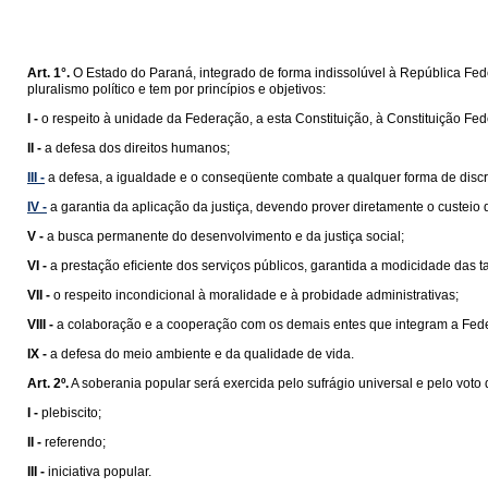
Art. 1°.
O Estado do Paraná, integrado de forma indissolúvel à República Feder
pluralismo político e tem por princípios e objetivos:
I -
o respeito à unidade da Federação, a esta Constituição, à Constituição Fede
II -
a defesa dos direitos humanos;
III -
a defesa, a igualdade e o conseqüente combate a qualquer forma de disc
IV -
a garantia da aplicação da justiça, devendo prover diretamente o custeio
V -
a busca permanente do desenvolvimento e da justiça social;
VI -
a prestação eﬁciente dos serviços públicos, garantida a modicidade das ta
VII -
o respeito incondicional à moralidade e à probidade administrativas;
VIII -
a colaboração e a cooperação com os demais entes que integram a Fed
IX -
a defesa do meio ambiente e da qualidade de vida.
Art. 2º.
A soberania popular será exercida pelo sufrágio universal e pelo voto d
I -
plebiscito;
II -
referendo;
III -
iniciativa popular.