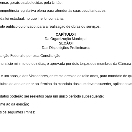
ormas gerais estabelecidas pela União.
competência legislativa plena para atender às suas peculiaridades.
 lei estadual, no que lhe for contrária.
to público ou privado, para a realização de obras ou serviços.
CAPÍTULO II
Da Organização Municipal
SEÇÃO I
Das Disposições Preliminares
uição Federal e por esta Constituição.
interstício mínimo de dez dias, e aprovada por dois terços dos membros da Câmara
inte e um anos, e dos Vereadores, entre maiores de dezoito anos, para mandato de qu
outubro do ano anterior ao término do mandato dos que devam suceder, aplicadas a
datos poderão ser reeleitos para um único período subseqüente;
nte ao da eleição;
os seguintes limites: