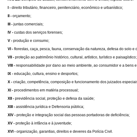
I -
direito tributário, ﬁnanceiro, penitenciário, econômico e urbanístico;
II -
orçamento;
III -
juntas comerciais;
IV -
custas dos serviços forenses;
V -
produção e consumo;
VI -
ﬂorestas, caça, pesca, fauna, conservação da natureza, defesa do solo e 
VII -
proteção ao patrimônio histórico, cultural, artístico, turístico e paisagístico;
VIII -
responsabilidade por dano ao meio ambiente, ao consumidor e a bens e direit
IX -
educação, cultura, ensino e desportos;
X -
criação, competência, composição e funcionamento dos juizados especiais de
XI -
procedimentos em matéria processual;
XII -
previdência social, proteção e defesa da saúde;
XIII -
assistência jurídica e Defensoria pública;
XIV -
proteção e integração social das pessoas portadoras de deﬁciência;
XV -
proteção à infância e à juventude;
XVI -
organização, garantias, direitos e deveres da Polícia Civil.