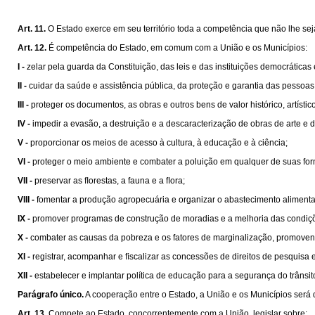
Art. 11.
O Estado exerce em seu território toda a competência que não lhe sej
Art. 12.
É competência do Estado, em comum com a União e os Municípios:
I -
zelar pela guarda da Constituição, das leis e das instituições democráticas
II -
cuidar da saúde e assistência pública, da proteção e garantia das pessoas
III -
proteger os documentos, as obras e outros bens de valor histórico, artísti
IV -
impedir a evasão, a destruição e a descaracterização de obras de arte e de 
V -
proporcionar os meios de acesso à cultura, à educação e à ciência;
VI -
proteger o meio ambiente e combater a poluição em qualquer de suas fo
VII -
preservar as ﬂorestas, a fauna e a ﬂora;
VIII -
fomentar a produção agropecuária e organizar o abastecimento alimenta
IX -
promover programas de construção de moradias e a melhoria das condiçõ
X -
combater as causas da pobreza e os fatores de marginalização, promovend
XI -
registrar, acompanhar e ﬁscalizar as concessões de direitos de pesquisa e
XII -
estabelecer e implantar política de educação para a segurança do trânsit
Parágrafo único.
A cooperação entre o Estado, a União e os Municípios será 
Art. 13.
Compete ao Estado, concorrentemente com a União, legislar sobre: