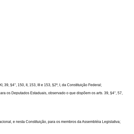
9, §4°, 150, II, 153, III e 153, §2º, I, da Constituição Federal;
 para os Deputados Estaduais, observado o que dispõem os arts. 39, §4°, 57,
acional, e nesta Constituição, para os membros da Assembléia Legislativa;