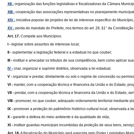
XII -
organização das funções legislativas e fiscalizadoras da Câmara Municip
XIII -
cooperação das associações representativas no planejamento municipal
XIV -
iniciativa popular de projetos de lei de interesse específico do Municípi
XV -
perda do mandato do Prefeito, nos termos do art. 28, §1° da Constituição
Art. 17.
Compete aos Municípios:
I -
legislar sobre assuntos de interesse local;
II -
suplementar a legislação federal e a estadual no que couber;
III -
instituir e arrecadar os tributos de sua competência, bem como aplicar su
IV -
criar, organizar e suprimir distritos, observada a lei estadual;
V -
organizar e prestar, diretamente ou sob o regime de concessão ou permissão
VI -
manter, com a cooperação técnica e ﬁnanceira da União e do Estado, pro
VII -
prestar, com a cooperação técnica e ﬁnanceira da União e do Estado, se
VIII -
promover, no que couber, adequado ordenamento territorial mediante pl
IX -
promover a proteção do patrimônio histórico-cultural local, observada a le
X -
garantir a defesa do meio ambiente e da qualidade de vida;
XI -
instituir guardas municipais incumbidas da proteção de seus bens, serviços
Art. 18.
A ﬁscalização do Município será exercida pelo Poder Legislativo Munic