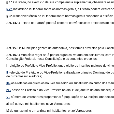
§ 1º.
O Estado, no exercício de sua competência suplementar, observará as n
§ 2º.
Inexistindo lei federal sobre as normas gerais, o Estado poderá exercer 
§ 3º.
A superveniência de lei federal sobre normas gerais suspende a eﬁcácia da
Art. 14.
O Estado do Paraná poderá celebrar convênios com entidades de direi
Art. 15.
Os Municípios gozam de autonomia, nos termos previstos pela Constit
Art. 16.
O Município reger-se-á por lei orgânica, votada em dois turnos, com 
Constituição Federal, nesta Constituição e os seguintes preceitos:
I -
eleição do Prefeito e Vice-Prefeito, entre eleitores inscritos maiores de v
II -
eleição do Prefeito e do Vice-Prefeito realizada no primeiro Domingo de 
de duzentos mil eleitores;
III -
os Prefeitos ou quem os houver sucedido ou substituído no curso dos man
IV -
posse do Prefeito e do Vice-Prefeito no dia 1° de janeiro do ano subseqüe
V -
número de Vereadores proporcional à população do Município, obedecidos 
a)
até quinze mil habitantes, nove Vereadores;
b)
de quinze mil e um a trinta mil habitantes, onze Vereadores;