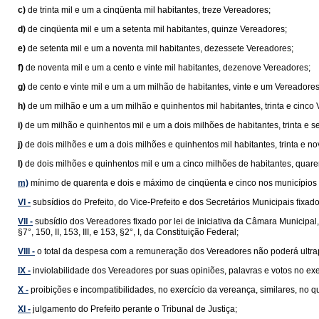
c)
de trinta mil e um a cinqüenta mil habitantes, treze Vereadores;
d)
de cinqüenta mil e um a setenta mil habitantes, quinze Vereadores;
e)
de setenta mil e um a noventa mil habitantes, dezessete Vereadores;
f)
de noventa mil e um a cento e vinte mil habitantes, dezenove Vereadores;
g)
de cento e vinte mil e um a um milhão de habitantes, vinte e um Vereadores
h)
de um milhão e um a um milhão e quinhentos mil habitantes, trinta e cinco
i)
de um milhão e quinhentos mil e um a dois milhões de habitantes, trinta e s
j)
de dois milhões e um a dois milhões e quinhentos mil habitantes, trinta e n
l)
de dois milhões e quinhentos mil e um a cinco milhões de habitantes, quar
m)
mínimo de quarenta e dois e máximo de cinqüenta e cinco nos municípios 
VI -
subsídios do Prefeito, do Vice-Prefeito e dos Secretários Municipais ﬁxados 
VII -
subsídio dos Vereadores fixado por lei de iniciativa da Câmara Municipal
§7°, 150, II, 153, III, e 153, §2°, I, da Constituição Federal;
VIII -
o total da despesa com a remuneração dos Vereadores não poderá ultrap
IX -
inviolabilidade dos Vereadores por suas opiniões, palavras e votos no ex
X -
proibições e incompatibilidades, no exercício da vereança, similares, no
XI -
julgamento do Prefeito perante o Tribunal de Justiça;