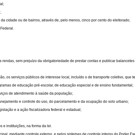
al;
;
o, da cidade ou de bairros, através de, pelo menos, cinco por cento do eleitorado;
 Federal.
as rendas, sem prejuízo da obrigatoriedade de prestar contas e publicar balancetes
, os serviços públicos de interesse local, incluído o de transporte coletivo, que t
gramas de educação pré-escolar, de educação especial e de ensino fundamental;
rviços de atendimento à saúde da população;
anejamento e controle do uso, do parcelamento e da ocupação do solo urbano;
gislação e a ação ﬁscalizadora federal e estadual;
 e instituições, na forma da lei.
ipal, mediante controle externo, e pelos sistemas de controle interno do Poder Exe