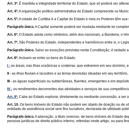
Art. 3º.
É mantida a integridade territorial do Estado, que só poderá ser alte
Art. 4º.
A organização político-administrativa do Estado compreende os Municíp
Art. 5º.
A cidade de Curitiba é a Capital do Estado e nela os Poderes têm sua
Parágrafo único.
A Capital somente poderá ser mudada mediante lei compleme
Art. 6º.
O Estado adota como símbolos, além dos nacionais, a Bandeira, o Hin
Art. 7º.
São Poderes do Estado, independentes e harmônicos entre si, o Legisla
Parágrafo único.
Salvo as exceções previstas nesta Constituição, é vedado a
Art. 8º.
Incluem-se entre os bens do Estado:
I -
as áreas, nas ilhas oceânicas e costeiras, que estiverem em seu domínio, 
II -
as ilhas ﬂuviais e lacustres e as terras devolutas situadas em seu territóri
III -
as águas superﬁciais ou subterrâneas, ﬂuentes, emergentes e em depósitos
IV -
os rendimentos decorrentes das atividades e serviços de sua competênci
Art. 9º.
Cabe ao Estado explorar, diretamente ou mediante concessão, a ser out
Art. 10.
Os bens imóveis do Estado não podem ser objeto de doação ou de utiliz
entidade de assistência social sem ﬁns lucrativos, declarada de utilidade púb
Parágrafo único.
A alienação, a título oneroso, de bens imóveis do Estado d
pessoas jurídicas de direito público interno, referidas neste artigo, ou para ﬁ