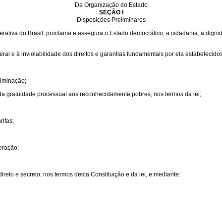
Da Organização do Estado
SEÇÃO I
Disposições Preliminares
ativa do Brasil, proclama e assegura o Estado democrático, a cidadania, a dignida
ral e à inviolabilidade dos direitos e garantias fundamentais por ela estabelecidos
riminação;
 da gratuidade processual aos reconhecidamente pobres, nos termos da lei;
rifas;
eração;
ireto e secreto, nos termos desta Constituição e da lei, e mediante: