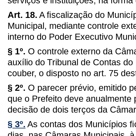
serviços e instituições, na forma 
Art. 18.
A ﬁscalização do Municíp
Municipal, mediante controle ext
interno do Poder Executivo Munici
§ 1º.
O controle externo da Câma
auxílio do Tribunal de Contas do
couber, o disposto no art. 75 des
§ 2º.
O parecer prévio, emitido 
que o Prefeito deve anualmente p
decisão de dois terços da Câmar
§ 3º.
As contas dos Municípios ﬁ
dias, nas Câmaras Municipais, à 