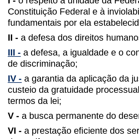
I -
o respeito à unidade da Feder
Constituição Federal e à inviolabi
fundamentais por ela estabelecid
II -
a defesa dos direitos humano
III -
a defesa, a igualdade e o c
de discriminação;
IV -
a garantia da aplicação da j
custeio da gratuidade processua
termos da lei;
V -
a busca permanente do desenv
VI -
a prestação eﬁciente dos ser