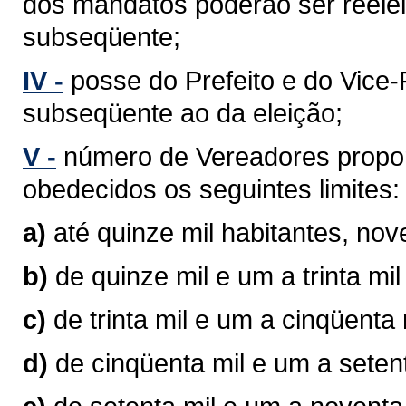
dos mandatos poderão ser reelei
subseqüente;
IV -
posse do Prefeito e do Vice-P
subseqüente ao da eleição;
V -
número de Vereadores propor
obedecidos os seguintes limites:
a)
até quinze mil habitantes, no
b)
de quinze mil e um a trinta mi
c)
de trinta mil e um a cinqüenta
d)
de cinqüenta mil e um a seten