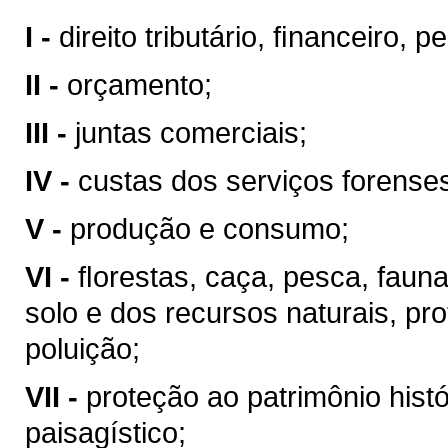
I -
direito tributário, ﬁnanceiro, 
II -
orçamento;
III -
juntas comerciais;
IV -
custas dos serviços forense
V -
produção e consumo;
VI -
ﬂorestas, caça, pesca, faun
solo e dos recursos naturais, pr
poluição;
VII -
proteção ao patrimônio históri
paisagístico;