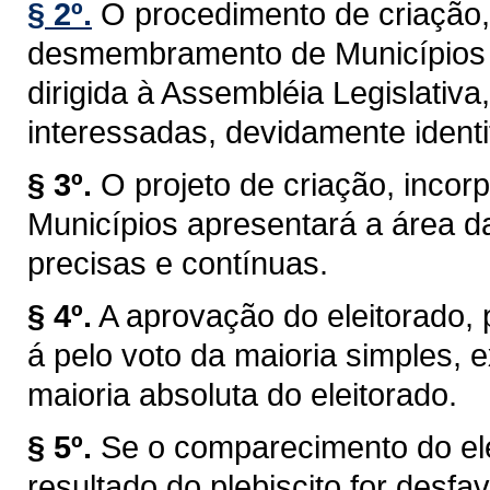
§ 2º.
O procedimento de criação,
desmembramento de Municípios t
dirigida à Assembléia Legislativa
interessadas, devidamente identi
§ 3º.
O projeto de criação, inc
Municípios apresentará a área d
precisas e contínuas.
§ 4º.
A aprovação do eleitorado, pr
á pelo voto da maioria simples,
maioria absoluta do eleitorado.
§ 5º.
Se o comparecimento do elei
resultado do plebiscito for desf