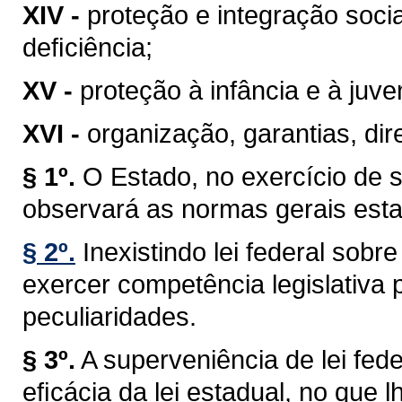
XIV -
proteção e integração soci
deﬁciência;
XV -
proteção à infância e à juve
XVI -
organização, garantias, dire
§ 1º.
O Estado, no exercício de 
observará as normas gerais esta
§ 2º.
Inexistindo lei federal sob
exercer competência legislativa 
peculiaridades.
§ 3º.
A superveniência de lei fe
eﬁcácia da lei estadual, no que lh